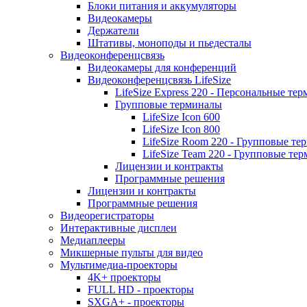
Блоки питания и аккумуляторы
Видеокамеры
Держатели
Штативы, моноподы и пьедесталы
Видеоконференцсвязь
Видеокамеры для конференций
Видеоконференцсвязь LifeSize
LifeSize Express 220 - Персональные т
Групповые терминалы
LifeSize Icon 600
LifeSize Icon 800
LifeSize Room 220 - Групповые т
LifeSize Team 220 - Групповые т
Лицензии и контракты
Программные решения
Лицензии и контракты
Программные решения
Видеорегистраторы
Интерактивные дисплеи
Медиаплееры
Микшерные пульты для видео
Мультимедиа-проекторы
4K+ проекторы
FULL HD - проекторы
SXGA+ - проекторы