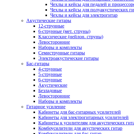
Чехлы и кейсы для педалей и процессор
Чехлы и кейсы для полуакустических ги
Чехлы и кейсы для электрогитар
Акустические гитары
12-струнные
6-струнные (мет. струны)
Классические (нейлон. струны)
Левосторонние
Наборы и комплекты
Семиструнные гитары
Электроакустические гитары
Бас-гитары
4-струнные
5-струнные
6-струнные
Акустические
Безладовые
Левосторонние
Наборы и комплекты
Гитарное усиление
Кабинеты для бас-гитарных усилителей
Кабинеты для электрогитарных усилителей
Кабинеты к усилителям для акустических гит
Комбоусилители для акустических гитар
Комбоусилители для бас-гитар