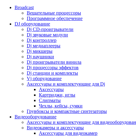
Broadcast
Вещательные процессоры
Программное обеспечение
DJ оборудование
Dj CD-проигрыватели
Dj звуковые модули
Dj контроллер
Dj медиаплееры
Dj микшеры
Dj наушники
Dj проигрыватели винила
Dj процессоры эффектов
Dj станции и комплекты
Vj оборудование
Аксессуары и комплектующие для Dj
Аксессуары
Картриджи, иглы
Слипматы
Чехлы, кейсы, сумки
Грувбоксы и компактные синтезаторы
Видеооборудование
Аксессуары и комплектующие для видеооборудова
Видеокамеры и аксессуары
Аксессуары для видеокамер