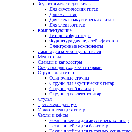
Звукосниматели для гитар
Для акустических гитар
Для бас-гитар
Для электроакустических гитар
Для электрогитар
Комплектующие
Гитарная фурнитура
Фурнитура для педалей эффектов
Электронные компоненты
Лампы для комбо и усилителей
Медиаторы
Слайды и каподастры
Средства для ухода за гитарами
Струны для гитар
Одиночные струны
Струны для акустических гитар
Струны для бас-гитар
Струны для электрогитар
Стулья
Тренажеры для рук
Увлажнители для гитар
Чехлы и кейсы
Чехлы и кейсы для акустических гитар
Чехлы и кейсы для бас-гитар
Чехлы и кейсы для гитарных усилителе