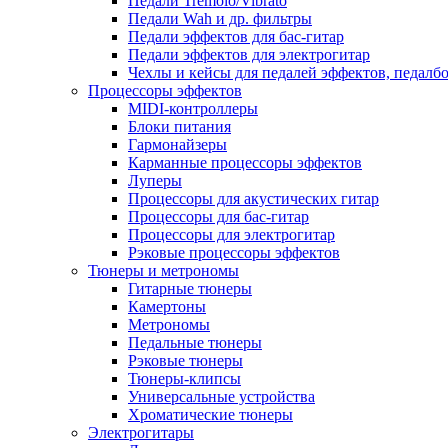
Педали Tremolo/Vibrato
Педали Wah и др. фильтры
Педали эффектов для бас-гитар
Педали эффектов для электрогитар
Чехлы и кейсы для педалей эффектов, педалб
Процессоры эффектов
MIDI-контроллеры
Блоки питания
Гармонайзеры
Карманные процессоры эффектов
Луперы
Процессоры для акустических гитар
Процессоры для бас-гитар
Процессоры для электрогитар
Рэковые процессоры эффектов
Тюнеры и метрономы
Гитарные тюнеры
Камертоны
Метрономы
Педальные тюнеры
Рэковые тюнеры
Тюнеры-клипсы
Универсальные устройства
Хроматические тюнеры
Электрогитары