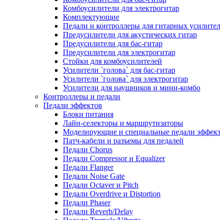
Комбоусилители для электрогитар
Комплектующие
Педали и контроллеры для гитарных усилите
Предусилители для акустических гитар
Предусилители для бас-гитар
Предусилители для электрогитар
Стойки для комбоусилителей
Усилители `голова` для бас-гитар
Усилители `голова` для электрогитар
Усилители для наушников и мини-комбо
Контроллеры и педали
Педали эффектов
Блоки питания
Лайн-селекторы и маршрутизаторы
Моделирующие и специальные педали эффек
Патч-кабели и разъемы для педалей
Педали Chorus
Педали Compressor и Equalizer
Педали Flanger
Педали Noise Gate
Педали Octaver и Pitch
Педали Overdrive и Distortion
Педали Phaser
Педали Reverb/Delay