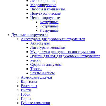
Левосторонние
Моделирующие
Наборы и комплекты
Полуакустические
Цельнокорпусные
6-струнные
7-струнные
8-струнные
Духовые инструменты
Аксессуары для духовых инструментов
Аксессуары
Лигатуры и колпачки
Мундштуки для духовых инструментов
Пульты для нот для духовых инструментов
Ремни
Средства для ухода
Трости
Чехлы и кейсы
Армянские Дудуки
Баритоны
Валторны
Вистл
Гобои
Горны
Губные гармошки