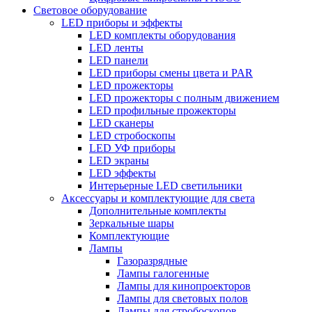
Световое оборудование
LED приборы и эффекты
LED комплекты оборудования
LED ленты
LED панели
LED приборы смены цвета и PAR
LED прожекторы
LED прожекторы с полным движением
LED профильные прожекторы
LED сканеры
LED стробоскопы
LED УФ приборы
LED экраны
LED эффекты
Интерьерные LED светильники
Аксессуары и комплектующие для света
Дополнительные комплекты
Зеркальные шары
Комплектующие
Лампы
Газоразрядные
Лампы галогенные
Лампы для кинопроекторов
Лампы для световых полов
Лампы для стробоскопов