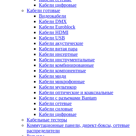
Кабели цифровые
Кабели готовые
Видеокабели
Кабели DMX
Кабели Euroblock
Кабели HDMI
Кабели USB
Кабели акустические
Кабели витая пара
Кабели инсертные
Кабели инструментальные
Кабели комбинированные
Кабели компонентные
Кабели миди
Кабели микрофонные
Кабели мультикор
Кабели оптические и коаксиальные
Кабели с разъемами Bantam
Кабели сетевые
Кабели силовые
Кабели цифровые
Кабельные тестеры
Коммутационные панели, директ-боксы, сетевые
распределители