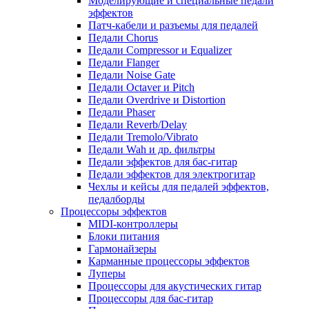
Моделирующие и специальные педали
эффектов
Патч-кабели и разъемы для педалей
Педали Chorus
Педали Compressor и Equalizer
Педали Flanger
Педали Noise Gate
Педали Octaver и Pitch
Педали Overdrive и Distortion
Педали Phaser
Педали Reverb/Delay
Педали Tremolo/Vibrato
Педали Wah и др. фильтры
Педали эффектов для бас-гитар
Педали эффектов для электрогитар
Чехлы и кейсы для педалей эффектов,
педалборды
Процессоры эффектов
MIDI-контроллеры
Блоки питания
Гармонайзеры
Карманные процессоры эффектов
Луперы
Процессоры для акустических гитар
Процессоры для бас-гитар