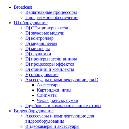
Broadcast
Вещательные процессоры
Программное обеспечение
DJ оборудование
Dj CD-проигрыватели
Dj звуковые модули
Dj контроллер
Dj медиаплееры
Dj микшеры
Dj наушники
Dj проигрыватели винила
Dj процессоры эффектов
Dj станции и комплекты
Vj оборудование
Аксессуары и комплектующие для Dj
Аксессуары
Картриджи, иглы
Слипматы
Чехлы, кейсы, сумки
Грувбоксы и компактные синтезаторы
Видеооборудование
Аксессуары и комплектующие для
видеооборудования
Видеокамеры и аксессуары