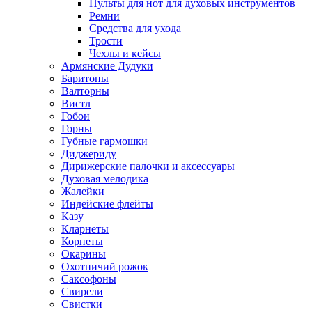
Пульты для нот для духовых инструментов
Ремни
Средства для ухода
Трости
Чехлы и кейсы
Армянские Дудуки
Баритоны
Валторны
Вистл
Гобои
Горны
Губные гармошки
Диджериду
Дирижерские палочки и аксессуары
Духовая мелодика
Жалейки
Индейские флейты
Казу
Кларнеты
Корнеты
Окарины
Охотничий рожок
Саксофоны
Свирели
Свистки