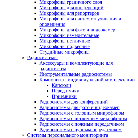
Микрофоны граничного слоя
Микрофоны для конференций
Микрофоны для репортеров
Микрофоны для систем озвучивания и
оповещения
Микрофоны для фото и видеокамер
Микрофоны измерительные
Микрофоны петличные
Микрофоны подвесные
Студийные микрофоны
Радиосистемы
Аксессуары и комплектующие для
радиосистем
Инструментальные радиосистемы
Компоненты индивидуальной комплектации
Капсюли
Передатчики
Приемники
Радиосистемы для конференций
Радиосистемы для фото и видеокамер
Радиосистемы с головным микрофоном
Радиосистемы с петличным микрофоном
Радиосистемы с поясным передатчиком
Радиосистемы с ручным передатчиком
Системы персонального мониторинга