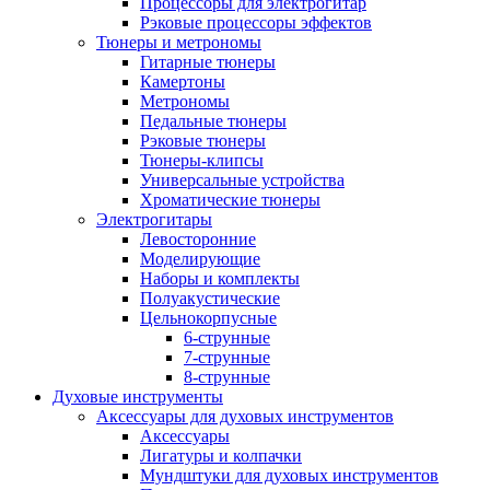
Процессоры для электрогитар
Рэковые процессоры эффектов
Тюнеры и метрономы
Гитарные тюнеры
Камертоны
Метрономы
Педальные тюнеры
Рэковые тюнеры
Тюнеры-клипсы
Универсальные устройства
Хроматические тюнеры
Электрогитары
Левосторонние
Моделирующие
Наборы и комплекты
Полуакустические
Цельнокорпусные
6-струнные
7-струнные
8-струнные
Духовые инструменты
Аксессуары для духовых инструментов
Аксессуары
Лигатуры и колпачки
Мундштуки для духовых инструментов