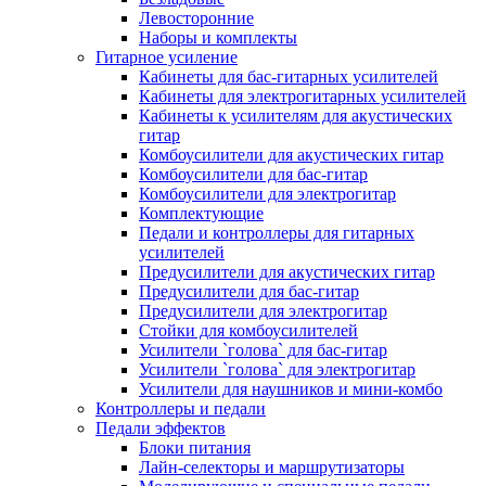
Левосторонние
Наборы и комплекты
Гитарное усиление
Кабинеты для бас-гитарных усилителей
Кабинеты для электрогитарных усилителей
Кабинеты к усилителям для акустических
гитар
Комбоусилители для акустических гитар
Комбоусилители для бас-гитар
Комбоусилители для электрогитар
Комплектующие
Педали и контроллеры для гитарных
усилителей
Предусилители для акустических гитар
Предусилители для бас-гитар
Предусилители для электрогитар
Стойки для комбоусилителей
Усилители `голова` для бас-гитар
Усилители `голова` для электрогитар
Усилители для наушников и мини-комбо
Контроллеры и педали
Педали эффектов
Блоки питания
Лайн-селекторы и маршрутизаторы