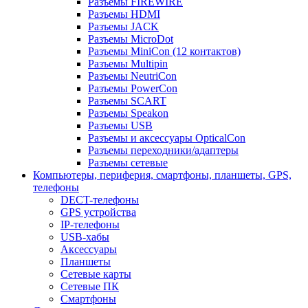
Разъемы FIREWIRE
Разъемы HDMI
Разъемы JACK
Разъемы MicroDot
Разъемы MiniCon (12 контактов)
Разъемы Multipin
Разъемы NeutriCon
Разъемы PowerCon
Разъемы SCART
Разъемы Speakon
Разъемы USB
Разъемы и аксессуары OpticalCon
Разъемы переходники/адаптеры
Разъемы сетевые
Компьютеры, периферия, смартфоны, планшеты, GPS,
телефоны
DECT-телефоны
GPS устройства
IP-телефоны
USB-хабы
Аксессуары
Планшеты
Сетевые карты
Сетевые ПК
Смартфоны