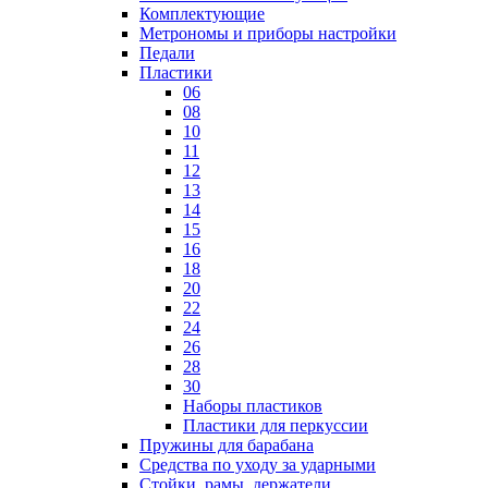
Комплектующие
Метрономы и приборы настройки
Педали
Пластики
06
08
10
11
12
13
14
15
16
18
20
22
24
26
28
30
Наборы пластиков
Пластики для перкуссии
Пружины для барабана
Средства по уходу за ударными
Стойки, рамы, держатели