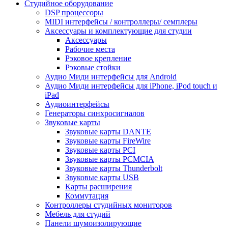
Студийное оборудование
DSP процессоры
MIDI интерфейсы / контроллеры/ семплеры
Аксессуары и комплектующие для студии
Аксессуары
Рабочие места
Рэковое крепление
Рэковые стойки
Аудио Миди интерфейсы для Android
Аудио Миди интерфейсы для iPhone, iPod touch и
iPad
Аудиоинтерфейсы
Генераторы синхросигналов
Звуковые карты
Звуковые карты DANTE
Звуковые карты FireWire
Звуковые карты PCI
Звуковые карты PCMCIA
Звуковые карты Thunderbolt
Звуковые карты USB
Карты расширения
Коммутация
Контроллеры студийных мониторов
Мебель для студий
Панели шумоизолирующие