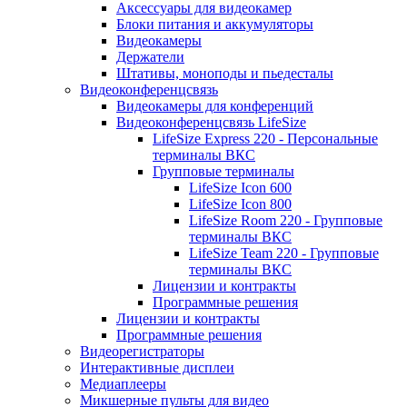
Аксессуары для видеокамер
Блоки питания и аккумуляторы
Видеокамеры
Держатели
Штативы, моноподы и пьедесталы
Видеоконференцсвязь
Видеокамеры для конференций
Видеоконференцсвязь LifeSize
LifeSize Express 220 - Персональные
терминалы ВКС
Групповые терминалы
LifeSize Icon 600
LifeSize Icon 800
LifeSize Room 220 - Групповые
терминалы ВКС
LifeSize Team 220 - Групповые
терминалы ВКС
Лицензии и контракты
Программные решения
Лицензии и контракты
Программные решения
Видеорегистраторы
Интерактивные дисплеи
Медиаплееры
Микшерные пульты для видео