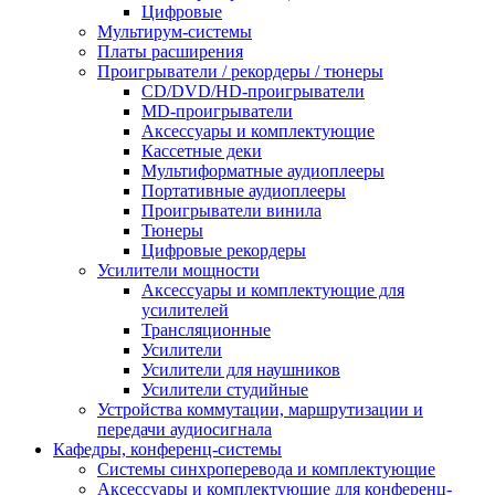
Цифровые
Мультирум-системы
Платы расширения
Проигрыватели / рекордеры / тюнеры
CD/DVD/HD-проигрыватели
MD-проигрыватели
Аксессуары и комплектующие
Кассетные деки
Мультиформатные аудиоплееры
Портативные аудиоплееры
Проигрыватели винила
Тюнеры
Цифровые рекордеры
Усилители мощности
Аксессуары и комплектующие для
усилителей
Трансляционные
Усилители
Усилители для наушников
Усилители студийные
Устройства коммутации, маршрутизации и
передачи аудиосигнала
Кафедры, конференц-системы
Cистемы синхроперевода и комплектующие
Аксессуары и комплектующие для конференц-