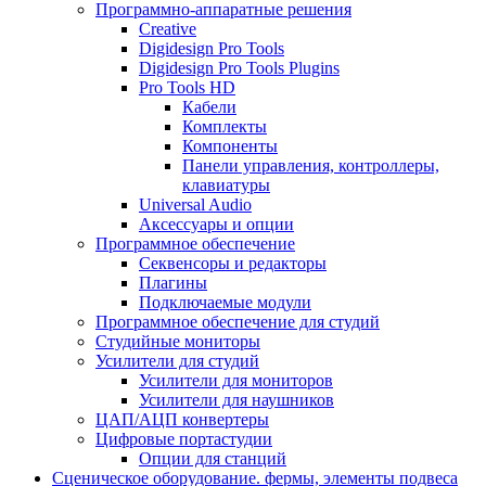
Программно-аппаратные решения
Creative
Digidesign Pro Tools
Digidesign Pro Tools Plugins
Pro Tools HD
Кабели
Комплекты
Компоненты
Панели управления, контроллеры,
клавиатуры
Universal Audio
Аксессуары и опции
Программное обеспечение
Cеквенсоры и редакторы
Плагины
Подключаемые модули
Программное обеспечение для студий
Студийные мониторы
Усилители для студий
Усилители для мониторов
Усилители для наушников
ЦАП/АЦП конвертеры
Цифровые портастудии
Опции для станций
Сценическое оборудование. фермы, элементы подвеса