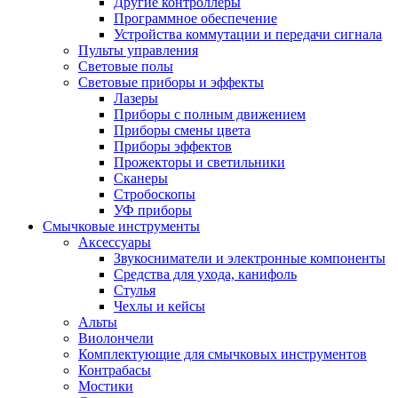
Другие контроллеры
Программное обеспечение
Устройства коммутации и передачи сигнала
Пульты управления
Световые полы
Световые приборы и эффекты
Лазеры
Приборы с полным движением
Приборы смены цвета
Приборы эффектов
Прожекторы и светильники
Сканеры
Стробоскопы
УФ приборы
Смычковые инструменты
Аксессуары
Звукосниматели и электронные компоненты
Средства для ухода, канифоль
Стулья
Чехлы и кейсы
Альты
Виолончели
Комплектующие для смычковых инструментов
Контрабасы
Мостики