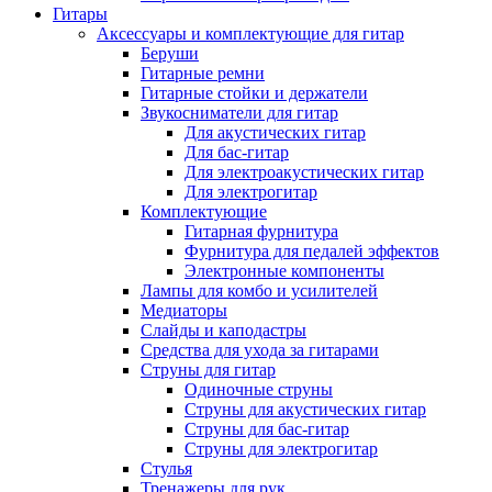
Гитары
Аксессуары и комплектующие для гитар
Беруши
Гитарные ремни
Гитарные стойки и держатели
Звукосниматели для гитар
Для акустических гитар
Для бас-гитар
Для электроакустических гитар
Для электрогитар
Комплектующие
Гитарная фурнитура
Фурнитура для педалей эффектов
Электронные компоненты
Лампы для комбо и усилителей
Медиаторы
Слайды и каподастры
Средства для ухода за гитарами
Струны для гитар
Одиночные струны
Струны для акустических гитар
Струны для бас-гитар
Струны для электрогитар
Стулья
Тренажеры для рук