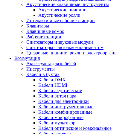
Акустические клавишные инструменты
Акустические пианино
Акустические рояли
Интерактивные рабочие станции
Клавитары
Клавишные комбо
Рабочие станции
Синтезаторы и звуковые модули
Синтезаторы с автоаккомпанементом
Цифровые пианино, рояли и электроорганы
Коммутация
Аксессуары для кабелей
Инструменты
Кабели в бухтах
Кабели DMX
Кабели HDMI
Кабели акустические
Кабели витая пара
Кабели для электроники
Кабели инструментальные
Кабели комбинированные
Кабели микрофонные
Кабели мультикор
Кабели оптические и коаксиальные
Кабели сетевые