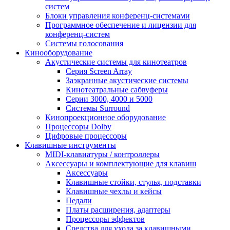
систем
Блоки управления конференц-системами
Программное обеспечение и лицензии для
конференц-систем
Системы голосования
Кинооборудование
Акустические системы для кинотеатров
Cерия Screen Array
Заэкранные акустические системы
Кинотеатральные сабвуферы
Серии 3000, 4000 и 5000
Системы Surround
Кинопроекционное оборудование
Процессоры Dolby
Цифровые процессоры
Клавишные инструменты
MIDI-клавиатуры / контроллеры
Аксессуары и комплектующие для клавиш
Аксессуары
Клавишные стойки, стулья, подставки
Клавишные чехлы и кейсы
Педали
Платы расширения, адаптеры
Процессоры эффектов
Средства для ухода за клавишными