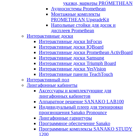
указки, маркеры PROMETHEAN
Аудиосистемы Promethean
Монтажные комплекты
PROMETHEAN UpgradeKit
Напольные стойки для досок и
дисплеев Promethean
Интерактивные доски
Интерактивные доски InFocus
Интерактивные доски IQBoard
Интерактивные доски Promethean ActivBoard
Интерактивные доски Samsung
Интерактивные доски Triumph Board
Интерактивные доски YesVision
Интерактивные панели TeachTouch
Интерактивный пол
Лингафонные кабинеты
Аксессуары и комплектующие для
лингафонных кабинетов
Аппаратное решение SANAKO LAB100
Индивидуальный плеер для тренировки
произношения Sanako Pronounce
Лингафонные гарнитуры
Программное обеспечение Sanako
Программные комплексы SANAKO STUDY
1200