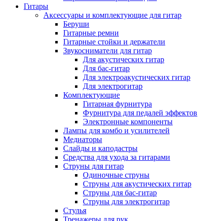
Гитары
Аксессуары и комплектующие для гитар
Беруши
Гитарные ремни
Гитарные стойки и держатели
Звукосниматели для гитар
Для акустических гитар
Для бас-гитар
Для электроакустических гитар
Для электрогитар
Комплектующие
Гитарная фурнитура
Фурнитура для педалей эффектов
Электронные компоненты
Лампы для комбо и усилителей
Медиаторы
Слайды и каподастры
Средства для ухода за гитарами
Струны для гитар
Одиночные струны
Струны для акустических гитар
Струны для бас-гитар
Струны для электрогитар
Стулья
Тренажеры для рук