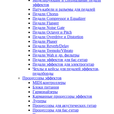
Моделирующие и специальные педали
эффектов
Патч-кабели и разъемы для педалей
Педали Chorus
Педали Compressor и Equalizer
Педали Flanger
Педали Noise Gate
Педали Octaver и Pitch
Педали Overdrive и Distortion
Педали Phaser
Педали Reverb/Delay
Педали Tremolo/Vibrato
Педали Wah и др. фильтры
Педали эффектов для бас-гитар
Педали эффектов для электрогитар
Чехлы и кейсы для педалей эффектов,
педалборды
Процессоры эффектов
MIDI-контроллеры
Блоки питания
Гармонайзеры
Карманные процессоры эффектов
Луперы
Процессоры для акустических гитар
Процессоры для бас-гитар