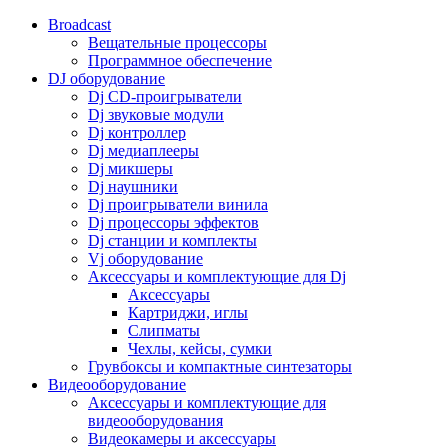
Broadcast
Вещательные процессоры
Программное обеспечение
DJ оборудование
Dj CD-проигрыватели
Dj звуковые модули
Dj контроллер
Dj медиаплееры
Dj микшеры
Dj наушники
Dj проигрыватели винила
Dj процессоры эффектов
Dj станции и комплекты
Vj оборудование
Аксессуары и комплектующие для Dj
Аксессуары
Картриджи, иглы
Слипматы
Чехлы, кейсы, сумки
Грувбоксы и компактные синтезаторы
Видеооборудование
Аксессуары и комплектующие для
видеооборудования
Видеокамеры и аксессуары