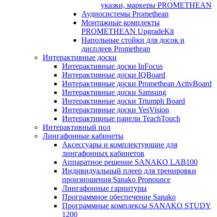
указки, маркеры PROMETHEAN
Аудиосистемы Promethean
Монтажные комплекты
PROMETHEAN UpgradeKit
Напольные стойки для досок и
дисплеев Promethean
Интерактивные доски
Интерактивные доски InFocus
Интерактивные доски IQBoard
Интерактивные доски Promethean ActivBoard
Интерактивные доски Samsung
Интерактивные доски Triumph Board
Интерактивные доски YesVision
Интерактивные панели TeachTouch
Интерактивный пол
Лингафонные кабинеты
Аксессуары и комплектующие для
лингафонных кабинетов
Аппаратное решение SANAKO LAB100
Индивидуальный плеер для тренировки
произношения Sanako Pronounce
Лингафонные гарнитуры
Программное обеспечение Sanako
Программные комплексы SANAKO STUDY
1200