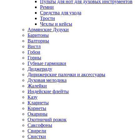
Пульты для нот для духовых инструментов
Ремни
Средства для ухода
Трости
Чехлы и кейсы
Армянские Дудуки
Баритоны
Валторны
Вистл
Гобои
Горны
Губные гармошки
Диджериду
Дирижерские палочки и аксессуары
Духовая мелодика
Жалейки
Индейские флейты
Казу
Кларнеты
Корнеты
Окарины
Охотничий рожок
Саксофоны
Свирели
Свистки