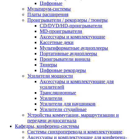
Цифровые
Мультирум-системы
Платы расширения
Проигрыватели / рекордеры / тюнеры
CD/DVD/HD-проигрыватели
MD-проигрыватели
Аксессуары и комплектующие
Кассетные деки
Мультиформатные аудиоплееры
Портативные аудиоплееры
Проигрыватели винила
Тюнеры
Цифровые рекордеры
Усилители мощности
Аксессуары и комплектующие для
усилителей
Трансляционные
Усилители
Усилители для наушников
Усилители студийные
Устройства коммутации, маршрутизации и
передачи аудиосигнала
Кафедры, конференц-системы
Cистемы синхроперевода и комплектующие
Аксессуары и комплектующие для конференц-