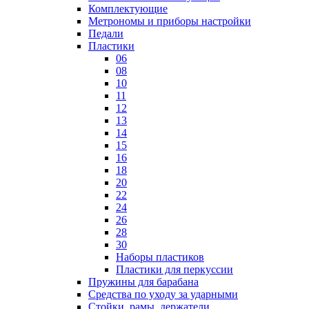
Комплектующие
Метрономы и приборы настройки
Педали
Пластики
06
08
10
11
12
13
14
15
16
18
20
22
24
26
28
30
Наборы пластиков
Пластики для перкуссии
Пружины для барабана
Средства по уходу за ударными
Стойки, рамы, держатели