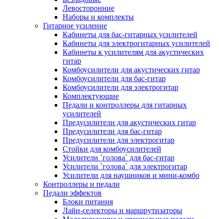
Левосторонние
Наборы и комплекты
Гитарное усиление
Кабинеты для бас-гитарных усилителей
Кабинеты для электрогитарных усилителей
Кабинеты к усилителям для акустических
гитар
Комбоусилители для акустических гитар
Комбоусилители для бас-гитар
Комбоусилители для электрогитар
Комплектующие
Педали и контроллеры для гитарных
усилителей
Предусилители для акустических гитар
Предусилители для бас-гитар
Предусилители для электрогитар
Стойки для комбоусилителей
Усилители `голова` для бас-гитар
Усилители `голова` для электрогитар
Усилители для наушников и мини-комбо
Контроллеры и педали
Педали эффектов
Блоки питания
Лайн-селекторы и маршрутизаторы