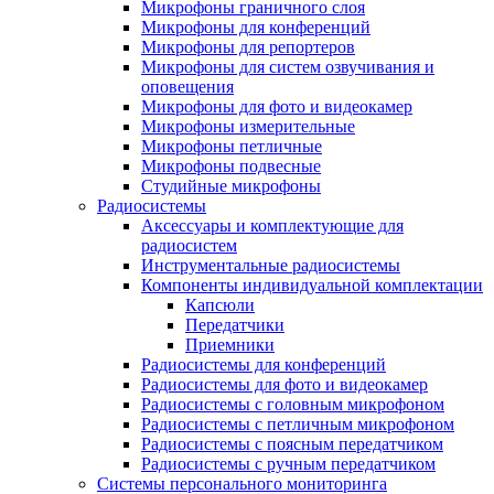
Микрофоны граничного слоя
Микрофоны для конференций
Микрофоны для репортеров
Микрофоны для систем озвучивания и
оповещения
Микрофоны для фото и видеокамер
Микрофоны измерительные
Микрофоны петличные
Микрофоны подвесные
Студийные микрофоны
Радиосистемы
Аксессуары и комплектующие для
радиосистем
Инструментальные радиосистемы
Компоненты индивидуальной комплектации
Капсюли
Передатчики
Приемники
Радиосистемы для конференций
Радиосистемы для фото и видеокамер
Радиосистемы с головным микрофоном
Радиосистемы с петличным микрофоном
Радиосистемы с поясным передатчиком
Радиосистемы с ручным передатчиком
Системы персонального мониторинга