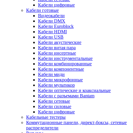
Кабели цифровые
Кабели готовые
Видеокабели
Кабели DMX
Кабели Euroblock
Кабели HDMI
Кабели USB
Кабели акустические
Кабели витая пара
Кабели инсертные
Кабели инструментальные
Кабели комбинированные
Кабели компонентные
Кабели миди
Кабели микрофонные
Кабели мультикор
Кабели оптические и коаксиальные
Кабели с разъемами Bantam
Кабели сетевые
Кабели силовые
Кабели цифровые
Кабельные тестеры
Коммутационные панели, директ-боксы, сетевые
распределители