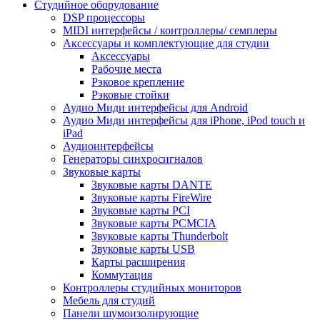
Студийное оборудование
DSP процессоры
MIDI интерфейсы / контроллеры/ семплеры
Аксессуары и комплектующие для студии
Аксессуары
Рабочие места
Рэковое крепление
Рэковые стойки
Аудио Миди интерфейсы для Android
Аудио Миди интерфейсы для iPhone, iPod touch и
iPad
Аудиоинтерфейсы
Генераторы синхросигналов
Звуковые карты
Звуковые карты DANTE
Звуковые карты FireWire
Звуковые карты PCI
Звуковые карты PCMCIA
Звуковые карты Thunderbolt
Звуковые карты USB
Карты расширения
Коммутация
Контроллеры студийных мониторов
Мебель для студий
Панели шумоизолирующие