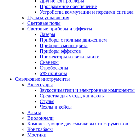
Другие контроллеры
Программное обеспечение
Устройства коммутации и передачи сигнала
Пульты управления
Световые полы
Световые приборы и эффекты
Лазеры
Приборы с полным движением
Приборы смены цвета
Приборы эффектов
Прожекторы и светильники
Сканеры
Стробоскопы
УФ приборы
Смычковые инструменты
Аксессуары
Звукосниматели и электронные компоненты
Средства для ухода, канифоль
Стулья
Чехлы и кейсы
Альты
Виолончели
Комплектующие для смычковых инструментов
Контрабасы
Мостики