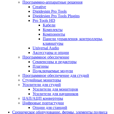
Программно-аппаратные решения
Creative
Digidesign Pro Tools
Digidesign Pro Tools Plugins
Pro Tools HD
Кабели
Комплекты
Компоненты
Панели управления, контроллеры,
клавиатуры
Universal Audio
Аксессуары и опции
Программное обеспечение
Cеквенсоры и редакторы
Плагины
Подключаемые модули
Программное обеспечение для студий
Студийные мониторы
Усилители для студий
Усилители для мониторов
Усилители для наушников
ЦАП/АЦП конвертеры
Цифровые портастудии
Опции для станций
Сценическое оборудование. фермы, элементы подвеса