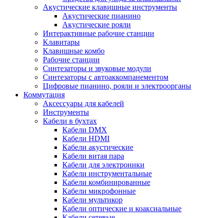
Акустические клавишные инструменты
Акустические пианино
Акустические рояли
Интерактивные рабочие станции
Клавитары
Клавишные комбо
Рабочие станции
Синтезаторы и звуковые модули
Синтезаторы с автоаккомпанементом
Цифровые пианино, рояли и электроорганы
Коммутация
Аксессуары для кабелей
Инструменты
Кабели в бухтах
Кабели DMX
Кабели HDMI
Кабели акустические
Кабели витая пара
Кабели для электроники
Кабели инструментальные
Кабели комбинированные
Кабели микрофонные
Кабели мультикор
Кабели оптические и коаксиальные
Кабели сетевые