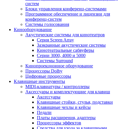
систем
Блоки управления конференц-системами
Программное обеспечение и лицензии для
конференц-систем
Системы голосования
Кинооборудование
Акустические системы для кинотеатров
Cерия Screen Array
Заэкранные акустические системы
Кинотеатральные сабвуферы
Серии 3000, 4000 и 5000
Системы Surround
Кинопроекционное оборудование
Процессоры Dolby
Цифровые процессоры
Клавишные инструменты
MIDI-клавиатуры / контроллеры
Аксессуары и комплектующие для клавиш
Аксессуары
Клавишные стойки, стулья, подставки
Клавишные чехлы и кейсы
Педали
Платы расширения, адаптеры
Процессоры эффектов
Средства для ухода за клавишными