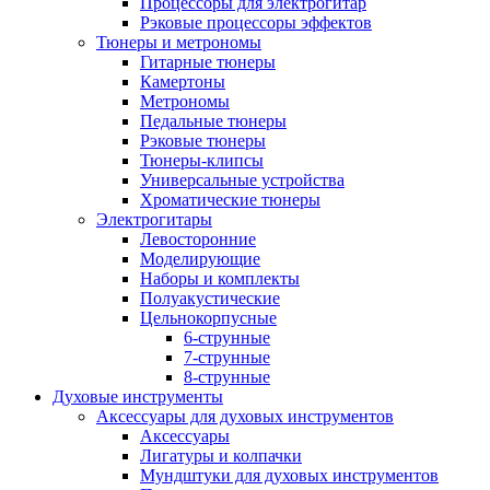
Процессоры для электрогитар
Рэковые процессоры эффектов
Тюнеры и метрономы
Гитарные тюнеры
Камертоны
Метрономы
Педальные тюнеры
Рэковые тюнеры
Тюнеры-клипсы
Универсальные устройства
Хроматические тюнеры
Электрогитары
Левосторонние
Моделирующие
Наборы и комплекты
Полуакустические
Цельнокорпусные
6-струнные
7-струнные
8-струнные
Духовые инструменты
Аксессуары для духовых инструментов
Аксессуары
Лигатуры и колпачки
Мундштуки для духовых инструментов