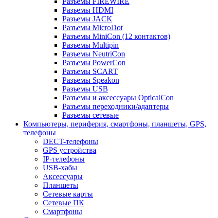
Разъемы FIREWIRE
Разъемы HDMI
Разъемы JACK
Разъемы MicroDot
Разъемы MiniCon (12 контактов)
Разъемы Multipin
Разъемы NeutriCon
Разъемы PowerCon
Разъемы SCART
Разъемы Speakon
Разъемы USB
Разъемы и аксессуары OpticalCon
Разъемы переходники/адаптеры
Разъемы сетевые
Компьютеры, периферия, смартфоны, планшеты, GPS,
телефоны
DECT-телефоны
GPS устройства
IP-телефоны
USB-хабы
Аксессуары
Планшеты
Сетевые карты
Сетевые ПК
Смартфоны