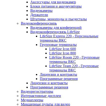
Аксессуары для видеокамер
Блоки питания и аккумуляторы
Видеокамеры
Держатели
Штативы, моноподы и пьедесталы
Видеоконференцсвязь
Видеокамеры для конференций
Видеоконференцсвязь LifeSize
LifeSize Express 220 - Персональные
терминалы ВКС
Групповые терминалы
LifeSize Icon 600
LifeSize Icon 800
LifeSize Room 220 - Групповые
терминалы ВКС
LifeSize Team 220 - Групповые
терминалы ВКС
Лицензии и контракты
Программные решения
Лицензии и контракты
Программные решения
Видеорегистраторы
Интерактивные дисплеи
Медиаплееры
Микшерные пульты для видео