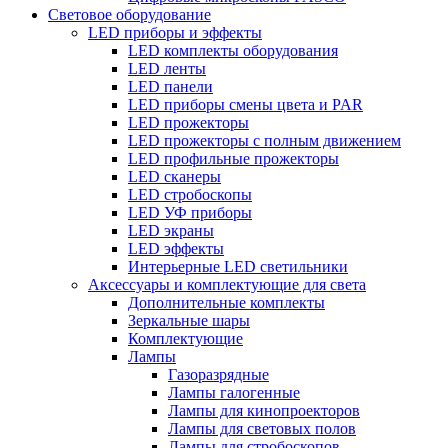
Световое оборудование
LED приборы и эффекты
LED комплекты оборудования
LED ленты
LED панели
LED приборы смены цвета и PAR
LED прожекторы
LED прожекторы с полным движением
LED профильные прожекторы
LED сканеры
LED стробоскопы
LED УФ приборы
LED экраны
LED эффекты
Интерьерные LED светильники
Аксессуары и комплектующие для света
Дополнительные комплекты
Зеркальные шары
Комплектующие
Лампы
Газоразрядные
Лампы галогенные
Лампы для кинопроекторов
Лампы для световых полов
Лампы для стробоскопов