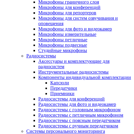
Микрофоны граничного слоя
Микрофоны для конференций
Микрофоны для репортеров
Микрофоны для систем озвучивания и
оповещения
Микрофоны для фото и видеокамер
Микрофоны измерительные
Микрофоны петличные
Микрофоны подвесные
Студийные микрофоны
Радиосистемы
Аксессуары и комплектующие для
радиосистем
Инструментальные радиосистемы
Компоненты индивидуальной комплектации
Капсюли
Передатчики
Приемники
Радиосистемы для конференций
Радиосистемы для фото и видеокамер
Радиосистемы с головным микрофоном
Радиосистемы с петличным микрофоном
Радиосистемы с поясным передатчиком
Радиосистемы с ручным передатчиком
Системы персонального мониторинга