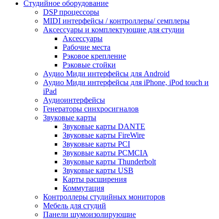
Студийное оборудование
DSP процессоры
MIDI интерфейсы / контроллеры/ семплеры
Аксессуары и комплектующие для студии
Аксессуары
Рабочие места
Рэковое крепление
Рэковые стойки
Аудио Миди интерфейсы для Android
Аудио Миди интерфейсы для iPhone, iPod touch и
iPad
Аудиоинтерфейсы
Генераторы синхросигналов
Звуковые карты
Звуковые карты DANTE
Звуковые карты FireWire
Звуковые карты PCI
Звуковые карты PCMCIA
Звуковые карты Thunderbolt
Звуковые карты USB
Карты расширения
Коммутация
Контроллеры студийных мониторов
Мебель для студий
Панели шумоизолирующие