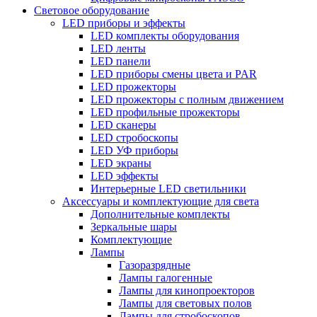
Световое оборудование
LED приборы и эффекты
LED комплекты оборудования
LED ленты
LED панели
LED приборы смены цвета и PAR
LED прожекторы
LED прожекторы с полным движением
LED профильные прожекторы
LED сканеры
LED стробоскопы
LED УФ приборы
LED экраны
LED эффекты
Интерьерные LED светильники
Аксессуары и комплектующие для света
Дополнительные комплекты
Зеркальные шары
Комплектующие
Лампы
Газоразрядные
Лампы галогенные
Лампы для кинопроекторов
Лампы для световых полов
Лампы для стробоскопов