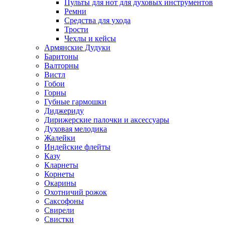
Пульты для нот для духовых инструментов
Ремни
Средства для ухода
Трости
Чехлы и кейсы
Армянские Дудуки
Баритоны
Валторны
Вистл
Гобои
Горны
Губные гармошки
Диджериду
Дирижерские палочки и аксессуары
Духовая мелодика
Жалейки
Индейские флейты
Казу
Кларнеты
Корнеты
Окарины
Охотничий рожок
Саксофоны
Свирели
Свистки