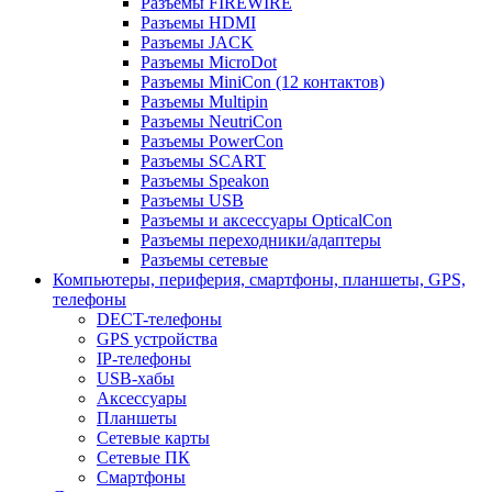
Разъемы FIREWIRE
Разъемы HDMI
Разъемы JACK
Разъемы MicroDot
Разъемы MiniCon (12 контактов)
Разъемы Multipin
Разъемы NeutriCon
Разъемы PowerCon
Разъемы SCART
Разъемы Speakon
Разъемы USB
Разъемы и аксессуары OpticalCon
Разъемы переходники/адаптеры
Разъемы сетевые
Компьютеры, периферия, смартфоны, планшеты, GPS,
телефоны
DECT-телефоны
GPS устройства
IP-телефоны
USB-хабы
Аксессуары
Планшеты
Сетевые карты
Сетевые ПК
Смартфоны