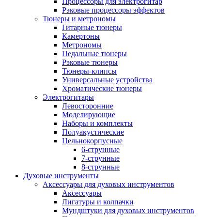
Процессоры для электрогитар
Рэковые процессоры эффектов
Тюнеры и метрономы
Гитарные тюнеры
Камертоны
Метрономы
Педальные тюнеры
Рэковые тюнеры
Тюнеры-клипсы
Универсальные устройства
Хроматические тюнеры
Электрогитары
Левосторонние
Моделирующие
Наборы и комплекты
Полуакустические
Цельнокорпусные
6-струнные
7-струнные
8-струнные
Духовые инструменты
Аксессуары для духовых инструментов
Аксессуары
Лигатуры и колпачки
Мундштуки для духовых инструментов