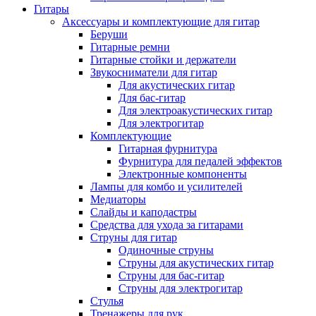
Гитары
Аксессуары и комплектующие для гитар
Беруши
Гитарные ремни
Гитарные стойки и держатели
Звукосниматели для гитар
Для акустических гитар
Для бас-гитар
Для электроакустических гитар
Для электрогитар
Комплектующие
Гитарная фурнитура
Фурнитура для педалей эффектов
Электронные компоненты
Лампы для комбо и усилителей
Медиаторы
Слайды и каподастры
Средства для ухода за гитарами
Струны для гитар
Одиночные струны
Струны для акустических гитар
Струны для бас-гитар
Струны для электрогитар
Стулья
Тренажеры для рук