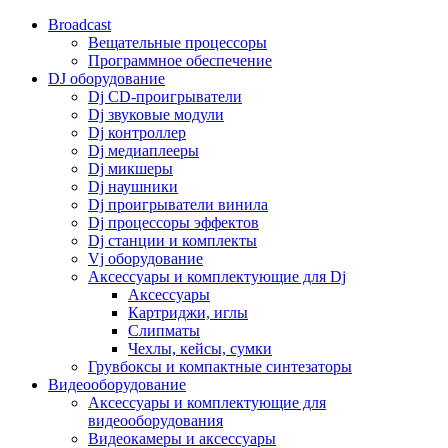
Broadcast
Вещательные процессоры
Программное обеспечение
DJ оборудование
Dj CD-проигрыватели
Dj звуковые модули
Dj контроллер
Dj медиаплееры
Dj микшеры
Dj наушники
Dj проигрыватели винила
Dj процессоры эффектов
Dj станции и комплекты
Vj оборудование
Аксессуары и комплектующие для Dj
Аксессуары
Картриджи, иглы
Слипматы
Чехлы, кейсы, сумки
Грувбоксы и компактные синтезаторы
Видеооборудование
Аксессуары и комплектующие для
видеооборудования
Видеокамеры и аксессуары