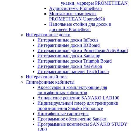
указки, маркеры PROMETHEAN
Аудиосистемы Promethean
Монтажные комплекты
PROMETHEAN UpgradeKit
Напольные стойки для досок и
дисплеев Promethean
Интерактивные доски
Интерактивные доски InFocus
Интерактивные доски IQBoard
Интерактивные доски Promethean ActivBoard
Интерактивные доски Samsung
Интерактивные доски Triumph Board
Интерактивные доски YesVision
Интерактивные панели TeachTouch
Интерактивный пол
Лингафонные кабинеты
Аксессуары и комплектующие для
лингафонных кабинетов
Аппаратное решение SANAKO LAB100
Индивидуальный плеер для тренировки
произношения Sanako Pronounce
Лингафонные гарнитуры
Программное обеспечение Sanako
Программные комплексы SANAKO STUDY
1200