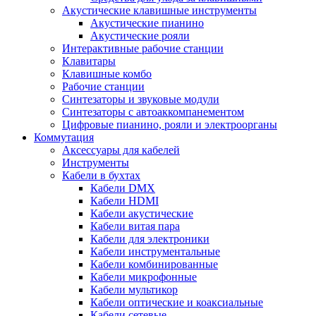
Акустические клавишные инструменты
Акустические пианино
Акустические рояли
Интерактивные рабочие станции
Клавитары
Клавишные комбо
Рабочие станции
Синтезаторы и звуковые модули
Синтезаторы с автоаккомпанементом
Цифровые пианино, рояли и электроорганы
Коммутация
Аксессуары для кабелей
Инструменты
Кабели в бухтах
Кабели DMX
Кабели HDMI
Кабели акустические
Кабели витая пара
Кабели для электроники
Кабели инструментальные
Кабели комбинированные
Кабели микрофонные
Кабели мультикор
Кабели оптические и коаксиальные
Кабели сетевые