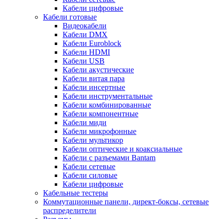
Кабели цифровые
Кабели готовые
Видеокабели
Кабели DMX
Кабели Euroblock
Кабели HDMI
Кабели USB
Кабели акустические
Кабели витая пара
Кабели инсертные
Кабели инструментальные
Кабели комбинированные
Кабели компонентные
Кабели миди
Кабели микрофонные
Кабели мультикор
Кабели оптические и коаксиальные
Кабели с разъемами Bantam
Кабели сетевые
Кабели силовые
Кабели цифровые
Кабельные тестеры
Коммутационные панели, директ-боксы, сетевые
распределители