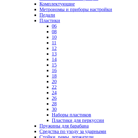
Комплектующие
Метрономы и приборы настройки
Педали
Пластики
06
08
10
11
12
13
14
15
16
18
20
22
24
26
28
30
Наборы пластиков
Пластики для перкуссии
Пружины для барабана
Средства по уходу за ударными
Стойки, рамы, держатели