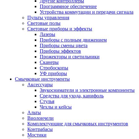
Другие контроллеры
Программное обеспечение
Устройства коммутации и передачи сигнала
Пульты управления
Световые полы
Световые приборы и эффекты
Лазеры
Приборы с полным движением
Приборы смены цвета
Приборы эффектов
Прожекторы и светильники
Сканеры
Стробоскопы
УФ приборы
Смычковые инструменты
Аксессуары
Звукосниматели и электронные компоненты
Средства для ухода, канифоль
Стулья
Чехлы и кейсы
Альты
Виолончели
Комплектующие для смычковых инструментов
Контрабасы
Мостики