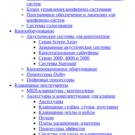
систем
Блоки управления конференц-системами
Программное обеспечение и лицензии для
конференц-систем
Системы голосования
Кинооборудование
Акустические системы для кинотеатров
Cерия Screen Array
Заэкранные акустические системы
Кинотеатральные сабвуферы
Серии 3000, 4000 и 5000
Системы Surround
Кинопроекционное оборудование
Процессоры Dolby
Цифровые процессоры
Клавишные инструменты
MIDI-клавиатуры / контроллеры
Аксессуары и комплектующие для клавиш
Аксессуары
Клавишные стойки, стулья, подставки
Клавишные чехлы и кейсы
Педали
Платы расширения, адаптеры
Процессоры эффектов
Средства для ухода за клавишными