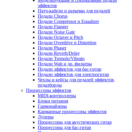
Моделирующие и специальные педали
эффектов
Патч-кабели и разъемы для педалей
Педали Chorus
Педали Compressor и Equalizer
Педали Flanger
Педали Noise Gate
Педали Octaver и Pitch
Педали Overdrive и Distortion
Педали Phaser
Педали Reverb/Delay
Педали Tremolo/Vibrato
Педали Wah и др. фильтры
Педали эффектов для бас-гитар
Педали эффектов для электрогитар
Чехлы и кейсы для педалей эффектов,
педалборды
Процессоры эффектов
MIDI-контроллеры
Блоки питания
Гармонайзеры
Карманные процессоры эффектов
Луперы
Процессоры для акустических гитар
Процессоры для бас-гитар