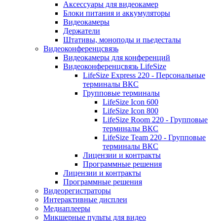
Аксессуары для видеокамер
Блоки питания и аккумуляторы
Видеокамеры
Держатели
Штативы, моноподы и пьедесталы
Видеоконференцсвязь
Видеокамеры для конференций
Видеоконференцсвязь LifeSize
LifeSize Express 220 - Персональные
терминалы ВКС
Групповые терминалы
LifeSize Icon 600
LifeSize Icon 800
LifeSize Room 220 - Групповые
терминалы ВКС
LifeSize Team 220 - Групповые
терминалы ВКС
Лицензии и контракты
Программные решения
Лицензии и контракты
Программные решения
Видеорегистраторы
Интерактивные дисплеи
Медиаплееры
Микшерные пульты для видео