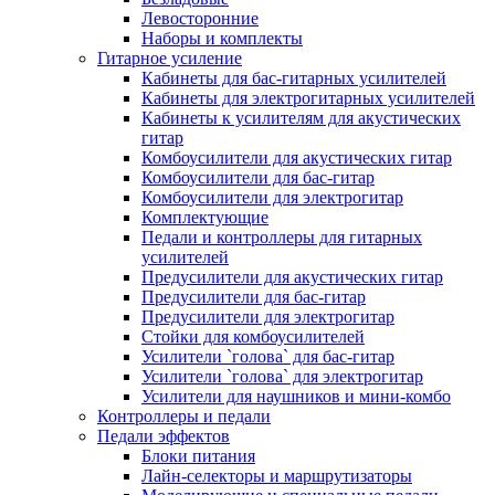
Левосторонние
Наборы и комплекты
Гитарное усиление
Кабинеты для бас-гитарных усилителей
Кабинеты для электрогитарных усилителей
Кабинеты к усилителям для акустических
гитар
Комбоусилители для акустических гитар
Комбоусилители для бас-гитар
Комбоусилители для электрогитар
Комплектующие
Педали и контроллеры для гитарных
усилителей
Предусилители для акустических гитар
Предусилители для бас-гитар
Предусилители для электрогитар
Стойки для комбоусилителей
Усилители `голова` для бас-гитар
Усилители `голова` для электрогитар
Усилители для наушников и мини-комбо
Контроллеры и педали
Педали эффектов
Блоки питания
Лайн-селекторы и маршрутизаторы