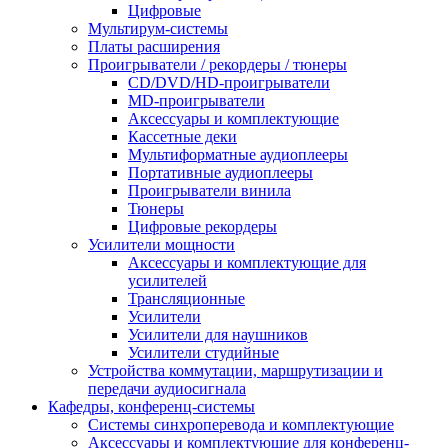
Цифровые
Мультирум-системы
Платы расширения
Проигрыватели / рекордеры / тюнеры
CD/DVD/HD-проигрыватели
MD-проигрыватели
Аксессуары и комплектующие
Кассетные деки
Мультиформатные аудиоплееры
Портативные аудиоплееры
Проигрыватели винила
Тюнеры
Цифровые рекордеры
Усилители мощности
Аксессуары и комплектующие для
усилителей
Трансляционные
Усилители
Усилители для наушников
Усилители студийные
Устройства коммутации, маршрутизации и
передачи аудиосигнала
Кафедры, конференц-системы
Cистемы синхроперевода и комплектующие
Аксессуары и комплектующие для конференц-