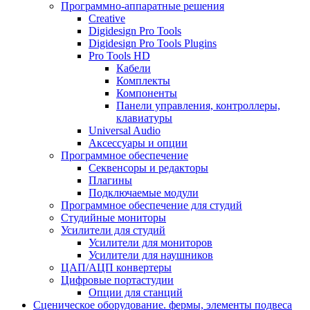
Программно-аппаратные решения
Creative
Digidesign Pro Tools
Digidesign Pro Tools Plugins
Pro Tools HD
Кабели
Комплекты
Компоненты
Панели управления, контроллеры,
клавиатуры
Universal Audio
Аксессуары и опции
Программное обеспечение
Cеквенсоры и редакторы
Плагины
Подключаемые модули
Программное обеспечение для студий
Студийные мониторы
Усилители для студий
Усилители для мониторов
Усилители для наушников
ЦАП/АЦП конвертеры
Цифровые портастудии
Опции для станций
Сценическое оборудование. фермы, элементы подвеса