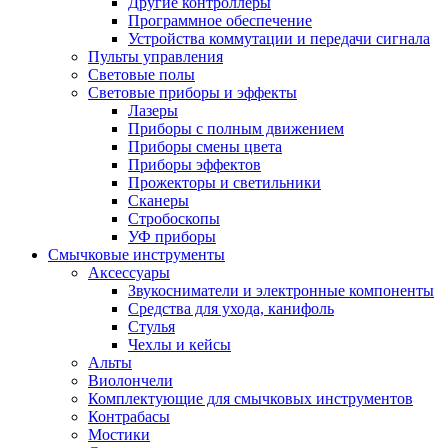
Другие контроллеры
Программное обеспечение
Устройства коммутации и передачи сигнала
Пульты управления
Световые полы
Световые приборы и эффекты
Лазеры
Приборы с полным движением
Приборы смены цвета
Приборы эффектов
Прожекторы и светильники
Сканеры
Стробоскопы
УФ приборы
Смычковые инструменты
Аксессуары
Звукосниматели и электронные компоненты
Средства для ухода, канифоль
Стулья
Чехлы и кейсы
Альты
Виолончели
Комплектующие для смычковых инструментов
Контрабасы
Мостики