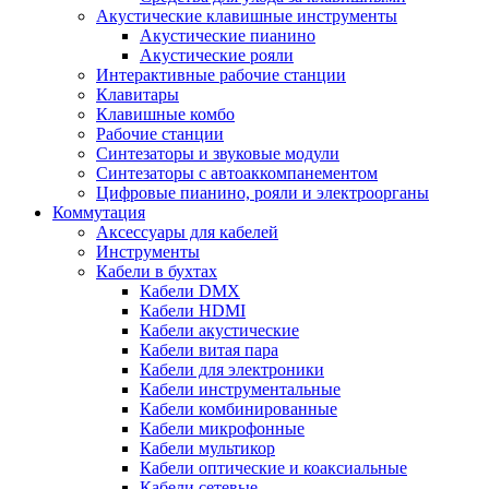
Акустические клавишные инструменты
Акустические пианино
Акустические рояли
Интерактивные рабочие станции
Клавитары
Клавишные комбо
Рабочие станции
Синтезаторы и звуковые модули
Синтезаторы с автоаккомпанементом
Цифровые пианино, рояли и электроорганы
Коммутация
Аксессуары для кабелей
Инструменты
Кабели в бухтах
Кабели DMX
Кабели HDMI
Кабели акустические
Кабели витая пара
Кабели для электроники
Кабели инструментальные
Кабели комбинированные
Кабели микрофонные
Кабели мультикор
Кабели оптические и коаксиальные
Кабели сетевые