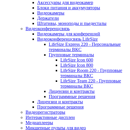
Аксессуары для видеокамер
Блоки питания и аккумуляторы
Видеокамеры
Держатели
Штативы, моноподы и пьедесталы
Видеоконференцсвязь
Видеокамеры для конференций
Видеоконференцсвязь LifeSize
LifeSize Express 220 - Персональные
терминалы ВКС
Групповые терминалы
LifeSize Icon 600
LifeSize Icon 800
LifeSize Room 220 - Групповые
терминалы ВКС
LifeSize Team 220 - Групповые
терминалы ВКС
Лицензии и контракты
Программные решения
Лицензии и контракты
Программные решения
Видеорегистраторы
Интерактивные дисплеи
Медиаплееры
Микшерные пульты для видео