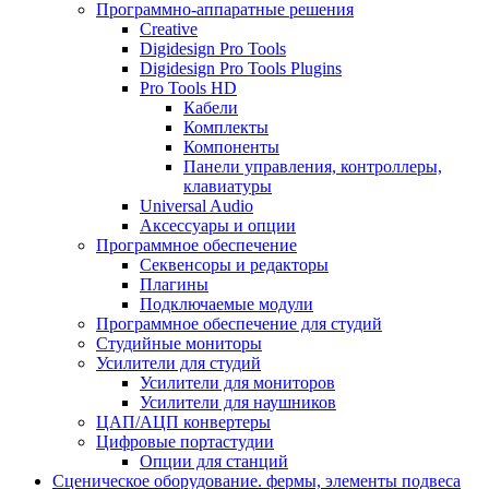
Программно-аппаратные решения
Creative
Digidesign Pro Tools
Digidesign Pro Tools Plugins
Pro Tools HD
Кабели
Комплекты
Компоненты
Панели управления, контроллеры,
клавиатуры
Universal Audio
Аксессуары и опции
Программное обеспечение
Cеквенсоры и редакторы
Плагины
Подключаемые модули
Программное обеспечение для студий
Студийные мониторы
Усилители для студий
Усилители для мониторов
Усилители для наушников
ЦАП/АЦП конвертеры
Цифровые портастудии
Опции для станций
Сценическое оборудование. фермы, элементы подвеса