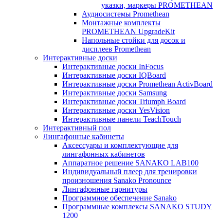
указки, маркеры PROMETHEAN
Аудиосистемы Promethean
Монтажные комплекты
PROMETHEAN UpgradeKit
Напольные стойки для досок и
дисплеев Promethean
Интерактивные доски
Интерактивные доски InFocus
Интерактивные доски IQBoard
Интерактивные доски Promethean ActivBoard
Интерактивные доски Samsung
Интерактивные доски Triumph Board
Интерактивные доски YesVision
Интерактивные панели TeachTouch
Интерактивный пол
Лингафонные кабинеты
Аксессуары и комплектующие для
лингафонных кабинетов
Аппаратное решение SANAKO LAB100
Индивидуальный плеер для тренировки
произношения Sanako Pronounce
Лингафонные гарнитуры
Программное обеспечение Sanako
Программные комплексы SANAKO STUDY
1200