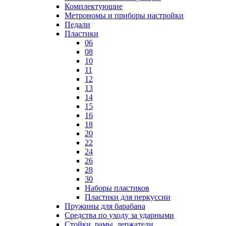
Комплектующие
Метрономы и приборы настройки
Педали
Пластики
06
08
10
11
12
13
14
15
16
18
20
22
24
26
28
30
Наборы пластиков
Пластики для перкуссии
Пружины для барабана
Средства по уходу за ударными
Стойки, рамы, держатели