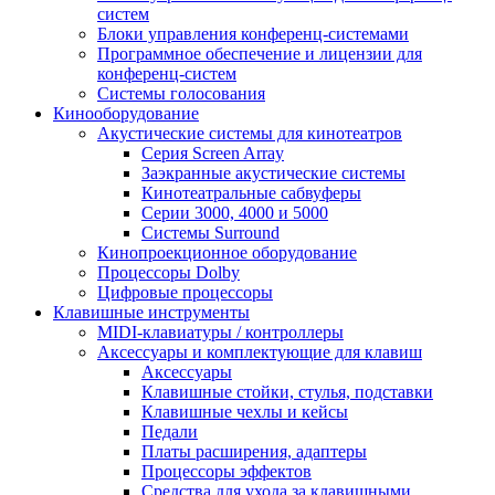
систем
Блоки управления конференц-системами
Программное обеспечение и лицензии для
конференц-систем
Системы голосования
Кинооборудование
Акустические системы для кинотеатров
Cерия Screen Array
Заэкранные акустические системы
Кинотеатральные сабвуферы
Серии 3000, 4000 и 5000
Системы Surround
Кинопроекционное оборудование
Процессоры Dolby
Цифровые процессоры
Клавишные инструменты
MIDI-клавиатуры / контроллеры
Аксессуары и комплектующие для клавиш
Аксессуары
Клавишные стойки, стулья, подставки
Клавишные чехлы и кейсы
Педали
Платы расширения, адаптеры
Процессоры эффектов
Средства для ухода за клавишными