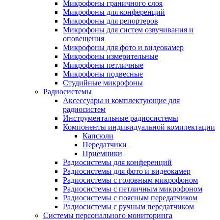
Микрофоны граничного слоя
Микрофоны для конференций
Микрофоны для репортеров
Микрофоны для систем озвучивания и
оповещения
Микрофоны для фото и видеокамер
Микрофоны измерительные
Микрофоны петличные
Микрофоны подвесные
Студийные микрофоны
Радиосистемы
Аксессуары и комплектующие для
радиосистем
Инструментальные радиосистемы
Компоненты индивидуальной комплектации
Капсюли
Передатчики
Приемники
Радиосистемы для конференций
Радиосистемы для фото и видеокамер
Радиосистемы с головным микрофоном
Радиосистемы с петличным микрофоном
Радиосистемы с поясным передатчиком
Радиосистемы с ручным передатчиком
Системы персонального мониторинга