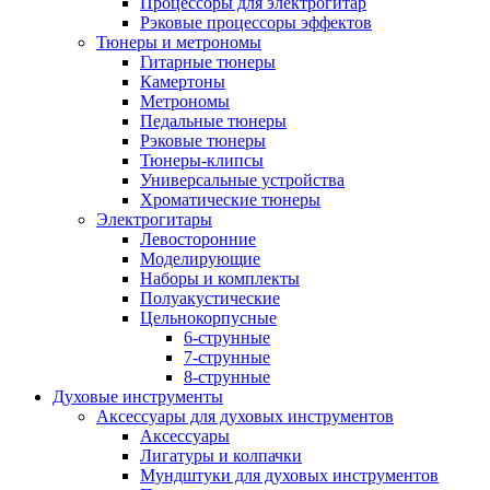
Процессоры для электрогитар
Рэковые процессоры эффектов
Тюнеры и метрономы
Гитарные тюнеры
Камертоны
Метрономы
Педальные тюнеры
Рэковые тюнеры
Тюнеры-клипсы
Универсальные устройства
Хроматические тюнеры
Электрогитары
Левосторонние
Моделирующие
Наборы и комплекты
Полуакустические
Цельнокорпусные
6-струнные
7-струнные
8-струнные
Духовые инструменты
Аксессуары для духовых инструментов
Аксессуары
Лигатуры и колпачки
Мундштуки для духовых инструментов