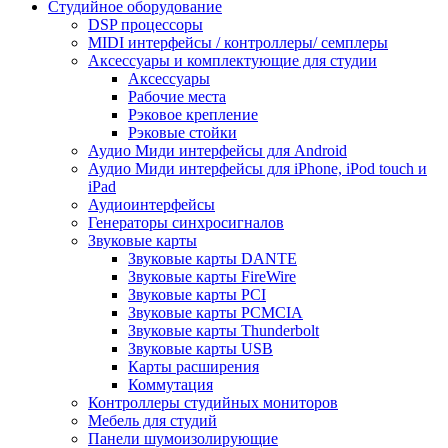
Студийное оборудование
DSP процессоры
MIDI интерфейсы / контроллеры/ семплеры
Аксессуары и комплектующие для студии
Аксессуары
Рабочие места
Рэковое крепление
Рэковые стойки
Аудио Миди интерфейсы для Android
Аудио Миди интерфейсы для iPhone, iPod touch и
iPad
Аудиоинтерфейсы
Генераторы синхросигналов
Звуковые карты
Звуковые карты DANTE
Звуковые карты FireWire
Звуковые карты PCI
Звуковые карты PCMCIA
Звуковые карты Thunderbolt
Звуковые карты USB
Карты расширения
Коммутация
Контроллеры студийных мониторов
Мебель для студий
Панели шумоизолирующие