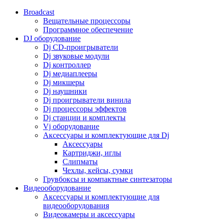
Broadcast
Вещательные процессоры
Программное обеспечение
DJ оборудование
Dj CD-проигрыватели
Dj звуковые модули
Dj контроллер
Dj медиаплееры
Dj микшеры
Dj наушники
Dj проигрыватели винила
Dj процессоры эффектов
Dj станции и комплекты
Vj оборудование
Аксессуары и комплектующие для Dj
Аксессуары
Картриджи, иглы
Слипматы
Чехлы, кейсы, сумки
Грувбоксы и компактные синтезаторы
Видеооборудование
Аксессуары и комплектующие для
видеооборудования
Видеокамеры и аксессуары