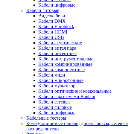
Кабели цифровые
Кабели готовые
Видеокабели
Кабели DMX
Кабели Euroblock
Кабели HDMI
Кабели USB
Кабели акустические
Кабели витая пара
Кабели инсертные
Кабели инструментальные
Кабели комбинированные
Кабели компонентные
Кабели миди
Кабели микрофонные
Кабели мультикор
Кабели оптические и коаксиальные
Кабели с разъемами Bantam
Кабели сетевые
Кабели силовые
Кабели цифровые
Кабельные тестеры
Коммутационные панели, директ-боксы, сетевые
распределители