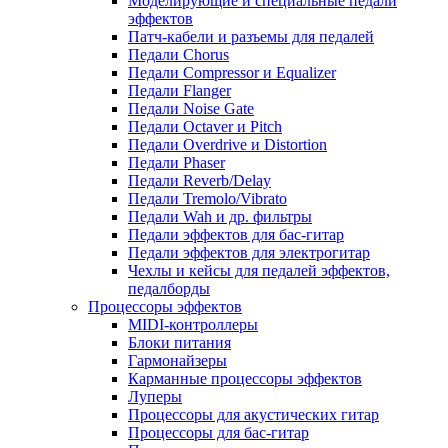
Моделирующие и специальные педали
эффектов
Патч-кабели и разъемы для педалей
Педали Chorus
Педали Compressor и Equalizer
Педали Flanger
Педали Noise Gate
Педали Octaver и Pitch
Педали Overdrive и Distortion
Педали Phaser
Педали Reverb/Delay
Педали Tremolo/Vibrato
Педали Wah и др. фильтры
Педали эффектов для бас-гитар
Педали эффектов для электрогитар
Чехлы и кейсы для педалей эффектов,
педалборды
Процессоры эффектов
MIDI-контроллеры
Блоки питания
Гармонайзеры
Карманные процессоры эффектов
Луперы
Процессоры для акустических гитар
Процессоры для бас-гитар