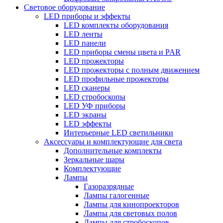
Световое оборудование
LED приборы и эффекты
LED комплекты оборудования
LED ленты
LED панели
LED приборы смены цвета и PAR
LED прожекторы
LED прожекторы с полным движением
LED профильные прожекторы
LED сканеры
LED стробоскопы
LED УФ приборы
LED экраны
LED эффекты
Интерьерные LED светильники
Аксессуары и комплектующие для света
Дополнительные комплекты
Зеркальные шары
Комплектующие
Лампы
Газоразрядные
Лампы галогенные
Лампы для кинопроекторов
Лампы для световых полов
Лампы для стробоскопов