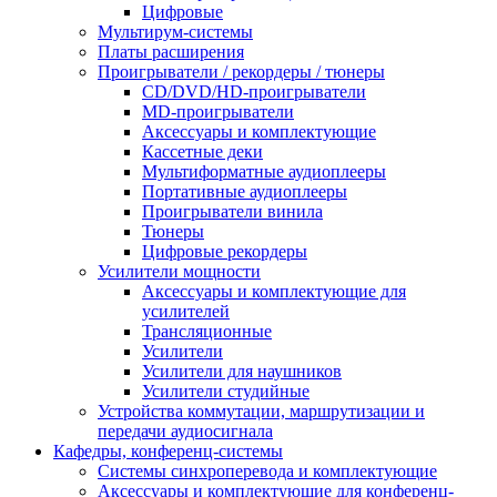
Цифровые
Мультирум-системы
Платы расширения
Проигрыватели / рекордеры / тюнеры
CD/DVD/HD-проигрыватели
MD-проигрыватели
Аксессуары и комплектующие
Кассетные деки
Мультиформатные аудиоплееры
Портативные аудиоплееры
Проигрыватели винила
Тюнеры
Цифровые рекордеры
Усилители мощности
Аксессуары и комплектующие для
усилителей
Трансляционные
Усилители
Усилители для наушников
Усилители студийные
Устройства коммутации, маршрутизации и
передачи аудиосигнала
Кафедры, конференц-системы
Cистемы синхроперевода и комплектующие
Аксессуары и комплектующие для конференц-