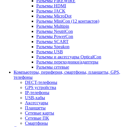
Разъемы FIREWIRE
Разъемы HDMI
Разъемы JACK
Разъемы MicroDot
Разъемы MiniCon (12 контактов)
Разъемы Multipin
Разъемы NeutriCon
Разъемы PowerCon
Разъемы SCART
Разъемы Speakon
Разъемы USB
Разъемы и аксессуары OpticalCon
Разъемы переходники/адаптеры
Разъемы сетевые
Компьютеры, периферия, смартфоны, планшеты, GPS,
телефоны
DECT-телефоны
GPS устройства
IP-телефоны
USB-хабы
Аксессуары
Планшеты
Сетевые карты
Сетевые ПК
Смартфоны