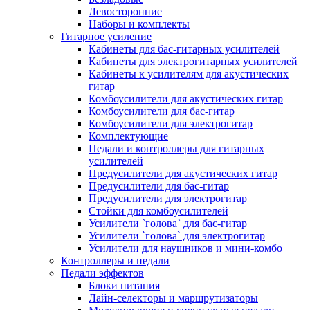
Левосторонние
Наборы и комплекты
Гитарное усиление
Кабинеты для бас-гитарных усилителей
Кабинеты для электрогитарных усилителей
Кабинеты к усилителям для акустических
гитар
Комбоусилители для акустических гитар
Комбоусилители для бас-гитар
Комбоусилители для электрогитар
Комплектующие
Педали и контроллеры для гитарных
усилителей
Предусилители для акустических гитар
Предусилители для бас-гитар
Предусилители для электрогитар
Стойки для комбоусилителей
Усилители `голова` для бас-гитар
Усилители `голова` для электрогитар
Усилители для наушников и мини-комбо
Контроллеры и педали
Педали эффектов
Блоки питания
Лайн-селекторы и маршрутизаторы