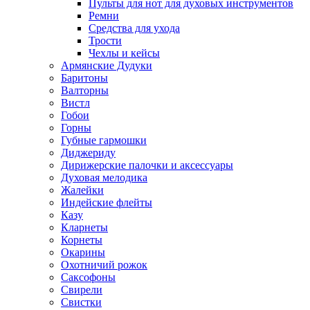
Пульты для нот для духовых инструментов
Ремни
Средства для ухода
Трости
Чехлы и кейсы
Армянские Дудуки
Баритоны
Валторны
Вистл
Гобои
Горны
Губные гармошки
Диджериду
Дирижерские палочки и аксессуары
Духовая мелодика
Жалейки
Индейские флейты
Казу
Кларнеты
Корнеты
Окарины
Охотничий рожок
Саксофоны
Свирели
Свистки