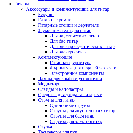
Гитары
Аксессуары и комплектующие для гитар
Беруши
Гитарные ремни
Гитарные стойки и держатели
Звукосниматели для гитар
Для акустических гитар
Для бас-гитар
Для электроакустических гитар
Для электрогитар
Комплектующие
Гитарная фурнитура
Фурнитура для педалей эффектов
Электронные компоненты
Лампы для комбо и усилителей
Медиаторы
Слайды и каподастры
Средства для ухода за гитарами
Струны для гитар
Одиночные струны
Струны для акустических гитар
Струны для бас-гитар
Струны для электрогитар
Стулья
Тренажеры для рук