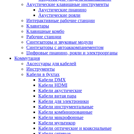
Акустические клавишные инструменты
Акустические пианино
Акустические рояли
Интерактивные рабочие станции
Клавитары
Клавишные комбо
Рабочие станции
Синтезаторы и звуковые модули
Синтезаторы с автоаккомпанементом
Цифровые пианино, рояли и электроорганы
Коммутация
Аксессуары для кабелей
Инструменты
Кабели в бухтах
Кабели DMX
Кабели HDMI
Кабели акустические
Кабели витая пара
Кабели для электроники
Кабели инструментальные
Кабели комбинированные
Кабели микрофонные
Кабели мультикор
Кабели оптические и коаксиальные
Кабели сетевые