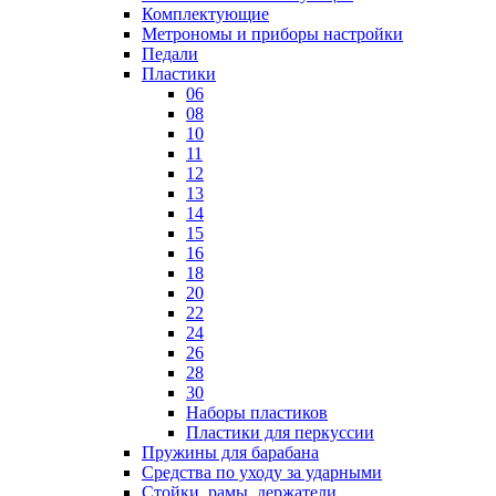
Комплектующие
Метрономы и приборы настройки
Педали
Пластики
06
08
10
11
12
13
14
15
16
18
20
22
24
26
28
30
Наборы пластиков
Пластики для перкуссии
Пружины для барабана
Средства по уходу за ударными
Стойки, рамы, держатели