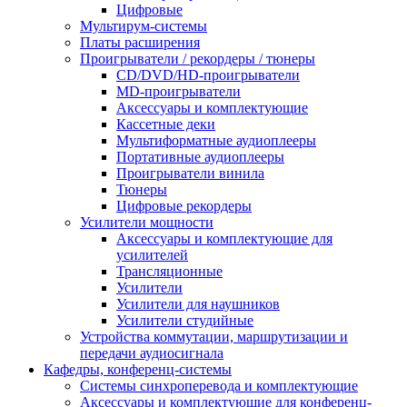
Цифровые
Мультирум-системы
Платы расширения
Проигрыватели / рекордеры / тюнеры
CD/DVD/HD-проигрыватели
MD-проигрыватели
Аксессуары и комплектующие
Кассетные деки
Мультиформатные аудиоплееры
Портативные аудиоплееры
Проигрыватели винила
Тюнеры
Цифровые рекордеры
Усилители мощности
Аксессуары и комплектующие для
усилителей
Трансляционные
Усилители
Усилители для наушников
Усилители студийные
Устройства коммутации, маршрутизации и
передачи аудиосигнала
Кафедры, конференц-системы
Cистемы синхроперевода и комплектующие
Аксессуары и комплектующие для конференц-