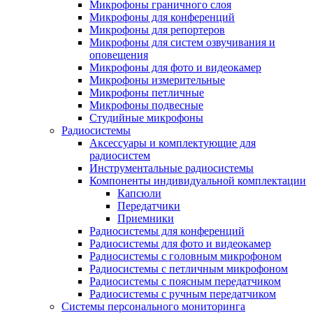
Микрофоны граничного слоя
Микрофоны для конференций
Микрофоны для репортеров
Микрофоны для систем озвучивания и
оповещения
Микрофоны для фото и видеокамер
Микрофоны измерительные
Микрофоны петличные
Микрофоны подвесные
Студийные микрофоны
Радиосистемы
Аксессуары и комплектующие для
радиосистем
Инструментальные радиосистемы
Компоненты индивидуальной комплектации
Капсюли
Передатчики
Приемники
Радиосистемы для конференций
Радиосистемы для фото и видеокамер
Радиосистемы с головным микрофоном
Радиосистемы с петличным микрофоном
Радиосистемы с поясным передатчиком
Радиосистемы с ручным передатчиком
Системы персонального мониторинга