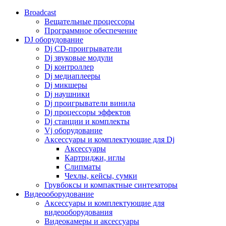
Broadcast
Вещательные процессоры
Программное обеспечение
DJ оборудование
Dj CD-проигрыватели
Dj звуковые модули
Dj контроллер
Dj медиаплееры
Dj микшеры
Dj наушники
Dj проигрыватели винила
Dj процессоры эффектов
Dj станции и комплекты
Vj оборудование
Аксессуары и комплектующие для Dj
Аксессуары
Картриджи, иглы
Слипматы
Чехлы, кейсы, сумки
Грувбоксы и компактные синтезаторы
Видеооборудование
Аксессуары и комплектующие для
видеооборудования
Видеокамеры и аксессуары