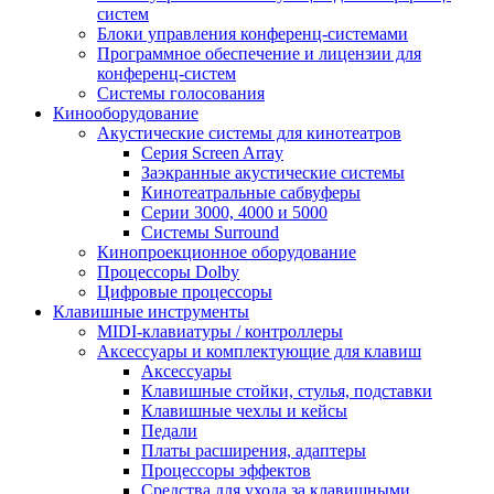
систем
Блоки управления конференц-системами
Программное обеспечение и лицензии для
конференц-систем
Системы голосования
Кинооборудование
Акустические системы для кинотеатров
Cерия Screen Array
Заэкранные акустические системы
Кинотеатральные сабвуферы
Серии 3000, 4000 и 5000
Системы Surround
Кинопроекционное оборудование
Процессоры Dolby
Цифровые процессоры
Клавишные инструменты
MIDI-клавиатуры / контроллеры
Аксессуары и комплектующие для клавиш
Аксессуары
Клавишные стойки, стулья, подставки
Клавишные чехлы и кейсы
Педали
Платы расширения, адаптеры
Процессоры эффектов
Средства для ухода за клавишными