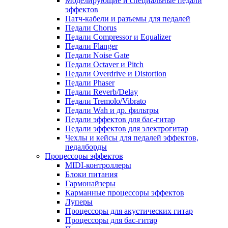
Моделирующие и специальные педали
эффектов
Патч-кабели и разъемы для педалей
Педали Chorus
Педали Compressor и Equalizer
Педали Flanger
Педали Noise Gate
Педали Octaver и Pitch
Педали Overdrive и Distortion
Педали Phaser
Педали Reverb/Delay
Педали Tremolo/Vibrato
Педали Wah и др. фильтры
Педали эффектов для бас-гитар
Педали эффектов для электрогитар
Чехлы и кейсы для педалей эффектов,
педалборды
Процессоры эффектов
MIDI-контроллеры
Блоки питания
Гармонайзеры
Карманные процессоры эффектов
Луперы
Процессоры для акустических гитар
Процессоры для бас-гитар