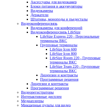
Аксессуары для видеокамер
Блоки питания и аккумуляторы
Видеокамеры
Держатели
Штативы, моноподы и пьедесталы
Видеоконференцсвязь
Видеокамеры для конференций
Видеоконференцсвязь LifeSize
LifeSize Express 220 - Персональные
терминалы ВКС
Групповые терминалы
LifeSize Icon 600
LifeSize Icon 800
LifeSize Room 220 - Групповые
терминалы ВКС
LifeSize Team 220 - Групповые
терминалы ВКС
Лицензии и контракты
Программные решения
Лицензии и контракты
Программные решения
Видеорегистраторы
Интерактивные дисплеи
Медиаплееры
Микшерные пульты для видео