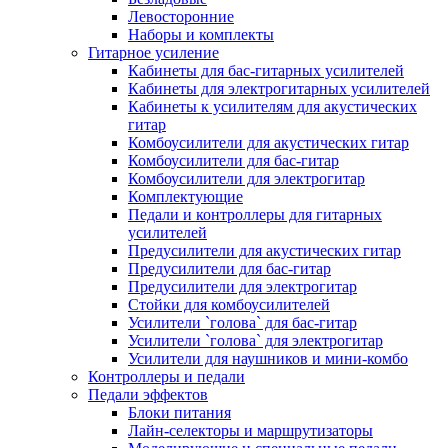
Левосторонние
Наборы и комплекты
Гитарное усиление
Кабинеты для бас-гитарных усилителей
Кабинеты для электрогитарных усилителей
Кабинеты к усилителям для акустических
гитар
Комбоусилители для акустических гитар
Комбоусилители для бас-гитар
Комбоусилители для электрогитар
Комплектующие
Педали и контроллеры для гитарных
усилителей
Предусилители для акустических гитар
Предусилители для бас-гитар
Предусилители для электрогитар
Стойки для комбоусилителей
Усилители `голова` для бас-гитар
Усилители `голова` для электрогитар
Усилители для наушников и мини-комбо
Контроллеры и педали
Педали эффектов
Блоки питания
Лайн-селекторы и маршрутизаторы