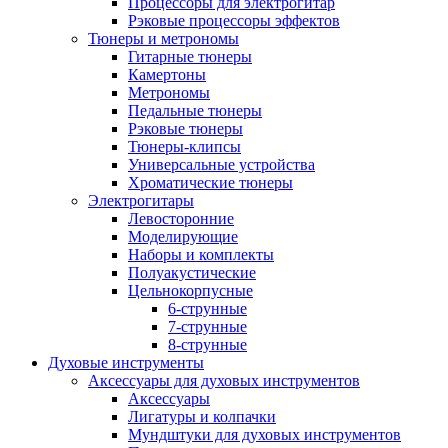
Процессоры для электрогитар
Рэковые процессоры эффектов
Тюнеры и метрономы
Гитарные тюнеры
Камертоны
Метрономы
Педальные тюнеры
Рэковые тюнеры
Тюнеры-клипсы
Универсальные устройства
Хроматические тюнеры
Электрогитары
Левосторонние
Моделирующие
Наборы и комплекты
Полуакустические
Цельнокорпусные
6-струнные
7-струнные
8-струнные
Духовые инструменты
Аксессуары для духовых инструментов
Аксессуары
Лигатуры и колпачки
Мундштуки для духовых инструментов