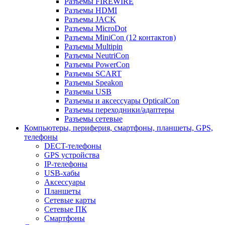
Разъемы FIREWIRE
Разъемы HDMI
Разъемы JACK
Разъемы MicroDot
Разъемы MiniCon (12 контактов)
Разъемы Multipin
Разъемы NeutriCon
Разъемы PowerCon
Разъемы SCART
Разъемы Speakon
Разъемы USB
Разъемы и аксессуары OpticalCon
Разъемы переходники/адаптеры
Разъемы сетевые
Компьютеры, периферия, смартфоны, планшеты, GPS,
телефоны
DECT-телефоны
GPS устройства
IP-телефоны
USB-хабы
Аксессуары
Планшеты
Сетевые карты
Сетевые ПК
Смартфоны