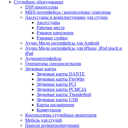
Студийное оборудование
DSP процессоры
MIDI интерфейсы / контроллеры/ семплеры
Аксессуары и комплектующие для студии
Аксессуары
Рабочие места
Рэковое крепление
Рэковые стойки
Аудио Миди интерфейсы для Android
Аудио Миди интерфейсы для iPhone, iPod touch и
iPad
Аудиоинтерфейсы
Генераторы синхросигналов
Звуковые карты
Звуковые карты DANTE
Звуковые карты FireWire
Звуковые карты PCI
Звуковые карты PCMCIA
Звуковые карты Thunderbolt
Звуковые карты USB
Карты расширения
Коммутация
Контроллеры студийных мониторов
Мебель для студий
Панели шумоизолирующие