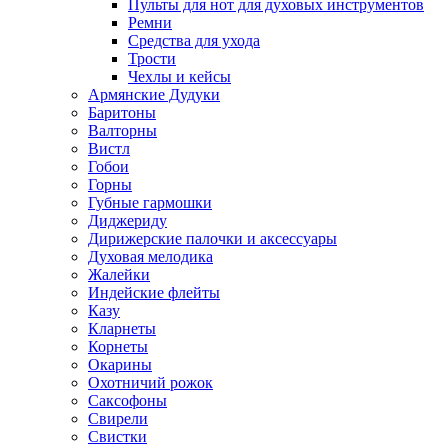
Пульты для нот для духовых инструментов
Ремни
Средства для ухода
Трости
Чехлы и кейсы
Армянские Дудуки
Баритоны
Валторны
Вистл
Гобои
Горны
Губные гармошки
Диджериду
Дирижерские палочки и аксессуары
Духовая мелодика
Жалейки
Индейские флейты
Казу
Кларнеты
Корнеты
Окарины
Охотничий рожок
Саксофоны
Свирели
Свистки