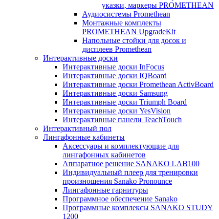
указки, маркеры PROMETHEAN
Аудиосистемы Promethean
Монтажные комплекты
PROMETHEAN UpgradeKit
Напольные стойки для досок и
дисплеев Promethean
Интерактивные доски
Интерактивные доски InFocus
Интерактивные доски IQBoard
Интерактивные доски Promethean ActivBoard
Интерактивные доски Samsung
Интерактивные доски Triumph Board
Интерактивные доски YesVision
Интерактивные панели TeachTouch
Интерактивный пол
Лингафонные кабинеты
Аксессуары и комплектующие для
лингафонных кабинетов
Аппаратное решение SANAKO LAB100
Индивидуальный плеер для тренировки
произношения Sanako Pronounce
Лингафонные гарнитуры
Программное обеспечение Sanako
Программные комплексы SANAKO STUDY
1200