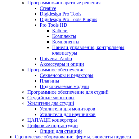
Программно-аппаратные решения
Creative
Digidesign Pro Tools
Digidesign Pro Tools Plugins
Pro Tools HD
Кабели
Комплекты
Компоненты
Панели управления, контроллеры,
клавиатуры
Universal Audio
Аксессуары и опции
Программное обеспечение
Cеквенсоры и редакторы
Плагины
Подключаемые модули
Программное обеспечение для студий
Студийные мониторы
Усилители для студий
Усилители для мониторов
Усилители для наушников
ЦАП/АЦП конвертеры
Цифровые портастудии
Опции для станций
Сценическое оборудование. фермы, элементы подвеса