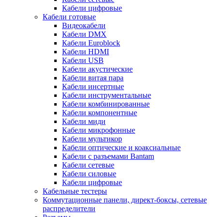
Кабели цифровые
Кабели готовые
Видеокабели
Кабели DMX
Кабели Euroblock
Кабели HDMI
Кабели USB
Кабели акустические
Кабели витая пара
Кабели инсертные
Кабели инструментальные
Кабели комбинированные
Кабели компонентные
Кабели миди
Кабели микрофонные
Кабели мультикор
Кабели оптические и коаксиальные
Кабели с разъемами Bantam
Кабели сетевые
Кабели силовые
Кабели цифровые
Кабельные тестеры
Коммутационные панели, директ-боксы, сетевые
распределители