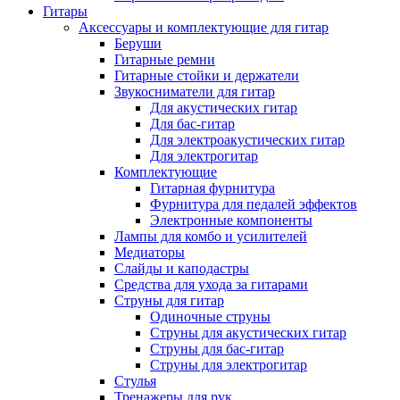
Гитары
Аксессуары и комплектующие для гитар
Беруши
Гитарные ремни
Гитарные стойки и держатели
Звукосниматели для гитар
Для акустических гитар
Для бас-гитар
Для электроакустических гитар
Для электрогитар
Комплектующие
Гитарная фурнитура
Фурнитура для педалей эффектов
Электронные компоненты
Лампы для комбо и усилителей
Медиаторы
Слайды и каподастры
Средства для ухода за гитарами
Струны для гитар
Одиночные струны
Струны для акустических гитар
Струны для бас-гитар
Струны для электрогитар
Стулья
Тренажеры для рук