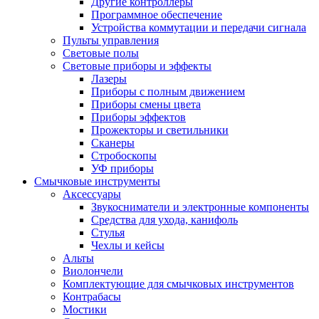
Другие контроллеры
Программное обеспечение
Устройства коммутации и передачи сигнала
Пульты управления
Световые полы
Световые приборы и эффекты
Лазеры
Приборы с полным движением
Приборы смены цвета
Приборы эффектов
Прожекторы и светильники
Сканеры
Стробоскопы
УФ приборы
Смычковые инструменты
Аксессуары
Звукосниматели и электронные компоненты
Средства для ухода, канифоль
Стулья
Чехлы и кейсы
Альты
Виолончели
Комплектующие для смычковых инструментов
Контрабасы
Мостики