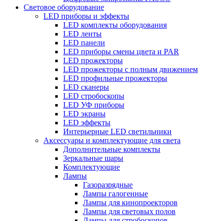
Световое оборудование
LED приборы и эффекты
LED комплекты оборудования
LED ленты
LED панели
LED приборы смены цвета и PAR
LED прожекторы
LED прожекторы с полным движением
LED профильные прожекторы
LED сканеры
LED стробоскопы
LED УФ приборы
LED экраны
LED эффекты
Интерьерные LED светильники
Аксессуары и комплектующие для света
Дополнительные комплекты
Зеркальные шары
Комплектующие
Лампы
Газоразрядные
Лампы галогенные
Лампы для кинопроекторов
Лампы для световых полов
Лампы для стробоскопов