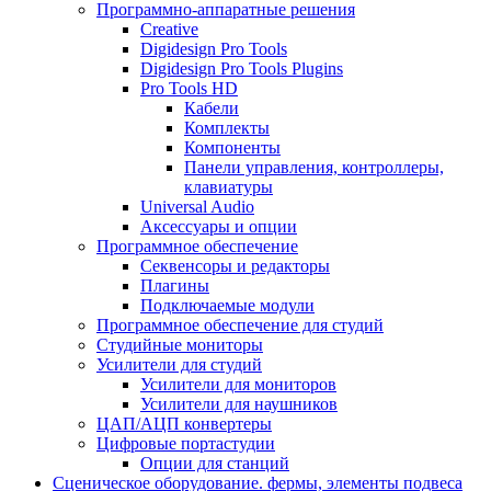
Программно-аппаратные решения
Creative
Digidesign Pro Tools
Digidesign Pro Tools Plugins
Pro Tools HD
Кабели
Комплекты
Компоненты
Панели управления, контроллеры,
клавиатуры
Universal Audio
Аксессуары и опции
Программное обеспечение
Cеквенсоры и редакторы
Плагины
Подключаемые модули
Программное обеспечение для студий
Студийные мониторы
Усилители для студий
Усилители для мониторов
Усилители для наушников
ЦАП/АЦП конвертеры
Цифровые портастудии
Опции для станций
Сценическое оборудование. фермы, элементы подвеса