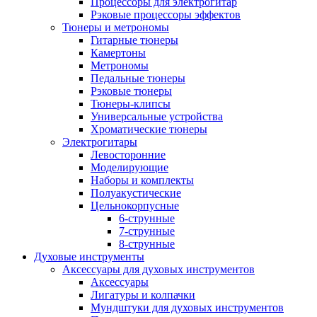
Процессоры для электрогитар
Рэковые процессоры эффектов
Тюнеры и метрономы
Гитарные тюнеры
Камертоны
Метрономы
Педальные тюнеры
Рэковые тюнеры
Тюнеры-клипсы
Универсальные устройства
Хроматические тюнеры
Электрогитары
Левосторонние
Моделирующие
Наборы и комплекты
Полуакустические
Цельнокорпусные
6-струнные
7-струнные
8-струнные
Духовые инструменты
Аксессуары для духовых инструментов
Аксессуары
Лигатуры и колпачки
Мундштуки для духовых инструментов