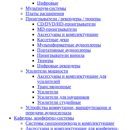
Цифровые
Мультирум-системы
Платы расширения
Проигрыватели / рекордеры / тюнеры
CD/DVD/HD-проигрыватели
MD-проигрыватели
Аксессуары и комплектующие
Кассетные деки
Мультиформатные аудиоплееры
Портативные аудиоплееры
Проигрыватели винила
Тюнеры
Цифровые рекордеры
Усилители мощности
Аксессуары и комплектующие для
усилителей
Трансляционные
Усилители
Усилители для наушников
Усилители студийные
Устройства коммутации, маршрутизации и
передачи аудиосигнала
Кафедры, конференц-системы
Cистемы синхроперевода и комплектующие
Аксессуары и комплектующие для конференц-