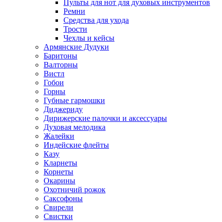
Пульты для нот для духовых инструментов
Ремни
Средства для ухода
Трости
Чехлы и кейсы
Армянские Дудуки
Баритоны
Валторны
Вистл
Гобои
Горны
Губные гармошки
Диджериду
Дирижерские палочки и аксессуары
Духовая мелодика
Жалейки
Индейские флейты
Казу
Кларнеты
Корнеты
Окарины
Охотничий рожок
Саксофоны
Свирели
Свистки