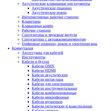
Акустические клавишные инструменты
Акустические пианино
Акустические рояли
Интерактивные рабочие станции
Клавитары
Клавишные комбо
Рабочие станции
Синтезаторы и звуковые модули
Синтезаторы с автоаккомпанементом
Цифровые пианино, рояли и электроорганы
Коммутация
Аксессуары для кабелей
Инструменты
Кабели в бухтах
Кабели DMX
Кабели HDMI
Кабели акустические
Кабели витая пара
Кабели для электроники
Кабели инструментальные
Кабели комбинированные
Кабели микрофонные
Кабели мультикор
Кабели оптические и коаксиальные
Кабели сетевые