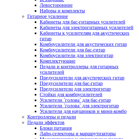
Левосторонние
Наборы и комплекты
Гитарное усиление
Кабинеты для бас-гитарных усилителей
Кабинеты для электрогитарных усилителей
Кабинеты к усилителям для акустических
гитар
Комбоусилители для акустических гитар
Комбоусилители для бас-гитар
Комбоусилители для электрогитар
Комплектующие
Педали и контроллеры для гитарных
усилителей
Предусилители для акустических гитар
Предусилители для бас-гитар
Предусилители для электрогитар
Стойки для комбоусилителей
Усилители `голова` для бас-гитар
Усилители `голова` для электрогитар
Усилители для наушников и мини-комбо
Контроллеры и педали
Педали эффектов
Блоки питания
Лайн-селекторы и маршрутизаторы