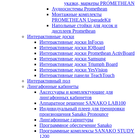
указки, маркеры PROMETHEAN
Аудиосистемы Promethean
Монтажные комплекты
PROMETHEAN UpgradeKit
Напольные стойки для досок и
дисплеев Promethean
Интерактивные доски
Интерактивные доски InFocus
Интерактивные доски IQBoard
Интерактивные доски Promethean ActivBoard
Интерактивные доски Samsung
Интерактивные доски Triumph Board
Интерактивные доски YesVision
Интерактивные панели TeachTouch
Интерактивный пол
Лингафонные кабинеты
Аксессуары и комплектующие для
лингафонных кабинетов
Аппаратное решение SANAKO LAB100
Индивидуальный плеер для тренировки
произношения Sanako Pronounce
Лингафонные гарнитуры
Программное обеспечение Sanako
Программные комплексы SANAKO STUDY
1200