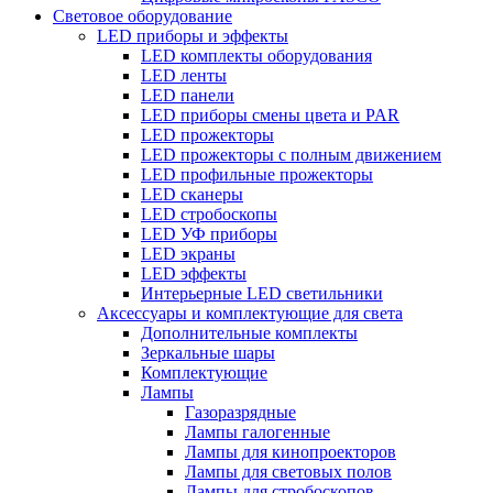
Световое оборудование
LED приборы и эффекты
LED комплекты оборудования
LED ленты
LED панели
LED приборы смены цвета и PAR
LED прожекторы
LED прожекторы с полным движением
LED профильные прожекторы
LED сканеры
LED стробоскопы
LED УФ приборы
LED экраны
LED эффекты
Интерьерные LED светильники
Аксессуары и комплектующие для света
Дополнительные комплекты
Зеркальные шары
Комплектующие
Лампы
Газоразрядные
Лампы галогенные
Лампы для кинопроекторов
Лампы для световых полов
Лампы для стробоскопов