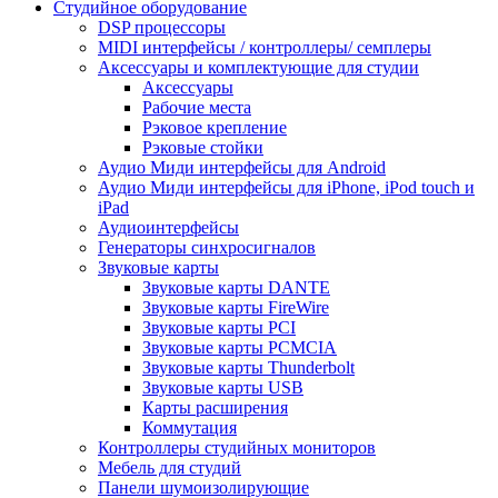
Студийное оборудование
DSP процессоры
MIDI интерфейсы / контроллеры/ семплеры
Аксессуары и комплектующие для студии
Аксессуары
Рабочие места
Рэковое крепление
Рэковые стойки
Аудио Миди интерфейсы для Android
Аудио Миди интерфейсы для iPhone, iPod touch и
iPad
Аудиоинтерфейсы
Генераторы синхросигналов
Звуковые карты
Звуковые карты DANTE
Звуковые карты FireWire
Звуковые карты PCI
Звуковые карты PCMCIA
Звуковые карты Thunderbolt
Звуковые карты USB
Карты расширения
Коммутация
Контроллеры студийных мониторов
Мебель для студий
Панели шумоизолирующие