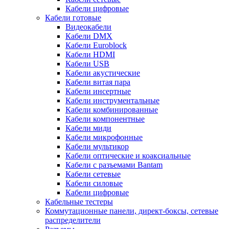
Кабели цифровые
Кабели готовые
Видеокабели
Кабели DMX
Кабели Euroblock
Кабели HDMI
Кабели USB
Кабели акустические
Кабели витая пара
Кабели инсертные
Кабели инструментальные
Кабели комбинированные
Кабели компонентные
Кабели миди
Кабели микрофонные
Кабели мультикор
Кабели оптические и коаксиальные
Кабели с разъемами Bantam
Кабели сетевые
Кабели силовые
Кабели цифровые
Кабельные тестеры
Коммутационные панели, директ-боксы, сетевые
распределители