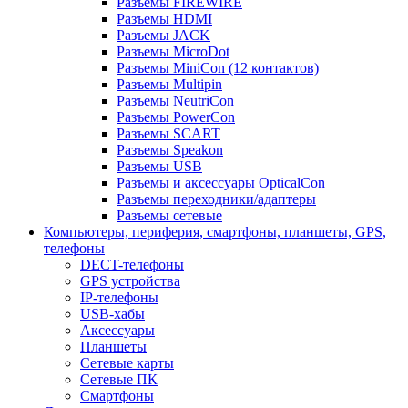
Разъемы FIREWIRE
Разъемы HDMI
Разъемы JACK
Разъемы MicroDot
Разъемы MiniCon (12 контактов)
Разъемы Multipin
Разъемы NeutriCon
Разъемы PowerCon
Разъемы SCART
Разъемы Speakon
Разъемы USB
Разъемы и аксессуары OpticalCon
Разъемы переходники/адаптеры
Разъемы сетевые
Компьютеры, периферия, смартфоны, планшеты, GPS,
телефоны
DECT-телефоны
GPS устройства
IP-телефоны
USB-хабы
Аксессуары
Планшеты
Сетевые карты
Сетевые ПК
Смартфоны