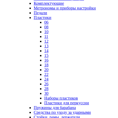
Комплектующие
Метрономы и приборы настройки
Педали
Пластики
06
08
10
11
12
13
14
15
16
18
20
22
24
26
28
30
Наборы пластиков
Пластики для перкуссии
Пружины для барабана
Средства по уходу за ударными
Стойки, рамы, держатели