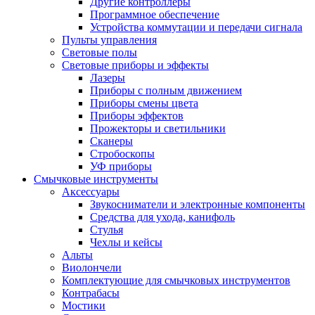
Другие контроллеры
Программное обеспечение
Устройства коммутации и передачи сигнала
Пульты управления
Световые полы
Световые приборы и эффекты
Лазеры
Приборы с полным движением
Приборы смены цвета
Приборы эффектов
Прожекторы и светильники
Сканеры
Стробоскопы
УФ приборы
Смычковые инструменты
Аксессуары
Звукосниматели и электронные компоненты
Средства для ухода, канифоль
Стулья
Чехлы и кейсы
Альты
Виолончели
Комплектующие для смычковых инструментов
Контрабасы
Мостики