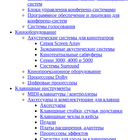
систем
Блоки управления конференц-системами
Программное обеспечение и лицензии для
конференц-систем
Системы голосования
Кинооборудование
Акустические системы для кинотеатров
Cерия Screen Array
Заэкранные акустические системы
Кинотеатральные сабвуферы
Серии 3000, 4000 и 5000
Системы Surround
Кинопроекционное оборудование
Процессоры Dolby
Цифровые процессоры
Клавишные инструменты
MIDI-клавиатуры / контроллеры
Аксессуары и комплектующие для клавиш
Аксессуары
Клавишные стойки, стулья, подставки
Клавишные чехлы и кейсы
Педали
Платы расширения, адаптеры
Процессоры эффектов
Средства для ухода за клавишными