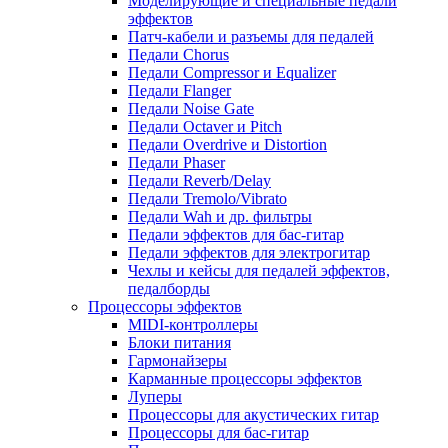
Моделирующие и специальные педали
эффектов
Патч-кабели и разъемы для педалей
Педали Chorus
Педали Compressor и Equalizer
Педали Flanger
Педали Noise Gate
Педали Octaver и Pitch
Педали Overdrive и Distortion
Педали Phaser
Педали Reverb/Delay
Педали Tremolo/Vibrato
Педали Wah и др. фильтры
Педали эффектов для бас-гитар
Педали эффектов для электрогитар
Чехлы и кейсы для педалей эффектов,
педалборды
Процессоры эффектов
MIDI-контроллеры
Блоки питания
Гармонайзеры
Карманные процессоры эффектов
Луперы
Процессоры для акустических гитар
Процессоры для бас-гитар