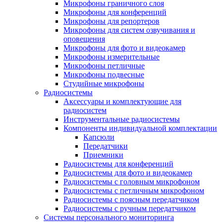
Микрофоны граничного слоя
Микрофоны для конференций
Микрофоны для репортеров
Микрофоны для систем озвучивания и
оповещения
Микрофоны для фото и видеокамер
Микрофоны измерительные
Микрофоны петличные
Микрофоны подвесные
Студийные микрофоны
Радиосистемы
Аксессуары и комплектующие для
радиосистем
Инструментальные радиосистемы
Компоненты индивидуальной комплектации
Капсюли
Передатчики
Приемники
Радиосистемы для конференций
Радиосистемы для фото и видеокамер
Радиосистемы с головным микрофоном
Радиосистемы с петличным микрофоном
Радиосистемы с поясным передатчиком
Радиосистемы с ручным передатчиком
Системы персонального мониторинга