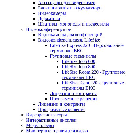
Аксессуары для видеокамер
Блоки питания и аккумуляторы
Видеокамеры
Держатели
Штативы, моноподы и пьедесталы
Видеоконференцсвязь
Видеокамеры для конференций
Видеоконференцсвязь LifeSize
LifeSize Express 220 - Персональные
терминалы ВКС
Групповые терминалы
LifeSize Icon 600
LifeSize Icon 800
LifeSize Room 220 - Групповые
терминалы ВКС
LifeSize Team 220 - Групповые
терминалы ВКС
Лицензии и контракты
Программные решения
Лицензии и контракты
Программные решения
Видеорегистраторы
Интерактивные дисплеи
Медиаплееры
Микшерные пульты для видео