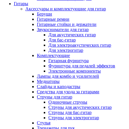
Гитары
Аксессуары и комплектующие для гитар
Беруши
Гитарные ремни
Гитарные стойки и держатели
Звукосниматели для гитар
Для акустических гитар
Для бас-гитар
Для электроакустических гитар
Для электрогитар
Комплектующие
Гитарная фурнитура
Фурнитура для педалей эффектов
Электронные компоненты
Лампы для комбо и усилителей
Медиаторы
Слайды и каподастры
Средства для ухода за гитарами
Струны для гитар
Одиночные струны
Струны для акустических гитар
Струны для бас-гитар
Струны для электрогитар
Стулья
Тренажеры для рук