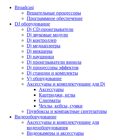
Broadcast
Вещательные процессоры
Программное обеспечение
DJ оборудование
Dj CD-проигрыватели
Dj звуковые модули
Dj контроллер
Dj медиаплееры
Dj микшеры
Dj наушники
Dj проигрыватели винила
Dj процессоры эффектов
Dj станции и комплекты
Vj оборудование
Аксессуары и комплектующие для Dj
Аксессуары
Картриджи, иглы
Слипматы
Чехлы, кейсы, сумки
Грувбоксы и компактные синтезаторы
Видеооборудование
Аксессуары и комплектующие для
видеооборудования
Видеокамеры и аксессуары