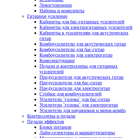
Левосторонние
Наборы и комплекты
Гитарное усиление
Кабинеты для бас-гитарных усилителей
Кабинеты для электрогитарных усилителей
Кабинеты к усилителям для акустических
гитар
Комбоусилители для акустических гитар
Комбоусилители для бас-гитар
Комбоусилители для электрогитар
Комплектующие
Педали и контроллеры для гитарных
усилителей
Предусилители для акустических гитар
Предусилители для бас-гитар
Предусилители для электрогитар
Стойки для комбоусилителей
Усилители `голова` для бас-гитар
Усилители `голова` для электрогитар
Усилители для наушников и мини-комбо
Контроллеры и педали
Педали эффектов
Блоки питания
Лайн-селекторы и маршрутизаторы