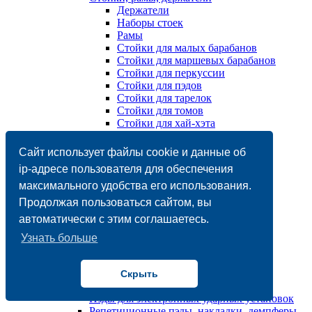
Держатели
Наборы стоек
Рамы
Стойки для малых барабанов
Стойки для маршевых барабанов
Стойки для перкуссии
Стойки для пэдов
Стойки для тарелок
Стойки для томов
Стойки для хай-хэта
Стулья
Чехлы, кейсы, сумки
Сайт использует файлы cookie и данные об
Барабанные установки/ударные установки
ip-адресе пользователя для обеспечения
Акустические
максимального удобства его использования.
Электронные
Барабаны
Продолжая пользоваться сайтом, вы
Mалый барабан / Snare
автоматически с этим соглашаетесь.
Деревянные
Именные
Узнать больше
Металлические
Бас-барабан / Bass
Маршевый барабан
Скрыть
Напольный том / Tom floor
Пэды для электронных ударных установок
Репетиционные пэды, накладки, демпферы,