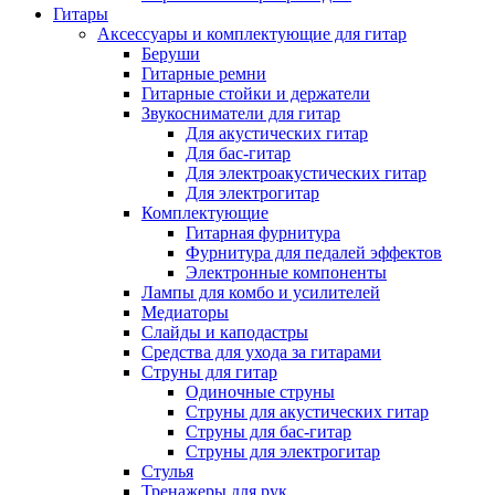
Гитары
Аксессуары и комплектующие для гитар
Беруши
Гитарные ремни
Гитарные стойки и держатели
Звукосниматели для гитар
Для акустических гитар
Для бас-гитар
Для электроакустических гитар
Для электрогитар
Комплектующие
Гитарная фурнитура
Фурнитура для педалей эффектов
Электронные компоненты
Лампы для комбо и усилителей
Медиаторы
Слайды и каподастры
Средства для ухода за гитарами
Струны для гитар
Одиночные струны
Струны для акустических гитар
Струны для бас-гитар
Струны для электрогитар
Стулья
Тренажеры для рук