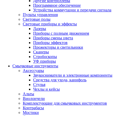
Другие контроллеры
Программное обеспечение
Устройства коммутации и передачи сигнала
Пульты управления
Световые полы
Световые приборы и эффекты
Лазеры
Приборы с полным движением
Приборы смены цвета
Приборы эффектов
Прожекторы и светильники
Сканеры
Стробоскопы
УФ приборы
Смычковые инструменты
Аксессуары
Звукосниматели и электронные компоненты
Средства для ухода, канифоль
Стулья
Чехлы и кейсы
Альты
Виолончели
Комплектующие для смычковых инструментов
Контрабасы
Мостики