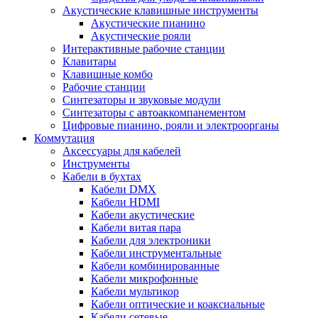
Акустические клавишные инструменты
Акустические пианино
Акустические рояли
Интерактивные рабочие станции
Клавитары
Клавишные комбо
Рабочие станции
Синтезаторы и звуковые модули
Синтезаторы с автоаккомпанементом
Цифровые пианино, рояли и электроорганы
Коммутация
Аксессуары для кабелей
Инструменты
Кабели в бухтах
Кабели DMX
Кабели HDMI
Кабели акустические
Кабели витая пара
Кабели для электроники
Кабели инструментальные
Кабели комбинированные
Кабели микрофонные
Кабели мультикор
Кабели оптические и коаксиальные
Кабели сетевые