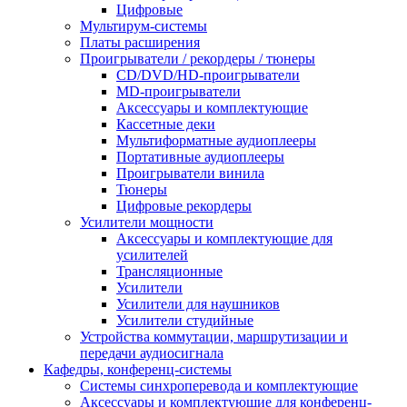
Цифровые
Мультирум-системы
Платы расширения
Проигрыватели / рекордеры / тюнеры
CD/DVD/HD-проигрыватели
MD-проигрыватели
Аксессуары и комплектующие
Кассетные деки
Мультиформатные аудиоплееры
Портативные аудиоплееры
Проигрыватели винила
Тюнеры
Цифровые рекордеры
Усилители мощности
Аксессуары и комплектующие для
усилителей
Трансляционные
Усилители
Усилители для наушников
Усилители студийные
Устройства коммутации, маршрутизации и
передачи аудиосигнала
Кафедры, конференц-системы
Cистемы синхроперевода и комплектующие
Аксессуары и комплектующие для конференц-