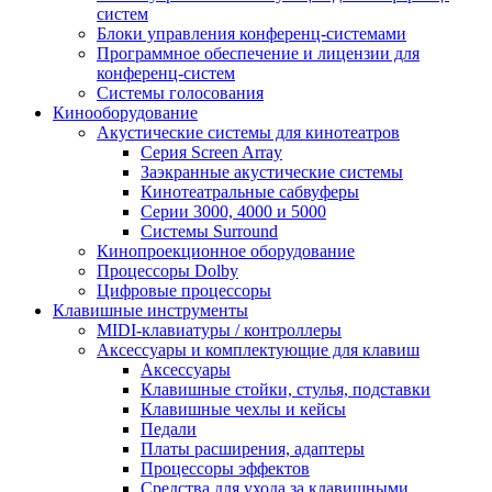
систем
Блоки управления конференц-системами
Программное обеспечение и лицензии для
конференц-систем
Системы голосования
Кинооборудование
Акустические системы для кинотеатров
Cерия Screen Array
Заэкранные акустические системы
Кинотеатральные сабвуферы
Серии 3000, 4000 и 5000
Системы Surround
Кинопроекционное оборудование
Процессоры Dolby
Цифровые процессоры
Клавишные инструменты
MIDI-клавиатуры / контроллеры
Аксессуары и комплектующие для клавиш
Аксессуары
Клавишные стойки, стулья, подставки
Клавишные чехлы и кейсы
Педали
Платы расширения, адаптеры
Процессоры эффектов
Средства для ухода за клавишными