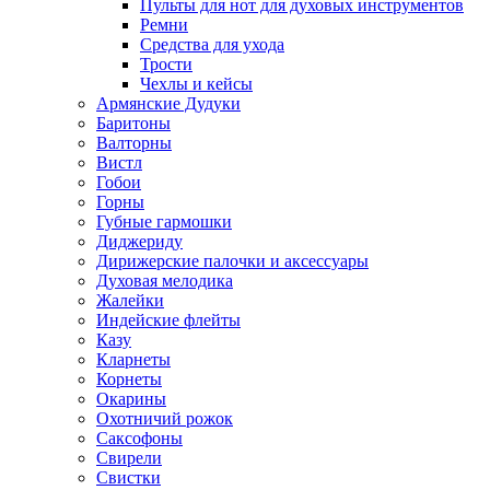
Пульты для нот для духовых инструментов
Ремни
Средства для ухода
Трости
Чехлы и кейсы
Армянские Дудуки
Баритоны
Валторны
Вистл
Гобои
Горны
Губные гармошки
Диджериду
Дирижерские палочки и аксессуары
Духовая мелодика
Жалейки
Индейские флейты
Казу
Кларнеты
Корнеты
Окарины
Охотничий рожок
Саксофоны
Свирели
Свистки