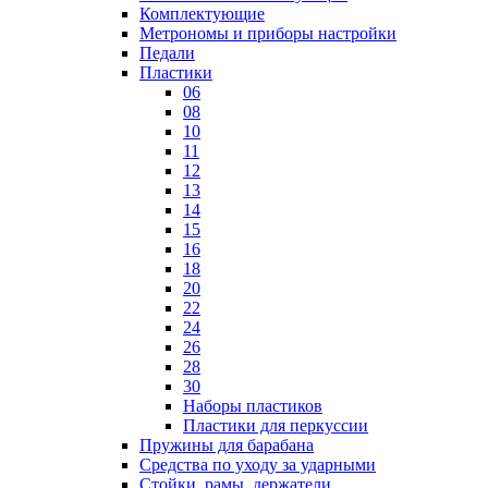
Комплектующие
Метрономы и приборы настройки
Педали
Пластики
06
08
10
11
12
13
14
15
16
18
20
22
24
26
28
30
Наборы пластиков
Пластики для перкуссии
Пружины для барабана
Средства по уходу за ударными
Стойки, рамы, держатели