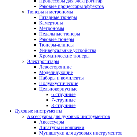
Процессоры для электрогитар
Рэковые процессоры эффектов
Тюнеры и метрономы
Гитарные тюнеры
Камертоны
Метрономы
Педальные тюнеры
Рэковые тюнеры
Тюнеры-клипсы
Универсальные устройства
Хроматические тюнеры
Электрогитары
Левосторонние
Моделирующие
Наборы и комплекты
Полуакустические
Цельнокорпусные
6-струнные
7-струнные
8-струнные
Духовые инструменты
Аксессуары для духовых инструментов
Аксессуары
Лигатуры и колпачки
Мундштуки для духовых инструментов