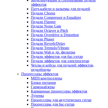
Моделирующие и специальные педали
эффектов
Патч-кабели и разъемы для педалей
Педали Chorus
Педали Compressor и Equalizer
Педали Flanger
Педали Noise Gate
Педали Octaver и Pitch
Педали Overdrive и Distortion
Педали Phaser
Педали Reverb/Delay
Педали Tremolo/Vibrato
Педали Wah и др. фильтры
Педали эффектов для бас-гитар
Педали эффектов для электрогитар
Чехлы и кейсы для педалей эффектов,
педалборды
Процессоры эффектов
MIDI-контроллеры
Блоки питания
Гармонайзеры
Карманные процессоры эффектов
Луперы
Процессоры для акустических гитар
Процессоры для бас-гитар