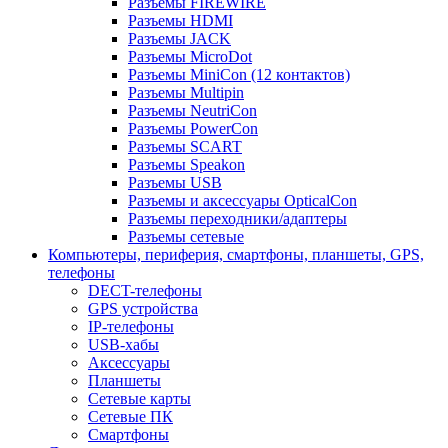
Разъемы FIREWIRE
Разъемы HDMI
Разъемы JACK
Разъемы MicroDot
Разъемы MiniCon (12 контактов)
Разъемы Multipin
Разъемы NeutriCon
Разъемы PowerCon
Разъемы SCART
Разъемы Speakon
Разъемы USB
Разъемы и аксессуары OpticalCon
Разъемы переходники/адаптеры
Разъемы сетевые
Компьютеры, периферия, смартфоны, планшеты, GPS,
телефоны
DECT-телефоны
GPS устройства
IP-телефоны
USB-хабы
Аксессуары
Планшеты
Сетевые карты
Сетевые ПК
Смартфоны