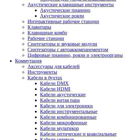
Акустические клавишные инструменты
Акустические пианино
Акустические рояли
Интерактивные рабочие станции
Клавитары
Клавишные комбо
Рабочие станции
Синтезаторы и звуковые модули
Синтезаторы с автоаккомпанементом
Цифровые пианино, рояли и электроорганы
Коммутация
Аксессуары для кабелей
Инструменты
Кабели в бухтах
Кабели DMX
Кабели HDMI
Кабели акустические
Кабели витая пара
Кабели для электроники
Кабели инструментальные
Кабели комбинированные
Кабели микрофонные
Кабели мультикор
Кабели оптические и коаксиальные
Кабели сетевые