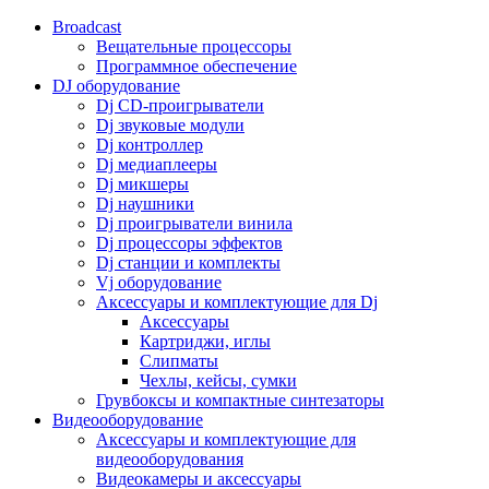
Broadcast
Вещательные процессоры
Программное обеспечение
DJ оборудование
Dj CD-проигрыватели
Dj звуковые модули
Dj контроллер
Dj медиаплееры
Dj микшеры
Dj наушники
Dj проигрыватели винила
Dj процессоры эффектов
Dj станции и комплекты
Vj оборудование
Аксессуары и комплектующие для Dj
Аксессуары
Картриджи, иглы
Слипматы
Чехлы, кейсы, сумки
Грувбоксы и компактные синтезаторы
Видеооборудование
Аксессуары и комплектующие для
видеооборудования
Видеокамеры и аксессуары