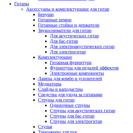
Гитары
Аксессуары и комплектующие для гитар
Беруши
Гитарные ремни
Гитарные стойки и держатели
Звукосниматели для гитар
Для акустических гитар
Для бас-гитар
Для электроакустических гитар
Для электрогитар
Комплектующие
Гитарная фурнитура
Фурнитура для педалей эффектов
Электронные компоненты
Лампы для комбо и усилителей
Медиаторы
Слайды и каподастры
Средства для ухода за гитарами
Струны для гитар
Одиночные струны
Струны для акустических гитар
Струны для бас-гитар
Струны для электрогитар
Стулья
Тренажеры для рук