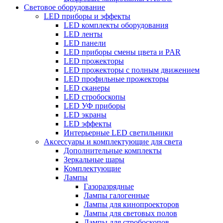
Световое оборудование
LED приборы и эффекты
LED комплекты оборудования
LED ленты
LED панели
LED приборы смены цвета и PAR
LED прожекторы
LED прожекторы с полным движением
LED профильные прожекторы
LED сканеры
LED стробоскопы
LED УФ приборы
LED экраны
LED эффекты
Интерьерные LED светильники
Аксессуары и комплектующие для света
Дополнительные комплекты
Зеркальные шары
Комплектующие
Лампы
Газоразрядные
Лампы галогенные
Лампы для кинопроекторов
Лампы для световых полов
Лампы для стробоскопов