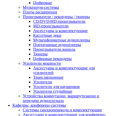
Цифровые
Мультирум-системы
Платы расширения
Проигрыватели / рекордеры / тюнеры
CD/DVD/HD-проигрыватели
MD-проигрыватели
Аксессуары и комплектующие
Кассетные деки
Мультиформатные аудиоплееры
Портативные аудиоплееры
Проигрыватели винила
Тюнеры
Цифровые рекордеры
Усилители мощности
Аксессуары и комплектующие для
усилителей
Трансляционные
Усилители
Усилители для наушников
Усилители студийные
Устройства коммутации, маршрутизации и
передачи аудиосигнала
Кафедры, конференц-системы
Cистемы синхроперевода и комплектующие
Аксессуары и комплектующие для конференц-