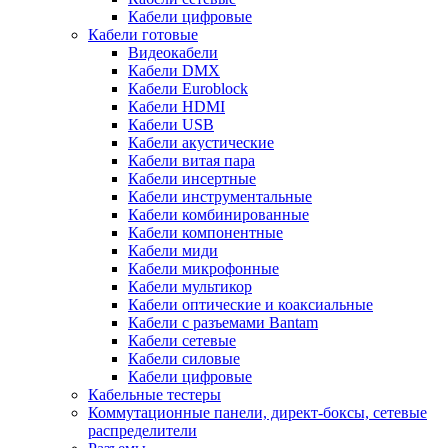
Кабели цифровые
Кабели готовые
Видеокабели
Кабели DMX
Кабели Euroblock
Кабели HDMI
Кабели USB
Кабели акустические
Кабели витая пара
Кабели инсертные
Кабели инструментальные
Кабели комбинированные
Кабели компонентные
Кабели миди
Кабели микрофонные
Кабели мультикор
Кабели оптические и коаксиальные
Кабели с разъемами Bantam
Кабели сетевые
Кабели силовые
Кабели цифровые
Кабельные тестеры
Коммутационные панели, директ-боксы, сетевые
распределители