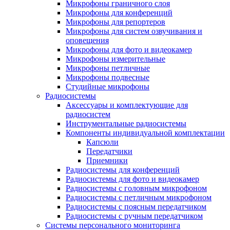
Микрофоны граничного слоя
Микрофоны для конференций
Микрофоны для репортеров
Микрофоны для систем озвучивания и
оповещения
Микрофоны для фото и видеокамер
Микрофоны измерительные
Микрофоны петличные
Микрофоны подвесные
Студийные микрофоны
Радиосистемы
Аксессуары и комплектующие для
радиосистем
Инструментальные радиосистемы
Компоненты индивидуальной комплектации
Капсюли
Передатчики
Приемники
Радиосистемы для конференций
Радиосистемы для фото и видеокамер
Радиосистемы с головным микрофоном
Радиосистемы с петличным микрофоном
Радиосистемы с поясным передатчиком
Радиосистемы с ручным передатчиком
Системы персонального мониторинга