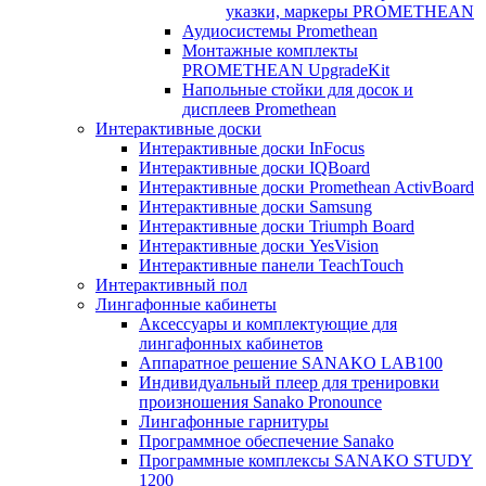
указки, маркеры PROMETHEAN
Аудиосистемы Promethean
Монтажные комплекты
PROMETHEAN UpgradeKit
Напольные стойки для досок и
дисплеев Promethean
Интерактивные доски
Интерактивные доски InFocus
Интерактивные доски IQBoard
Интерактивные доски Promethean ActivBoard
Интерактивные доски Samsung
Интерактивные доски Triumph Board
Интерактивные доски YesVision
Интерактивные панели TeachTouch
Интерактивный пол
Лингафонные кабинеты
Аксессуары и комплектующие для
лингафонных кабинетов
Аппаратное решение SANAKO LAB100
Индивидуальный плеер для тренировки
произношения Sanako Pronounce
Лингафонные гарнитуры
Программное обеспечение Sanako
Программные комплексы SANAKO STUDY
1200