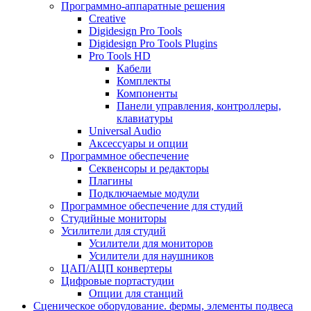
Программно-аппаратные решения
Creative
Digidesign Pro Tools
Digidesign Pro Tools Plugins
Pro Tools HD
Кабели
Комплекты
Компоненты
Панели управления, контроллеры,
клавиатуры
Universal Audio
Аксессуары и опции
Программное обеспечение
Cеквенсоры и редакторы
Плагины
Подключаемые модули
Программное обеспечение для студий
Студийные мониторы
Усилители для студий
Усилители для мониторов
Усилители для наушников
ЦАП/АЦП конвертеры
Цифровые портастудии
Опции для станций
Сценическое оборудование. фермы, элементы подвеса