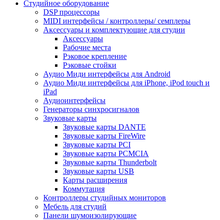
Студийное оборудование
DSP процессоры
MIDI интерфейсы / контроллеры/ семплеры
Аксессуары и комплектующие для студии
Аксессуары
Рабочие места
Рэковое крепление
Рэковые стойки
Аудио Миди интерфейсы для Android
Аудио Миди интерфейсы для iPhone, iPod touch и
iPad
Аудиоинтерфейсы
Генераторы синхросигналов
Звуковые карты
Звуковые карты DANTE
Звуковые карты FireWire
Звуковые карты PCI
Звуковые карты PCMCIA
Звуковые карты Thunderbolt
Звуковые карты USB
Карты расширения
Коммутация
Контроллеры студийных мониторов
Мебель для студий
Панели шумоизолирующие