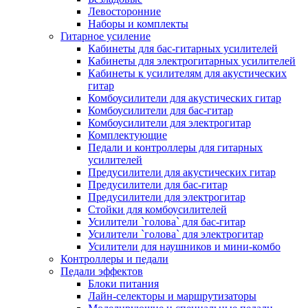
Левосторонние
Наборы и комплекты
Гитарное усиление
Кабинеты для бас-гитарных усилителей
Кабинеты для электрогитарных усилителей
Кабинеты к усилителям для акустических
гитар
Комбоусилители для акустических гитар
Комбоусилители для бас-гитар
Комбоусилители для электрогитар
Комплектующие
Педали и контроллеры для гитарных
усилителей
Предусилители для акустических гитар
Предусилители для бас-гитар
Предусилители для электрогитар
Стойки для комбоусилителей
Усилители `голова` для бас-гитар
Усилители `голова` для электрогитар
Усилители для наушников и мини-комбо
Контроллеры и педали
Педали эффектов
Блоки питания
Лайн-селекторы и маршрутизаторы