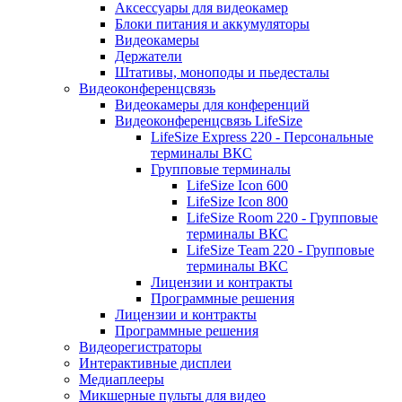
Аксессуары для видеокамер
Блоки питания и аккумуляторы
Видеокамеры
Держатели
Штативы, моноподы и пьедесталы
Видеоконференцсвязь
Видеокамеры для конференций
Видеоконференцсвязь LifeSize
LifeSize Express 220 - Персональные
терминалы ВКС
Групповые терминалы
LifeSize Icon 600
LifeSize Icon 800
LifeSize Room 220 - Групповые
терминалы ВКС
LifeSize Team 220 - Групповые
терминалы ВКС
Лицензии и контракты
Программные решения
Лицензии и контракты
Программные решения
Видеорегистраторы
Интерактивные дисплеи
Медиаплееры
Микшерные пульты для видео