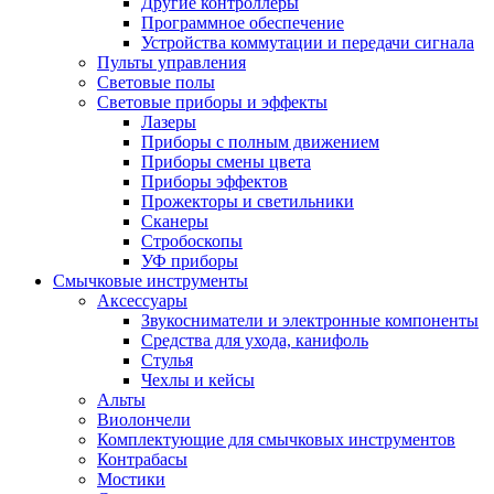
Другие контроллеры
Программное обеспечение
Устройства коммутации и передачи сигнала
Пульты управления
Световые полы
Световые приборы и эффекты
Лазеры
Приборы с полным движением
Приборы смены цвета
Приборы эффектов
Прожекторы и светильники
Сканеры
Стробоскопы
УФ приборы
Смычковые инструменты
Аксессуары
Звукосниматели и электронные компоненты
Средства для ухода, канифоль
Стулья
Чехлы и кейсы
Альты
Виолончели
Комплектующие для смычковых инструментов
Контрабасы
Мостики