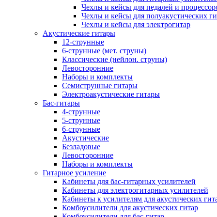
Чехлы и кейсы для педалей и процессор
Чехлы и кейсы для полуакустических ги
Чехлы и кейсы для электрогитар
Акустические гитары
12-струнные
6-струнные (мет. струны)
Классические (нейлон. струны)
Левосторонние
Наборы и комплекты
Семиструнные гитары
Электроакустические гитары
Бас-гитары
4-струнные
5-струнные
6-струнные
Акустические
Безладовые
Левосторонние
Наборы и комплекты
Гитарное усиление
Кабинеты для бас-гитарных усилителей
Кабинеты для электрогитарных усилителей
Кабинеты к усилителям для акустических гит
Комбоусилители для акустических гитар
Комбоусилители для бас-гитар