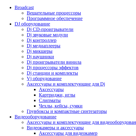
Broadcast
Вещательные процессоры
Программное обеспечение
DJ оборудование
Dj CD-проигрыватели
Dj звуковые модули
Dj контроллер
Dj медиаплееры
Dj микшеры
Dj наушники
Dj проигрыватели винила
Dj процессоры эффектов
Dj станции и комплекты
Vj оборудование
Аксессуары и комплектующие для Dj
Аксессуары
Картриджи, иглы
Слипматы
Чехлы, кейсы, сумки
Грувбоксы и компактные синтезаторы
Видеооборудование
Аксессуары и комплектующие для видеооборудова
Видеокамеры и аксессуары
Аксессуары для видеокамер