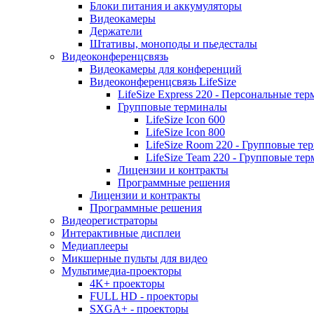
Блоки питания и аккумуляторы
Видеокамеры
Держатели
Штативы, моноподы и пьедесталы
Видеоконференцсвязь
Видеокамеры для конференций
Видеоконференцсвязь LifeSize
LifeSize Express 220 - Персональные т
Групповые терминалы
LifeSize Icon 600
LifeSize Icon 800
LifeSize Room 220 - Групповые т
LifeSize Team 220 - Групповые т
Лицензии и контракты
Программные решения
Лицензии и контракты
Программные решения
Видеорегистраторы
Интерактивные дисплеи
Медиаплееры
Микшерные пульты для видео
Мультимедиа-проекторы
4K+ проекторы
FULL HD - проекторы
SXGA+ - проекторы