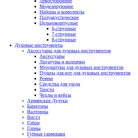
Левосторонние
Моделирующие
Наборы и комплекты
Полуакустические
Цельнокорпусные
6-струнные
7-струнные
8-струнные
Духовые инструменты
Аксессуары для духовых инструментов
Аксессуары
Лигатуры и колпачки
Мундштуки для духовых инструментов
Пульты для нот для духовых инструментов
Ремни
Средства для ухода
Трости
Чехлы и кейсы
Армянские Дудуки
Баритоны
Валторны
Вистл
Гобои
Горны
Губные гармошки