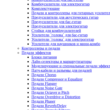
Комбоусилители для электрогитар
Комплектующие
Педали и контроллеры для гитарных усилите
Предусилители для акустических гитар
Предусилители для бас-гитар
Предусилители для электрогитар
Стойки для комбоусилителей
Усилители `голова` для бас-гитар
Усилители `голова` для электрогитар
Усилители для наушников и мини-комбо
Контроллеры и педали
Педали эффектов
Блоки питания
Лайн-селекторы и маршрутизаторы
Моделирующие и специальные педали эффек
Патч-кабели и разъемы для педалей
Педали Chorus
Педали Compressor и Equalizer
Педали Flanger
Педали Noise Gate
Педали Octaver и Pitch
Педали Overdrive и Distortion
Педали Phaser
Педали Reverb/Delay