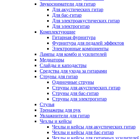
Звукосниматели для гитар
Для акустических гитар
Для бас-гитар
Для электроакустических гитар
Для электрогитар
Комплектующие
Гитарная фурнитура
Фурнитура для педалей эффектов
Электронные компоненты
Лампы для комбо и усилителей
Медиаторы
Слайды и каподастры
Средства для ухода за гитарами
Струны для гитар
Одиночные струны
Струны для акустических гитар
Струны для бас-гитар
Струны для электрогитар
Стулья
Тренажеры для рук
Увлажнители для гитар
Чехлы и кейсы
Чехлы и кейсы для акустических гитар
Чехлы и кейсы для бас-гитар
Чехлы и кейсы для гитарных усилителе