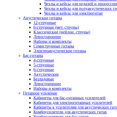
Чехлы и кейсы для педалей и процессор
Чехлы и кейсы для полуакустических ги
Чехлы и кейсы для электрогитар
Акустические гитары
12-струнные
6-струнные (мет. струны)
Классические (нейлон. струны)
Левосторонние
Наборы и комплекты
Семиструнные гитары
Электроакустические гитары
Бас-гитары
4-струнные
5-струнные
6-струнные
Акустические
Безладовые
Левосторонние
Наборы и комплекты
Гитарное усиление
Кабинеты для бас-гитарных усилителей
Кабинеты для электрогитарных усилителей
Кабинеты к усилителям для акустических гит
Комбоусилители для акустических гитар
Комбоусилители для бас-гитар