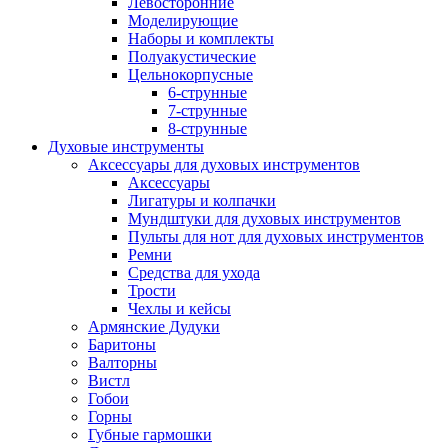
Левосторонние
Моделирующие
Наборы и комплекты
Полуакустические
Цельнокорпусные
6-струнные
7-струнные
8-струнные
Духовые инструменты
Аксессуары для духовых инструментов
Аксессуары
Лигатуры и колпачки
Мундштуки для духовых инструментов
Пульты для нот для духовых инструментов
Ремни
Средства для ухода
Трости
Чехлы и кейсы
Армянские Дудуки
Баритоны
Валторны
Вистл
Гобои
Горны
Губные гармошки