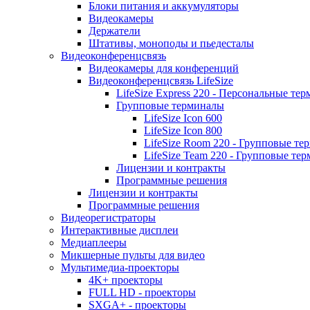
Блоки питания и аккумуляторы
Видеокамеры
Держатели
Штативы, моноподы и пьедесталы
Видеоконференцсвязь
Видеокамеры для конференций
Видеоконференцсвязь LifeSize
LifeSize Express 220 - Персональные т
Групповые терминалы
LifeSize Icon 600
LifeSize Icon 800
LifeSize Room 220 - Групповые т
LifeSize Team 220 - Групповые т
Лицензии и контракты
Программные решения
Лицензии и контракты
Программные решения
Видеорегистраторы
Интерактивные дисплеи
Медиаплееры
Микшерные пульты для видео
Мультимедиа-проекторы
4K+ проекторы
FULL HD - проекторы
SXGA+ - проекторы