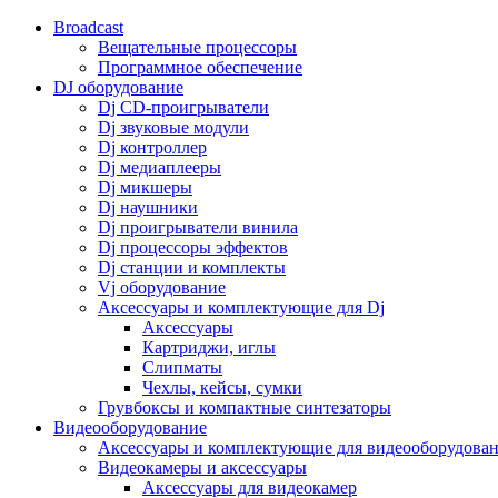
Broadcast
Вещательные процессоры
Программное обеспечение
DJ оборудование
Dj CD-проигрыватели
Dj звуковые модули
Dj контроллер
Dj медиаплееры
Dj микшеры
Dj наушники
Dj проигрыватели винила
Dj процессоры эффектов
Dj станции и комплекты
Vj оборудование
Аксессуары и комплектующие для Dj
Аксессуары
Картриджи, иглы
Слипматы
Чехлы, кейсы, сумки
Грувбоксы и компактные синтезаторы
Видеооборудование
Аксессуары и комплектующие для видеооборудова
Видеокамеры и аксессуары
Аксессуары для видеокамер