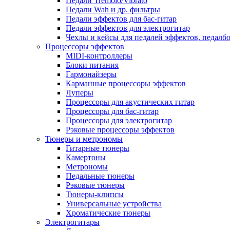
Педали Tremolo/Vibrato
Педали Wah и др. фильтры
Педали эффектов для бас-гитар
Педали эффектов для электрогитар
Чехлы и кейсы для педалей эффектов, педалб
Процессоры эффектов
MIDI-контроллеры
Блоки питания
Гармонайзеры
Карманные процессоры эффектов
Луперы
Процессоры для акустических гитар
Процессоры для бас-гитар
Процессоры для электрогитар
Рэковые процессоры эффектов
Тюнеры и метрономы
Гитарные тюнеры
Камертоны
Метрономы
Педальные тюнеры
Рэковые тюнеры
Тюнеры-клипсы
Универсальные устройства
Хроматические тюнеры
Электрогитары