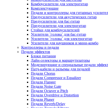
Комбоусилители для электрогитар
Комплектующие
Педали и контроллеры для гитарных усилите
Предусилители для акустических гитар
Предусилители для бас-гитар
Предусилители для электрогитар
Стойки для комбоусилителей
Усилители `голова` для бас-гитар
Усилители `голова` для электрогитар
Усилители для наушников и мини-комбо
Контроллеры и педали
Педали эффектов
Блоки питания
Лайн-селекторы и маршрутизаторы
Моделирующие и специальные педали эффек
Патч-кабели и разъемы для педалей
Педали Chorus
Педали Compressor и Equalizer
Педали Flanger
Педали Noise Gate
Педали Octaver и Pitch
Педали Overdrive и Distortion
Педали Phaser
Педали Reverb/Delay