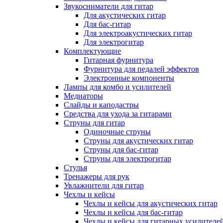
Звукосниматели для гитар
Для акустических гитар
Для бас-гитар
Для электроакустических гитар
Для электрогитар
Комплектующие
Гитарная фурнитура
Фурнитура для педалей эффектов
Электронные компоненты
Лампы для комбо и усилителей
Медиаторы
Слайды и каподастры
Средства для ухода за гитарами
Струны для гитар
Одиночные струны
Струны для акустических гитар
Струны для бас-гитар
Струны для электрогитар
Стулья
Тренажеры для рук
Увлажнители для гитар
Чехлы и кейсы
Чехлы и кейсы для акустических гитар
Чехлы и кейсы для бас-гитар
Чехлы и кейсы для гитарных усилителе