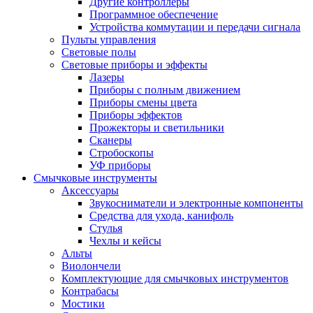
Другие контроллеры
Программное обеспечение
Устройства коммутации и передачи сигнала
Пульты управления
Световые полы
Световые приборы и эффекты
Лазеры
Приборы с полным движением
Приборы смены цвета
Приборы эффектов
Прожекторы и светильники
Сканеры
Стробоскопы
УФ приборы
Смычковые инструменты
Аксессуары
Звукосниматели и электронные компоненты
Средства для ухода, канифоль
Стулья
Чехлы и кейсы
Альты
Виолончели
Комплектующие для смычковых инструментов
Контрабасы
Мостики