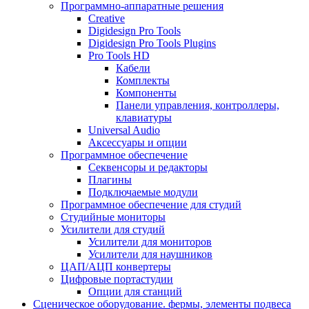
Программно-аппаратные решения
Creative
Digidesign Pro Tools
Digidesign Pro Tools Plugins
Pro Tools HD
Кабели
Комплекты
Компоненты
Панели управления, контроллеры,
клавиатуры
Universal Audio
Аксессуары и опции
Программное обеспечение
Cеквенсоры и редакторы
Плагины
Подключаемые модули
Программное обеспечение для студий
Студийные мониторы
Усилители для студий
Усилители для мониторов
Усилители для наушников
ЦАП/АЦП конвертеры
Цифровые портастудии
Опции для станций
Сценическое оборудование. фермы, элементы подвеса