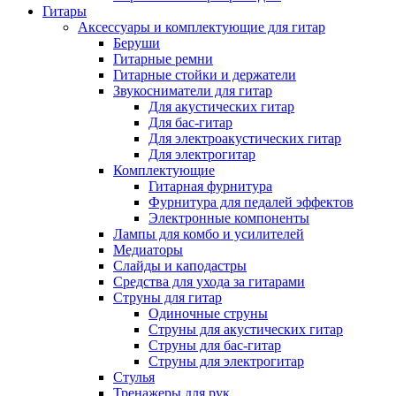
Гитары
Аксессуары и комплектующие для гитар
Беруши
Гитарные ремни
Гитарные стойки и держатели
Звукосниматели для гитар
Для акустических гитар
Для бас-гитар
Для электроакустических гитар
Для электрогитар
Комплектующие
Гитарная фурнитура
Фурнитура для педалей эффектов
Электронные компоненты
Лампы для комбо и усилителей
Медиаторы
Слайды и каподастры
Средства для ухода за гитарами
Струны для гитар
Одиночные струны
Струны для акустических гитар
Струны для бас-гитар
Струны для электрогитар
Стулья
Тренажеры для рук