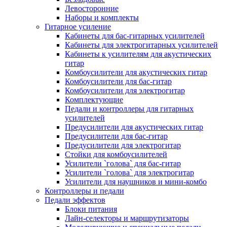
Левосторонние
Наборы и комплекты
Гитарное усиление
Кабинеты для бас-гитарных усилителей
Кабинеты для электрогитарных усилителей
Кабинеты к усилителям для акустических
гитар
Комбоусилители для акустических гитар
Комбоусилители для бас-гитар
Комбоусилители для электрогитар
Комплектующие
Педали и контроллеры для гитарных
усилителей
Предусилители для акустических гитар
Предусилители для бас-гитар
Предусилители для электрогитар
Стойки для комбоусилителей
Усилители `голова` для бас-гитар
Усилители `голова` для электрогитар
Усилители для наушников и мини-комбо
Контроллеры и педали
Педали эффектов
Блоки питания
Лайн-селекторы и маршрутизаторы