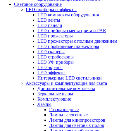
Световое оборудование
LED приборы и эффекты
LED комплекты оборудования
LED ленты
LED панели
LED приборы смены цвета и PAR
LED прожекторы
LED прожекторы с полным движением
LED профильные прожекторы
LED сканеры
LED стробоскопы
LED УФ приборы
LED экраны
LED эффекты
Интерьерные LED светильники
Аксессуары и комплектующие для света
Дополнительные комплекты
Зеркальные шары
Комплектующие
Лампы
Газоразрядные
Лампы галогенные
Лампы для кинопроекторов
Лампы для световых полов
Лампы для стробоскопов