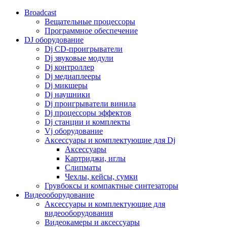
Broadcast
Вещательные процессоры
Программное обеспечение
DJ оборудование
Dj CD-проигрыватели
Dj звуковые модули
Dj контроллер
Dj медиаплееры
Dj микшеры
Dj наушники
Dj проигрыватели винила
Dj процессоры эффектов
Dj станции и комплекты
Vj оборудование
Аксессуары и комплектующие для Dj
Аксессуары
Картриджи, иглы
Слипматы
Чехлы, кейсы, сумки
Грувбоксы и компактные синтезаторы
Видеооборудование
Аксессуары и комплектующие для
видеооборудования
Видеокамеры и аксессуары