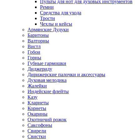
Пульты для нот для духовых инструментов
Ремни
Средства для ухода
Трости
Чехлы и кейсы
Армянские Дудуки
Баритоны
Валторны
Вистл
Гобои
Горны
Губные гармошки
Диджериду
Дирижерские палочки и аксессуары
Духовая мелодика
Жалейки
Индейские флейты
Казу
Кларнеты
Корнеты
Окарины
Охотничий рожок
Саксофоны
Свирели
Свистки