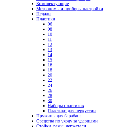
Комплектующие
Метрономы и приборы настройки
Педали
Пластики
06
08
10
11
12
13
14
15
16
18
20
22
24
26
28
30
Наборы пластиков
Пластики для перкуссии
Пружины для барабана
Средства по уходу за ударными
Стойки, рамы, держатели