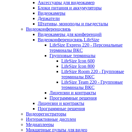
Аксессуары для видеокамер
Блоки питания и аккумуляторы
Видеокамеры
Держатели
Штативы, моноподы и пьедесталы
Видеоконференцсвязь
Видеокамеры для конференций
Видеоконференцсвязь LifeSize
LifeSize Express 220 - Персональные
терминалы ВКС
Групповые терминалы
LifeSize Icon 600
LifeSize Icon 800
LifeSize Room 220 - Групповые
терминалы ВКС
LifeSize Team 220 - Групповые
терминалы ВКС
Лицензии и контракты
Программные решения
Лицензии и контракты
Программные решения
Видеорегистраторы
Интерактивные дисплеи
Медиаплееры
Микшерные пульты для видео