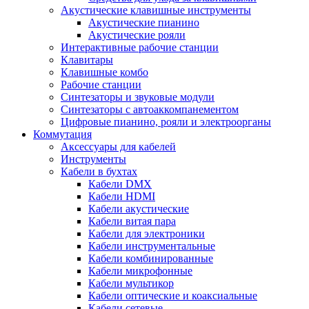
Акустические клавишные инструменты
Акустические пианино
Акустические рояли
Интерактивные рабочие станции
Клавитары
Клавишные комбо
Рабочие станции
Синтезаторы и звуковые модули
Синтезаторы с автоаккомпанементом
Цифровые пианино, рояли и электроорганы
Коммутация
Аксессуары для кабелей
Инструменты
Кабели в бухтах
Кабели DMX
Кабели HDMI
Кабели акустические
Кабели витая пара
Кабели для электроники
Кабели инструментальные
Кабели комбинированные
Кабели микрофонные
Кабели мультикор
Кабели оптические и коаксиальные
Кабели сетевые