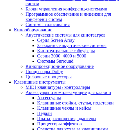
систем
Блоки управления конференц-системами
Программное обеспечение и лицензии для
конференц-систем
Системы голосования
Кинооборудование
Акустические системы для кинотеатров
Cерия Screen Array
Заэкранные акустические системы
Кинотеатральные сабвуферы
Серии 3000, 4000 и 5000
Системы Surround
Кинопроекционное оборудование
Процессоры Dolby
Цифровые процессоры
Клавишные инструменты
MIDI-клавиатуры / контроллеры
Аксессуары и комплектующие для клавиш
Аксессуары
Клавишные стойки, стулья, подставки
Клавишные чехлы и кейсы
Педали
Платы расширения, адаптеры
Процессоры эффектов
Средства для ухода за клавишными