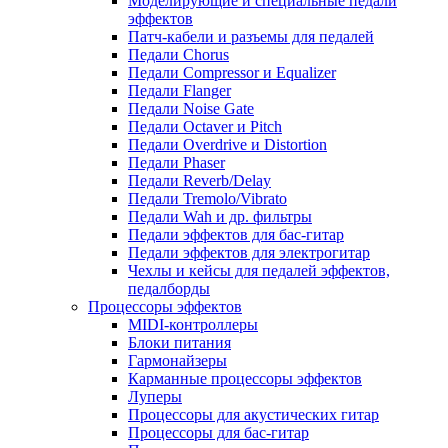
Моделирующие и специальные педали
эффектов
Патч-кабели и разъемы для педалей
Педали Chorus
Педали Compressor и Equalizer
Педали Flanger
Педали Noise Gate
Педали Octaver и Pitch
Педали Overdrive и Distortion
Педали Phaser
Педали Reverb/Delay
Педали Tremolo/Vibrato
Педали Wah и др. фильтры
Педали эффектов для бас-гитар
Педали эффектов для электрогитар
Чехлы и кейсы для педалей эффектов,
педалборды
Процессоры эффектов
MIDI-контроллеры
Блоки питания
Гармонайзеры
Карманные процессоры эффектов
Луперы
Процессоры для акустических гитар
Процессоры для бас-гитар