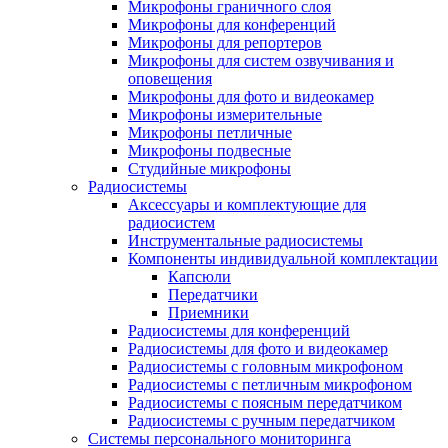
Микрофоны граничного слоя
Микрофоны для конференций
Микрофоны для репортеров
Микрофоны для систем озвучивания и
оповещения
Микрофоны для фото и видеокамер
Микрофоны измерительные
Микрофоны петличные
Микрофоны подвесные
Студийные микрофоны
Радиосистемы
Аксессуары и комплектующие для
радиосистем
Инструментальные радиосистемы
Компоненты индивидуальной комплектации
Капсюли
Передатчики
Приемники
Радиосистемы для конференций
Радиосистемы для фото и видеокамер
Радиосистемы с головным микрофоном
Радиосистемы с петличным микрофоном
Радиосистемы с поясным передатчиком
Радиосистемы с ручным передатчиком
Системы персонального мониторинга