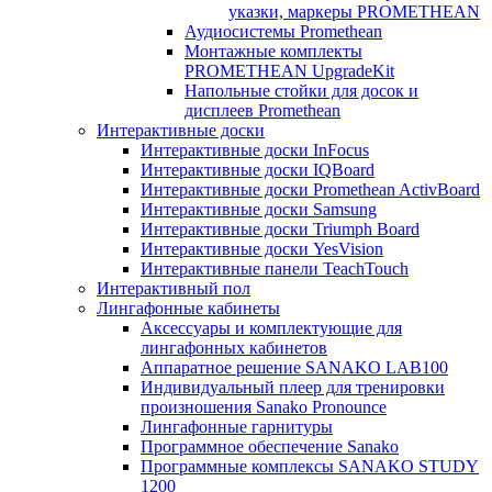
указки, маркеры PROMETHEAN
Аудиосистемы Promethean
Монтажные комплекты
PROMETHEAN UpgradeKit
Напольные стойки для досок и
дисплеев Promethean
Интерактивные доски
Интерактивные доски InFocus
Интерактивные доски IQBoard
Интерактивные доски Promethean ActivBoard
Интерактивные доски Samsung
Интерактивные доски Triumph Board
Интерактивные доски YesVision
Интерактивные панели TeachTouch
Интерактивный пол
Лингафонные кабинеты
Аксессуары и комплектующие для
лингафонных кабинетов
Аппаратное решение SANAKO LAB100
Индивидуальный плеер для тренировки
произношения Sanako Pronounce
Лингафонные гарнитуры
Программное обеспечение Sanako
Программные комплексы SANAKO STUDY
1200