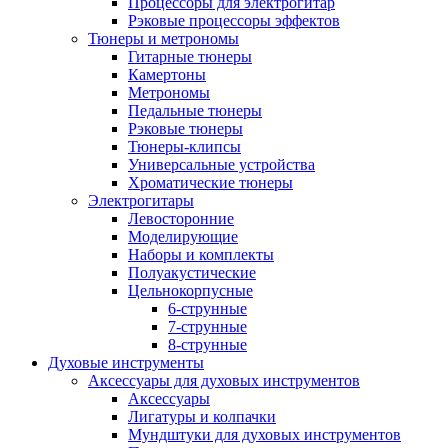
Процессоры для электрогитар
Рэковые процессоры эффектов
Тюнеры и метрономы
Гитарные тюнеры
Камертоны
Метрономы
Педальные тюнеры
Рэковые тюнеры
Тюнеры-клипсы
Универсальные устройства
Хроматические тюнеры
Электрогитары
Левосторонние
Моделирующие
Наборы и комплекты
Полуакустические
Цельнокорпусные
6-струнные
7-струнные
8-струнные
Духовые инструменты
Аксессуары для духовых инструментов
Аксессуары
Лигатуры и колпачки
Мундштуки для духовых инструментов