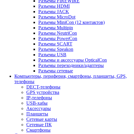
Разъемы FIREWIRE
Разъемы HDMI
Разъемы JACK
Разъемы MicroDot
Разъемы MiniCon (12 контактов)
Разъемы Multipin
Разъемы NeutriCon
Разъемы PowerCon
Разъемы SCART
Разъемы Speakon
Разъемы USB
Разъемы и аксессуары OpticalCon
Разъемы переходники/адаптеры
Разъемы сетевые
Компьютеры, периферия, смартфоны, планшеты, GPS,
телефоны
DECT-телефоны
GPS устройства
IP-телефоны
USB-хабы
Аксессуары
Планшеты
Сетевые карты
Сетевые ПК
Смартфоны