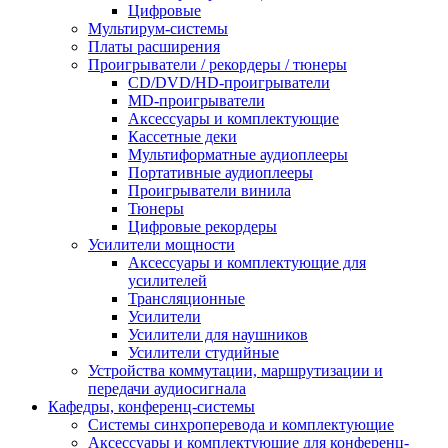
Цифровые
Мультирум-системы
Платы расширения
Проигрыватели / рекордеры / тюнеры
CD/DVD/HD-проигрыватели
MD-проигрыватели
Аксессуары и комплектующие
Кассетные деки
Мультиформатные аудиоплееры
Портативные аудиоплееры
Проигрыватели винила
Тюнеры
Цифровые рекордеры
Усилители мощности
Аксессуары и комплектующие для
усилителей
Трансляционные
Усилители
Усилители для наушников
Усилители студийные
Устройства коммутации, маршрутизации и
передачи аудиосигнала
Кафедры, конференц-системы
Cистемы синхроперевода и комплектующие
Аксессуары и комплектующие для конференц-