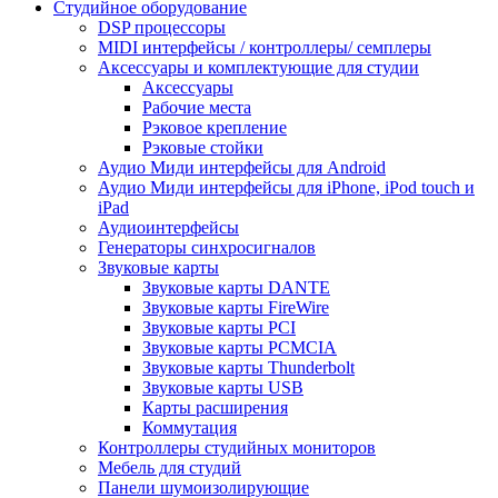
Студийное оборудование
DSP процессоры
MIDI интерфейсы / контроллеры/ семплеры
Аксессуары и комплектующие для студии
Аксессуары
Рабочие места
Рэковое крепление
Рэковые стойки
Аудио Миди интерфейсы для Android
Аудио Миди интерфейсы для iPhone, iPod touch и
iPad
Аудиоинтерфейсы
Генераторы синхросигналов
Звуковые карты
Звуковые карты DANTE
Звуковые карты FireWire
Звуковые карты PCI
Звуковые карты PCMCIA
Звуковые карты Thunderbolt
Звуковые карты USB
Карты расширения
Коммутация
Контроллеры студийных мониторов
Мебель для студий
Панели шумоизолирующие