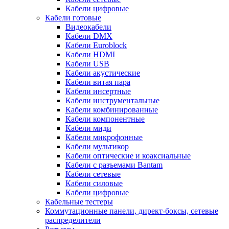
Кабели цифровые
Кабели готовые
Видеокабели
Кабели DMX
Кабели Euroblock
Кабели HDMI
Кабели USB
Кабели акустические
Кабели витая пара
Кабели инсертные
Кабели инструментальные
Кабели комбинированные
Кабели компонентные
Кабели миди
Кабели микрофонные
Кабели мультикор
Кабели оптические и коаксиальные
Кабели с разъемами Bantam
Кабели сетевые
Кабели силовые
Кабели цифровые
Кабельные тестеры
Коммутационные панели, директ-боксы, сетевые
распределители