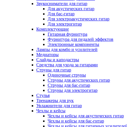
Звукосниматели для гитар
Для акустических гитар
Для бас-гитар
Для электроакустических гитар
Для электрогитар
Комплектующие
Гитарная фурнитура
Фурнитура для педалей эффектов
Электронные компоненты
Лампы для комбо и усилителей
Медиаторы
Слайды и каподастры
Средства для ухода за гитарами
Струны для гитар
Одиночные струны
Струны для акустических гитар
Струны для бас-гитар
Струны для электрогитар
Стулья
Тренажеры для рук
Увлажнители для гитар
Чехлы и кейсы
Чехлы и кейсы для акустических гитар
Чехлы и кейсы для бас-гитар
Чехлы и кейсы для гитарных усилителе