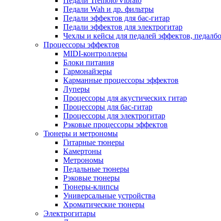
Педали Tremolo/Vibrato
Педали Wah и др. фильтры
Педали эффектов для бас-гитар
Педали эффектов для электрогитар
Чехлы и кейсы для педалей эффектов, педалб
Процессоры эффектов
MIDI-контроллеры
Блоки питания
Гармонайзеры
Карманные процессоры эффектов
Луперы
Процессоры для акустических гитар
Процессоры для бас-гитар
Процессоры для электрогитар
Рэковые процессоры эффектов
Тюнеры и метрономы
Гитарные тюнеры
Камертоны
Метрономы
Педальные тюнеры
Рэковые тюнеры
Тюнеры-клипсы
Универсальные устройства
Хроматические тюнеры
Электрогитары