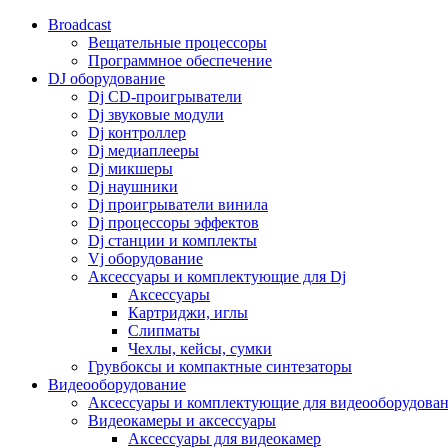
Broadcast
Вещательные процессоры
Программное обеспечение
DJ оборудование
Dj CD-проигрыватели
Dj звуковые модули
Dj контроллер
Dj медиаплееры
Dj микшеры
Dj наушники
Dj проигрыватели винила
Dj процессоры эффектов
Dj станции и комплекты
Vj оборудование
Аксессуары и комплектующие для Dj
Аксессуары
Картриджи, иглы
Слипматы
Чехлы, кейсы, сумки
Грувбоксы и компактные синтезаторы
Видеооборудование
Аксессуары и комплектующие для видеооборудова
Видеокамеры и аксессуары
Аксессуары для видеокамер