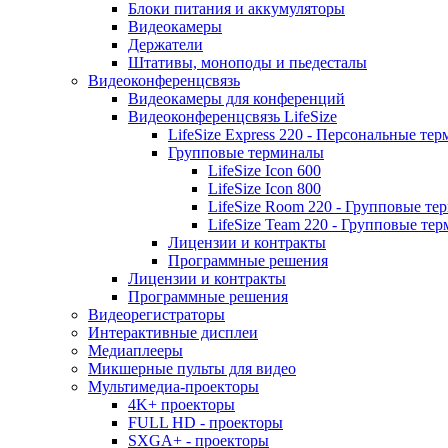
Блоки питания и аккумуляторы
Видеокамеры
Держатели
Штативы, моноподы и пьедесталы
Видеоконференцсвязь
Видеокамеры для конференций
Видеоконференцсвязь LifeSize
LifeSize Express 220 - Персональные т
Групповые терминалы
LifeSize Icon 600
LifeSize Icon 800
LifeSize Room 220 - Групповые т
LifeSize Team 220 - Групповые т
Лицензии и контракты
Программные решения
Лицензии и контракты
Программные решения
Видеорегистраторы
Интерактивные дисплеи
Медиаплееры
Микшерные пульты для видео
Мультимедиа-проекторы
4K+ проекторы
FULL HD - проекторы
SXGA+ - проекторы