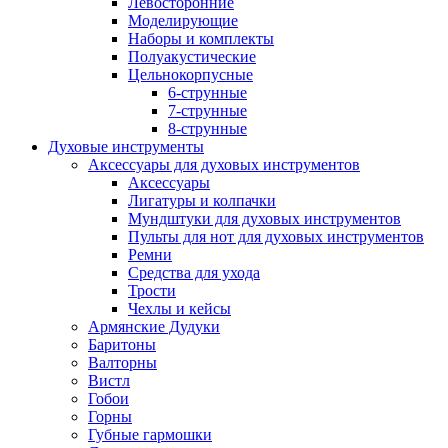
Левосторонние
Моделирующие
Наборы и комплекты
Полуакустические
Цельнокорпусные
6-струнные
7-струнные
8-струнные
Духовые инструменты
Аксессуары для духовых инструментов
Аксессуары
Лигатуры и колпачки
Мундштуки для духовых инструментов
Пульты для нот для духовых инструментов
Ремни
Средства для ухода
Трости
Чехлы и кейсы
Армянские Дудуки
Баритоны
Валторны
Вистл
Гобои
Горны
Губные гармошки