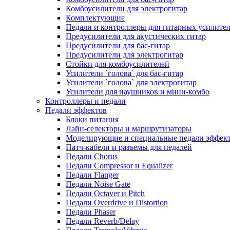
Комбоусилители для электрогитар
Комплектующие
Педали и контроллеры для гитарных усилите
Предусилители для акустических гитар
Предусилители для бас-гитар
Предусилители для электрогитар
Стойки для комбоусилителей
Усилители `голова` для бас-гитар
Усилители `голова` для электрогитар
Усилители для наушников и мини-комбо
Контроллеры и педали
Педали эффектов
Блоки питания
Лайн-селекторы и маршрутизаторы
Моделирующие и специальные педали эффек
Патч-кабели и разъемы для педалей
Педали Chorus
Педали Compressor и Equalizer
Педали Flanger
Педали Noise Gate
Педали Octaver и Pitch
Педали Overdrive и Distortion
Педали Phaser
Педали Reverb/Delay