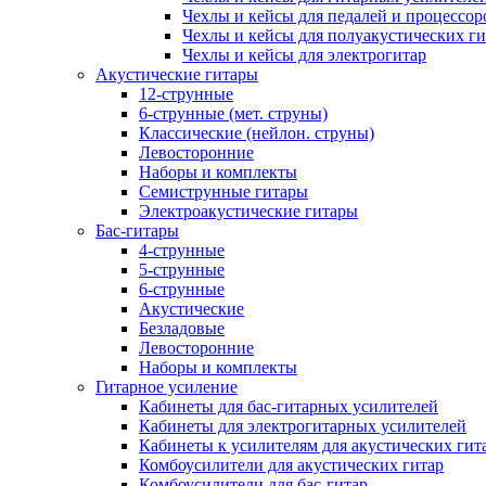
Чехлы и кейсы для педалей и процессор
Чехлы и кейсы для полуакустических ги
Чехлы и кейсы для электрогитар
Акустические гитары
12-струнные
6-струнные (мет. струны)
Классические (нейлон. струны)
Левосторонние
Наборы и комплекты
Семиструнные гитары
Электроакустические гитары
Бас-гитары
4-струнные
5-струнные
6-струнные
Акустические
Безладовые
Левосторонние
Наборы и комплекты
Гитарное усиление
Кабинеты для бас-гитарных усилителей
Кабинеты для электрогитарных усилителей
Кабинеты к усилителям для акустических гит
Комбоусилители для акустических гитар
Комбоусилители для бас-гитар