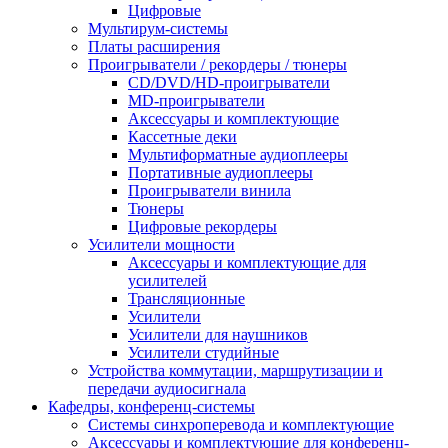
Цифровые
Мультирум-системы
Платы расширения
Проигрыватели / рекордеры / тюнеры
CD/DVD/HD-проигрыватели
MD-проигрыватели
Аксессуары и комплектующие
Кассетные деки
Мультиформатные аудиоплееры
Портативные аудиоплееры
Проигрыватели винила
Тюнеры
Цифровые рекордеры
Усилители мощности
Аксессуары и комплектующие для
усилителей
Трансляционные
Усилители
Усилители для наушников
Усилители студийные
Устройства коммутации, маршрутизации и
передачи аудиосигнала
Кафедры, конференц-системы
Cистемы синхроперевода и комплектующие
Аксессуары и комплектующие для конференц-