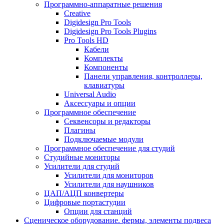
Программно-аппаратные решения
Creative
Digidesign Pro Tools
Digidesign Pro Tools Plugins
Pro Tools HD
Кабели
Комплекты
Компоненты
Панели управления, контроллеры,
клавиатуры
Universal Audio
Аксессуары и опции
Программное обеспечение
Cеквенсоры и редакторы
Плагины
Подключаемые модули
Программное обеспечение для студий
Студийные мониторы
Усилители для студий
Усилители для мониторов
Усилители для наушников
ЦАП/АЦП конвертеры
Цифровые портастудии
Опции для станций
Сценическое оборудование. фермы, элементы подвеса