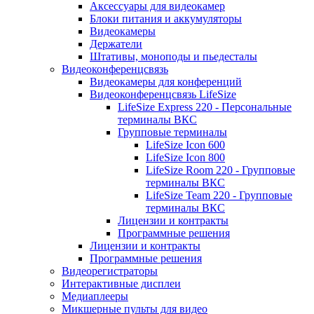
Аксессуары для видеокамер
Блоки питания и аккумуляторы
Видеокамеры
Держатели
Штативы, моноподы и пьедесталы
Видеоконференцсвязь
Видеокамеры для конференций
Видеоконференцсвязь LifeSize
LifeSize Express 220 - Персональные
терминалы ВКС
Групповые терминалы
LifeSize Icon 600
LifeSize Icon 800
LifeSize Room 220 - Групповые
терминалы ВКС
LifeSize Team 220 - Групповые
терминалы ВКС
Лицензии и контракты
Программные решения
Лицензии и контракты
Программные решения
Видеорегистраторы
Интерактивные дисплеи
Медиаплееры
Микшерные пульты для видео