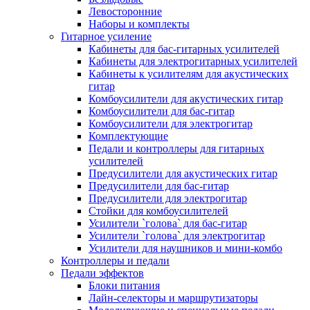
Левосторонние
Наборы и комплекты
Гитарное усиление
Кабинеты для бас-гитарных усилителей
Кабинеты для электрогитарных усилителей
Кабинеты к усилителям для акустических
гитар
Комбоусилители для акустических гитар
Комбоусилители для бас-гитар
Комбоусилители для электрогитар
Комплектующие
Педали и контроллеры для гитарных
усилителей
Предусилители для акустических гитар
Предусилители для бас-гитар
Предусилители для электрогитар
Стойки для комбоусилителей
Усилители `голова` для бас-гитар
Усилители `голова` для электрогитар
Усилители для наушников и мини-комбо
Контроллеры и педали
Педали эффектов
Блоки питания
Лайн-селекторы и маршрутизаторы