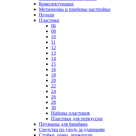
Комплектующие
Метрономы и приборы настройки
Педали
Пластики
06
08
10
11
12
13
14
15
16
18
20
22
24
26
28
30
Наборы пластиков
Пластики для перкуссии
Пружины для барабана
Средства по уходу за ударными
Стойки, рамы, держатели