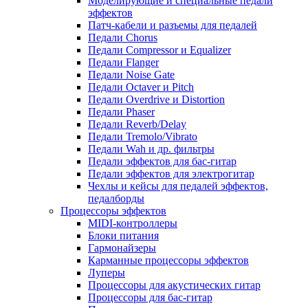
Моделирующие и специальные педали
эффектов
Патч-кабели и разъемы для педалей
Педали Chorus
Педали Compressor и Equalizer
Педали Flanger
Педали Noise Gate
Педали Octaver и Pitch
Педали Overdrive и Distortion
Педали Phaser
Педали Reverb/Delay
Педали Tremolo/Vibrato
Педали Wah и др. фильтры
Педали эффектов для бас-гитар
Педали эффектов для электрогитар
Чехлы и кейсы для педалей эффектов,
педалборды
Процессоры эффектов
MIDI-контроллеры
Блоки питания
Гармонайзеры
Карманные процессоры эффектов
Луперы
Процессоры для акустических гитар
Процессоры для бас-гитар