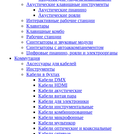
Акустические клавишные инструменты
Акустические пианино
Акустические рояли
Интерактивные рабочие станции
Клавитары
Клавишные комбо
Рабочие станции
Синтезаторы и звуковые модули
Синтезаторы с автоаккомпанементом
Цифровые пианино, рояли и электроорганы
Коммутация
Аксессуары для кабелей
Инструменты
Кабели в бухтах
Кабели DMX
Кабели HDMI
Кабели акустические
Кабели витая пара
Кабели для электроники
Кабели инструментальные
Кабели комбинированные
Кабели микрофонные
Кабели мультикор
Кабели оптические и коаксиальные
Кабели сетевые