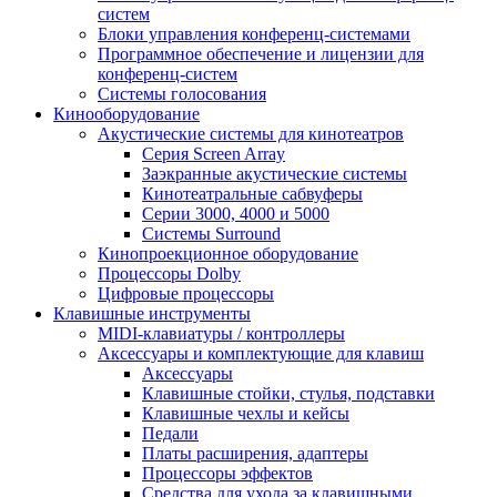
систем
Блоки управления конференц-системами
Программное обеспечение и лицензии для
конференц-систем
Системы голосования
Кинооборудование
Акустические системы для кинотеатров
Cерия Screen Array
Заэкранные акустические системы
Кинотеатральные сабвуферы
Серии 3000, 4000 и 5000
Системы Surround
Кинопроекционное оборудование
Процессоры Dolby
Цифровые процессоры
Клавишные инструменты
MIDI-клавиатуры / контроллеры
Аксессуары и комплектующие для клавиш
Аксессуары
Клавишные стойки, стулья, подставки
Клавишные чехлы и кейсы
Педали
Платы расширения, адаптеры
Процессоры эффектов
Средства для ухода за клавишными