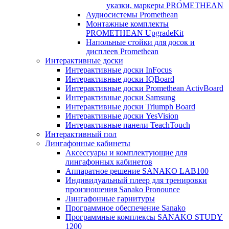
указки, маркеры PROMETHEAN
Аудиосистемы Promethean
Монтажные комплекты
PROMETHEAN UpgradeKit
Напольные стойки для досок и
дисплеев Promethean
Интерактивные доски
Интерактивные доски InFocus
Интерактивные доски IQBoard
Интерактивные доски Promethean ActivBoard
Интерактивные доски Samsung
Интерактивные доски Triumph Board
Интерактивные доски YesVision
Интерактивные панели TeachTouch
Интерактивный пол
Лингафонные кабинеты
Аксессуары и комплектующие для
лингафонных кабинетов
Аппаратное решение SANAKO LAB100
Индивидуальный плеер для тренировки
произношения Sanako Pronounce
Лингафонные гарнитуры
Программное обеспечение Sanako
Программные комплексы SANAKO STUDY
1200