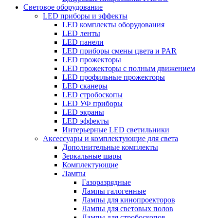
Световое оборудование
LED приборы и эффекты
LED комплекты оборудования
LED ленты
LED панели
LED приборы смены цвета и PAR
LED прожекторы
LED прожекторы с полным движением
LED профильные прожекторы
LED сканеры
LED стробоскопы
LED УФ приборы
LED экраны
LED эффекты
Интерьерные LED светильники
Аксессуары и комплектующие для света
Дополнительные комплекты
Зеркальные шары
Комплектующие
Лампы
Газоразрядные
Лампы галогенные
Лампы для кинопроекторов
Лампы для световых полов
Лампы для стробоскопов