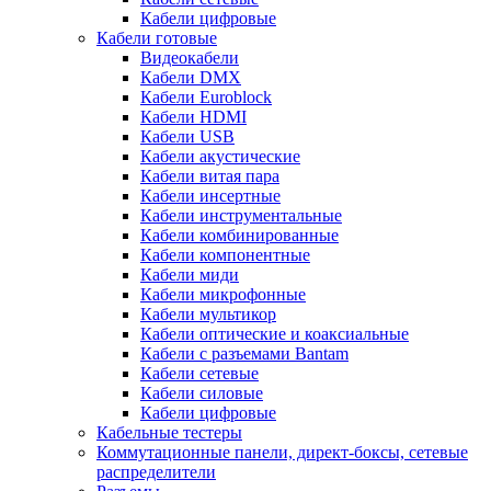
Кабели цифровые
Кабели готовые
Видеокабели
Кабели DMX
Кабели Euroblock
Кабели HDMI
Кабели USB
Кабели акустические
Кабели витая пара
Кабели инсертные
Кабели инструментальные
Кабели комбинированные
Кабели компонентные
Кабели миди
Кабели микрофонные
Кабели мультикор
Кабели оптические и коаксиальные
Кабели с разъемами Bantam
Кабели сетевые
Кабели силовые
Кабели цифровые
Кабельные тестеры
Коммутационные панели, директ-боксы, сетевые
распределители