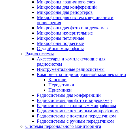
Микрофоны граничного слоя
Микрофоны для конференций
Микрофоны для репортеров
Микрофоны для систем озвучивания и
оповещения
Микрофоны для фото и видеокамер
Микрофоны измерительные
Микрофоны петличные
Микрофоны подвесные
Студийные микрофоны
Радиосистемы
Аксессуары и комплектующие для
радиосистем
Инструментальные радиосистемы
Компоненты индивидуальной комплектации
Капсюли
Передатчики
Приемники
Радиосистемы для конференций
Радиосистемы для фото и видеокамер
Радиосистемы с головным микрофоном
Радиосистемы с петличным микрофоном
Радиосистемы с поясным передатчиком
Радиосистемы с ручным передатчиком
Системы персонального мониторинга