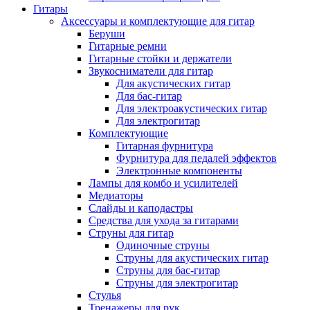
Гитары
Аксессуары и комплектующие для гитар
Беруши
Гитарные ремни
Гитарные стойки и держатели
Звукосниматели для гитар
Для акустических гитар
Для бас-гитар
Для электроакустических гитар
Для электрогитар
Комплектующие
Гитарная фурнитура
Фурнитура для педалей эффектов
Электронные компоненты
Лампы для комбо и усилителей
Медиаторы
Слайды и каподастры
Средства для ухода за гитарами
Струны для гитар
Одиночные струны
Струны для акустических гитар
Струны для бас-гитар
Струны для электрогитар
Стулья
Тренажеры для рук