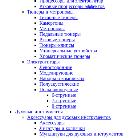
Процессоры для электрогитар
Рэковые процессоры эффектов
Тюнеры и метрономы
Гитарные тюнеры
Камертоны
Метрономы
Педальные тюнеры
Рэковые тюнеры
Тюнеры-клипсы
Универсальные устройства
Хроматические тюнеры
Электрогитары
Левосторонние
Моделирующие
Наборы и комплекты
Полуакустические
Цельнокорпусные
6-струнные
7-струнные
8-струнные
Духовые инструменты
Аксессуары для духовых инструментов
Аксессуары
Лигатуры и колпачки
Мундштуки для духовых инструментов