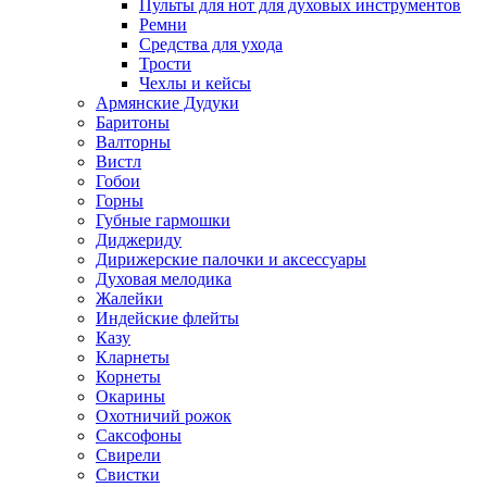
Пульты для нот для духовых инструментов
Ремни
Средства для ухода
Трости
Чехлы и кейсы
Армянские Дудуки
Баритоны
Валторны
Вистл
Гобои
Горны
Губные гармошки
Диджериду
Дирижерские палочки и аксессуары
Духовая мелодика
Жалейки
Индейские флейты
Казу
Кларнеты
Корнеты
Окарины
Охотничий рожок
Саксофоны
Свирели
Свистки