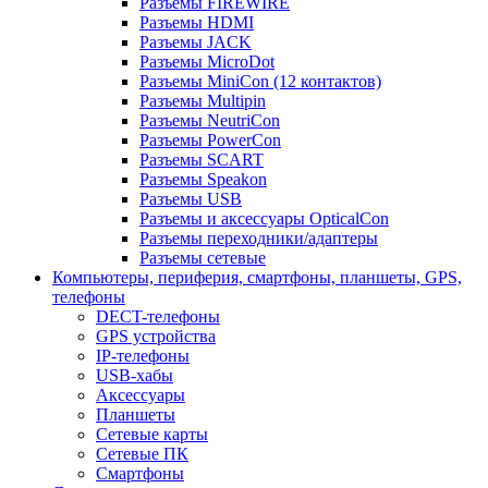
Разъемы FIREWIRE
Разъемы HDMI
Разъемы JACK
Разъемы MicroDot
Разъемы MiniCon (12 контактов)
Разъемы Multipin
Разъемы NeutriCon
Разъемы PowerCon
Разъемы SCART
Разъемы Speakon
Разъемы USB
Разъемы и аксессуары OpticalCon
Разъемы переходники/адаптеры
Разъемы сетевые
Компьютеры, периферия, смартфоны, планшеты, GPS,
телефоны
DECT-телефоны
GPS устройства
IP-телефоны
USB-хабы
Аксессуары
Планшеты
Сетевые карты
Сетевые ПК
Смартфоны