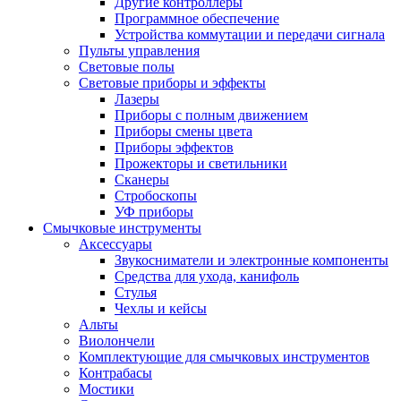
Другие контроллеры
Программное обеспечение
Устройства коммутации и передачи сигнала
Пульты управления
Световые полы
Световые приборы и эффекты
Лазеры
Приборы с полным движением
Приборы смены цвета
Приборы эффектов
Прожекторы и светильники
Сканеры
Стробоскопы
УФ приборы
Смычковые инструменты
Аксессуары
Звукосниматели и электронные компоненты
Средства для ухода, канифоль
Стулья
Чехлы и кейсы
Альты
Виолончели
Комплектующие для смычковых инструментов
Контрабасы
Мостики