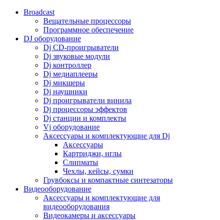
Broadcast
Вещательные процессоры
Программное обеспечение
DJ оборудование
Dj CD-проигрыватели
Dj звуковые модули
Dj контроллер
Dj медиаплееры
Dj микшеры
Dj наушники
Dj проигрыватели винила
Dj процессоры эффектов
Dj станции и комплекты
Vj оборудование
Аксессуары и комплектующие для Dj
Аксессуары
Картриджи, иглы
Слипматы
Чехлы, кейсы, сумки
Грувбоксы и компактные синтезаторы
Видеооборудование
Аксессуары и комплектующие для
видеооборудования
Видеокамеры и аксессуары