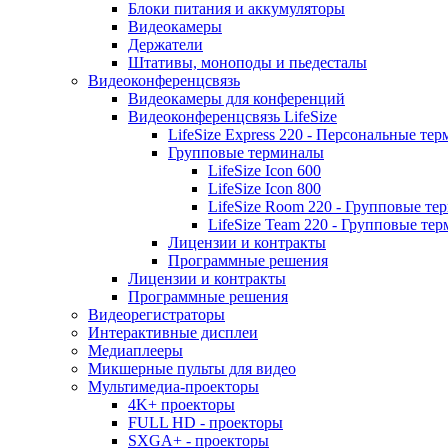
Блоки питания и аккумуляторы
Видеокамеры
Держатели
Штативы, моноподы и пьедесталы
Видеоконференцсвязь
Видеокамеры для конференций
Видеоконференцсвязь LifeSize
LifeSize Express 220 - Персональные т
Групповые терминалы
LifeSize Icon 600
LifeSize Icon 800
LifeSize Room 220 - Групповые т
LifeSize Team 220 - Групповые т
Лицензии и контракты
Программные решения
Лицензии и контракты
Программные решения
Видеорегистраторы
Интерактивные дисплеи
Медиаплееры
Микшерные пульты для видео
Мультимедиа-проекторы
4K+ проекторы
FULL HD - проекторы
SXGA+ - проекторы