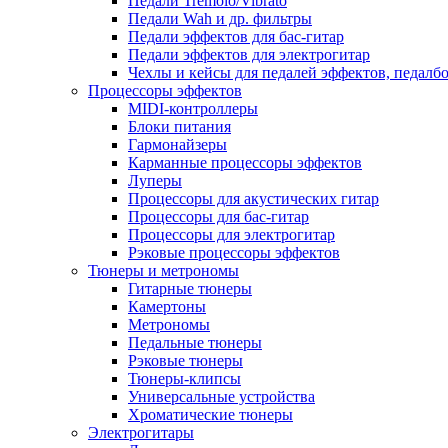
Педали Tremolo/Vibrato
Педали Wah и др. фильтры
Педали эффектов для бас-гитар
Педали эффектов для электрогитар
Чехлы и кейсы для педалей эффектов, педалб
Процессоры эффектов
MIDI-контроллеры
Блоки питания
Гармонайзеры
Карманные процессоры эффектов
Луперы
Процессоры для акустических гитар
Процессоры для бас-гитар
Процессоры для электрогитар
Рэковые процессоры эффектов
Тюнеры и метрономы
Гитарные тюнеры
Камертоны
Метрономы
Педальные тюнеры
Рэковые тюнеры
Тюнеры-клипсы
Универсальные устройства
Хроматические тюнеры
Электрогитары