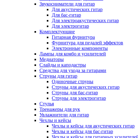
Звукосниматели для гитар
Для акустических гитар
Для бас-гитар
Для электроакустических гитар
Для электрогитар
Комплектующие
Гитарная фурнитура
Фурнитура для педалей эффектов
Электронные компоненты
Лампы для комбо и усилителей
Медиаторы
Слайды и каподастры
Средства для ухода за гитарами
Струны для гитар
Одиночные струны
Струны для акустических гитар
Струны для бас-гитар
Струны для электрогитар
Стулья
Тренажеры для рук
Увлажнители для гитар
Чехлы и кейсы
Чехлы и кейсы для акустических гитар
Чехлы и кейсы для бас-гитар
Чехлы и кейсы для гитарных усилителе