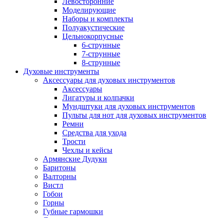
Левосторонние
Моделирующие
Наборы и комплекты
Полуакустические
Цельнокорпусные
6-струнные
7-струнные
8-струнные
Духовые инструменты
Аксессуары для духовых инструментов
Аксессуары
Лигатуры и колпачки
Мундштуки для духовых инструментов
Пульты для нот для духовых инструментов
Ремни
Средства для ухода
Трости
Чехлы и кейсы
Армянские Дудуки
Баритоны
Валторны
Вистл
Гобои
Горны
Губные гармошки