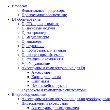
Broadcast
Вещательные процессоры
Программное обеспечение
DJ оборудование
Dj CD-проигрыватели
Dj звуковые модули
Dj контроллер
Dj медиаплееры
Dj микшеры
Dj наушники
Dj проигрыватели винила
Dj процессоры эффектов
Dj станции и комплекты
Vj оборудование
Аксессуары и комплектующие для Dj
Аксессуары
Картриджи, иглы
Слипматы
Чехлы, кейсы, сумки
Грувбоксы и компактные синтезаторы
Видеооборудование
Аксессуары и комплектующие для видеооборудова
Видеокамеры и аксессуары
Аксессуары для видеокамер