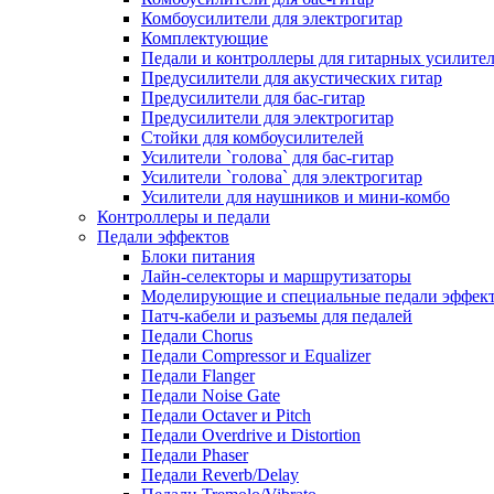
Комбоусилители для электрогитар
Комплектующие
Педали и контроллеры для гитарных усилите
Предусилители для акустических гитар
Предусилители для бас-гитар
Предусилители для электрогитар
Стойки для комбоусилителей
Усилители `голова` для бас-гитар
Усилители `голова` для электрогитар
Усилители для наушников и мини-комбо
Контроллеры и педали
Педали эффектов
Блоки питания
Лайн-селекторы и маршрутизаторы
Моделирующие и специальные педали эффек
Патч-кабели и разъемы для педалей
Педали Chorus
Педали Compressor и Equalizer
Педали Flanger
Педали Noise Gate
Педали Octaver и Pitch
Педали Overdrive и Distortion
Педали Phaser
Педали Reverb/Delay