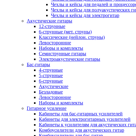
Чехлы и кейсы для педалей и процессор
Чехлы и кейсы для полуакустических ги
Чехлы и кейсы для электрогитар
Акустические гитары
12-струнные
6-струнные (мет. струны)
Классические (нейлон. струны)
Левосторонние
Наборы и комплекты
Семиструнные гитары
Электроакустические гитары
Бас-гитары
4-струнные
5-струнные
6-струнные
Акустические
Безладовые
Левосторонние
Наборы и комплекты
Гитарное усиление
Кабинеты для бас-гитарных усилителей
Кабинеты для электрогитарных усилителей
Кабинеты к усилителям для акустических гит
Комбоусилители для акустических гитар
Комбоусилители для бас-гитар