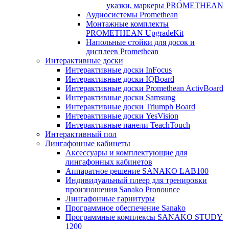
указки, маркеры PROMETHEAN
Аудиосистемы Promethean
Монтажные комплекты
PROMETHEAN UpgradeKit
Напольные стойки для досок и
дисплеев Promethean
Интерактивные доски
Интерактивные доски InFocus
Интерактивные доски IQBoard
Интерактивные доски Promethean ActivBoard
Интерактивные доски Samsung
Интерактивные доски Triumph Board
Интерактивные доски YesVision
Интерактивные панели TeachTouch
Интерактивный пол
Лингафонные кабинеты
Аксессуары и комплектующие для
лингафонных кабинетов
Аппаратное решение SANAKO LAB100
Индивидуальный плеер для тренировки
произношения Sanako Pronounce
Лингафонные гарнитуры
Программное обеспечение Sanako
Программные комплексы SANAKO STUDY
1200