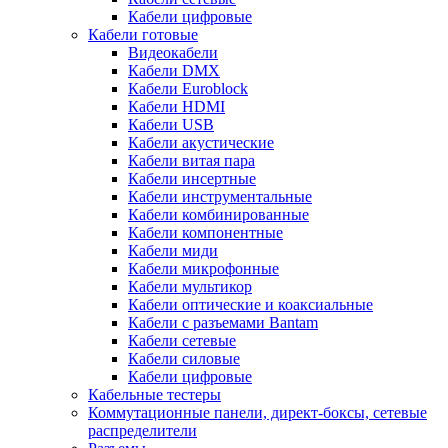
Кабели цифровые
Кабели готовые
Видеокабели
Кабели DMX
Кабели Euroblock
Кабели HDMI
Кабели USB
Кабели акустические
Кабели витая пара
Кабели инсертные
Кабели инструментальные
Кабели комбинированные
Кабели компонентные
Кабели миди
Кабели микрофонные
Кабели мультикор
Кабели оптические и коаксиальные
Кабели с разъемами Bantam
Кабели сетевые
Кабели силовые
Кабели цифровые
Кабельные тестеры
Коммутационные панели, директ-боксы, сетевые
распределители