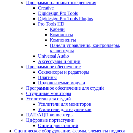
Программно-аппаратные решения
Creative
Digidesign Pro Tools
Digidesign Pro Tools Plugins
Pro Tools HD
Кабели
Комплекты
Компоненты
Панели управления, контроллеры,
клавиатуры
Universal Audio
Аксессуары и опции
Программное обеспечение
Cеквенсоры и редакторы
Плагины
Подключаемые модули
Программное обеспечение для студий
Студийные мониторы
Усилители для студий
Усилители для мониторов
Усилители для наушников
ЦАП/АЦП конвертеры
Цифровые портастудии
Опции для станций
Сценическое оборудование. фермы, элементы подвеса