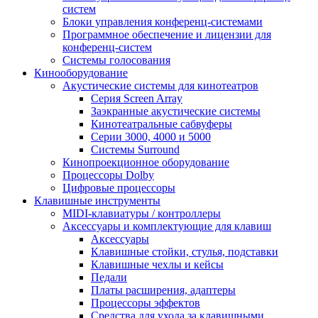
систем
Блоки управления конференц-системами
Программное обеспечение и лицензии для
конференц-систем
Системы голосования
Кинооборудование
Акустические системы для кинотеатров
Cерия Screen Array
Заэкранные акустические системы
Кинотеатральные сабвуферы
Серии 3000, 4000 и 5000
Системы Surround
Кинопроекционное оборудование
Процессоры Dolby
Цифровые процессоры
Клавишные инструменты
MIDI-клавиатуры / контроллеры
Аксессуары и комплектующие для клавиш
Аксессуары
Клавишные стойки, стулья, подставки
Клавишные чехлы и кейсы
Педали
Платы расширения, адаптеры
Процессоры эффектов
Средства для ухода за клавишными