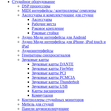
Студийное оборудование
DSP процессоры
MIDI интерфейсы / контроллеры/ семплеры
Аксессуары и комплектующие для студии
Аксессуары
Рабочие места
Рэковое крепление
Рэковые стойки
Аудио Миди интерфейсы для Android
Аудио Миди интерфейсы для iPhone, iPod touch и
iPad
Аудиоинтерфейсы
Генераторы синхросигналов
Звуковые карты
Звуковые карты DANTE
Звуковые карты FireWire
Звуковые карты PCI
Звуковые карты PCMCIA
Звуковые карты Thunderbolt
Звуковые карты USB
Карты расширения
Коммутация
Контроллеры студийных мониторов
Мебель для студий
Панели шумоизолирующие