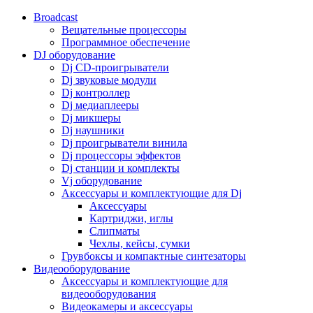
Broadcast
Вещательные процессоры
Программное обеспечение
DJ оборудование
Dj CD-проигрыватели
Dj звуковые модули
Dj контроллер
Dj медиаплееры
Dj микшеры
Dj наушники
Dj проигрыватели винила
Dj процессоры эффектов
Dj станции и комплекты
Vj оборудование
Аксессуары и комплектующие для Dj
Аксессуары
Картриджи, иглы
Слипматы
Чехлы, кейсы, сумки
Грувбоксы и компактные синтезаторы
Видеооборудование
Аксессуары и комплектующие для
видеооборудования
Видеокамеры и аксессуары