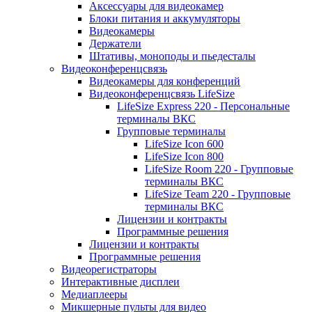
Аксессуары для видеокамер
Блоки питания и аккумуляторы
Видеокамеры
Держатели
Штативы, моноподы и пьедесталы
Видеоконференцсвязь
Видеокамеры для конференций
Видеоконференцсвязь LifeSize
LifeSize Express 220 - Персональные
терминалы ВКС
Групповые терминалы
LifeSize Icon 600
LifeSize Icon 800
LifeSize Room 220 - Групповые
терминалы ВКС
LifeSize Team 220 - Групповые
терминалы ВКС
Лицензии и контракты
Программные решения
Лицензии и контракты
Программные решения
Видеорегистраторы
Интерактивные дисплеи
Медиаплееры
Микшерные пульты для видео