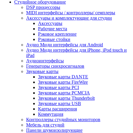
Студийное оборудование
DSP процессоры
MIDI интерфейсы / контроллеры/ семплеры
Аксессуары и комплектующие для студии
Аксессуары
Рабочие места
Рэковое крепление
Рэковые стойки
Аудио Миди интерфейсы для Android
Аудио Миди интерфейсы для iPhone, iPod touch и
iPad
Аудиоинтерфейсы
Генераторы синхросигналов
Звуковые карты
Звуковые карты DANTE
Звуковые карты FireWire
Звуковые карты PCI
Звуковые карты PCMCIA
Звуковые карты Thunderbolt
Звуковые карты USB
Карты расширения
Коммутация
Контроллеры студийных мониторов
Мебель для студий
Панели шумоизолирующие