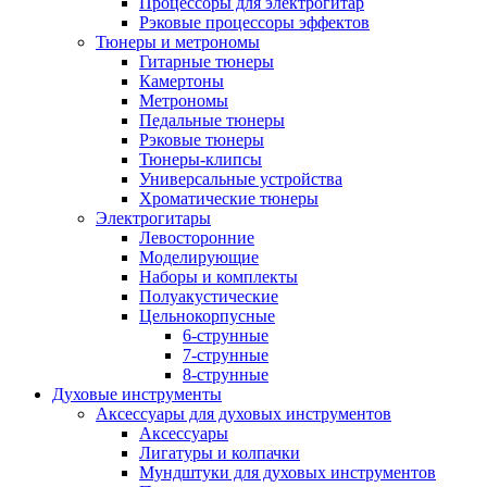
Процессоры для электрогитар
Рэковые процессоры эффектов
Тюнеры и метрономы
Гитарные тюнеры
Камертоны
Метрономы
Педальные тюнеры
Рэковые тюнеры
Тюнеры-клипсы
Универсальные устройства
Хроматические тюнеры
Электрогитары
Левосторонние
Моделирующие
Наборы и комплекты
Полуакустические
Цельнокорпусные
6-струнные
7-струнные
8-струнные
Духовые инструменты
Аксессуары для духовых инструментов
Аксессуары
Лигатуры и колпачки
Мундштуки для духовых инструментов