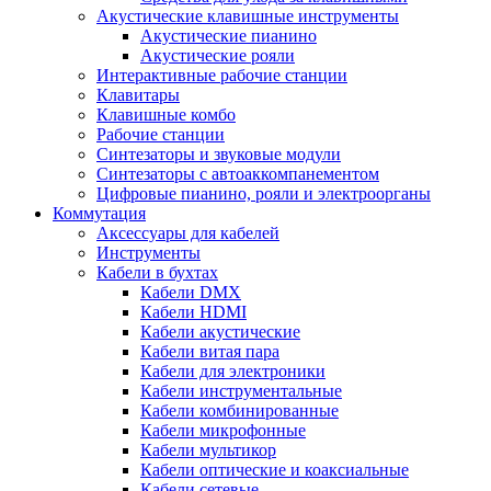
Акустические клавишные инструменты
Акустические пианино
Акустические рояли
Интерактивные рабочие станции
Клавитары
Клавишные комбо
Рабочие станции
Синтезаторы и звуковые модули
Синтезаторы с автоаккомпанементом
Цифровые пианино, рояли и электроорганы
Коммутация
Аксессуары для кабелей
Инструменты
Кабели в бухтах
Кабели DMX
Кабели HDMI
Кабели акустические
Кабели витая пара
Кабели для электроники
Кабели инструментальные
Кабели комбинированные
Кабели микрофонные
Кабели мультикор
Кабели оптические и коаксиальные
Кабели сетевые