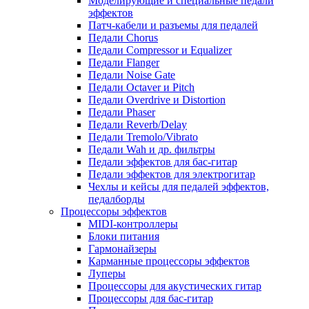
Моделирующие и специальные педали
эффектов
Патч-кабели и разъемы для педалей
Педали Chorus
Педали Compressor и Equalizer
Педали Flanger
Педали Noise Gate
Педали Octaver и Pitch
Педали Overdrive и Distortion
Педали Phaser
Педали Reverb/Delay
Педали Tremolo/Vibrato
Педали Wah и др. фильтры
Педали эффектов для бас-гитар
Педали эффектов для электрогитар
Чехлы и кейсы для педалей эффектов,
педалборды
Процессоры эффектов
MIDI-контроллеры
Блоки питания
Гармонайзеры
Карманные процессоры эффектов
Луперы
Процессоры для акустических гитар
Процессоры для бас-гитар