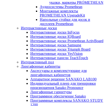
указки, маркеры PROMETHEAN
Аудиосистемы Promethean
Монтажные комплекты
PROMETHEAN UpgradeKit
Напольные стойки для досок и
дисплеев Promethean
Интерактивные доски
Интерактивные доски InFocus
Интерактивные доски IQBoard
Интерактивные доски Promethean ActivBoard
Интерактивные доски Samsung
Интерактивные доски Triumph Board
Интерактивные доски YesVision
Интерактивные панели TeachTouch
Интерактивный пол
Лингафонные кабинеты
Аксессуары и комплектующие для
лингафонных кабинетов
Аппаратное решение SANAKO LAB100
Индивидуальный плеер для тренировки
произношения Sanako Pronounce
Лингафонные гарнитуры
Программное обеспечение Sanako
Программные комплексы SANAKO STUDY
1200