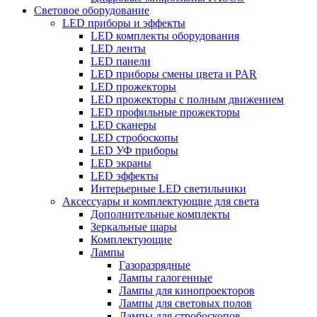
Световое оборудование
LED приборы и эффекты
LED комплекты оборудования
LED ленты
LED панели
LED приборы смены цвета и PAR
LED прожекторы
LED прожекторы с полным движением
LED профильные прожекторы
LED сканеры
LED стробоскопы
LED УФ приборы
LED экраны
LED эффекты
Интерьерные LED светильники
Аксессуары и комплектующие для света
Дополнительные комплекты
Зеркальные шары
Комплектующие
Лампы
Газоразрядные
Лампы галогенные
Лампы для кинопроекторов
Лампы для световых полов
Лампы для стробоскопов