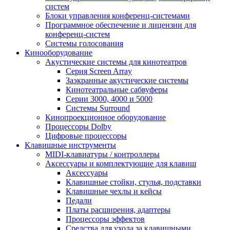
систем
Блоки управления конференц-системами
Программное обеспечение и лицензии для
конференц-систем
Системы голосования
Кинооборудование
Акустические системы для кинотеатров
Cерия Screen Array
Заэкранные акустические системы
Кинотеатральные сабвуферы
Серии 3000, 4000 и 5000
Системы Surround
Кинопроекционное оборудование
Процессоры Dolby
Цифровые процессоры
Клавишные инструменты
MIDI-клавиатуры / контроллеры
Аксессуары и комплектующие для клавиш
Аксессуары
Клавишные стойки, стулья, подставки
Клавишные чехлы и кейсы
Педали
Платы расширения, адаптеры
Процессоры эффектов
Средства для ухода за клавишными