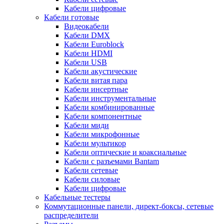
Кабели цифровые
Кабели готовые
Видеокабели
Кабели DMX
Кабели Euroblock
Кабели HDMI
Кабели USB
Кабели акустические
Кабели витая пара
Кабели инсертные
Кабели инструментальные
Кабели комбинированные
Кабели компонентные
Кабели миди
Кабели микрофонные
Кабели мультикор
Кабели оптические и коаксиальные
Кабели с разъемами Bantam
Кабели сетевые
Кабели силовые
Кабели цифровые
Кабельные тестеры
Коммутационные панели, директ-боксы, сетевые
распределители