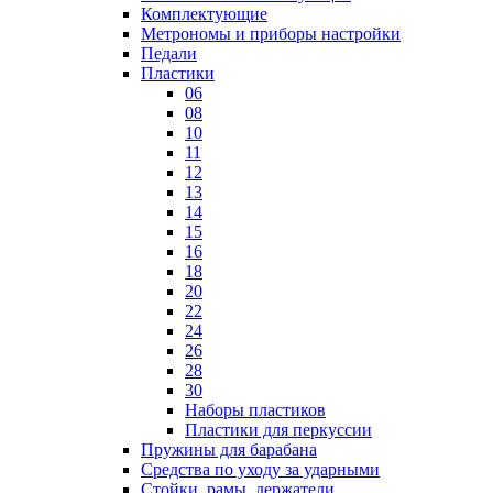
Комплектующие
Метрономы и приборы настройки
Педали
Пластики
06
08
10
11
12
13
14
15
16
18
20
22
24
26
28
30
Наборы пластиков
Пластики для перкуссии
Пружины для барабана
Средства по уходу за ударными
Стойки, рамы, держатели