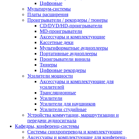
Цифровые
Мультирум-системы
Платы расширения
Проигрыватели / рекордеры / тюнеры
CD/DVD/HD-проигрыватели
MD-проигрыватели
Аксессуары и комплектующие
Кассетные деки
Мультиформатные аудиоплееры
Портативные аудиоплееры
Проигрыватели винила
Тюнеры
Цифровые рекордеры
Усилители мощности
Аксессуары и комплектующие для
усилителей
Трансляционные
Усилители
Усилители для наушников
Усилители студийные
Устройства коммутации, маршрутизации и
передачи аудиосигнала
Кафедры, конференц-системы
Cистемы синхроперевода и комплектующие
Аксессуары и комплектующие для конференц-