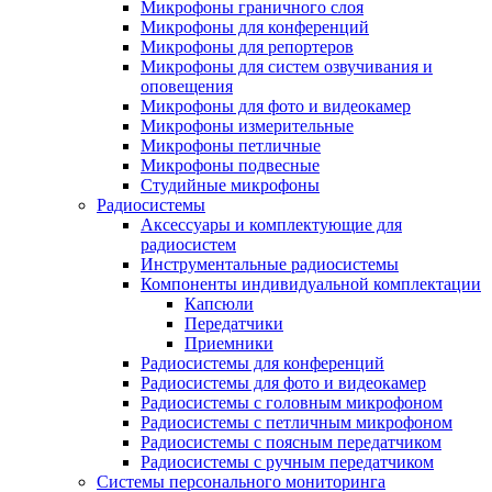
Микрофоны граничного слоя
Микрофоны для конференций
Микрофоны для репортеров
Микрофоны для систем озвучивания и
оповещения
Микрофоны для фото и видеокамер
Микрофоны измерительные
Микрофоны петличные
Микрофоны подвесные
Студийные микрофоны
Радиосистемы
Аксессуары и комплектующие для
радиосистем
Инструментальные радиосистемы
Компоненты индивидуальной комплектации
Капсюли
Передатчики
Приемники
Радиосистемы для конференций
Радиосистемы для фото и видеокамер
Радиосистемы с головным микрофоном
Радиосистемы с петличным микрофоном
Радиосистемы с поясным передатчиком
Радиосистемы с ручным передатчиком
Системы персонального мониторинга