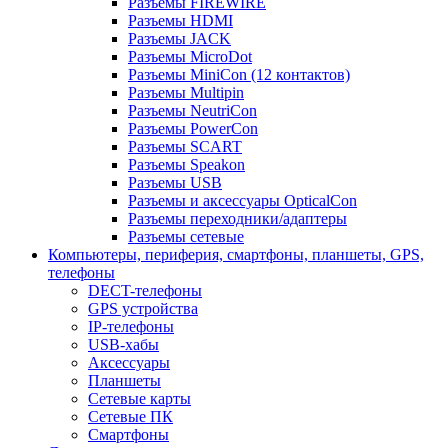
Разъемы FIREWIRE
Разъемы HDMI
Разъемы JACK
Разъемы MicroDot
Разъемы MiniCon (12 контактов)
Разъемы Multipin
Разъемы NeutriCon
Разъемы PowerCon
Разъемы SCART
Разъемы Speakon
Разъемы USB
Разъемы и аксессуары OpticalCon
Разъемы переходники/адаптеры
Разъемы сетевые
Компьютеры, периферия, смартфоны, планшеты, GPS,
телефоны
DECT-телефоны
GPS устройства
IP-телефоны
USB-хабы
Аксессуары
Планшеты
Сетевые карты
Сетевые ПК
Смартфоны