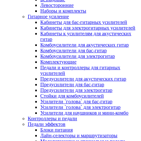
Левосторонние
Наборы и комплекты
Гитарное усиление
Кабинеты для бас-гитарных усилителей
Кабинеты для электрогитарных усилителей
Кабинеты к усилителям для акустических
гитар
Комбоусилители для акустических гитар
Комбоусилители для бас-гитар
Комбоусилители для электрогитар
Комплектующие
Педали и контроллеры для гитарных
усилителей
Предусилители для акустических гитар
Предусилители для бас-гитар
Предусилители для электрогитар
Стойки для комбоусилителей
Усилители `голова` для бас-гитар
Усилители `голова` для электрогитар
Усилители для наушников и мини-комбо
Контроллеры и педали
Педали эффектов
Блоки питания
Лайн-селекторы и маршрутизаторы