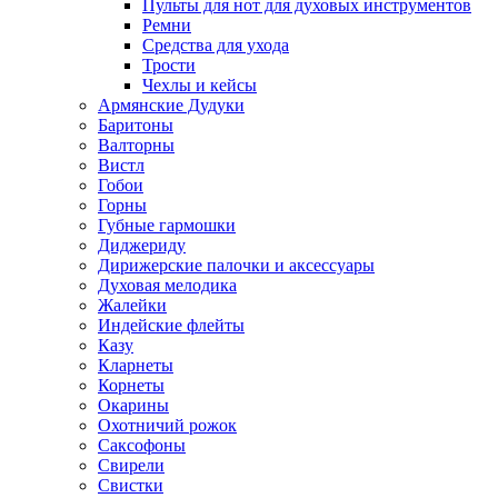
Пульты для нот для духовых инструментов
Ремни
Средства для ухода
Трости
Чехлы и кейсы
Армянские Дудуки
Баритоны
Валторны
Вистл
Гобои
Горны
Губные гармошки
Диджериду
Дирижерские палочки и аксессуары
Духовая мелодика
Жалейки
Индейские флейты
Казу
Кларнеты
Корнеты
Окарины
Охотничий рожок
Саксофоны
Свирели
Свистки