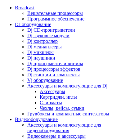
Broadcast
Вещательные процессоры
Программное обеспечение
DJ оборудование
Dj CD-проигрыватели
Dj звуковые модули
Dj контроллер
Dj медиаплееры
Dj микшеры
Dj наушники
Dj проигрыватели винила
Dj процессоры эффектов
Dj станции и комплекты
Vj оборудование
Аксессуары и комплектующие для Dj
Аксессуары
Картриджи, иглы
Слипматы
Чехлы, кейсы, сумки
Грувбоксы и компактные синтезаторы
Видеооборудование
Аксессуары и комплектующие для
видеооборудования
Видеокамеры и аксессуары