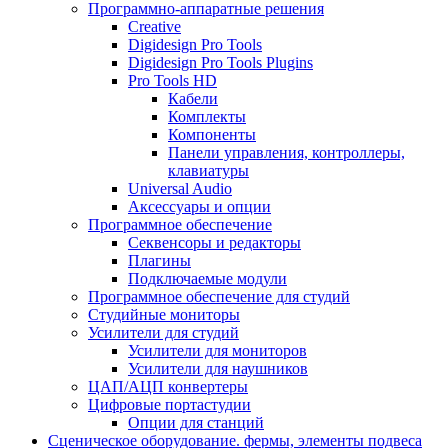
Программно-аппаратные решения
Creative
Digidesign Pro Tools
Digidesign Pro Tools Plugins
Pro Tools HD
Кабели
Комплекты
Компоненты
Панели управления, контроллеры,
клавиатуры
Universal Audio
Аксессуары и опции
Программное обеспечение
Cеквенсоры и редакторы
Плагины
Подключаемые модули
Программное обеспечение для студий
Студийные мониторы
Усилители для студий
Усилители для мониторов
Усилители для наушников
ЦАП/АЦП конвертеры
Цифровые портастудии
Опции для станций
Сценическое оборудование. фермы, элементы подвеса