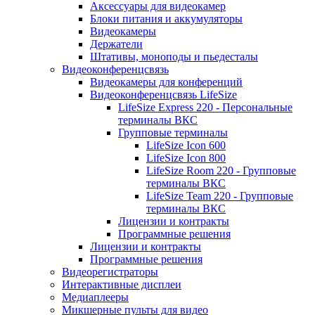
Аксессуары для видеокамер
Блоки питания и аккумуляторы
Видеокамеры
Держатели
Штативы, моноподы и пьедесталы
Видеоконференцсвязь
Видеокамеры для конференций
Видеоконференцсвязь LifeSize
LifeSize Express 220 - Персональные
терминалы ВКС
Групповые терминалы
LifeSize Icon 600
LifeSize Icon 800
LifeSize Room 220 - Групповые
терминалы ВКС
LifeSize Team 220 - Групповые
терминалы ВКС
Лицензии и контракты
Программные решения
Лицензии и контракты
Программные решения
Видеорегистраторы
Интерактивные дисплеи
Медиаплееры
Микшерные пульты для видео