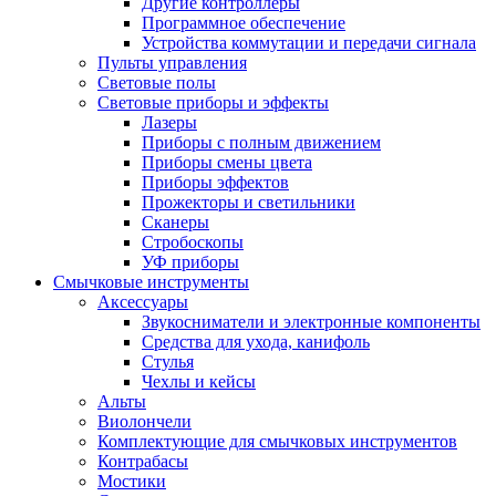
Другие контроллеры
Программное обеспечение
Устройства коммутации и передачи сигнала
Пульты управления
Световые полы
Световые приборы и эффекты
Лазеры
Приборы с полным движением
Приборы смены цвета
Приборы эффектов
Прожекторы и светильники
Сканеры
Стробоскопы
УФ приборы
Смычковые инструменты
Аксессуары
Звукосниматели и электронные компоненты
Средства для ухода, канифоль
Стулья
Чехлы и кейсы
Альты
Виолончели
Комплектующие для смычковых инструментов
Контрабасы
Мостики