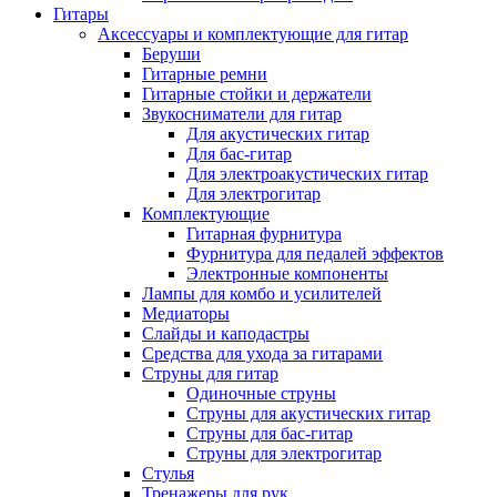
Гитары
Аксессуары и комплектующие для гитар
Беруши
Гитарные ремни
Гитарные стойки и держатели
Звукосниматели для гитар
Для акустических гитар
Для бас-гитар
Для электроакустических гитар
Для электрогитар
Комплектующие
Гитарная фурнитура
Фурнитура для педалей эффектов
Электронные компоненты
Лампы для комбо и усилителей
Медиаторы
Слайды и каподастры
Средства для ухода за гитарами
Струны для гитар
Одиночные струны
Струны для акустических гитар
Струны для бас-гитар
Струны для электрогитар
Стулья
Тренажеры для рук