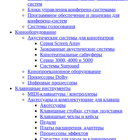
систем
Блоки управления конференц-системами
Программное обеспечение и лицензии для
конференц-систем
Системы голосования
Кинооборудование
Акустические системы для кинотеатров
Cерия Screen Array
Заэкранные акустические системы
Кинотеатральные сабвуферы
Серии 3000, 4000 и 5000
Системы Surround
Кинопроекционное оборудование
Процессоры Dolby
Цифровые процессоры
Клавишные инструменты
MIDI-клавиатуры / контроллеры
Аксессуары и комплектующие для клавиш
Аксессуары
Клавишные стойки, стулья, подставки
Клавишные чехлы и кейсы
Педали
Платы расширения, адаптеры
Процессоры эффектов
Средства для ухода за клавишными