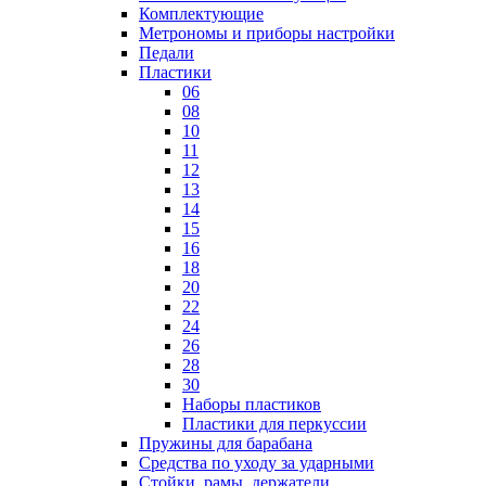
Комплектующие
Метрономы и приборы настройки
Педали
Пластики
06
08
10
11
12
13
14
15
16
18
20
22
24
26
28
30
Наборы пластиков
Пластики для перкуссии
Пружины для барабана
Средства по уходу за ударными
Стойки, рамы, держатели