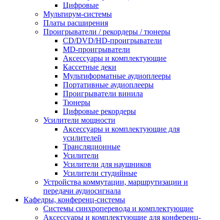
Цифровые
Мультирум-системы
Платы расширения
Проигрыватели / рекордеры / тюнеры
CD/DVD/HD-проигрыватели
MD-проигрыватели
Аксессуары и комплектующие
Кассетные деки
Мультиформатные аудиоплееры
Портативные аудиоплееры
Проигрыватели винила
Тюнеры
Цифровые рекордеры
Усилители мощности
Аксессуары и комплектующие для
усилителей
Трансляционные
Усилители
Усилители для наушников
Усилители студийные
Устройства коммутации, маршрутизации и
передачи аудиосигнала
Кафедры, конференц-системы
Cистемы синхроперевода и комплектующие
Аксессуары и комплектующие для конференц-