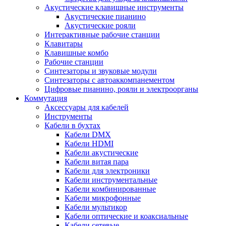
Акустические клавишные инструменты
Акустические пианино
Акустические рояли
Интерактивные рабочие станции
Клавитары
Клавишные комбо
Рабочие станции
Синтезаторы и звуковые модули
Синтезаторы с автоаккомпанементом
Цифровые пианино, рояли и электроорганы
Коммутация
Аксессуары для кабелей
Инструменты
Кабели в бухтах
Кабели DMX
Кабели HDMI
Кабели акустические
Кабели витая пара
Кабели для электроники
Кабели инструментальные
Кабели комбинированные
Кабели микрофонные
Кабели мультикор
Кабели оптические и коаксиальные
Кабели сетевые