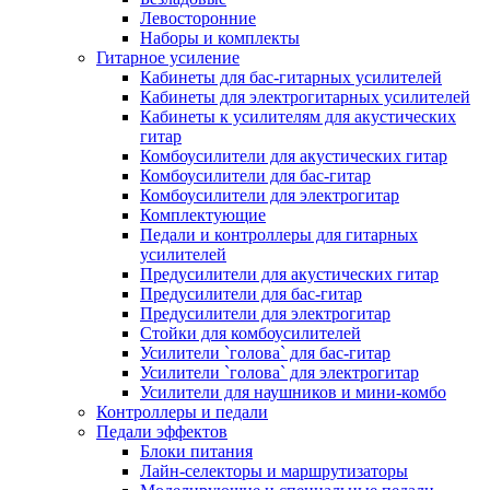
Левосторонние
Наборы и комплекты
Гитарное усиление
Кабинеты для бас-гитарных усилителей
Кабинеты для электрогитарных усилителей
Кабинеты к усилителям для акустических
гитар
Комбоусилители для акустических гитар
Комбоусилители для бас-гитар
Комбоусилители для электрогитар
Комплектующие
Педали и контроллеры для гитарных
усилителей
Предусилители для акустических гитар
Предусилители для бас-гитар
Предусилители для электрогитар
Стойки для комбоусилителей
Усилители `голова` для бас-гитар
Усилители `голова` для электрогитар
Усилители для наушников и мини-комбо
Контроллеры и педали
Педали эффектов
Блоки питания
Лайн-селекторы и маршрутизаторы