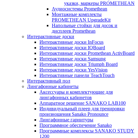
указки, маркеры PROMETHEAN
Аудиосистемы Promethean
Монтажные комплекты
PROMETHEAN UpgradeKit
Напольные стойки для досок и
дисплеев Promethean
Интерактивные доски
Интерактивные доски InFocus
Интерактивные доски IQBoard
Интерактивные доски Promethean ActivBoard
Интерактивные доски Samsung
Интерактивные доски Triumph Board
Интерактивные доски YesVision
Интерактивные панели TeachTouch
Интерактивный пол
Лингафонные кабинеты
Аксессуары и комплектующие для
лингафонных кабинетов
Аппаратное решение SANAKO LAB100
Индивидуальный плеер для тренировки
произношения Sanako Pronounce
Лингафонные гарнитуры
Программное обеспечение Sanako
Программные комплексы SANAKO STUDY
1200