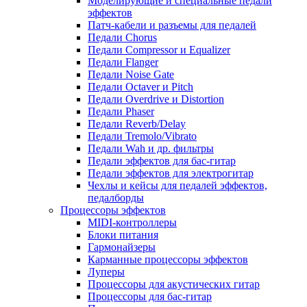
Моделирующие и специальные педали
эффектов
Патч-кабели и разъемы для педалей
Педали Chorus
Педали Compressor и Equalizer
Педали Flanger
Педали Noise Gate
Педали Octaver и Pitch
Педали Overdrive и Distortion
Педали Phaser
Педали Reverb/Delay
Педали Tremolo/Vibrato
Педали Wah и др. фильтры
Педали эффектов для бас-гитар
Педали эффектов для электрогитар
Чехлы и кейсы для педалей эффектов,
педалборды
Процессоры эффектов
MIDI-контроллеры
Блоки питания
Гармонайзеры
Карманные процессоры эффектов
Луперы
Процессоры для акустических гитар
Процессоры для бас-гитар