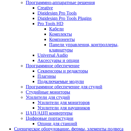
Программно-аппаратные решения
Creative
Digidesign Pro Tools
Digidesign Pro Tools Plugins
Pro Tools HD
Кабели
Комплекты
Компоненты
Панели управления, контроллеры,
клавиатуры
Universal Audio
Аксессуары и опции
Программное обеспечение
Cеквенсоры и редакторы
Плагины
Подключаемые модули
Программное обеспечение для студий
Студийные мониторы
Усилители для студий
Усилители для мониторов
Усилители для наушников
ЦАП/АЦП конвертеры
Цифровые портастудии
Опции для станций
Сценическое оборудование. фермы, элементы подвеса