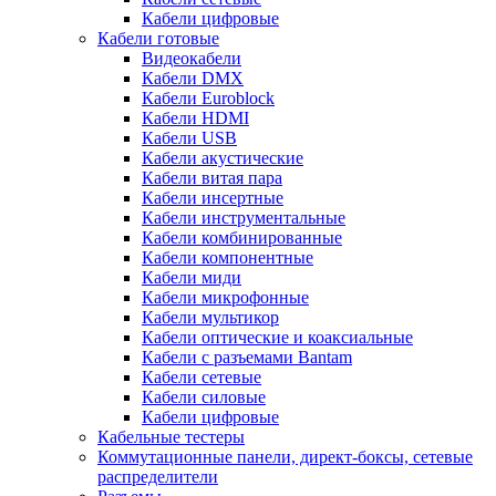
Кабели цифровые
Кабели готовые
Видеокабели
Кабели DMX
Кабели Euroblock
Кабели HDMI
Кабели USB
Кабели акустические
Кабели витая пара
Кабели инсертные
Кабели инструментальные
Кабели комбинированные
Кабели компонентные
Кабели миди
Кабели микрофонные
Кабели мультикор
Кабели оптические и коаксиальные
Кабели с разъемами Bantam
Кабели сетевые
Кабели силовые
Кабели цифровые
Кабельные тестеры
Коммутационные панели, директ-боксы, сетевые
распределители