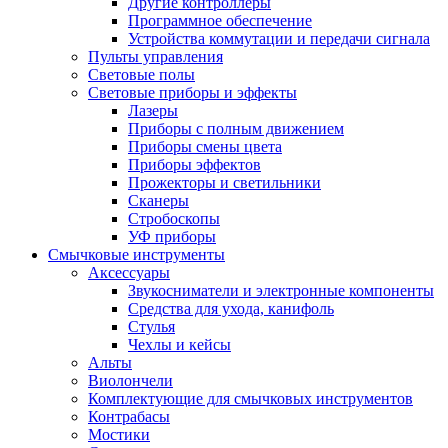
Другие контроллеры
Программное обеспечение
Устройства коммутации и передачи сигнала
Пульты управления
Световые полы
Световые приборы и эффекты
Лазеры
Приборы с полным движением
Приборы смены цвета
Приборы эффектов
Прожекторы и светильники
Сканеры
Стробоскопы
УФ приборы
Смычковые инструменты
Аксессуары
Звукосниматели и электронные компоненты
Средства для ухода, канифоль
Стулья
Чехлы и кейсы
Альты
Виолончели
Комплектующие для смычковых инструментов
Контрабасы
Мостики