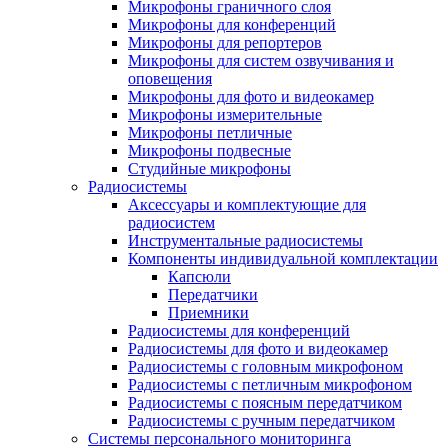
Микрофоны граничного слоя
Микрофоны для конференций
Микрофоны для репортеров
Микрофоны для систем озвучивания и
оповещения
Микрофоны для фото и видеокамер
Микрофоны измерительные
Микрофоны петличные
Микрофоны подвесные
Студийные микрофоны
Радиосистемы
Аксессуары и комплектующие для
радиосистем
Инструментальные радиосистемы
Компоненты индивидуальной комплектации
Капсюли
Передатчики
Приемники
Радиосистемы для конференций
Радиосистемы для фото и видеокамер
Радиосистемы с головным микрофоном
Радиосистемы с петличным микрофоном
Радиосистемы с поясным передатчиком
Радиосистемы с ручным передатчиком
Системы персонального мониторинга