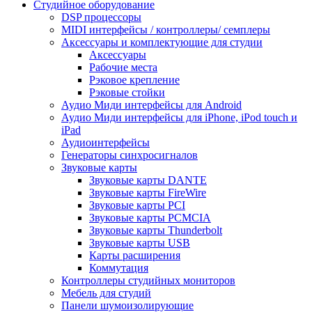
Студийное оборудование
DSP процессоры
MIDI интерфейсы / контроллеры/ семплеры
Аксессуары и комплектующие для студии
Аксессуары
Рабочие места
Рэковое крепление
Рэковые стойки
Аудио Миди интерфейсы для Android
Аудио Миди интерфейсы для iPhone, iPod touch и
iPad
Аудиоинтерфейсы
Генераторы синхросигналов
Звуковые карты
Звуковые карты DANTE
Звуковые карты FireWire
Звуковые карты PCI
Звуковые карты PCMCIA
Звуковые карты Thunderbolt
Звуковые карты USB
Карты расширения
Коммутация
Контроллеры студийных мониторов
Мебель для студий
Панели шумоизолирующие