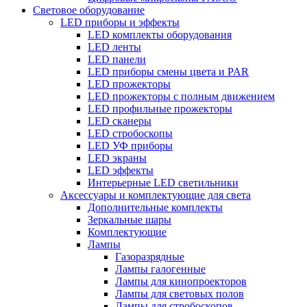
Световое оборудование
LED приборы и эффекты
LED комплекты оборудования
LED ленты
LED панели
LED приборы смены цвета и PAR
LED прожекторы
LED прожекторы с полным движением
LED профильные прожекторы
LED сканеры
LED стробоскопы
LED УФ приборы
LED экраны
LED эффекты
Интерьерные LED светильники
Аксессуары и комплектующие для света
Дополнительные комплекты
Зеркальные шары
Комплектующие
Лампы
Газоразрядные
Лампы галогенные
Лампы для кинопроекторов
Лампы для световых полов
Лампы для стробоскопов