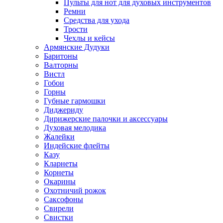
Пульты для нот для духовых инструментов
Ремни
Средства для ухода
Трости
Чехлы и кейсы
Армянские Дудуки
Баритоны
Валторны
Вистл
Гобои
Горны
Губные гармошки
Диджериду
Дирижерские палочки и аксессуары
Духовая мелодика
Жалейки
Индейские флейты
Казу
Кларнеты
Корнеты
Окарины
Охотничий рожок
Саксофоны
Свирели
Свистки