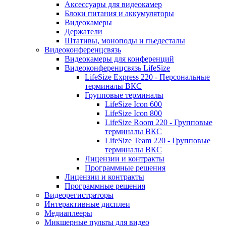
Аксессуары для видеокамер
Блоки питания и аккумуляторы
Видеокамеры
Держатели
Штативы, моноподы и пьедесталы
Видеоконференцсвязь
Видеокамеры для конференций
Видеоконференцсвязь LifeSize
LifeSize Express 220 - Персональные
терминалы ВКС
Групповые терминалы
LifeSize Icon 600
LifeSize Icon 800
LifeSize Room 220 - Групповые
терминалы ВКС
LifeSize Team 220 - Групповые
терминалы ВКС
Лицензии и контракты
Программные решения
Лицензии и контракты
Программные решения
Видеорегистраторы
Интерактивные дисплеи
Медиаплееры
Микшерные пульты для видео