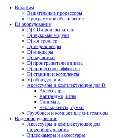
Broadcast
Вещательные процессоры
Программное обеспечение
DJ оборудование
Dj CD-проигрыватели
Dj звуковые модули
Dj контроллер
Dj медиаплееры
Dj микшеры
Dj наушники
Dj проигрыватели винила
Dj процессоры эффектов
Dj станции и комплекты
Vj оборудование
Аксессуары и комплектующие для Dj
Аксессуары
Картриджи, иглы
Слипматы
Чехлы, кейсы, сумки
Грувбоксы и компактные синтезаторы
Видеооборудование
Аксессуары и комплектующие для
видеооборудования
Видеокамеры и аксессуары