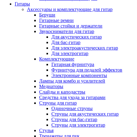
Гитары
Аксессуары и комплектующие для гитар
Беруши
Гитарные ремни
Гитарные стойки и держатели
Звукосниматели для гитар
Для акустических гитар
Для бас-гитар
Для электроакустических гитар
Для электрогитар
Комплектующие
Гитарная фурнитура
Фурнитура для педалей эффектов
Электронные компоненты
Лампы для комбо и усилителей
Медиаторы
Слайды и каподастры
Средства для ухода за гитарами
Струны для гитар
Одиночные струны
Струны для акустических гитар
Струны для бас-гитар
Струны для электрогитар
Стулья
Тренажеры для рук