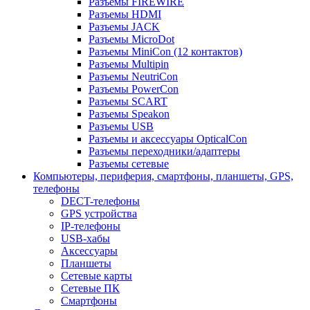
Разъемы FIREWIRE
Разъемы HDMI
Разъемы JACK
Разъемы MicroDot
Разъемы MiniCon (12 контактов)
Разъемы Multipin
Разъемы NeutriCon
Разъемы PowerCon
Разъемы SCART
Разъемы Speakon
Разъемы USB
Разъемы и аксессуары OpticalCon
Разъемы переходники/адаптеры
Разъемы сетевые
Компьютеры, периферия, смартфоны, планшеты, GPS,
телефоны
DECT-телефоны
GPS устройства
IP-телефоны
USB-хабы
Аксессуары
Планшеты
Сетевые карты
Сетевые ПК
Смартфоны