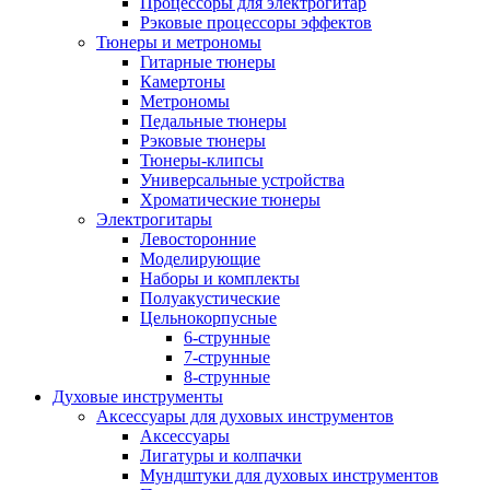
Процессоры для электрогитар
Рэковые процессоры эффектов
Тюнеры и метрономы
Гитарные тюнеры
Камертоны
Метрономы
Педальные тюнеры
Рэковые тюнеры
Тюнеры-клипсы
Универсальные устройства
Хроматические тюнеры
Электрогитары
Левосторонние
Моделирующие
Наборы и комплекты
Полуакустические
Цельнокорпусные
6-струнные
7-струнные
8-струнные
Духовые инструменты
Аксессуары для духовых инструментов
Аксессуары
Лигатуры и колпачки
Мундштуки для духовых инструментов