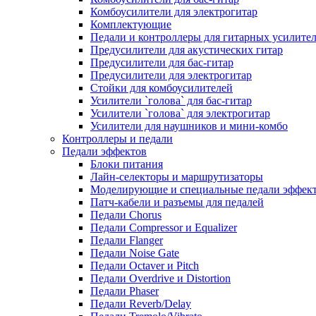
Комбоусилители для электрогитар
Комплектующие
Педали и контроллеры для гитарных усилите
Предусилители для акустических гитар
Предусилители для бас-гитар
Предусилители для электрогитар
Стойки для комбоусилителей
Усилители `голова` для бас-гитар
Усилители `голова` для электрогитар
Усилители для наушников и мини-комбо
Контроллеры и педали
Педали эффектов
Блоки питания
Лайн-селекторы и маршрутизаторы
Моделирующие и специальные педали эффек
Патч-кабели и разъемы для педалей
Педали Chorus
Педали Compressor и Equalizer
Педали Flanger
Педали Noise Gate
Педали Octaver и Pitch
Педали Overdrive и Distortion
Педали Phaser
Педали Reverb/Delay