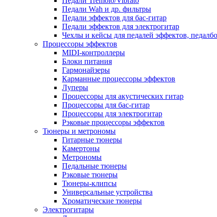
Педали Tremolo/Vibrato
Педали Wah и др. фильтры
Педали эффектов для бас-гитар
Педали эффектов для электрогитар
Чехлы и кейсы для педалей эффектов, педалб
Процессоры эффектов
MIDI-контроллеры
Блоки питания
Гармонайзеры
Карманные процессоры эффектов
Луперы
Процессоры для акустических гитар
Процессоры для бас-гитар
Процессоры для электрогитар
Рэковые процессоры эффектов
Тюнеры и метрономы
Гитарные тюнеры
Камертоны
Метрономы
Педальные тюнеры
Рэковые тюнеры
Тюнеры-клипсы
Универсальные устройства
Хроматические тюнеры
Электрогитары