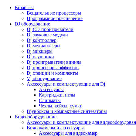
Broadcast
Вещательные процессоры
Программное обеспечение
DJ оборудование
Dj CD-проигрыватели
Dj звуковые модули
Dj контроллер
Dj медиаплееры
Dj микшеры
Dj наушники
Dj проигрыватели винила
Dj процессоры эффектов
Dj станции и комплекты
Vj оборудование
Аксессуары и комплектующие для Dj
Аксессуары
Картриджи, иглы
Слипматы
Чехлы, кейсы, сумки
Грувбоксы и компактные синтезаторы
Видеооборудование
Аксессуары и комплектующие для видеооборудова
Видеокамеры и аксессуары
Аксессуары для видеокамер