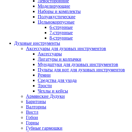
Левосторонние
Моделирующие
Наборы и комплекты
Полуакустические
Цельнокорпусные
6-струнные
7-струнные
8-струнные
Духовые инструменты
Аксессуары для духовых инструментов
Аксессуары
Лигатуры и колпачки
Мундштуки для духовых инструментов
Пульты для нот для духовых инструментов
Ремни
Средства для ухода
Трости
Чехлы и кейсы
Армянские Дудуки
Баритоны
Валторны
Вистл
Гобои
Горны
Губные гармошки