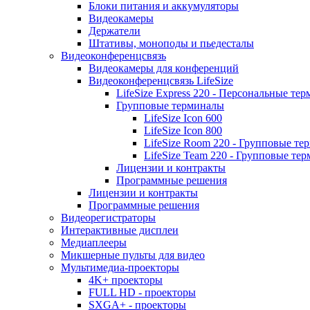
Блоки питания и аккумуляторы
Видеокамеры
Держатели
Штативы, моноподы и пьедесталы
Видеоконференцсвязь
Видеокамеры для конференций
Видеоконференцсвязь LifeSize
LifeSize Express 220 - Персональные т
Групповые терминалы
LifeSize Icon 600
LifeSize Icon 800
LifeSize Room 220 - Групповые т
LifeSize Team 220 - Групповые т
Лицензии и контракты
Программные решения
Лицензии и контракты
Программные решения
Видеорегистраторы
Интерактивные дисплеи
Медиаплееры
Микшерные пульты для видео
Мультимедиа-проекторы
4K+ проекторы
FULL HD - проекторы
SXGA+ - проекторы