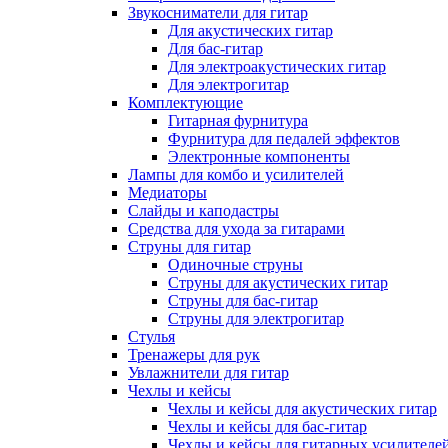
Звукосниматели для гитар
Для акустических гитар
Для бас-гитар
Для электроакустических гитар
Для электрогитар
Комплектующие
Гитарная фурнитура
Фурнитура для педалей эффектов
Электронные компоненты
Лампы для комбо и усилителей
Медиаторы
Слайды и каподастры
Средства для ухода за гитарами
Струны для гитар
Одиночные струны
Струны для акустических гитар
Струны для бас-гитар
Струны для электрогитар
Стулья
Тренажеры для рук
Увлажнители для гитар
Чехлы и кейсы
Чехлы и кейсы для акустических гитар
Чехлы и кейсы для бас-гитар
Чехлы и кейсы для гитарных усилителе