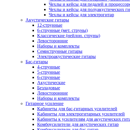
Чехлы и кейсы для педалей и процессор
Чехлы и кейсы для полуакустических ги
Чехлы и кейсы для электрогитар
Акустические гитары
12-струнные
6-струнные (мет. струны)
Классические (нейлон. струны)
Левосторонние
Наборы и комплекты
Семиструнные гитары
Электроакустические гитары
Бас-гитары
4-струнные
5-струнные
6-струнные
Акустические
Безладовые
Левосторонние
Наборы и комплекты
Гитарное усиление
Кабинеты для бас-гитарных усилителей
Кабинеты для электрогитарных усилителей
Кабинеты к усилителям для акустических гит
Комбоусилители для акустических гитар
Комбоусилители для бас-гитар