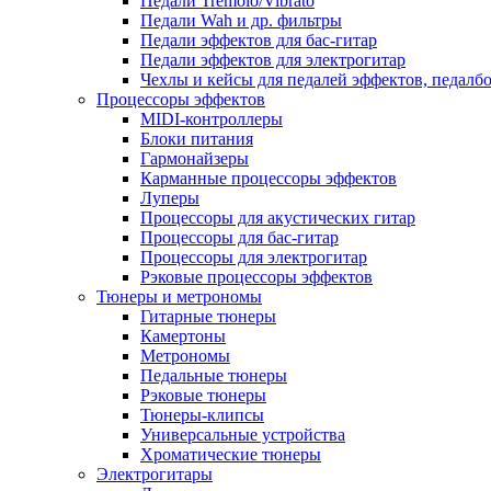
Педали Tremolo/Vibrato
Педали Wah и др. фильтры
Педали эффектов для бас-гитар
Педали эффектов для электрогитар
Чехлы и кейсы для педалей эффектов, педалб
Процессоры эффектов
MIDI-контроллеры
Блоки питания
Гармонайзеры
Карманные процессоры эффектов
Луперы
Процессоры для акустических гитар
Процессоры для бас-гитар
Процессоры для электрогитар
Рэковые процессоры эффектов
Тюнеры и метрономы
Гитарные тюнеры
Камертоны
Метрономы
Педальные тюнеры
Рэковые тюнеры
Тюнеры-клипсы
Универсальные устройства
Хроматические тюнеры
Электрогитары