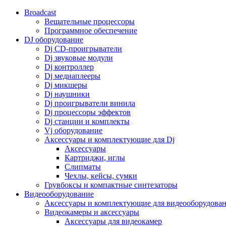
Broadcast
Вещательные процессоры
Программное обеспечение
DJ оборудование
Dj CD-проигрыватели
Dj звуковые модули
Dj контроллер
Dj медиаплееры
Dj микшеры
Dj наушники
Dj проигрыватели винила
Dj процессоры эффектов
Dj станции и комплекты
Vj оборудование
Аксессуары и комплектующие для Dj
Аксессуары
Картриджи, иглы
Слипматы
Чехлы, кейсы, сумки
Грувбоксы и компактные синтезаторы
Видеооборудование
Аксессуары и комплектующие для видеооборудова
Видеокамеры и аксессуары
Аксессуары для видеокамер