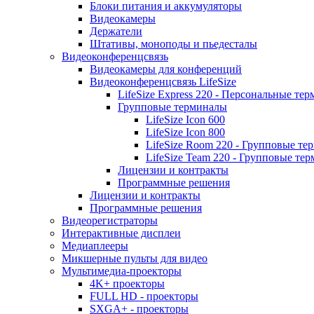
Блоки питания и аккумуляторы
Видеокамеры
Держатели
Штативы, моноподы и пьедесталы
Видеоконференцсвязь
Видеокамеры для конференций
Видеоконференцсвязь LifeSize
LifeSize Express 220 - Персональные т
Групповые терминалы
LifeSize Icon 600
LifeSize Icon 800
LifeSize Room 220 - Групповые т
LifeSize Team 220 - Групповые т
Лицензии и контракты
Программные решения
Лицензии и контракты
Программные решения
Видеорегистраторы
Интерактивные дисплеи
Медиаплееры
Микшерные пульты для видео
Мультимедиа-проекторы
4K+ проекторы
FULL HD - проекторы
SXGA+ - проекторы