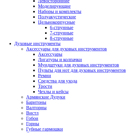
Левосторонние
Моделирующие
Наборы и комплекты
Полуакустические
Цельнокорпусные
6-струнные
7-струнные
8-струнные
Духовые инструменты
Аксессуары для духовых инструментов
Аксессуары
Лигатуры и колпачки
Мундштуки для духовых инструментов
Пульты для нот для духовых инструментов
Ремни
Средства для ухода
Трости
Чехлы и кейсы
Армянские Дудуки
Баритоны
Валторны
Вистл
Гобои
Горны
Губные гармошки