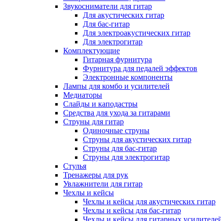
Звукосниматели для гитар
Для акустических гитар
Для бас-гитар
Для электроакустических гитар
Для электрогитар
Комплектующие
Гитарная фурнитура
Фурнитура для педалей эффектов
Электронные компоненты
Лампы для комбо и усилителей
Медиаторы
Слайды и каподастры
Средства для ухода за гитарами
Струны для гитар
Одиночные струны
Струны для акустических гитар
Струны для бас-гитар
Струны для электрогитар
Стулья
Тренажеры для рук
Увлажнители для гитар
Чехлы и кейсы
Чехлы и кейсы для акустических гитар
Чехлы и кейсы для бас-гитар
Чехлы и кейсы для гитарных усилителе