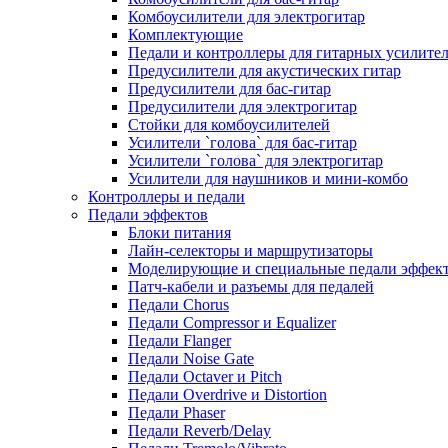
Комбоусилители для электрогитар
Комплектующие
Педали и контроллеры для гитарных усилите
Предусилители для акустических гитар
Предусилители для бас-гитар
Предусилители для электрогитар
Стойки для комбоусилителей
Усилители `голова` для бас-гитар
Усилители `голова` для электрогитар
Усилители для наушников и мини-комбо
Контроллеры и педали
Педали эффектов
Блоки питания
Лайн-селекторы и маршрутизаторы
Моделирующие и специальные педали эффек
Патч-кабели и разъемы для педалей
Педали Chorus
Педали Compressor и Equalizer
Педали Flanger
Педали Noise Gate
Педали Octaver и Pitch
Педали Overdrive и Distortion
Педали Phaser
Педали Reverb/Delay