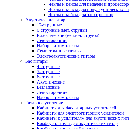
Чехлы и кейсы для педалей и процессор
Чехлы и кейсы для полуакустических ги
Чехлы и кейсы для электрогитар
Акустические гитары
12-струнные
6-струнные (мет. струны)
Классические (нейлон. струны)
Левосторонние
Наборы и комплекты
Семиструнные гитары
Электроакустические гитары
Бас-гитары
4-струнные
5-струнные
6-струнные
Акустические
Безладовые
Левосторонние
Наборы и комплекты
Гитарное усиление
Кабинеты для бас-гитарных усилителей
Кабинеты для электрогитарных усилителей
Кабинеты к усилителям для акустических гит
Комбоусилители для акустических гитар
Комбоусилители для бас-гитар