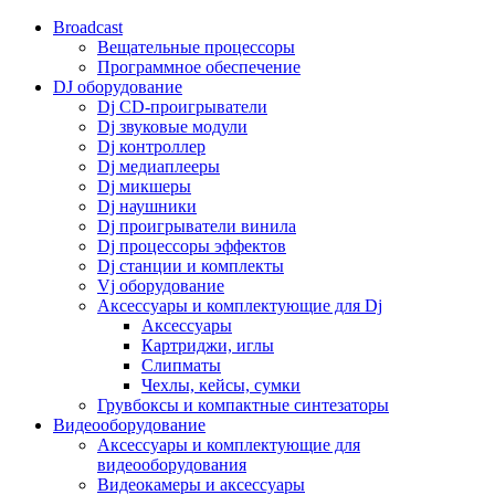
Broadcast
Вещательные процессоры
Программное обеспечение
DJ оборудование
Dj CD-проигрыватели
Dj звуковые модули
Dj контроллер
Dj медиаплееры
Dj микшеры
Dj наушники
Dj проигрыватели винила
Dj процессоры эффектов
Dj станции и комплекты
Vj оборудование
Аксессуары и комплектующие для Dj
Аксессуары
Картриджи, иглы
Слипматы
Чехлы, кейсы, сумки
Грувбоксы и компактные синтезаторы
Видеооборудование
Аксессуары и комплектующие для
видеооборудования
Видеокамеры и аксессуары