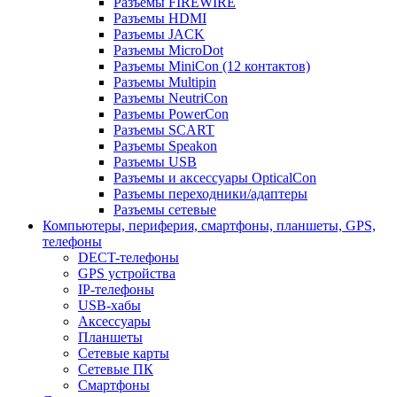
Разъемы FIREWIRE
Разъемы HDMI
Разъемы JACK
Разъемы MicroDot
Разъемы MiniCon (12 контактов)
Разъемы Multipin
Разъемы NeutriCon
Разъемы PowerCon
Разъемы SCART
Разъемы Speakon
Разъемы USB
Разъемы и аксессуары OpticalCon
Разъемы переходники/адаптеры
Разъемы сетевые
Компьютеры, периферия, смартфоны, планшеты, GPS,
телефоны
DECT-телефоны
GPS устройства
IP-телефоны
USB-хабы
Аксессуары
Планшеты
Сетевые карты
Сетевые ПК
Смартфоны