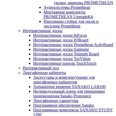
указки, маркеры PROMETHEAN
Аудиосистемы Promethean
Монтажные комплекты
PROMETHEAN UpgradeKit
Напольные стойки для досок и
дисплеев Promethean
Интерактивные доски
Интерактивные доски InFocus
Интерактивные доски IQBoard
Интерактивные доски Promethean ActivBoard
Интерактивные доски Samsung
Интерактивные доски Triumph Board
Интерактивные доски YesVision
Интерактивные панели TeachTouch
Интерактивный пол
Лингафонные кабинеты
Аксессуары и комплектующие для
лингафонных кабинетов
Аппаратное решение SANAKO LAB100
Индивидуальный плеер для тренировки
произношения Sanako Pronounce
Лингафонные гарнитуры
Программное обеспечение Sanako
Программные комплексы SANAKO STUDY
1200