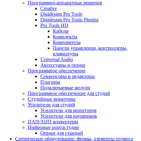
Программно-аппаратные решения
Creative
Digidesign Pro Tools
Digidesign Pro Tools Plugins
Pro Tools HD
Кабели
Комплекты
Компоненты
Панели управления, контроллеры,
клавиатуры
Universal Audio
Аксессуары и опции
Программное обеспечение
Cеквенсоры и редакторы
Плагины
Подключаемые модули
Программное обеспечение для студий
Студийные мониторы
Усилители для студий
Усилители для мониторов
Усилители для наушников
ЦАП/АЦП конвертеры
Цифровые портастудии
Опции для станций
Сценическое оборудование. фермы, элементы подвеса