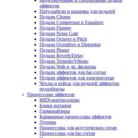
Моделирующие и специальные педали
эффектов
Патч-кабели и разъемы для педалей
Педали Chorus
Педали Compressor и Equalizer
Педали Flanger
Педали Noise Gate
Педали Octaver и Pitch
Педали Overdrive и Distortion
Педали Phaser
Педали Reverb/Delay
Педали Tremolo/Vibrato
Педали Wah и др. фильтры
Педали эффектов для бас-гитар
Педали эффектов для электрогитар
Чехлы и кейсы для педалей эффектов,
педалборды
Процессоры эффектов
MIDI-контроллеры
Блоки питания
Гармонайзеры
Карманные процессоры эффектов
Луперы
Процессоры для акустических гитар
Процессоры для бас-гитар