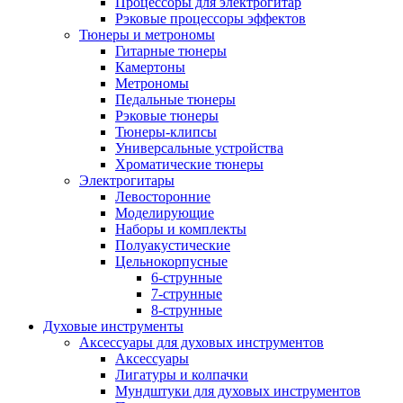
Процессоры для электрогитар
Рэковые процессоры эффектов
Тюнеры и метрономы
Гитарные тюнеры
Камертоны
Метрономы
Педальные тюнеры
Рэковые тюнеры
Тюнеры-клипсы
Универсальные устройства
Хроматические тюнеры
Электрогитары
Левосторонние
Моделирующие
Наборы и комплекты
Полуакустические
Цельнокорпусные
6-струнные
7-струнные
8-струнные
Духовые инструменты
Аксессуары для духовых инструментов
Аксессуары
Лигатуры и колпачки
Мундштуки для духовых инструментов