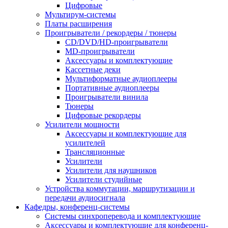
Цифровые
Мультирум-системы
Платы расширения
Проигрыватели / рекордеры / тюнеры
CD/DVD/HD-проигрыватели
MD-проигрыватели
Аксессуары и комплектующие
Кассетные деки
Мультиформатные аудиоплееры
Портативные аудиоплееры
Проигрыватели винила
Тюнеры
Цифровые рекордеры
Усилители мощности
Аксессуары и комплектующие для
усилителей
Трансляционные
Усилители
Усилители для наушников
Усилители студийные
Устройства коммутации, маршрутизации и
передачи аудиосигнала
Кафедры, конференц-системы
Cистемы синхроперевода и комплектующие
Аксессуары и комплектующие для конференц-