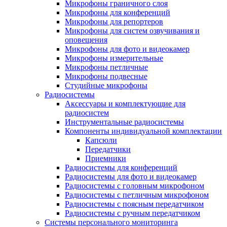
Микрофоны граничного слоя
Микрофоны для конференций
Микрофоны для репортеров
Микрофоны для систем озвучивания и
оповещения
Микрофоны для фото и видеокамер
Микрофоны измерительные
Микрофоны петличные
Микрофоны подвесные
Студийные микрофоны
Радиосистемы
Аксессуары и комплектующие для
радиосистем
Инструментальные радиосистемы
Компоненты индивидуальной комплектации
Капсюли
Передатчики
Приемники
Радиосистемы для конференций
Радиосистемы для фото и видеокамер
Радиосистемы с головным микрофоном
Радиосистемы с петличным микрофоном
Радиосистемы с поясным передатчиком
Радиосистемы с ручным передатчиком
Системы персонального мониторинга