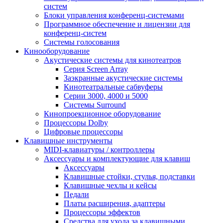
систем
Блоки управления конференц-системами
Программное обеспечение и лицензии для
конференц-систем
Системы голосования
Кинооборудование
Акустические системы для кинотеатров
Cерия Screen Array
Заэкранные акустические системы
Кинотеатральные сабвуферы
Серии 3000, 4000 и 5000
Системы Surround
Кинопроекционное оборудование
Процессоры Dolby
Цифровые процессоры
Клавишные инструменты
MIDI-клавиатуры / контроллеры
Аксессуары и комплектующие для клавиш
Аксессуары
Клавишные стойки, стулья, подставки
Клавишные чехлы и кейсы
Педали
Платы расширения, адаптеры
Процессоры эффектов
Средства для ухода за клавишными