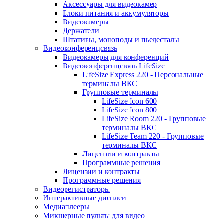
Аксессуары для видеокамер
Блоки питания и аккумуляторы
Видеокамеры
Держатели
Штативы, моноподы и пьедесталы
Видеоконференцсвязь
Видеокамеры для конференций
Видеоконференцсвязь LifeSize
LifeSize Express 220 - Персональные
терминалы ВКС
Групповые терминалы
LifeSize Icon 600
LifeSize Icon 800
LifeSize Room 220 - Групповые
терминалы ВКС
LifeSize Team 220 - Групповые
терминалы ВКС
Лицензии и контракты
Программные решения
Лицензии и контракты
Программные решения
Видеорегистраторы
Интерактивные дисплеи
Медиаплееры
Микшерные пульты для видео