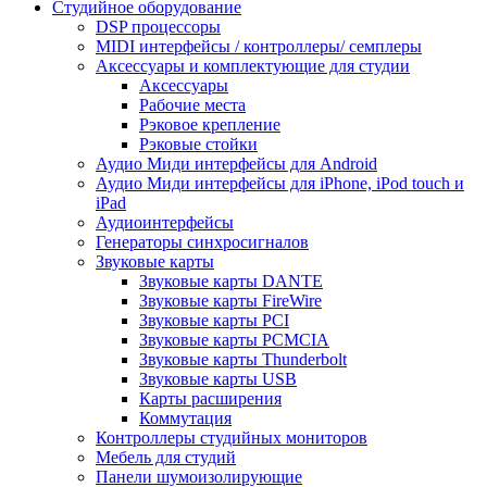
Студийное оборудование
DSP процессоры
MIDI интерфейсы / контроллеры/ семплеры
Аксессуары и комплектующие для студии
Аксессуары
Рабочие места
Рэковое крепление
Рэковые стойки
Аудио Миди интерфейсы для Android
Аудио Миди интерфейсы для iPhone, iPod touch и
iPad
Аудиоинтерфейсы
Генераторы синхросигналов
Звуковые карты
Звуковые карты DANTE
Звуковые карты FireWire
Звуковые карты PCI
Звуковые карты PCMCIA
Звуковые карты Thunderbolt
Звуковые карты USB
Карты расширения
Коммутация
Контроллеры студийных мониторов
Мебель для студий
Панели шумоизолирующие