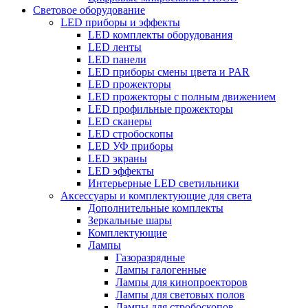
Световое оборудование
LED приборы и эффекты
LED комплекты оборудования
LED ленты
LED панели
LED приборы смены цвета и PAR
LED прожекторы
LED прожекторы с полным движением
LED профильные прожекторы
LED сканеры
LED стробоскопы
LED УФ приборы
LED экраны
LED эффекты
Интерьерные LED светильники
Аксессуары и комплектующие для света
Дополнительные комплекты
Зеркальные шары
Комплектующие
Лампы
Газоразрядные
Лампы галогенные
Лампы для кинопроекторов
Лампы для световых полов
Лампы для стробоскопов