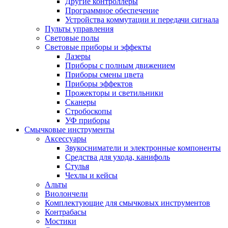
Другие контроллеры
Программное обеспечение
Устройства коммутации и передачи сигнала
Пульты управления
Световые полы
Световые приборы и эффекты
Лазеры
Приборы с полным движением
Приборы смены цвета
Приборы эффектов
Прожекторы и светильники
Сканеры
Стробоскопы
УФ приборы
Смычковые инструменты
Аксессуары
Звукосниматели и электронные компоненты
Средства для ухода, канифоль
Стулья
Чехлы и кейсы
Альты
Виолончели
Комплектующие для смычковых инструментов
Контрабасы
Мостики