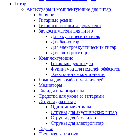
Гитары
Аксессуары и комплектующие для гитар
Беруши
Гитарные ремни
Гитарные стойки и держатели
Звукосниматели для гитар
Для акустических гитар
Для бас-гитар
Для электроакустических гитар
Для электрогитар
Комплектующие
Гитарная фурнитура
Фурнитура для педалей эффектов
Электронные компоненты
Лампы для комбо и усилителей
Медиаторы
Слайды и каподастры
Средства для ухода за гитарами
Струны для гитар
Одиночные струны
Струны для акустических гитар
Струны для бас-гитар
Струны для электрогитар
Стулья
Тренажеры для рук