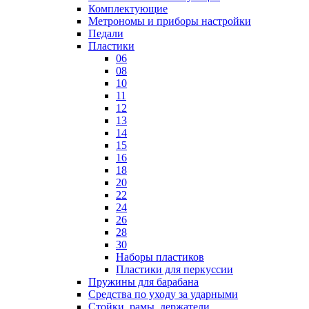
Комплектующие
Метрономы и приборы настройки
Педали
Пластики
06
08
10
11
12
13
14
15
16
18
20
22
24
26
28
30
Наборы пластиков
Пластики для перкуссии
Пружины для барабана
Средства по уходу за ударными
Стойки, рамы, держатели