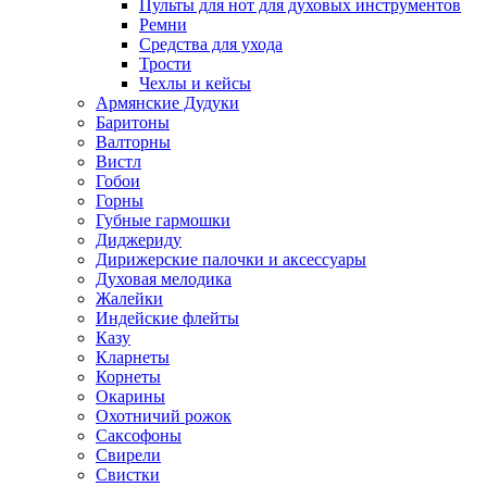
Пульты для нот для духовых инструментов
Ремни
Средства для ухода
Трости
Чехлы и кейсы
Армянские Дудуки
Баритоны
Валторны
Вистл
Гобои
Горны
Губные гармошки
Диджериду
Дирижерские палочки и аксессуары
Духовая мелодика
Жалейки
Индейские флейты
Казу
Кларнеты
Корнеты
Окарины
Охотничий рожок
Саксофоны
Свирели
Свистки