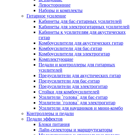
Левосторонние
Наборы и комплекты
Гитарное усиление
Кабинеты для бас-гитарных усилителей
Кабинеты для электрогитарных усилителей
Кабинеты к усилителям для акустических
гитар
Комбоусилители для акустических гитар
Комбоусилители для бас-гитар
Комбоусилители для электрогитар
Комплектующие
Педали и контроллеры для гитарных
усилителей
Предусилители для акустических гитар
Предусилители для бас-гитар
Предусилители для электрогитар
Стойки для комбоусилителей
Усилители `голова` для бас-гитар
Усилители `голова` для электрогитар
Усилители для наушников и мини-комбо
Контроллеры и педали
Педали эффектов
Блоки питания
Лайн-селекторы и маршрутизаторы