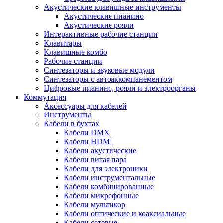
Акустические клавишные инструменты
Акустические пианино
Акустические рояли
Интерактивные рабочие станции
Клавитары
Клавишные комбо
Рабочие станции
Синтезаторы и звуковые модули
Синтезаторы с автоаккомпанементом
Цифровые пианино, рояли и электроорганы
Коммутация
Аксессуары для кабелей
Инструменты
Кабели в бухтах
Кабели DMX
Кабели HDMI
Кабели акустические
Кабели витая пара
Кабели для электроники
Кабели инструментальные
Кабели комбинированные
Кабели микрофонные
Кабели мультикор
Кабели оптические и коаксиальные
Кабели сетевые