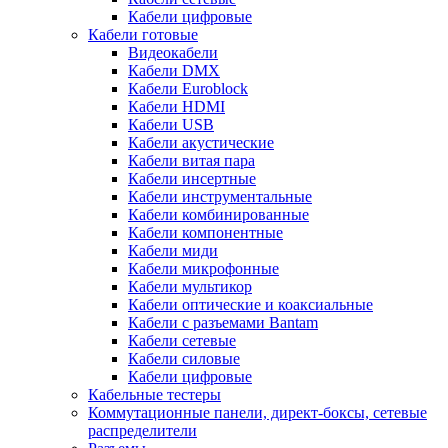
Кабели цифровые
Кабели готовые
Видеокабели
Кабели DMX
Кабели Euroblock
Кабели HDMI
Кабели USB
Кабели акустические
Кабели витая пара
Кабели инсертные
Кабели инструментальные
Кабели комбинированные
Кабели компонентные
Кабели миди
Кабели микрофонные
Кабели мультикор
Кабели оптические и коаксиальные
Кабели с разъемами Bantam
Кабели сетевые
Кабели силовые
Кабели цифровые
Кабельные тестеры
Коммутационные панели, директ-боксы, сетевые
распределители