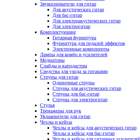
Звукосниматели для гитар
Для акустических гитар
Для бас-гитар
Для электроакустических гитар
Для электрогитар
Комплектующие
Гитарная фурнитура
Фурнитура для педалей эффектов
Электронные компоненты
Лампы для комбо и усилителей
Медиаторы
Слайды и каподастры
Средства для ухода за гитарами
Струны для гитар
Одиночные струны
Струны для акустических гитар
Струны для бас-гитар
Струны для электрогитар
Стулья
Тренажеры для рук
Увлажнители для гитар
Чехлы и кейсы
Чехлы и кейсы для акустических гитар
Чехлы и кейсы для бас-гитар
Чехлы и кейсы для гитарных усилителе