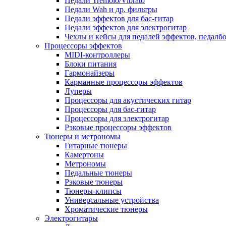
Педали Tremolo/Vibrato
Педали Wah и др. фильтры
Педали эффектов для бас-гитар
Педали эффектов для электрогитар
Чехлы и кейсы для педалей эффектов, педалб
Процессоры эффектов
MIDI-контроллеры
Блоки питания
Гармонайзеры
Карманные процессоры эффектов
Луперы
Процессоры для акустических гитар
Процессоры для бас-гитар
Процессоры для электрогитар
Рэковые процессоры эффектов
Тюнеры и метрономы
Гитарные тюнеры
Камертоны
Метрономы
Педальные тюнеры
Рэковые тюнеры
Тюнеры-клипсы
Универсальные устройства
Хроматические тюнеры
Электрогитары