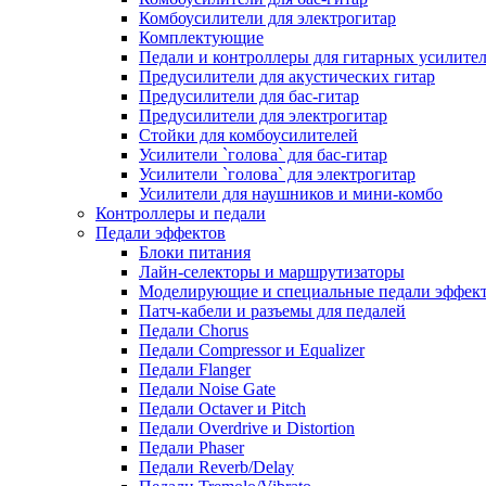
Комбоусилители для электрогитар
Комплектующие
Педали и контроллеры для гитарных усилите
Предусилители для акустических гитар
Предусилители для бас-гитар
Предусилители для электрогитар
Стойки для комбоусилителей
Усилители `голова` для бас-гитар
Усилители `голова` для электрогитар
Усилители для наушников и мини-комбо
Контроллеры и педали
Педали эффектов
Блоки питания
Лайн-селекторы и маршрутизаторы
Моделирующие и специальные педали эффек
Патч-кабели и разъемы для педалей
Педали Chorus
Педали Compressor и Equalizer
Педали Flanger
Педали Noise Gate
Педали Octaver и Pitch
Педали Overdrive и Distortion
Педали Phaser
Педали Reverb/Delay