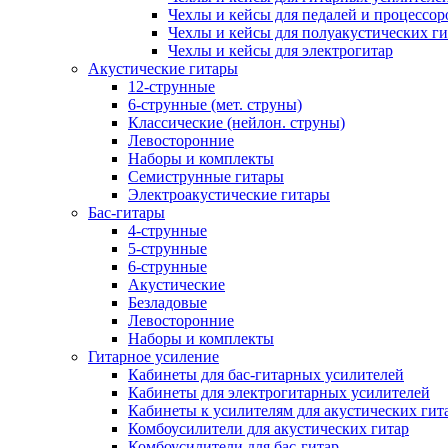
Чехлы и кейсы для педалей и процессор
Чехлы и кейсы для полуакустических ги
Чехлы и кейсы для электрогитар
Акустические гитары
12-струнные
6-струнные (мет. струны)
Классические (нейлон. струны)
Левосторонние
Наборы и комплекты
Семиструнные гитары
Электроакустические гитары
Бас-гитары
4-струнные
5-струнные
6-струнные
Акустические
Безладовые
Левосторонние
Наборы и комплекты
Гитарное усиление
Кабинеты для бас-гитарных усилителей
Кабинеты для электрогитарных усилителей
Кабинеты к усилителям для акустических гит
Комбоусилители для акустических гитар
Комбоусилители для бас-гитар