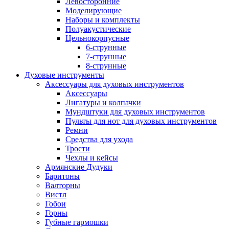
Левосторонние
Моделирующие
Наборы и комплекты
Полуакустические
Цельнокорпусные
6-струнные
7-струнные
8-струнные
Духовые инструменты
Аксессуары для духовых инструментов
Аксессуары
Лигатуры и колпачки
Мундштуки для духовых инструментов
Пульты для нот для духовых инструментов
Ремни
Средства для ухода
Трости
Чехлы и кейсы
Армянские Дудуки
Баритоны
Валторны
Вистл
Гобои
Горны
Губные гармошки