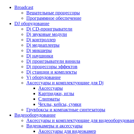
Broadcast
Вещательные процессоры
Программное обеспечение
DJ оборудование
Dj CD-проигрыватели
Dj звуковые модули
Dj контроллер
Dj медиаплееры
Dj микшеры
Dj наушники
Dj проигрыватели винила
Dj процессоры эффектов
Dj станции и комплекты
Vj оборудование
Аксессуары и комплектующие для Dj
Аксессуары
Картриджи, иглы
Слипматы
Чехлы, кейсы, сумки
Грувбоксы и компактные синтезаторы
Видеооборудование
Аксессуары и комплектующие для видеооборудова
Видеокамеры и аксессуары
Аксессуары для видеокамер