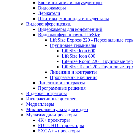
Блоки питания и аккумуляторы
Видеокамеры
Держатели
Штативы, моноподы и пьедесталы
Видеоконференцсвязь
Видеокамеры для конференций
Видеоконференцсвязь LifeSize
LifeSize Express 220 - Персональные т
Групповые терминалы
LifeSize Icon 600
LifeSize Icon 800
LifeSize Room 220 - Групповые т
LifeSize Team 220 - Групповые т
Лицензии и контракты
Программные решения
Лицензии и контракты
Программные решения
Видеорегистраторы
Интерактивные дисплеи
Медиаплееры
Микшерные пульты для видео
Мультимедиа-проекторы
4K+ проекторы
FULL HD - проекторы
SXGA+ - проекторы