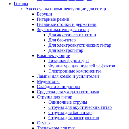
Гитары
Аксессуары и комплектующие для гитар
Беруши
Гитарные ремни
Гитарные стойки и держатели
Звукосниматели для гитар
Для акустических гитар
Для бас-гитар
Для электроакустических гитар
Для электрогитар
Комплектующие
Гитарная фурнитура
Фурнитура для педалей эффектов
Электронные компоненты
Лампы для комбо и усилителей
Медиаторы
Слайды и каподастры
Средства для ухода за гитарами
Струны для гитар
Одиночные струны
Струны для акустических гитар
Струны для бас-гитар
Струны для электрогитар
Стулья
Тренажеры для рук