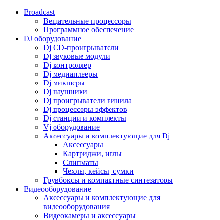
Broadcast
Вещательные процессоры
Программное обеспечение
DJ оборудование
Dj CD-проигрыватели
Dj звуковые модули
Dj контроллер
Dj медиаплееры
Dj микшеры
Dj наушники
Dj проигрыватели винила
Dj процессоры эффектов
Dj станции и комплекты
Vj оборудование
Аксессуары и комплектующие для Dj
Аксессуары
Картриджи, иглы
Слипматы
Чехлы, кейсы, сумки
Грувбоксы и компактные синтезаторы
Видеооборудование
Аксессуары и комплектующие для
видеооборудования
Видеокамеры и аксессуары