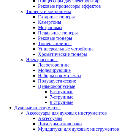
Процессоры для электрогитар
Рэковые процессоры эффектов
Тюнеры и метрономы
Гитарные тюнеры
Камертоны
Метрономы
Педальные тюнеры
Рэковые тюнеры
Тюнеры-клипсы
Универсальные устройства
Хроматические тюнеры
Электрогитары
Левосторонние
Моделирующие
Наборы и комплекты
Полуакустические
Цельнокорпусные
6-струнные
7-струнные
8-струнные
Духовые инструменты
Аксессуары для духовых инструментов
Аксессуары
Лигатуры и колпачки
Мундштуки для духовых инструментов