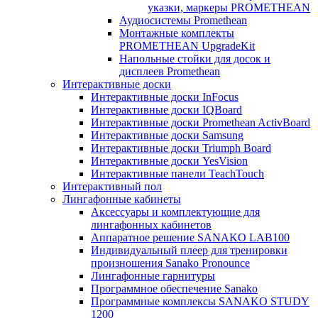
указки, маркеры PROMETHEAN
Аудиосистемы Promethean
Монтажные комплекты
PROMETHEAN UpgradeKit
Напольные стойки для досок и
дисплеев Promethean
Интерактивные доски
Интерактивные доски InFocus
Интерактивные доски IQBoard
Интерактивные доски Promethean ActivBoard
Интерактивные доски Samsung
Интерактивные доски Triumph Board
Интерактивные доски YesVision
Интерактивные панели TeachTouch
Интерактивный пол
Лингафонные кабинеты
Аксессуары и комплектующие для
лингафонных кабинетов
Аппаратное решение SANAKO LAB100
Индивидуальный плеер для тренировки
произношения Sanako Pronounce
Лингафонные гарнитуры
Программное обеспечение Sanako
Программные комплексы SANAKO STUDY
1200