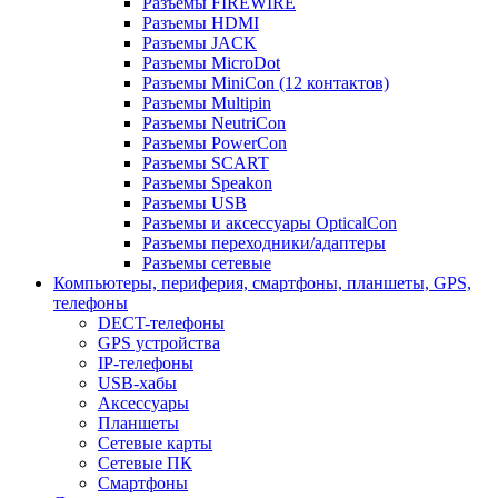
Разъемы FIREWIRE
Разъемы HDMI
Разъемы JACK
Разъемы MicroDot
Разъемы MiniCon (12 контактов)
Разъемы Multipin
Разъемы NeutriCon
Разъемы PowerCon
Разъемы SCART
Разъемы Speakon
Разъемы USB
Разъемы и аксессуары OpticalCon
Разъемы переходники/адаптеры
Разъемы сетевые
Компьютеры, периферия, смартфоны, планшеты, GPS,
телефоны
DECT-телефоны
GPS устройства
IP-телефоны
USB-хабы
Аксессуары
Планшеты
Сетевые карты
Сетевые ПК
Смартфоны