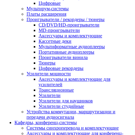
Цифровые
Мультирум-системы
Платы расширения
Проигрыватели / рекордеры / тюнеры
CD/DVD/HD-проигрыватели
MD-проигрыватели
Аксессуары и комплектующие
Кассетные деки
Мультиформатные аудиоплееры
Портативные аудиоплееры
Проигрыватели винила
Тюнеры
Цифровые рекордеры
Усилители мощности
Аксессуары и комплектующие для
усилителей
Трансляционные
Усилители
Усилители для наушников
Усилители студийные
Устройства коммутации, маршрутизации и
передачи аудиосигнала
Кафедры, конференц-системы
Cистемы синхроперевода и комплектующие
Аксессуары и комплектующие для конференц-