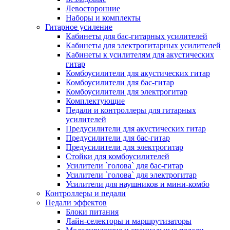
Левосторонние
Наборы и комплекты
Гитарное усиление
Кабинеты для бас-гитарных усилителей
Кабинеты для электрогитарных усилителей
Кабинеты к усилителям для акустических
гитар
Комбоусилители для акустических гитар
Комбоусилители для бас-гитар
Комбоусилители для электрогитар
Комплектующие
Педали и контроллеры для гитарных
усилителей
Предусилители для акустических гитар
Предусилители для бас-гитар
Предусилители для электрогитар
Стойки для комбоусилителей
Усилители `голова` для бас-гитар
Усилители `голова` для электрогитар
Усилители для наушников и мини-комбо
Контроллеры и педали
Педали эффектов
Блоки питания
Лайн-селекторы и маршрутизаторы