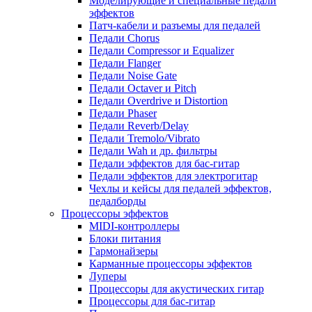
Моделирующие и специальные педали
эффектов
Патч-кабели и разъемы для педалей
Педали Chorus
Педали Compressor и Equalizer
Педали Flanger
Педали Noise Gate
Педали Octaver и Pitch
Педали Overdrive и Distortion
Педали Phaser
Педали Reverb/Delay
Педали Tremolo/Vibrato
Педали Wah и др. фильтры
Педали эффектов для бас-гитар
Педали эффектов для электрогитар
Чехлы и кейсы для педалей эффектов,
педалборды
Процессоры эффектов
MIDI-контроллеры
Блоки питания
Гармонайзеры
Карманные процессоры эффектов
Луперы
Процессоры для акустических гитар
Процессоры для бас-гитар