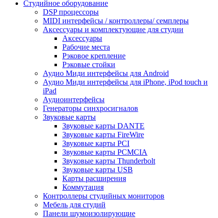
Студийное оборудование
DSP процессоры
MIDI интерфейсы / контроллеры/ семплеры
Аксессуары и комплектующие для студии
Аксессуары
Рабочие места
Рэковое крепление
Рэковые стойки
Аудио Миди интерфейсы для Android
Аудио Миди интерфейсы для iPhone, iPod touch и
iPad
Аудиоинтерфейсы
Генераторы синхросигналов
Звуковые карты
Звуковые карты DANTE
Звуковые карты FireWire
Звуковые карты PCI
Звуковые карты PCMCIA
Звуковые карты Thunderbolt
Звуковые карты USB
Карты расширения
Коммутация
Контроллеры студийных мониторов
Мебель для студий
Панели шумоизолирующие