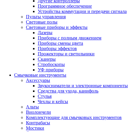
Другие контроллеры
Программное обеспечение
Устройства коммутации и передачи сигнала
Пульты управления
Световые полы
Световые приборы и эффекты
Лазеры
Приборы с полным движением
Приборы смены цвета
Приборы эффектов
Прожекторы и светильники
Сканеры
Стробоскопы
УФ приборы
Смычковые инструменты
Аксессуары
Звукосниматели и электронные компоненты
Средства для ухода, канифоль
Стулья
Чехлы и кейсы
Альты
Виолончели
Комплектующие для смычковых инструментов
Контрабасы
Мостики