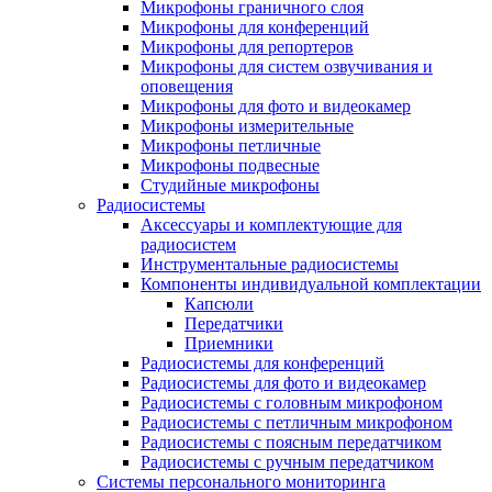
Микрофоны граничного слоя
Микрофоны для конференций
Микрофоны для репортеров
Микрофоны для систем озвучивания и
оповещения
Микрофоны для фото и видеокамер
Микрофоны измерительные
Микрофоны петличные
Микрофоны подвесные
Студийные микрофоны
Радиосистемы
Аксессуары и комплектующие для
радиосистем
Инструментальные радиосистемы
Компоненты индивидуальной комплектации
Капсюли
Передатчики
Приемники
Радиосистемы для конференций
Радиосистемы для фото и видеокамер
Радиосистемы с головным микрофоном
Радиосистемы с петличным микрофоном
Радиосистемы с поясным передатчиком
Радиосистемы с ручным передатчиком
Системы персонального мониторинга