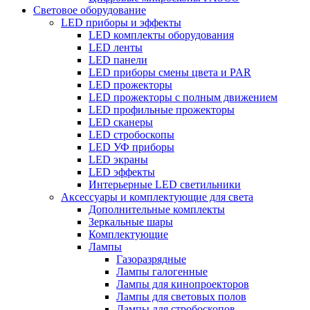
Световое оборудование
LED приборы и эффекты
LED комплекты оборудования
LED ленты
LED панели
LED приборы смены цвета и PAR
LED прожекторы
LED прожекторы с полным движением
LED профильные прожекторы
LED сканеры
LED стробоскопы
LED УФ приборы
LED экраны
LED эффекты
Интерьерные LED светильники
Аксессуары и комплектующие для света
Дополнительные комплекты
Зеркальные шары
Комплектующие
Лампы
Газоразрядные
Лампы галогенные
Лампы для кинопроекторов
Лампы для световых полов
Лампы для стробоскопов