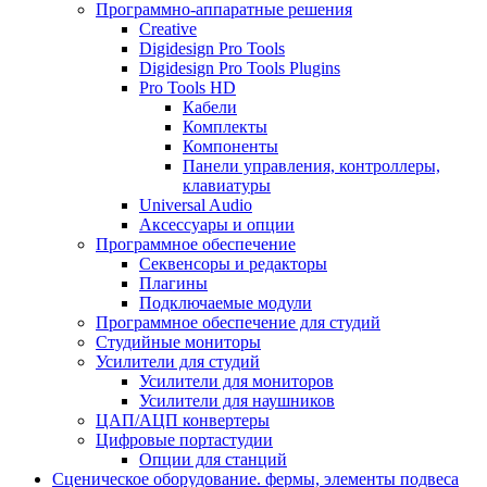
Программно-аппаратные решения
Creative
Digidesign Pro Tools
Digidesign Pro Tools Plugins
Pro Tools HD
Кабели
Комплекты
Компоненты
Панели управления, контроллеры,
клавиатуры
Universal Audio
Аксессуары и опции
Программное обеспечение
Cеквенсоры и редакторы
Плагины
Подключаемые модули
Программное обеспечение для студий
Студийные мониторы
Усилители для студий
Усилители для мониторов
Усилители для наушников
ЦАП/АЦП конвертеры
Цифровые портастудии
Опции для станций
Сценическое оборудование. фермы, элементы подвеса