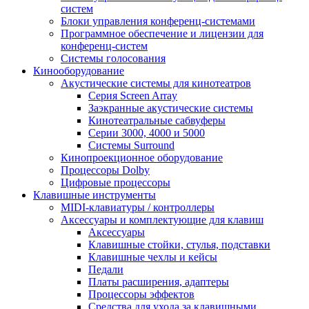
систем
Блоки управления конференц-системами
Программное обеспечение и лицензии для
конференц-систем
Системы голосования
Кинооборудование
Акустические системы для кинотеатров
Cерия Screen Array
Заэкранные акустические системы
Кинотеатральные сабвуферы
Серии 3000, 4000 и 5000
Системы Surround
Кинопроекционное оборудование
Процессоры Dolby
Цифровые процессоры
Клавишные инструменты
MIDI-клавиатуры / контроллеры
Аксессуары и комплектующие для клавиш
Аксессуары
Клавишные стойки, стулья, подставки
Клавишные чехлы и кейсы
Педали
Платы расширения, адаптеры
Процессоры эффектов
Средства для ухода за клавишными