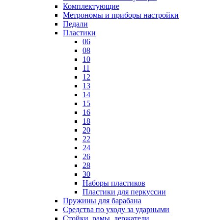
Комплектующие
Метрономы и приборы настройки
Педали
Пластики
06
08
10
11
12
13
14
15
16
18
20
22
24
26
28
30
Наборы пластиков
Пластики для перкуссии
Пружины для барабана
Средства по уходу за ударными
Стойки, рамы, держатели