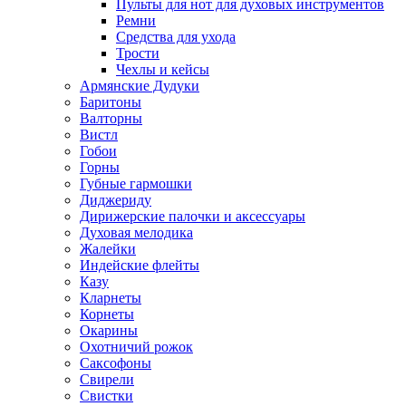
Пульты для нот для духовых инструментов
Ремни
Средства для ухода
Трости
Чехлы и кейсы
Армянские Дудуки
Баритоны
Валторны
Вистл
Гобои
Горны
Губные гармошки
Диджериду
Дирижерские палочки и аксессуары
Духовая мелодика
Жалейки
Индейские флейты
Казу
Кларнеты
Корнеты
Окарины
Охотничий рожок
Саксофоны
Свирели
Свистки