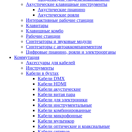
Акустические клавишные инструменты
Акустические пианино
Акустические рояли
Интерактивные рабочие станции
Клавитары
Клавишные комбо
Рабочие станции
Синтезаторы и звуковые модули
Синтезаторы с автоаккомпанементом
Цифровые пианино, рояли и электроорганы
Коммутация
Аксессуары для кабелей
Инструменты
Кабели в бухтах
Кабели DMX
Кабели HDMI
Кабели акустические
Кабели витая пара
Кабели для электроники
Кабели инструментальные
Кабели комбинированные
Кабели микрофонные
Кабели мультикор
Кабели оптические и коаксиальные
Кабели сетевые