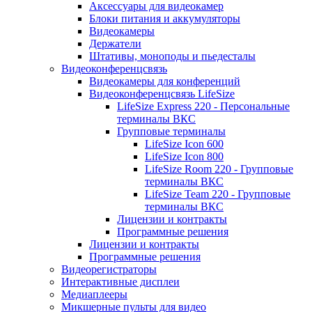
Аксессуары для видеокамер
Блоки питания и аккумуляторы
Видеокамеры
Держатели
Штативы, моноподы и пьедесталы
Видеоконференцсвязь
Видеокамеры для конференций
Видеоконференцсвязь LifeSize
LifeSize Express 220 - Персональные
терминалы ВКС
Групповые терминалы
LifeSize Icon 600
LifeSize Icon 800
LifeSize Room 220 - Групповые
терминалы ВКС
LifeSize Team 220 - Групповые
терминалы ВКС
Лицензии и контракты
Программные решения
Лицензии и контракты
Программные решения
Видеорегистраторы
Интерактивные дисплеи
Медиаплееры
Микшерные пульты для видео