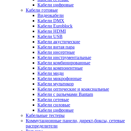
Кабели цифровые
Кабели готовые
Видеокабели
Кабели DMX
Кабели Euroblock
Кабели HDMI
Кабели USB
Кабели акустические
Кабели витая пара
Кабели инсертные
Кабели инструментальные
Кабели комбинированные
Кабели компонентные
Кабели миди
Кабели микрофонные
Кабели мультикор
Кабели оптические и коаксиальные
Кабели с разъемами Bantam
Кабели сетевые
Кабели силовые
Кабели цифровые
Кабельные тестеры
Коммутационные панели, директ-боксы, сетевые
распределители