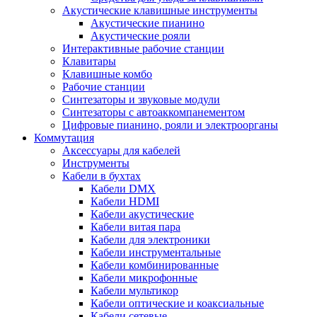
Акустические клавишные инструменты
Акустические пианино
Акустические рояли
Интерактивные рабочие станции
Клавитары
Клавишные комбо
Рабочие станции
Синтезаторы и звуковые модули
Синтезаторы с автоаккомпанементом
Цифровые пианино, рояли и электроорганы
Коммутация
Аксессуары для кабелей
Инструменты
Кабели в бухтах
Кабели DMX
Кабели HDMI
Кабели акустические
Кабели витая пара
Кабели для электроники
Кабели инструментальные
Кабели комбинированные
Кабели микрофонные
Кабели мультикор
Кабели оптические и коаксиальные
Кабели сетевые