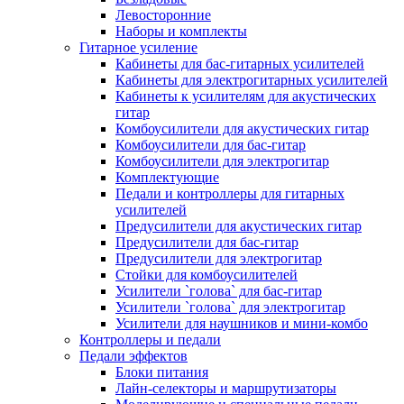
Левосторонние
Наборы и комплекты
Гитарное усиление
Кабинеты для бас-гитарных усилителей
Кабинеты для электрогитарных усилителей
Кабинеты к усилителям для акустических
гитар
Комбоусилители для акустических гитар
Комбоусилители для бас-гитар
Комбоусилители для электрогитар
Комплектующие
Педали и контроллеры для гитарных
усилителей
Предусилители для акустических гитар
Предусилители для бас-гитар
Предусилители для электрогитар
Стойки для комбоусилителей
Усилители `голова` для бас-гитар
Усилители `голова` для электрогитар
Усилители для наушников и мини-комбо
Контроллеры и педали
Педали эффектов
Блоки питания
Лайн-селекторы и маршрутизаторы