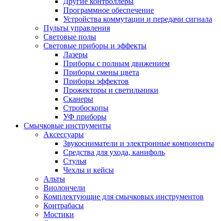
Другие контроллеры
Программное обеспечение
Устройства коммутации и передачи сигнала
Пульты управления
Световые полы
Световые приборы и эффекты
Лазеры
Приборы с полным движением
Приборы смены цвета
Приборы эффектов
Прожекторы и светильники
Сканеры
Стробоскопы
УФ приборы
Смычковые инструменты
Аксессуары
Звукосниматели и электронные компоненты
Средства для ухода, канифоль
Стулья
Чехлы и кейсы
Альты
Виолончели
Комплектующие для смычковых инструментов
Контрабасы
Мостики