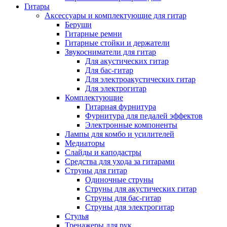
Гитары
Аксессуары и комплектующие для гитар
Беруши
Гитарные ремни
Гитарные стойки и держатели
Звукосниматели для гитар
Для акустических гитар
Для бас-гитар
Для электроакустических гитар
Для электрогитар
Комплектующие
Гитарная фурнитура
Фурнитура для педалей эффектов
Электронные компоненты
Лампы для комбо и усилителей
Медиаторы
Слайды и каподастры
Средства для ухода за гитарами
Струны для гитар
Одиночные струны
Струны для акустических гитар
Струны для бас-гитар
Струны для электрогитар
Стулья
Тренажеры для рук