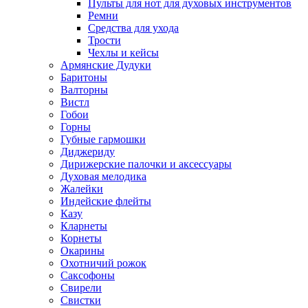
Пульты для нот для духовых инструментов
Ремни
Средства для ухода
Трости
Чехлы и кейсы
Армянские Дудуки
Баритоны
Валторны
Вистл
Гобои
Горны
Губные гармошки
Диджериду
Дирижерские палочки и аксессуары
Духовая мелодика
Жалейки
Индейские флейты
Казу
Кларнеты
Корнеты
Окарины
Охотничий рожок
Саксофоны
Свирели
Свистки