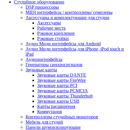
Студийное оборудование
DSP процессоры
MIDI интерфейсы / контроллеры/ семплеры
Аксессуары и комплектующие для студии
Аксессуары
Рабочие места
Рэковое крепление
Рэковые стойки
Аудио Миди интерфейсы для Android
Аудио Миди интерфейсы для iPhone, iPod touch и
iPad
Аудиоинтерфейсы
Генераторы синхросигналов
Звуковые карты
Звуковые карты DANTE
Звуковые карты FireWire
Звуковые карты PCI
Звуковые карты PCMCIA
Звуковые карты Thunderbolt
Звуковые карты USB
Карты расширения
Коммутация
Контроллеры студийных мониторов
Мебель для студий
Панели шумоизолирующие