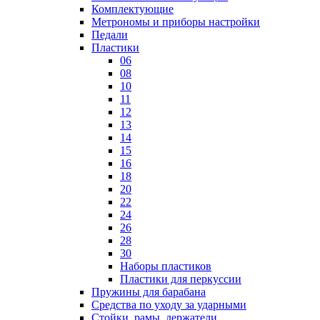
Комплектующие
Метрономы и приборы настройки
Педали
Пластики
06
08
10
11
12
13
14
15
16
18
20
22
24
26
28
30
Наборы пластиков
Пластики для перкуссии
Пружины для барабана
Средства по уходу за ударными
Стойки, рамы, держатели