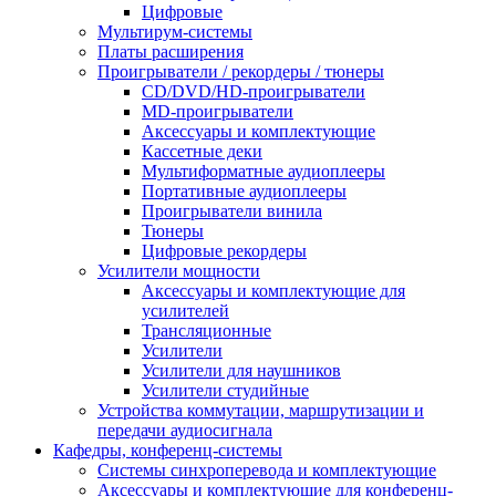
Цифровые
Мультирум-системы
Платы расширения
Проигрыватели / рекордеры / тюнеры
CD/DVD/HD-проигрыватели
MD-проигрыватели
Аксессуары и комплектующие
Кассетные деки
Мультиформатные аудиоплееры
Портативные аудиоплееры
Проигрыватели винила
Тюнеры
Цифровые рекордеры
Усилители мощности
Аксессуары и комплектующие для
усилителей
Трансляционные
Усилители
Усилители для наушников
Усилители студийные
Устройства коммутации, маршрутизации и
передачи аудиосигнала
Кафедры, конференц-системы
Cистемы синхроперевода и комплектующие
Аксессуары и комплектующие для конференц-