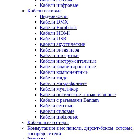
Кабели цифровые
Кабели готовые
Видеокабели
Кабели DMX
Кабели Euroblock
Кабели HDMI
Кабели USB
Кабели акустические
Кабели витая пара
Кабели инсертные
Кабели инструментальные
Кабели комбинированные
Кабели компонентные
Кабели миди
Кабели микрофонные
Кабели мультикор
Кабели оптические и коаксиальные
Кабели с разъемами Bantam
Кабели сетевые
Кабели силовые
Кабели цифровые
Кабельные тестеры
Коммутационные панели, директ-боксы, сетевые
распределители