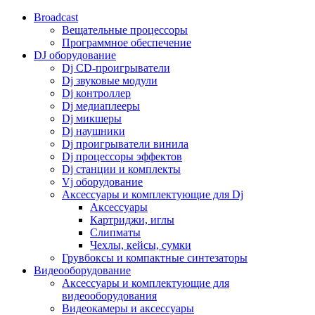
Broadcast
Вещательные процессоры
Программное обеспечение
DJ оборудование
Dj CD-проигрыватели
Dj звуковые модули
Dj контроллер
Dj медиаплееры
Dj микшеры
Dj наушники
Dj проигрыватели винила
Dj процессоры эффектов
Dj станции и комплекты
Vj оборудование
Аксессуары и комплектующие для Dj
Аксессуары
Картриджи, иглы
Слипматы
Чехлы, кейсы, сумки
Грувбоксы и компактные синтезаторы
Видеооборудование
Аксессуары и комплектующие для
видеооборудования
Видеокамеры и аксессуары