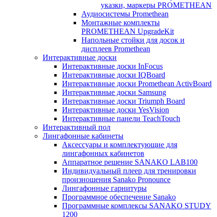
указки, маркеры PROMETHEAN
Аудиосистемы Promethean
Монтажные комплекты
PROMETHEAN UpgradeKit
Напольные стойки для досок и
дисплеев Promethean
Интерактивные доски
Интерактивные доски InFocus
Интерактивные доски IQBoard
Интерактивные доски Promethean ActivBoard
Интерактивные доски Samsung
Интерактивные доски Triumph Board
Интерактивные доски YesVision
Интерактивные панели TeachTouch
Интерактивный пол
Лингафонные кабинеты
Аксессуары и комплектующие для
лингафонных кабинетов
Аппаратное решение SANAKO LAB100
Индивидуальный плеер для тренировки
произношения Sanako Pronounce
Лингафонные гарнитуры
Программное обеспечение Sanako
Программные комплексы SANAKO STUDY
1200