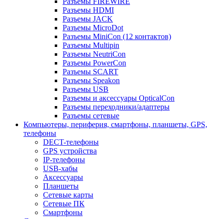
Разъемы FIREWIRE
Разъемы HDMI
Разъемы JACK
Разъемы MicroDot
Разъемы MiniCon (12 контактов)
Разъемы Multipin
Разъемы NeutriCon
Разъемы PowerCon
Разъемы SCART
Разъемы Speakon
Разъемы USB
Разъемы и аксессуары OpticalCon
Разъемы переходники/адаптеры
Разъемы сетевые
Компьютеры, периферия, смартфоны, планшеты, GPS,
телефоны
DECT-телефоны
GPS устройства
IP-телефоны
USB-хабы
Аксессуары
Планшеты
Сетевые карты
Сетевые ПК
Смартфоны