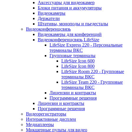
Аксессуары для видеокамер
Блоки питания и аккумуляторы
Видеокамеры
Держатели
Штативы, моноподы и пьедесталы
Видеоконференцсвязь
Видеокамеры для конференций
Видеоконференцсвязь LifeSize
LifeSize Express 220 - Персональные
терминалы ВКС
Групповые терминалы
LifeSize Icon 600
LifeSize Icon 800
LifeSize Room 220 - Групповые
терминалы ВКС
LifeSize Team 220 - Групповые
терминалы ВКС
Лицензии и контракты
Программные решения
Лицензии и контракты
Программные решения
Видеорегистраторы
Интерактивные дисплеи
Медиаплееры
Микшерные пульты для видео