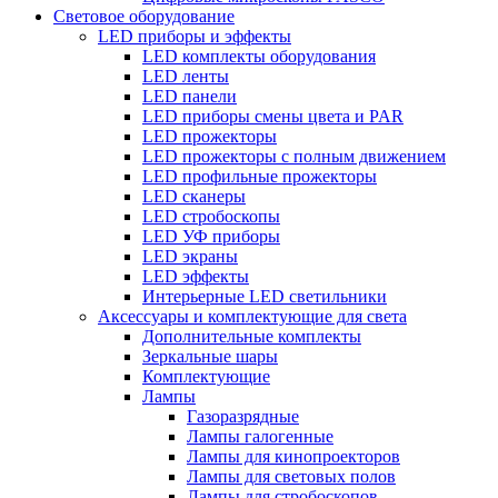
Световое оборудование
LED приборы и эффекты
LED комплекты оборудования
LED ленты
LED панели
LED приборы смены цвета и PAR
LED прожекторы
LED прожекторы с полным движением
LED профильные прожекторы
LED сканеры
LED стробоскопы
LED УФ приборы
LED экраны
LED эффекты
Интерьерные LED светильники
Аксессуары и комплектующие для света
Дополнительные комплекты
Зеркальные шары
Комплектующие
Лампы
Газоразрядные
Лампы галогенные
Лампы для кинопроекторов
Лампы для световых полов
Лампы для стробоскопов