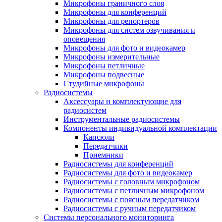
Микрофоны граничного слоя
Микрофоны для конференций
Микрофоны для репортеров
Микрофоны для систем озвучивания и
оповещения
Микрофоны для фото и видеокамер
Микрофоны измерительные
Микрофоны петличные
Микрофоны подвесные
Студийные микрофоны
Радиосистемы
Аксессуары и комплектующие для
радиосистем
Инструментальные радиосистемы
Компоненты индивидуальной комплектации
Капсюли
Передатчики
Приемники
Радиосистемы для конференций
Радиосистемы для фото и видеокамер
Радиосистемы с головным микрофоном
Радиосистемы с петличным микрофоном
Радиосистемы с поясным передатчиком
Радиосистемы с ручным передатчиком
Системы персонального мониторинга