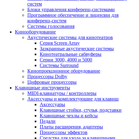
систем
Блоки управления конференц-системами
Программное обеспечение и лицензии для
конференц-систем
Системы голосования
Кинооборудование
Акустические системы для кинотеатров
Cерия Screen Array
Заэкранные акустические системы
Кинотеатральные сабвуферы
Серии 3000, 4000 и 5000
Системы Surround
Кинопроекционное оборудование
Процессоры Dolby
Цифровые процессоры
Клавишные инструменты
MIDI-клавиатуры / контроллеры
Аксессуары и комплектующие для клавиш
Аксессуары
Клавишные стойки, стулья, подставки
Клавишные чехлы и кейсы
Педали
Платы расширения, адаптеры
Процессоры эффектов
Средства для ухода за клавишными