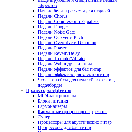
Моделирующие и специальные педали
эффектов
Патч-кабели и разъемы для педалей
Педали Chorus
Педали Compressor и Equalizer
Педали Flanger
Педали Noise Gate
Педали Octaver и Pitch
Педали Overdrive и Distortion
Педали Phaser
Педали Reverb/Delay
Педали Tremolo/Vibrato
Педали Wah и др. фильтры
Педали эффектов для бас-гитар
Педали эффектов для электрогитар
Чехлы и кейсы для педалей эффектов,
педалборды
Процессоры эффектов
MIDI-контроллеры
Блоки питания
Гармонайзеры
Карманные процессоры эффектов
Луперы
Процессоры для акустических гитар
Процессоры для бас-гитар