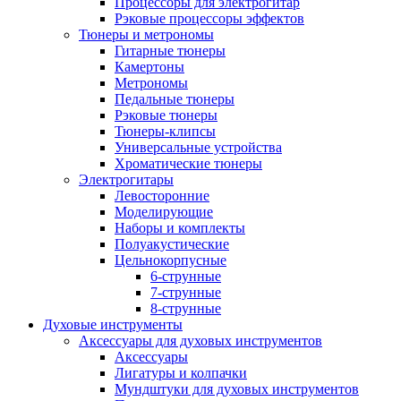
Процессоры для электрогитар
Рэковые процессоры эффектов
Тюнеры и метрономы
Гитарные тюнеры
Камертоны
Метрономы
Педальные тюнеры
Рэковые тюнеры
Тюнеры-клипсы
Универсальные устройства
Хроматические тюнеры
Электрогитары
Левосторонние
Моделирующие
Наборы и комплекты
Полуакустические
Цельнокорпусные
6-струнные
7-струнные
8-струнные
Духовые инструменты
Аксессуары для духовых инструментов
Аксессуары
Лигатуры и колпачки
Мундштуки для духовых инструментов