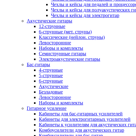
Чехлы и кейсы для педалей и процессор
Чехлы и кейсы для полуакустических ги
Чехлы и кейсы для электрогитар
Акустические гитары
12-струнные
6-струнные (мет. струны)
Классические (нейлон. струны)
Левосторонние
Наборы и комплекты
Семиструнные гитары
Электроакустические гитары
Бас-гитары
4-струнные
5-струнные
6-струнные
Акустические
Безладовые
Левосторонние
Наборы и комплекты
Гитарное усиление
Кабинеты для бас-гитарных усилителей
Кабинеты для электрогитарных усилителей
Кабинеты к усилителям для акустических гит
Комбоусилители для акустических гитар
Комбоусилители для бас-гитар