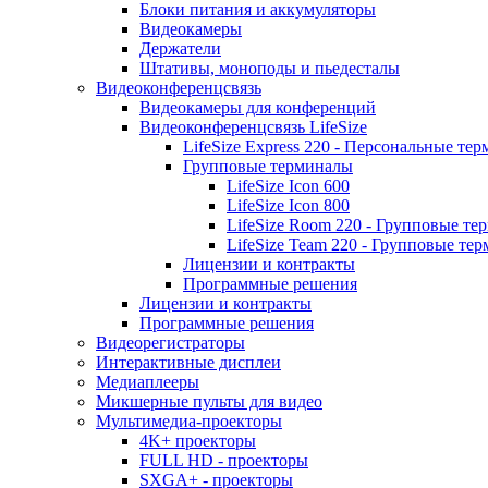
Блоки питания и аккумуляторы
Видеокамеры
Держатели
Штативы, моноподы и пьедесталы
Видеоконференцсвязь
Видеокамеры для конференций
Видеоконференцсвязь LifeSize
LifeSize Express 220 - Персональные т
Групповые терминалы
LifeSize Icon 600
LifeSize Icon 800
LifeSize Room 220 - Групповые т
LifeSize Team 220 - Групповые т
Лицензии и контракты
Программные решения
Лицензии и контракты
Программные решения
Видеорегистраторы
Интерактивные дисплеи
Медиаплееры
Микшерные пульты для видео
Мультимедиа-проекторы
4K+ проекторы
FULL HD - проекторы
SXGA+ - проекторы