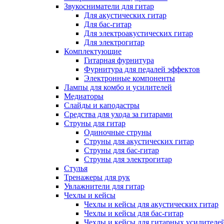
Звукосниматели для гитар
Для акустических гитар
Для бас-гитар
Для электроакустических гитар
Для электрогитар
Комплектующие
Гитарная фурнитура
Фурнитура для педалей эффектов
Электронные компоненты
Лампы для комбо и усилителей
Медиаторы
Слайды и каподастры
Средства для ухода за гитарами
Струны для гитар
Одиночные струны
Струны для акустических гитар
Струны для бас-гитар
Струны для электрогитар
Стулья
Тренажеры для рук
Увлажнители для гитар
Чехлы и кейсы
Чехлы и кейсы для акустических гитар
Чехлы и кейсы для бас-гитар
Чехлы и кейсы для гитарных усилителе