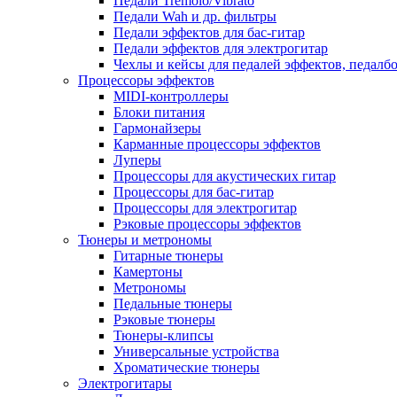
Педали Tremolo/Vibrato
Педали Wah и др. фильтры
Педали эффектов для бас-гитар
Педали эффектов для электрогитар
Чехлы и кейсы для педалей эффектов, педалб
Процессоры эффектов
MIDI-контроллеры
Блоки питания
Гармонайзеры
Карманные процессоры эффектов
Луперы
Процессоры для акустических гитар
Процессоры для бас-гитар
Процессоры для электрогитар
Рэковые процессоры эффектов
Тюнеры и метрономы
Гитарные тюнеры
Камертоны
Метрономы
Педальные тюнеры
Рэковые тюнеры
Тюнеры-клипсы
Универсальные устройства
Хроматические тюнеры
Электрогитары