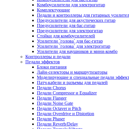
Комбоусилители для электрогитар
Комплектующие
Педали и контроллеры для гитарных усилите
Предусилители для акустических гитар
Предусилители для бас-гитар
Предусилители для электрогитар
Стойки для комбоусилителей
Усилители `голова` для бас-гитар
Усилители `голова` для электрогитар
Усилители для наушников и мини-комбо
Контроллеры и педали
Педали эффектов
Блоки питания
Лайн-селекторы и маршрутизаторы
Моделирующие и специальные педали эффек
Патч-кабели и разъемы для педалей
Педали Chorus
Педали Compressor и Equalizer
Педали Flanger
Педали Noise Gate
Педали Octaver и Pitch
Педали Overdrive и Distortion
Педали Phaser
Педали Reverb/Delay