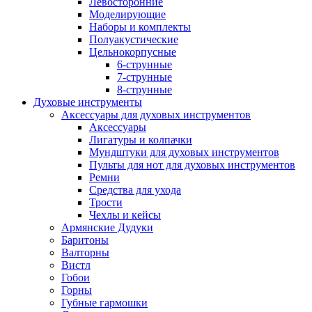
Левосторонние
Моделирующие
Наборы и комплекты
Полуакустические
Цельнокорпусные
6-струнные
7-струнные
8-струнные
Духовые инструменты
Аксессуары для духовых инструментов
Аксессуары
Лигатуры и колпачки
Мундштуки для духовых инструментов
Пульты для нот для духовых инструментов
Ремни
Средства для ухода
Трости
Чехлы и кейсы
Армянские Дудуки
Баритоны
Валторны
Вистл
Гобои
Горны
Губные гармошки