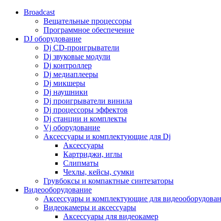
Broadcast
Вещательные процессоры
Программное обеспечение
DJ оборудование
Dj CD-проигрыватели
Dj звуковые модули
Dj контроллер
Dj медиаплееры
Dj микшеры
Dj наушники
Dj проигрыватели винила
Dj процессоры эффектов
Dj станции и комплекты
Vj оборудование
Аксессуары и комплектующие для Dj
Аксессуары
Картриджи, иглы
Слипматы
Чехлы, кейсы, сумки
Грувбоксы и компактные синтезаторы
Видеооборудование
Аксессуары и комплектующие для видеооборудова
Видеокамеры и аксессуары
Аксессуары для видеокамер