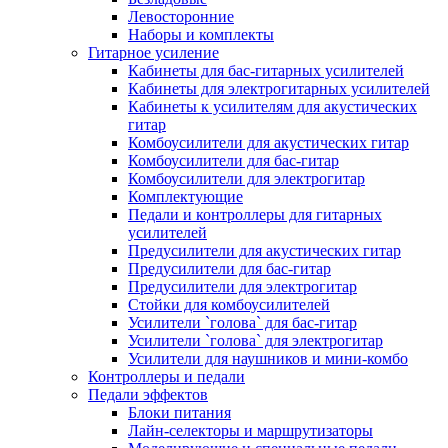
Левосторонние
Наборы и комплекты
Гитарное усиление
Кабинеты для бас-гитарных усилителей
Кабинеты для электрогитарных усилителей
Кабинеты к усилителям для акустических
гитар
Комбоусилители для акустических гитар
Комбоусилители для бас-гитар
Комбоусилители для электрогитар
Комплектующие
Педали и контроллеры для гитарных
усилителей
Предусилители для акустических гитар
Предусилители для бас-гитар
Предусилители для электрогитар
Стойки для комбоусилителей
Усилители `голова` для бас-гитар
Усилители `голова` для электрогитар
Усилители для наушников и мини-комбо
Контроллеры и педали
Педали эффектов
Блоки питания
Лайн-селекторы и маршрутизаторы