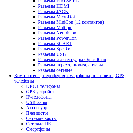
Разъемы FIREWIRE
Разъемы HDMI
Разъемы JACK
Разъемы MicroDot
Разъемы MiniCon (12 контактов)
Разъемы Multipin
Разъемы NeutriCon
Разъемы PowerCon
Разъемы SCART
Разъемы Speakon
Разъемы USB
Разъемы и аксессуары OpticalCon
Разъемы переходники/адаптеры
Разъемы сетевые
Компьютеры, периферия, смартфоны, планшеты, GPS,
телефоны
DECT-телефоны
GPS устройства
IP-телефоны
USB-хабы
Аксессуары
Планшеты
Сетевые карты
Сетевые ПК
Смартфоны