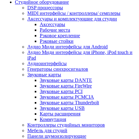
Студийное оборудование
DSP процессоры
MIDI интерфейсы / контроллеры/ семплеры
Аксессуары и комплектующие для студии
Аксессуары
Рабочие места
Рэковое крепление
Рэковые стойки
Аудио Миди интерфейсы для Android
Аудио Миди интерфейсы для iPhone, iPod touch и
iPad
Аудиоинтерфейсы
Генераторы синхросигналов
Звуковые карты
Звуковые карты DANTE
Звуковые карты FireWire
Звуковые карты PCI
Звуковые карты PCMCIA
Звуковые карты Thunderbolt
Звуковые карты USB
Карты расширения
Коммутация
Контроллеры студийных мониторов
Мебель для студий
Панели шумоизолирующие