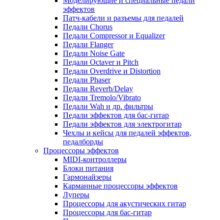
Моделирующие и специальные педали
эффектов
Патч-кабели и разъемы для педалей
Педали Chorus
Педали Compressor и Equalizer
Педали Flanger
Педали Noise Gate
Педали Octaver и Pitch
Педали Overdrive и Distortion
Педали Phaser
Педали Reverb/Delay
Педали Tremolo/Vibrato
Педали Wah и др. фильтры
Педали эффектов для бас-гитар
Педали эффектов для электрогитар
Чехлы и кейсы для педалей эффектов,
педалборды
Процессоры эффектов
MIDI-контроллеры
Блоки питания
Гармонайзеры
Карманные процессоры эффектов
Луперы
Процессоры для акустических гитар
Процессоры для бас-гитар