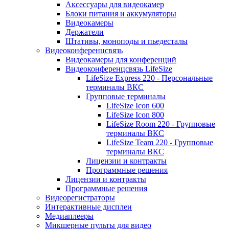
Аксессуары для видеокамер
Блоки питания и аккумуляторы
Видеокамеры
Держатели
Штативы, моноподы и пьедесталы
Видеоконференцсвязь
Видеокамеры для конференций
Видеоконференцсвязь LifeSize
LifeSize Express 220 - Персональные
терминалы ВКС
Групповые терминалы
LifeSize Icon 600
LifeSize Icon 800
LifeSize Room 220 - Групповые
терминалы ВКС
LifeSize Team 220 - Групповые
терминалы ВКС
Лицензии и контракты
Программные решения
Лицензии и контракты
Программные решения
Видеорегистраторы
Интерактивные дисплеи
Медиаплееры
Микшерные пульты для видео