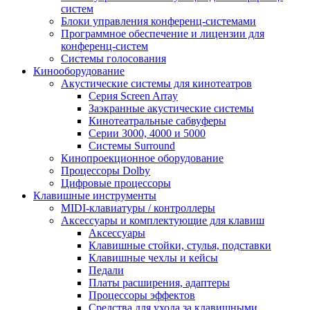
систем
Блоки управления конференц-системами
Программное обеспечение и лицензии для
конференц-систем
Системы голосования
Кинооборудование
Акустические системы для кинотеатров
Cерия Screen Array
Заэкранные акустические системы
Кинотеатральные сабвуферы
Серии 3000, 4000 и 5000
Системы Surround
Кинопроекционное оборудование
Процессоры Dolby
Цифровые процессоры
Клавишные инструменты
MIDI-клавиатуры / контроллеры
Аксессуары и комплектующие для клавиш
Аксессуары
Клавишные стойки, стулья, подставки
Клавишные чехлы и кейсы
Педали
Платы расширения, адаптеры
Процессоры эффектов
Средства для ухода за клавишными