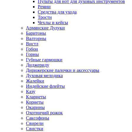
Пульты для нот для духовых инструментов
Ремни
Средства для ухода
Трости
Чехлы и кейсы
Армянские Дудуки
Баритоны
Валторны
Вистл
Гобои
Горны
Губные гармошки
Диджериду
Дирижерские палочки и аксессуары
Духовая мелодика
Жалейки
Индейские флейты
Казу
Кларнеты
Корнеты
Окарины
Охотничий рожок
Саксофоны
Свирели
Свистки