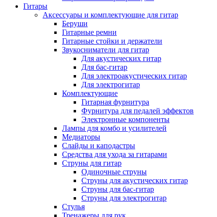
Гитары
Аксессуары и комплектующие для гитар
Беруши
Гитарные ремни
Гитарные стойки и держатели
Звукосниматели для гитар
Для акустических гитар
Для бас-гитар
Для электроакустических гитар
Для электрогитар
Комплектующие
Гитарная фурнитура
Фурнитура для педалей эффектов
Электронные компоненты
Лампы для комбо и усилителей
Медиаторы
Слайды и каподастры
Средства для ухода за гитарами
Струны для гитар
Одиночные струны
Струны для акустических гитар
Струны для бас-гитар
Струны для электрогитар
Стулья
Тренажеры для рук