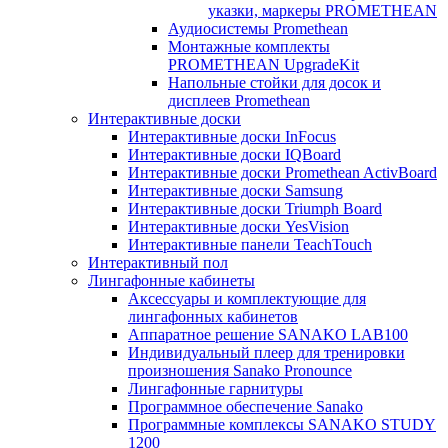
указки, маркеры PROMETHEAN
Аудиосистемы Promethean
Монтажные комплекты
PROMETHEAN UpgradeKit
Напольные стойки для досок и
дисплеев Promethean
Интерактивные доски
Интерактивные доски InFocus
Интерактивные доски IQBoard
Интерактивные доски Promethean ActivBoard
Интерактивные доски Samsung
Интерактивные доски Triumph Board
Интерактивные доски YesVision
Интерактивные панели TeachTouch
Интерактивный пол
Лингафонные кабинеты
Аксессуары и комплектующие для
лингафонных кабинетов
Аппаратное решение SANAKO LAB100
Индивидуальный плеер для тренировки
произношения Sanako Pronounce
Лингафонные гарнитуры
Программное обеспечение Sanako
Программные комплексы SANAKO STUDY
1200