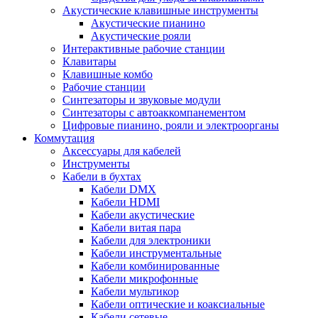
Акустические клавишные инструменты
Акустические пианино
Акустические рояли
Интерактивные рабочие станции
Клавитары
Клавишные комбо
Рабочие станции
Синтезаторы и звуковые модули
Синтезаторы с автоаккомпанементом
Цифровые пианино, рояли и электроорганы
Коммутация
Аксессуары для кабелей
Инструменты
Кабели в бухтах
Кабели DMX
Кабели HDMI
Кабели акустические
Кабели витая пара
Кабели для электроники
Кабели инструментальные
Кабели комбинированные
Кабели микрофонные
Кабели мультикор
Кабели оптические и коаксиальные
Кабели сетевые