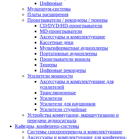
Цифровые
Мультирум-системы
Платы расширения
Проигрыватели / рекордеры / тюнеры
CD/DVD/HD-проигрыватели
MD-проигрыватели
Аксессуары и комплектующие
Кассетные деки
Мультиформатные аудиоплееры
Портативные аудиоплееры
Проигрыватели винила
Тюнеры
Цифровые рекордеры
Усилители мощности
Аксессуары и комплектующие для
усилителей
Трансляционные
Усилители
Усилители для наушников
Усилители студийные
Устройства коммутации, маршрутизации и
передачи аудиосигнала
Кафедры, конференц-системы
Cистемы синхроперевода и комплектующие
Аксессуары и комплектующие для конференц-