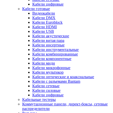
Кабели цифровые
Кабели готовые
Видеокабели
Кабели DMX
Кабели Euroblock
Кабели HDMI
Кабели USB
Кабели акустические
Кабели витая пара
Кабели инсертные
Кабели инструментальные
Кабели комбинированные
Кабели компонентные
Кабели миди
Кабели микрофонные
Кабели мультикор
Кабели оптические и коаксиальные
Кабели с разъемами Bantam
Кабели сетевые
Кабели силовые
Кабели цифровые
Кабельные тестеры
Коммутационные панели, директ-боксы, сетевые
распределители