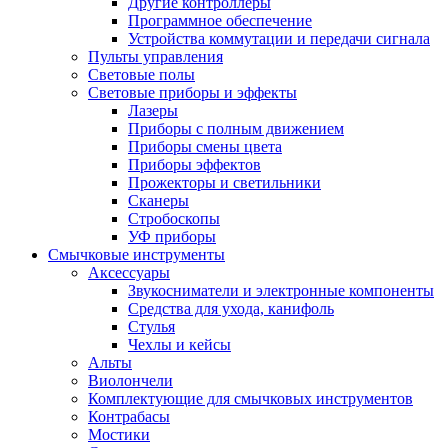
Другие контроллеры
Программное обеспечение
Устройства коммутации и передачи сигнала
Пульты управления
Световые полы
Световые приборы и эффекты
Лазеры
Приборы с полным движением
Приборы смены цвета
Приборы эффектов
Прожекторы и светильники
Сканеры
Стробоскопы
УФ приборы
Смычковые инструменты
Аксессуары
Звукосниматели и электронные компоненты
Средства для ухода, канифоль
Стулья
Чехлы и кейсы
Альты
Виолончели
Комплектующие для смычковых инструментов
Контрабасы
Мостики