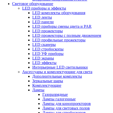
Световое оборудование
LED приборы и эффекты
LED комплекты оборудования
LED ленты
LED панели
LED приборы смены цвета и PAR
LED прожекторы
LED прожекторы с полным движением
LED профильные прожекторы
LED сканеры
LED стробоскопы
LED УФ приборы
LED экраны
LED эффекты
Интерьерные LED светильники
Аксессуары и комплектующие для света
Дополнительные комплекты
Зеркальные шары
Комплектующие
Лампы
Газоразрядные
Лампы галогенные
Лампы для кинопроекторов
Лампы для световых полов
Лампы для стробоскопов