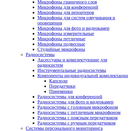
Микрофоны граничного слоя
Микрофоны для конференций
Микрофоны для репортеров
Микрофоны для систем озвучивания и
оповещения
Микрофоны для фото и видеокамер
Микрофоны измерительные
Микрофоны петличные
Микрофоны подвесные
Студийные микрофоны
Радиосистемы
Аксессуары и комплектующие для
радиосистем
Инструментальные радиосистемы
Компоненты индивидуальной комплектации
Капсюли
Передатчики
Приемники
Радиосистемы для конференций
Радиосистемы для фото и видеокамер
Радиосистемы с головным микрофоном
Радиосистемы с петличным микрофоном
Радиосистемы с поясным передатчиком
Радиосистемы с ручным передатчиком
Системы персонального мониторинга