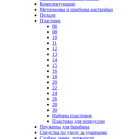
Комплектующие
Метрономы и приборы настройки
Педали
Пластики
06
08
10
11
12
13
14
15
16
18
20
22
24
26
28
30
Наборы пластиков
Пластики для перкуссии
Пружины для барабана
Средства по уходу за ударными
Стойки, рамы, держатели