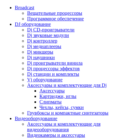
Broadcast
Вещательные процессоры
Программное обеспечение
DJ оборудование
Dj CD-проигрыватели
Dj звуковые модули
Dj контроллер
Dj медиаплееры
Dj микшеры
Dj наушники
Dj проигрыватели винила
Dj процессоры эффектов
Dj станции и комплекты
Vj оборудование
Аксессуары и комплектующие для Dj
Аксессуары
Картриджи, иглы
Слипматы
Чехлы, кейсы, сумки
Грувбоксы и компактные синтезаторы
Видеооборудование
Аксессуары и комплектующие для
видеооборудования
Видеокамеры и аксессуары