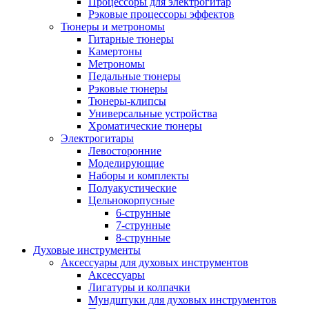
Процессоры для электрогитар
Рэковые процессоры эффектов
Тюнеры и метрономы
Гитарные тюнеры
Камертоны
Метрономы
Педальные тюнеры
Рэковые тюнеры
Тюнеры-клипсы
Универсальные устройства
Хроматические тюнеры
Электрогитары
Левосторонние
Моделирующие
Наборы и комплекты
Полуакустические
Цельнокорпусные
6-струнные
7-струнные
8-струнные
Духовые инструменты
Аксессуары для духовых инструментов
Аксессуары
Лигатуры и колпачки
Мундштуки для духовых инструментов