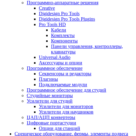
Программно-аппаратные решения
Creative
Digidesign Pro Tools
Digidesign Pro Tools Plugins
Pro Tools HD
Кабели
Комплекты
Компоненты
Панели управления, контроллеры,
клавиатуры
Universal Audio
Аксессуары и опции
Программное обеспечение
Cеквенсоры и редакторы
Плагины
Подключаемые модули
Программное обеспечение для студий
Студийные мониторы
Усилители для студий
Усилители для мониторов
Усилители для наушников
ЦАП/АЦП конвертеры
Цифровые портастудии
Опции для станций
Сценическое оборудование. фермы, элементы подвеса