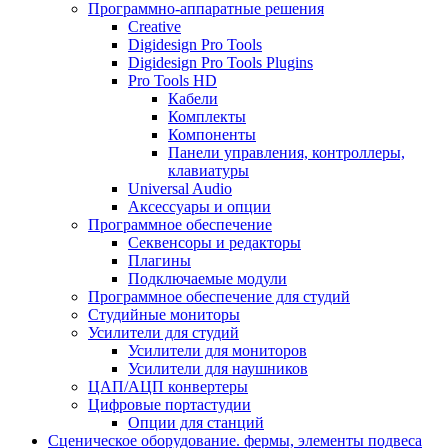
Программно-аппаратные решения
Creative
Digidesign Pro Tools
Digidesign Pro Tools Plugins
Pro Tools HD
Кабели
Комплекты
Компоненты
Панели управления, контроллеры,
клавиатуры
Universal Audio
Аксессуары и опции
Программное обеспечение
Cеквенсоры и редакторы
Плагины
Подключаемые модули
Программное обеспечение для студий
Студийные мониторы
Усилители для студий
Усилители для мониторов
Усилители для наушников
ЦАП/АЦП конвертеры
Цифровые портастудии
Опции для станций
Сценическое оборудование. фермы, элементы подвеса