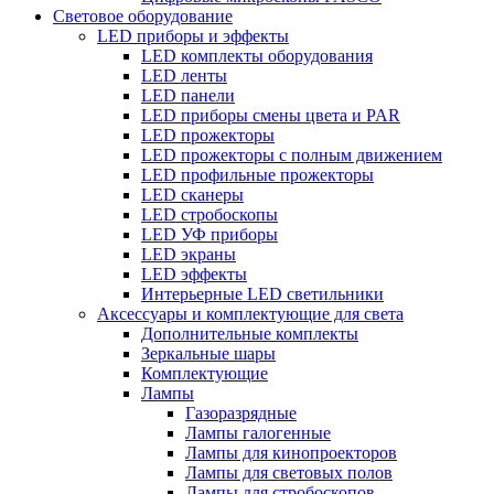
Световое оборудование
LED приборы и эффекты
LED комплекты оборудования
LED ленты
LED панели
LED приборы смены цвета и PAR
LED прожекторы
LED прожекторы с полным движением
LED профильные прожекторы
LED сканеры
LED стробоскопы
LED УФ приборы
LED экраны
LED эффекты
Интерьерные LED светильники
Аксессуары и комплектующие для света
Дополнительные комплекты
Зеркальные шары
Комплектующие
Лампы
Газоразрядные
Лампы галогенные
Лампы для кинопроекторов
Лампы для световых полов
Лампы для стробоскопов