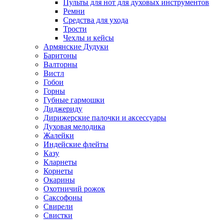
Пульты для нот для духовых инструментов
Ремни
Средства для ухода
Трости
Чехлы и кейсы
Армянские Дудуки
Баритоны
Валторны
Вистл
Гобои
Горны
Губные гармошки
Диджериду
Дирижерские палочки и аксессуары
Духовая мелодика
Жалейки
Индейские флейты
Казу
Кларнеты
Корнеты
Окарины
Охотничий рожок
Саксофоны
Свирели
Свистки