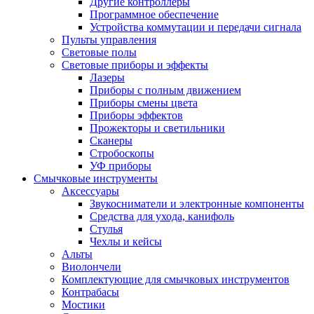
Другие контроллеры
Программное обеспечение
Устройства коммутации и передачи сигнала
Пульты управления
Световые полы
Световые приборы и эффекты
Лазеры
Приборы с полным движением
Приборы смены цвета
Приборы эффектов
Прожекторы и светильники
Сканеры
Стробоскопы
УФ приборы
Смычковые инструменты
Аксессуары
Звукосниматели и электронные компоненты
Средства для ухода, канифоль
Стулья
Чехлы и кейсы
Альты
Виолончели
Комплектующие для смычковых инструментов
Контрабасы
Мостики