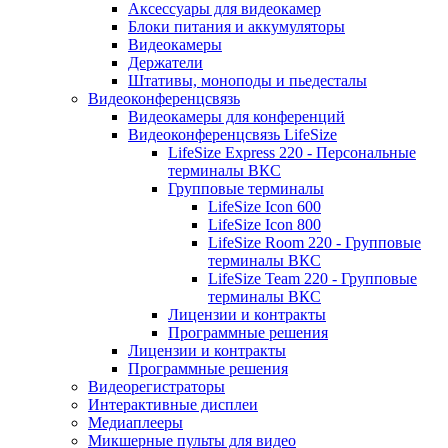
Аксессуары для видеокамер
Блоки питания и аккумуляторы
Видеокамеры
Держатели
Штативы, моноподы и пьедесталы
Видеоконференцсвязь
Видеокамеры для конференций
Видеоконференцсвязь LifeSize
LifeSize Express 220 - Персональные
терминалы ВКС
Групповые терминалы
LifeSize Icon 600
LifeSize Icon 800
LifeSize Room 220 - Групповые
терминалы ВКС
LifeSize Team 220 - Групповые
терминалы ВКС
Лицензии и контракты
Программные решения
Лицензии и контракты
Программные решения
Видеорегистраторы
Интерактивные дисплеи
Медиаплееры
Микшерные пульты для видео