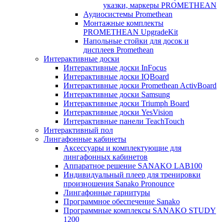
указки, маркеры PROMETHEAN
Аудиосистемы Promethean
Монтажные комплекты
PROMETHEAN UpgradeKit
Напольные стойки для досок и
дисплеев Promethean
Интерактивные доски
Интерактивные доски InFocus
Интерактивные доски IQBoard
Интерактивные доски Promethean ActivBoard
Интерактивные доски Samsung
Интерактивные доски Triumph Board
Интерактивные доски YesVision
Интерактивные панели TeachTouch
Интерактивный пол
Лингафонные кабинеты
Аксессуары и комплектующие для
лингафонных кабинетов
Аппаратное решение SANAKO LAB100
Индивидуальный плеер для тренировки
произношения Sanako Pronounce
Лингафонные гарнитуры
Программное обеспечение Sanako
Программные комплексы SANAKO STUDY
1200