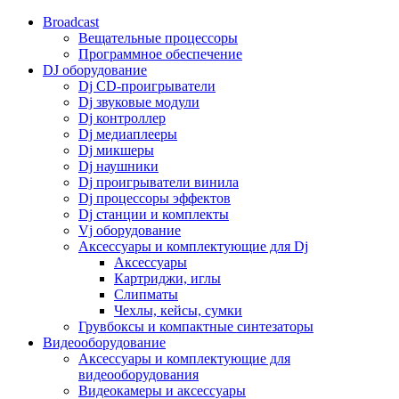
Broadcast
Вещательные процессоры
Программное обеспечение
DJ оборудование
Dj CD-проигрыватели
Dj звуковые модули
Dj контроллер
Dj медиаплееры
Dj микшеры
Dj наушники
Dj проигрыватели винила
Dj процессоры эффектов
Dj станции и комплекты
Vj оборудование
Аксессуары и комплектующие для Dj
Аксессуары
Картриджи, иглы
Слипматы
Чехлы, кейсы, сумки
Грувбоксы и компактные синтезаторы
Видеооборудование
Аксессуары и комплектующие для
видеооборудования
Видеокамеры и аксессуары