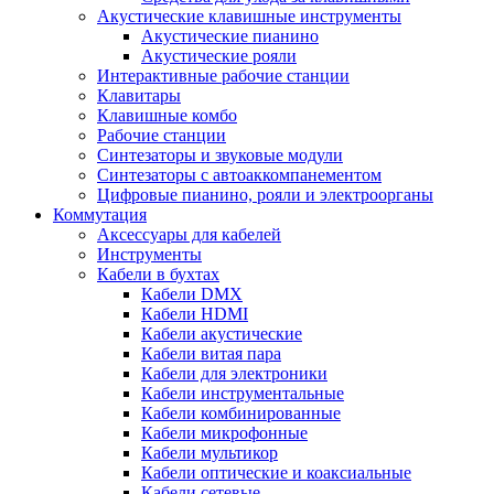
Акустические клавишные инструменты
Акустические пианино
Акустические рояли
Интерактивные рабочие станции
Клавитары
Клавишные комбо
Рабочие станции
Синтезаторы и звуковые модули
Синтезаторы с автоаккомпанементом
Цифровые пианино, рояли и электроорганы
Коммутация
Аксессуары для кабелей
Инструменты
Кабели в бухтах
Кабели DMX
Кабели HDMI
Кабели акустические
Кабели витая пара
Кабели для электроники
Кабели инструментальные
Кабели комбинированные
Кабели микрофонные
Кабели мультикор
Кабели оптические и коаксиальные
Кабели сетевые