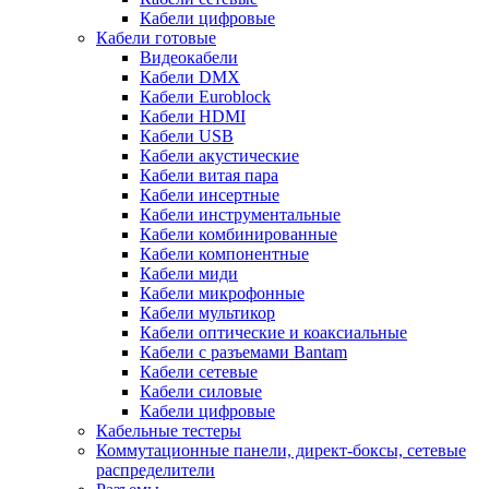
Кабели цифровые
Кабели готовые
Видеокабели
Кабели DMX
Кабели Euroblock
Кабели HDMI
Кабели USB
Кабели акустические
Кабели витая пара
Кабели инсертные
Кабели инструментальные
Кабели комбинированные
Кабели компонентные
Кабели миди
Кабели микрофонные
Кабели мультикор
Кабели оптические и коаксиальные
Кабели с разъемами Bantam
Кабели сетевые
Кабели силовые
Кабели цифровые
Кабельные тестеры
Коммутационные панели, директ-боксы, сетевые
распределители