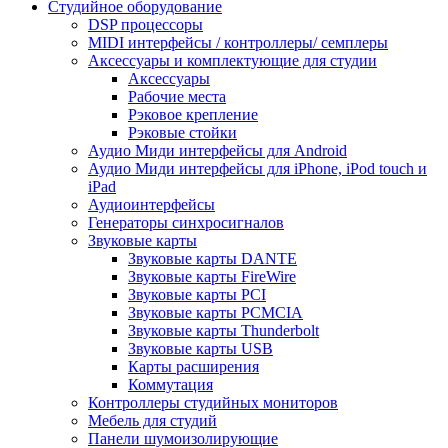
Студийное оборудование
DSP процессоры
MIDI интерфейсы / контроллеры/ семплеры
Аксессуары и комплектующие для студии
Аксессуары
Рабочие места
Рэковое крепление
Рэковые стойки
Аудио Миди интерфейсы для Android
Аудио Миди интерфейсы для iPhone, iPod touch и
iPad
Аудиоинтерфейсы
Генераторы синхросигналов
Звуковые карты
Звуковые карты DANTE
Звуковые карты FireWire
Звуковые карты PCI
Звуковые карты PCMCIA
Звуковые карты Thunderbolt
Звуковые карты USB
Карты расширения
Коммутация
Контроллеры студийных мониторов
Мебель для студий
Панели шумоизолирующие