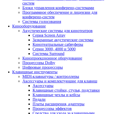
систем
Блоки управления конференц-системами
Программное обеспечение и лицензии для
конференц-систем
Системы голосования
Кинооборудование
Акустические системы для кинотеатров
Cерия Screen Array
Заэкранные акустические системы
Кинотеатральные сабвуферы
Серии 3000, 4000 и 5000
Системы Surround
Кинопроекционное оборудование
Процессоры Dolby
Цифровые процессоры
Клавишные инструменты
MIDI-клавиатуры / контроллеры
Аксессуары и комплектующие для клавиш
Аксессуары
Клавишные стойки, стулья, подставки
Клавишные чехлы и кейсы
Педали
Платы расширения, адаптеры
Процессоры эффектов
Средства для ухода за клавишными