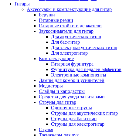
Гитары
Аксессуары и комплектующие для гитар
Беруши
Гитарные ремни
Гитарные стойки и держатели
Звукосниматели для гитар
Для акустических гитар
Для бас-гитар
Для электроакустических гитар
Для электрогитар
Комплектующие
Гитарная фурнитура
Фурнитура для педалей эффектов
Электронные компоненты
Лампы для комбо и усилителей
Медиаторы
Слайды и каподастры
Средства для ухода за гитарами
Струны для гитар
Одиночные струны
Струны для акустических гитар
Струны для бас-гитар
Струны для электрогитар
Стулья
Тренажеры для рук