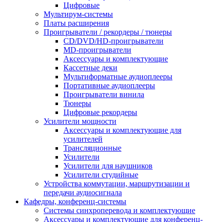
Цифровые
Мультирум-системы
Платы расширения
Проигрыватели / рекордеры / тюнеры
CD/DVD/HD-проигрыватели
MD-проигрыватели
Аксессуары и комплектующие
Кассетные деки
Мультиформатные аудиоплееры
Портативные аудиоплееры
Проигрыватели винила
Тюнеры
Цифровые рекордеры
Усилители мощности
Аксессуары и комплектующие для
усилителей
Трансляционные
Усилители
Усилители для наушников
Усилители студийные
Устройства коммутации, маршрутизации и
передачи аудиосигнала
Кафедры, конференц-системы
Cистемы синхроперевода и комплектующие
Аксессуары и комплектующие для конференц-