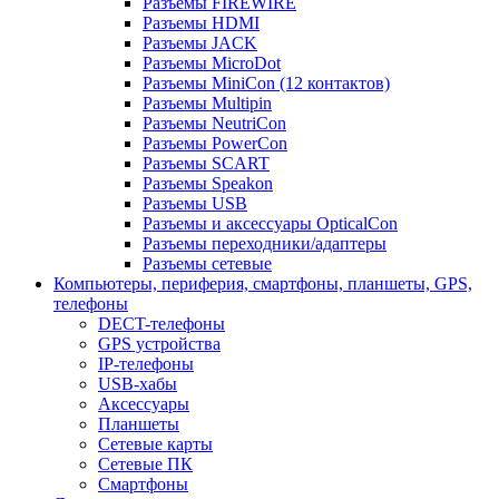
Разъемы FIREWIRE
Разъемы HDMI
Разъемы JACK
Разъемы MicroDot
Разъемы MiniCon (12 контактов)
Разъемы Multipin
Разъемы NeutriCon
Разъемы PowerCon
Разъемы SCART
Разъемы Speakon
Разъемы USB
Разъемы и аксессуары OpticalCon
Разъемы переходники/адаптеры
Разъемы сетевые
Компьютеры, периферия, смартфоны, планшеты, GPS,
телефоны
DECT-телефоны
GPS устройства
IP-телефоны
USB-хабы
Аксессуары
Планшеты
Сетевые карты
Сетевые ПК
Смартфоны