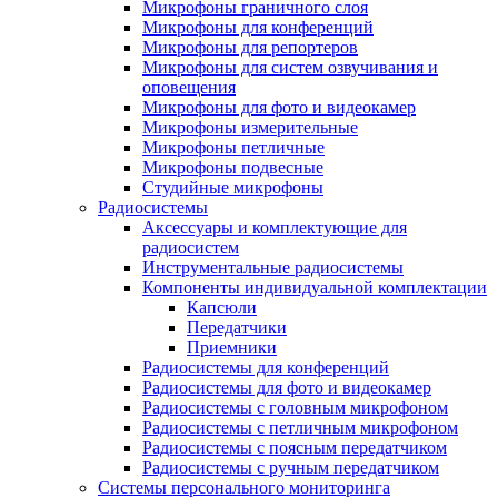
Микрофоны граничного слоя
Микрофоны для конференций
Микрофоны для репортеров
Микрофоны для систем озвучивания и
оповещения
Микрофоны для фото и видеокамер
Микрофоны измерительные
Микрофоны петличные
Микрофоны подвесные
Студийные микрофоны
Радиосистемы
Аксессуары и комплектующие для
радиосистем
Инструментальные радиосистемы
Компоненты индивидуальной комплектации
Капсюли
Передатчики
Приемники
Радиосистемы для конференций
Радиосистемы для фото и видеокамер
Радиосистемы с головным микрофоном
Радиосистемы с петличным микрофоном
Радиосистемы с поясным передатчиком
Радиосистемы с ручным передатчиком
Системы персонального мониторинга