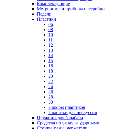
Комплектующие
Метрономы и приборы настройки
Педали
Пластики
06
08
10
11
12
13
14
15
16
18
20
22
24
26
28
30
Наборы пластиков
Пластики для перкуссии
Пружины для барабана
Средства по уходу за ударными
Стойки, рамы, держатели