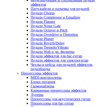
Моделирующие и специальные педали
эффектов
Патч-кабели и разъемы для педалей
Педали Chorus
Педали Compressor и Equalizer
Педали Flanger
Педали Noise Gate
Педали Octaver и Pitch
Педали Overdrive и Distortion
Педали Phaser
Педали Reverb/Delay
Педали Tremolo/Vibrato
Педали Wah и др. фильтры
Педали эффектов для бас-гитар
Педали эффектов для электрогитар
Чехлы и кейсы для педалей эффектов,
педалборды
Процессоры эффектов
MIDI-контроллеры
Блоки питания
Гармонайзеры
Карманные процессоры эффектов
Луперы
Процессоры для акустических гитар
Процессоры для бас-гитар