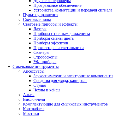
Другие контроллеры
Программное обеспечение
Устройства коммутации и передачи сигнала
Пульты управления
Световые полы
Световые приборы и эффекты
Лазеры
Приборы с полным движением
Приборы смены цвета
Приборы эффектов
Прожекторы и светильники
Сканеры
Стробоскопы
УФ приборы
Смычковые инструменты
Аксессуары
Звукосниматели и электронные компоненты
Средства для ухода, канифоль
Стулья
Чехлы и кейсы
Альты
Виолончели
Комплектующие для смычковых инструментов
Контрабасы
Мостики