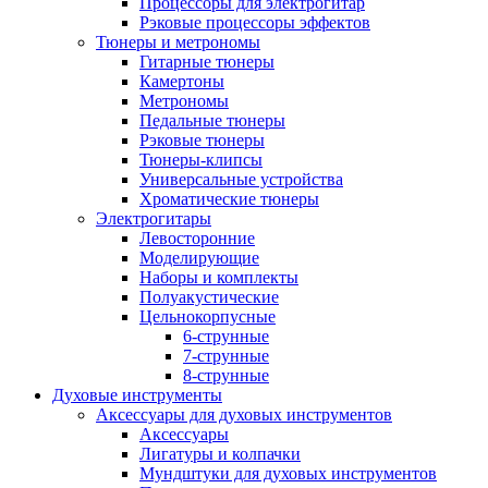
Процессоры для электрогитар
Рэковые процессоры эффектов
Тюнеры и метрономы
Гитарные тюнеры
Камертоны
Метрономы
Педальные тюнеры
Рэковые тюнеры
Тюнеры-клипсы
Универсальные устройства
Хроматические тюнеры
Электрогитары
Левосторонние
Моделирующие
Наборы и комплекты
Полуакустические
Цельнокорпусные
6-струнные
7-струнные
8-струнные
Духовые инструменты
Аксессуары для духовых инструментов
Аксессуары
Лигатуры и колпачки
Мундштуки для духовых инструментов