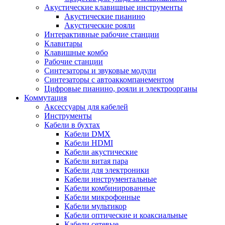
Акустические клавишные инструменты
Акустические пианино
Акустические рояли
Интерактивные рабочие станции
Клавитары
Клавишные комбо
Рабочие станции
Синтезаторы и звуковые модули
Синтезаторы с автоаккомпанементом
Цифровые пианино, рояли и электроорганы
Коммутация
Аксессуары для кабелей
Инструменты
Кабели в бухтах
Кабели DMX
Кабели HDMI
Кабели акустические
Кабели витая пара
Кабели для электроники
Кабели инструментальные
Кабели комбинированные
Кабели микрофонные
Кабели мультикор
Кабели оптические и коаксиальные
Кабели сетевые