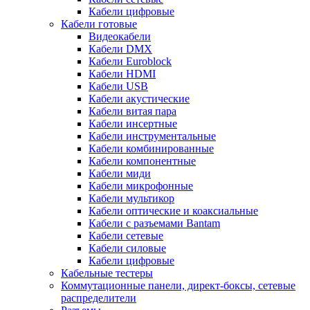
Кабели цифровые
Кабели готовые
Видеокабели
Кабели DMX
Кабели Euroblock
Кабели HDMI
Кабели USB
Кабели акустические
Кабели витая пара
Кабели инсертные
Кабели инструментальные
Кабели комбинированные
Кабели компонентные
Кабели миди
Кабели микрофонные
Кабели мультикор
Кабели оптические и коаксиальные
Кабели с разъемами Bantam
Кабели сетевые
Кабели силовые
Кабели цифровые
Кабельные тестеры
Коммутационные панели, директ-боксы, сетевые
распределители