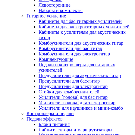
Левосторонние
Наборы и комплекты
Гитарное усиление
Кабинеты для бас-гитарных усилителей
Кабинеты для электрогитарных усилителей
Кабинеты к усилителям для акустических
гитар
Комбоусилители для акустических гитар
Комбоусилители для бас-гитар
Комбоусилители для электрогитар
Комплектующие
Педали и контроллеры для гитарных
усилителей
Предусилители для акустических гитар
Предусилители для бас-гитар
Предусилители для электрогитар
Стойки для комбоусилителей
Усилители `голова` для бас-гитар
Усилители `голова` для электрогитар
Усилители для наушников и мини-комбо
Контроллеры и педали
Педали эффектов
Блоки питания
Лайн-селекторы и маршрутизаторы