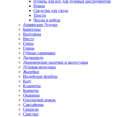
Пульты для нот для духовых инструментов
Ремни
Средства для ухода
Трости
Чехлы и кейсы
Армянские Дудуки
Баритоны
Валторны
Вистл
Гобои
Горны
Губные гармошки
Диджериду
Дирижерские палочки и аксессуары
Духовая мелодика
Жалейки
Индейские флейты
Казу
Кларнеты
Корнеты
Окарины
Охотничий рожок
Саксофоны
Свирели
Свистки