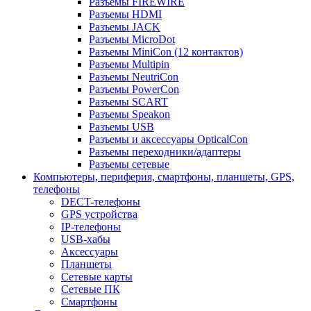
Разъемы FIREWIRE
Разъемы HDMI
Разъемы JACK
Разъемы MicroDot
Разъемы MiniCon (12 контактов)
Разъемы Multipin
Разъемы NeutriCon
Разъемы PowerCon
Разъемы SCART
Разъемы Speakon
Разъемы USB
Разъемы и аксессуары OpticalCon
Разъемы переходники/адаптеры
Разъемы сетевые
Компьютеры, периферия, смартфоны, планшеты, GPS,
телефоны
DECT-телефоны
GPS устройства
IP-телефоны
USB-хабы
Аксессуары
Планшеты
Сетевые карты
Сетевые ПК
Смартфоны