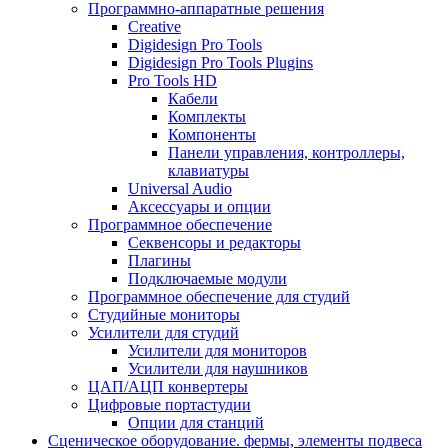
Программно-аппаратные решения
Creative
Digidesign Pro Tools
Digidesign Pro Tools Plugins
Pro Tools HD
Кабели
Комплекты
Компоненты
Панели управления, контроллеры,
клавиатуры
Universal Audio
Аксессуары и опции
Программное обеспечение
Cеквенсоры и редакторы
Плагины
Подключаемые модули
Программное обеспечение для студий
Студийные мониторы
Усилители для студий
Усилители для мониторов
Усилители для наушников
ЦАП/АЦП конвертеры
Цифровые портастудии
Опции для станций
Сценическое оборудование. фермы, элементы подвеса