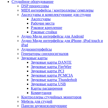
Студийное оборудование
DSP процессоры
MIDI интерфейсы / контроллеры/ семплеры
Аксессуары и комплектующие для студии
Аксессуары
Рабочие места
Рэковое крепление
Рэковые стойки
Аудио Миди интерфейсы для Android
Аудио Миди интерфейсы для iPhone, iPod touch и
iPad
Аудиоинтерфейсы
Генераторы синхросигналов
Звуковые карты
Звуковые карты DANTE
Звуковые карты FireWire
Звуковые карты PCI
Звуковые карты PCMCIA
Звуковые карты Thunderbolt
Звуковые карты USB
Карты расширения
Коммутация
Контроллеры студийных мониторов
Мебель для студий
Панели шумоизолирующие