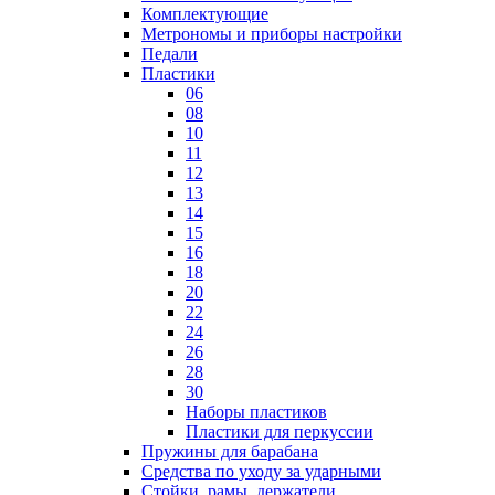
Комплектующие
Метрономы и приборы настройки
Педали
Пластики
06
08
10
11
12
13
14
15
16
18
20
22
24
26
28
30
Наборы пластиков
Пластики для перкуссии
Пружины для барабана
Средства по уходу за ударными
Стойки, рамы, держатели