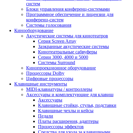
систем
Блоки управления конференц-системами
Программное обеспечение и лицензии для
конференц-систем
Системы голосования
Кинооборудование
Акустические системы для кинотеатров
Cерия Screen Array
Заэкранные акустические системы
Кинотеатральные сабвуферы
Серии 3000, 4000 и 5000
Системы Surround
Кинопроекционное оборудование
Процессоры Dolby
Цифровые процессоры
Клавишные инструменты
MIDI-клавиатуры / контроллеры
Аксессуары и комплектующие для клавиш
Аксессуары
Клавишные стойки, стулья, подставки
Клавишные чехлы и кейсы
Педали
Платы расширения, адаптеры
Процессоры эффектов
Средства для ухода за клавишными