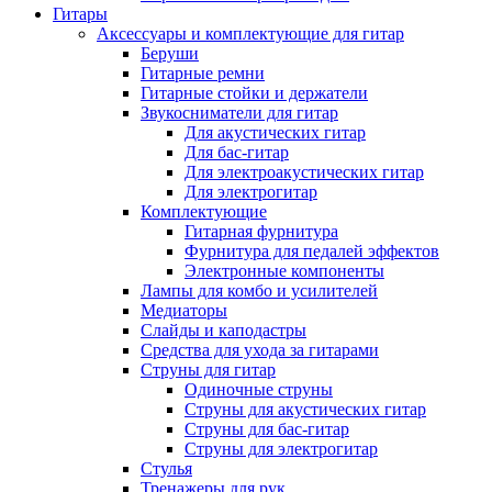
Гитары
Аксессуары и комплектующие для гитар
Беруши
Гитарные ремни
Гитарные стойки и держатели
Звукосниматели для гитар
Для акустических гитар
Для бас-гитар
Для электроакустических гитар
Для электрогитар
Комплектующие
Гитарная фурнитура
Фурнитура для педалей эффектов
Электронные компоненты
Лампы для комбо и усилителей
Медиаторы
Слайды и каподастры
Средства для ухода за гитарами
Струны для гитар
Одиночные струны
Струны для акустических гитар
Струны для бас-гитар
Струны для электрогитар
Стулья
Тренажеры для рук