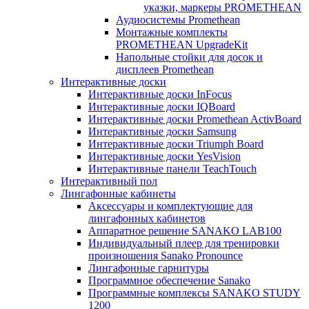
указки, маркеры PROMETHEAN
Аудиосистемы Promethean
Монтажные комплекты
PROMETHEAN UpgradeKit
Напольные стойки для досок и
дисплеев Promethean
Интерактивные доски
Интерактивные доски InFocus
Интерактивные доски IQBoard
Интерактивные доски Promethean ActivBoard
Интерактивные доски Samsung
Интерактивные доски Triumph Board
Интерактивные доски YesVision
Интерактивные панели TeachTouch
Интерактивный пол
Лингафонные кабинеты
Аксессуары и комплектующие для
лингафонных кабинетов
Аппаратное решение SANAKO LAB100
Индивидуальный плеер для тренировки
произношения Sanako Pronounce
Лингафонные гарнитуры
Программное обеспечение Sanako
Программные комплексы SANAKO STUDY
1200