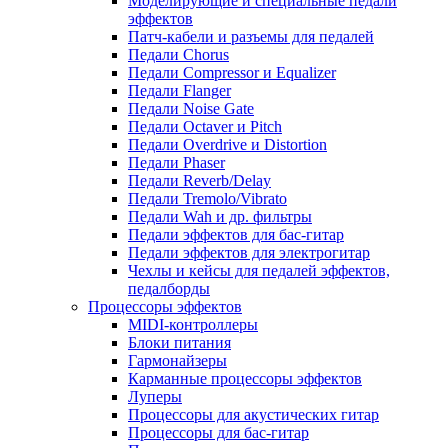
Моделирующие и специальные педали
эффектов
Патч-кабели и разъемы для педалей
Педали Chorus
Педали Compressor и Equalizer
Педали Flanger
Педали Noise Gate
Педали Octaver и Pitch
Педали Overdrive и Distortion
Педали Phaser
Педали Reverb/Delay
Педали Tremolo/Vibrato
Педали Wah и др. фильтры
Педали эффектов для бас-гитар
Педали эффектов для электрогитар
Чехлы и кейсы для педалей эффектов,
педалборды
Процессоры эффектов
MIDI-контроллеры
Блоки питания
Гармонайзеры
Карманные процессоры эффектов
Луперы
Процессоры для акустических гитар
Процессоры для бас-гитар