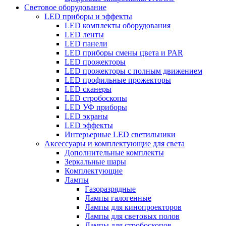
Световое оборудование
LED приборы и эффекты
LED комплекты оборудования
LED ленты
LED панели
LED приборы смены цвета и PAR
LED прожекторы
LED прожекторы с полным движением
LED профильные прожекторы
LED сканеры
LED стробоскопы
LED УФ приборы
LED экраны
LED эффекты
Интерьерные LED светильники
Аксессуары и комплектующие для света
Дополнительные комплекты
Зеркальные шары
Комплектующие
Лампы
Газоразрядные
Лампы галогенные
Лампы для кинопроекторов
Лампы для световых полов
Лампы для стробоскопов