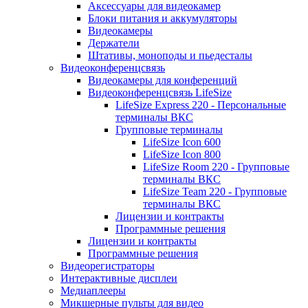
Аксессуары для видеокамер
Блоки питания и аккумуляторы
Видеокамеры
Держатели
Штативы, моноподы и пьедесталы
Видеоконференцсвязь
Видеокамеры для конференций
Видеоконференцсвязь LifeSize
LifeSize Express 220 - Персональные
терминалы ВКС
Групповые терминалы
LifeSize Icon 600
LifeSize Icon 800
LifeSize Room 220 - Групповые
терминалы ВКС
LifeSize Team 220 - Групповые
терминалы ВКС
Лицензии и контракты
Программные решения
Лицензии и контракты
Программные решения
Видеорегистраторы
Интерактивные дисплеи
Медиаплееры
Микшерные пульты для видео