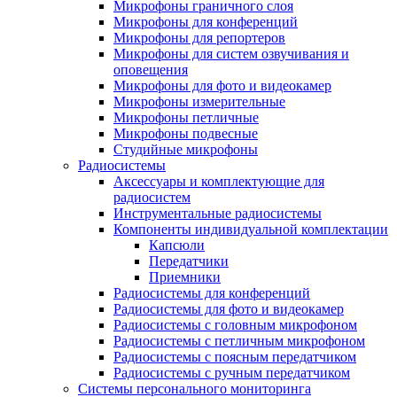
Микрофоны граничного слоя
Микрофоны для конференций
Микрофоны для репортеров
Микрофоны для систем озвучивания и
оповещения
Микрофоны для фото и видеокамер
Микрофоны измерительные
Микрофоны петличные
Микрофоны подвесные
Студийные микрофоны
Радиосистемы
Аксессуары и комплектующие для
радиосистем
Инструментальные радиосистемы
Компоненты индивидуальной комплектации
Капсюли
Передатчики
Приемники
Радиосистемы для конференций
Радиосистемы для фото и видеокамер
Радиосистемы с головным микрофоном
Радиосистемы с петличным микрофоном
Радиосистемы с поясным передатчиком
Радиосистемы с ручным передатчиком
Системы персонального мониторинга