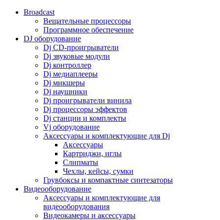
Broadcast
Вещательные процессоры
Программное обеспечение
DJ оборудование
Dj CD-проигрыватели
Dj звуковые модули
Dj контроллер
Dj медиаплееры
Dj микшеры
Dj наушники
Dj проигрыватели винила
Dj процессоры эффектов
Dj станции и комплекты
Vj оборудование
Аксессуары и комплектующие для Dj
Аксессуары
Картриджи, иглы
Слипматы
Чехлы, кейсы, сумки
Грувбоксы и компактные синтезаторы
Видеооборудование
Аксессуары и комплектующие для
видеооборудования
Видеокамеры и аксессуары