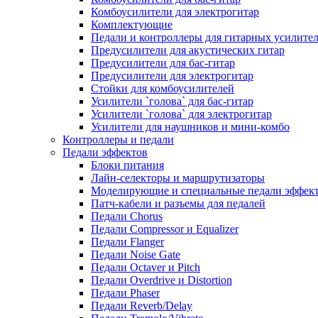
Комбоусилители для электрогитар
Комплектующие
Педали и контроллеры для гитарных усилите
Предусилители для акустических гитар
Предусилители для бас-гитар
Предусилители для электрогитар
Стойки для комбоусилителей
Усилители `голова` для бас-гитар
Усилители `голова` для электрогитар
Усилители для наушников и мини-комбо
Контроллеры и педали
Педали эффектов
Блоки питания
Лайн-селекторы и маршрутизаторы
Моделирующие и специальные педали эффек
Патч-кабели и разъемы для педалей
Педали Chorus
Педали Compressor и Equalizer
Педали Flanger
Педали Noise Gate
Педали Octaver и Pitch
Педали Overdrive и Distortion
Педали Phaser
Педали Reverb/Delay