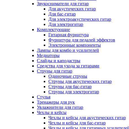
Звукосниматели для гитар
Для акустических гитар
Для бас-гитар
Для электроакустических гитар
Для электрогитар
Комплектующие
Гитарная фурнитура
Фурнитура для педалей эффектов
Электронные компоненты
Лампы для комбо и усилителей
Медиаторы
Слайды и каподастры
Средства для ухода за гитарами
Струны для гитар
Одиночные струны
Струны для акустических гитар
Струны для бас-гитар
Струны для электрогитар
Стулья
Тренажеры для рук
Увлажнители для гитар
Чехлы и кейсы
Чехлы и кейсы для акустических гитар
Чехлы и кейсы для бас-гитар
Чехлы и кейсы для гитарных усилителе