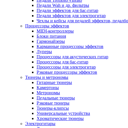
Педали Tremolo/Vibrato
Педали Wah и др. фильтры
Педали эффектов для бас-гитар
Педали эффектов для электрогитар
Чехлы и кейсы для педалей эффектов, педалб
Процессоры эффектов
MIDI-контроллеры
Блоки питания
Гармонайзеры
Карманные процессоры эффектов
Луперы
Процессоры для акустических гитар
Процессоры для бас-гитар
Процессоры для электрогитар
Рэковые процессоры эффектов
Тюнеры и метрономы
Гитарные тюнеры
Камертоны
Метрономы
Педальные тюнеры
Рэковые тюнеры
Тюнеры-клипсы
Универсальные устройства
Хроматические тюнеры
Электрогитары