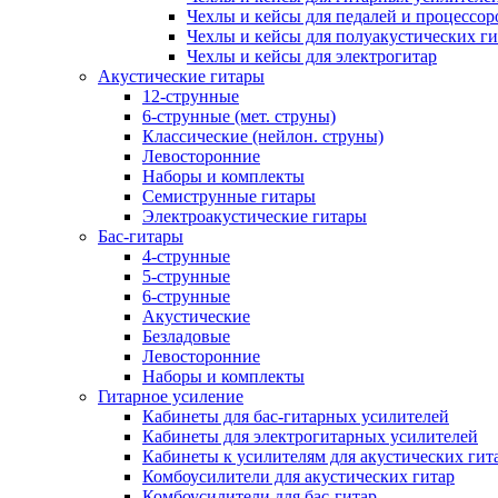
Чехлы и кейсы для педалей и процессор
Чехлы и кейсы для полуакустических ги
Чехлы и кейсы для электрогитар
Акустические гитары
12-струнные
6-струнные (мет. струны)
Классические (нейлон. струны)
Левосторонние
Наборы и комплекты
Семиструнные гитары
Электроакустические гитары
Бас-гитары
4-струнные
5-струнные
6-струнные
Акустические
Безладовые
Левосторонние
Наборы и комплекты
Гитарное усиление
Кабинеты для бас-гитарных усилителей
Кабинеты для электрогитарных усилителей
Кабинеты к усилителям для акустических гит
Комбоусилители для акустических гитар
Комбоусилители для бас-гитар