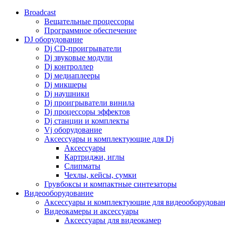
Broadcast
Вещательные процессоры
Программное обеспечение
DJ оборудование
Dj CD-проигрыватели
Dj звуковые модули
Dj контроллер
Dj медиаплееры
Dj микшеры
Dj наушники
Dj проигрыватели винила
Dj процессоры эффектов
Dj станции и комплекты
Vj оборудование
Аксессуары и комплектующие для Dj
Аксессуары
Картриджи, иглы
Слипматы
Чехлы, кейсы, сумки
Грувбоксы и компактные синтезаторы
Видеооборудование
Аксессуары и комплектующие для видеооборудова
Видеокамеры и аксессуары
Аксессуары для видеокамер