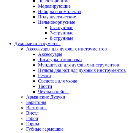
Левосторонние
Моделирующие
Наборы и комплекты
Полуакустические
Цельнокорпусные
6-струнные
7-струнные
8-струнные
Духовые инструменты
Аксессуары для духовых инструментов
Аксессуары
Лигатуры и колпачки
Мундштуки для духовых инструментов
Пульты для нот для духовых инструментов
Ремни
Средства для ухода
Трости
Чехлы и кейсы
Армянские Дудуки
Баритоны
Валторны
Вистл
Гобои
Горны
Губные гармошки