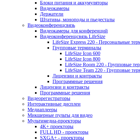
Блоки питания и аккумуляторы
Видеокамеры
Держатели
Штативы, моноподы и пьедесталы
Видеоконференцсвязь
Видеокамеры для конференций
Видеоконференцсвязь LifeSize
LifeSize Express 220 - Персональные т
Групповые терминалы
LifeSize Icon 600
LifeSize Icon 800
LifeSize Room 220 - Групповые т
LifeSize Team 220 - Групповые т
Лицензии и контракты
Программные решения
Лицензии и контракты
Программные решения
Видеорегистраторы
Интерактивные дисплеи
Медиаплееры
Микшерные пульты для видео
Мультимедиа-проекторы
4K+ проекторы
FULL HD - проекторы
SXGA+ - проекторы