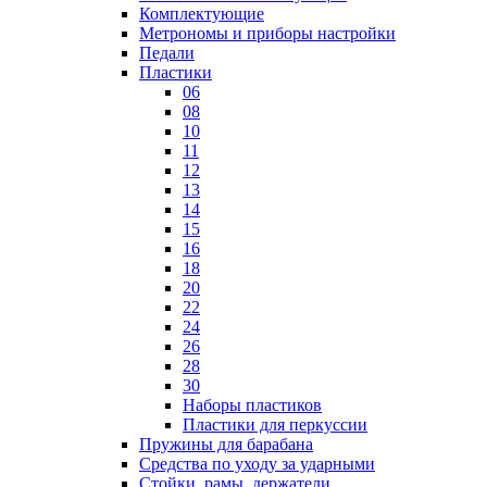
Комплектующие
Метрономы и приборы настройки
Педали
Пластики
06
08
10
11
12
13
14
15
16
18
20
22
24
26
28
30
Наборы пластиков
Пластики для перкуссии
Пружины для барабана
Средства по уходу за ударными
Стойки, рамы, держатели