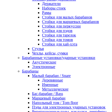
Держатели
Наборы стоек
Рамы
Стойки для малых барабанов
Стойки для маршевых барабанов
Стойки для перкуссии
Стойки для пэдов
Стойки для тарелок
Стойки для томов
Стойки для хай-хэта
Стулья
Чехлы, кейсы, сумки
Барабанные установки/ударные установки
Акустические
Электронные
Барабаны
Mалый барабан / Snare
Деревянные
Именные
Металлические
Бас-барабан / Bass
Маршевый барабан
Напольный том / Tom floor
Пэды для электронных ударных установок
Репетиционные пэды, накладки, демпферы,