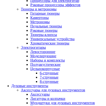
Процессоры для электрогитар
Рэковые процессоры эффектов
Тюнеры и метрономы
Гитарные тюнеры
Камертоны
Метрономы
Педальные тюнеры
Рэковые тюнеры
Тюнеры-клипсы
Универсальные устройства
Хроматические тюнеры
Электрогитары
Левосторонние
Моделирующие
Наборы и комплекты
Полуакустические
Цельнокорпусные
6-струнные
7-струнные
8-струнные
Духовые инструменты
Аксессуары для духовых инструментов
Аксессуары
Лигатуры и колпачки
Мундштуки для духовых инструментов