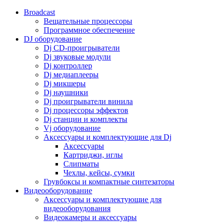
Broadcast
Вещательные процессоры
Программное обеспечение
DJ оборудование
Dj CD-проигрыватели
Dj звуковые модули
Dj контроллер
Dj медиаплееры
Dj микшеры
Dj наушники
Dj проигрыватели винила
Dj процессоры эффектов
Dj станции и комплекты
Vj оборудование
Аксессуары и комплектующие для Dj
Аксессуары
Картриджи, иглы
Слипматы
Чехлы, кейсы, сумки
Грувбоксы и компактные синтезаторы
Видеооборудование
Аксессуары и комплектующие для
видеооборудования
Видеокамеры и аксессуары