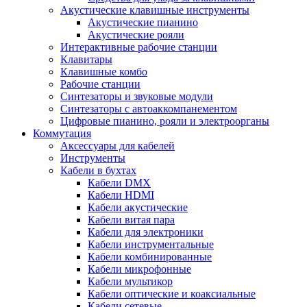
Акустические клавишные инструменты
Акустические пианино
Акустические рояли
Интерактивные рабочие станции
Клавитары
Клавишные комбо
Рабочие станции
Синтезаторы и звуковые модули
Синтезаторы с автоаккомпанементом
Цифровые пианино, рояли и электроорганы
Коммутация
Аксессуары для кабелей
Инструменты
Кабели в бухтах
Кабели DMX
Кабели HDMI
Кабели акустические
Кабели витая пара
Кабели для электроники
Кабели инструментальные
Кабели комбинированные
Кабели микрофонные
Кабели мультикор
Кабели оптические и коаксиальные
Кабели сетевые