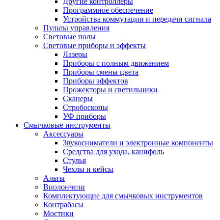
Другие контроллеры
Программное обеспечение
Устройства коммутации и передачи сигнала
Пульты управления
Световые полы
Световые приборы и эффекты
Лазеры
Приборы с полным движением
Приборы смены цвета
Приборы эффектов
Прожекторы и светильники
Сканеры
Стробоскопы
УФ приборы
Смычковые инструменты
Аксессуары
Звукосниматели и электронные компоненты
Средства для ухода, канифоль
Стулья
Чехлы и кейсы
Альты
Виолончели
Комплектующие для смычковых инструментов
Контрабасы
Мостики