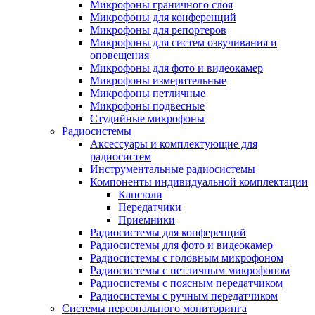
Микрофоны граничного слоя
Микрофоны для конференций
Микрофоны для репортеров
Микрофоны для систем озвучивания и
оповещения
Микрофоны для фото и видеокамер
Микрофоны измерительные
Микрофоны петличные
Микрофоны подвесные
Студийные микрофоны
Радиосистемы
Аксессуары и комплектующие для
радиосистем
Инструментальные радиосистемы
Компоненты индивидуальной комплектации
Капсюли
Передатчики
Приемники
Радиосистемы для конференций
Радиосистемы для фото и видеокамер
Радиосистемы с головным микрофоном
Радиосистемы с петличным микрофоном
Радиосистемы с поясным передатчиком
Радиосистемы с ручным передатчиком
Системы персонального мониторинга