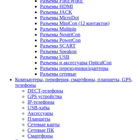
Разъемы FIREWIRE
Разъемы HDMI
Разъемы JACK
Разъемы MicroDot
Разъемы MiniCon (12 контактов)
Разъемы Multipin
Разъемы NeutriCon
Разъемы PowerCon
Разъемы SCART
Разъемы Speakon
Разъемы USB
Разъемы и аксессуары OpticalCon
Разъемы переходники/адаптеры
Разъемы сетевые
Компьютеры, периферия, смартфоны, планшеты, GPS,
телефоны
DECT-телефоны
GPS устройства
IP-телефоны
USB-хабы
Аксессуары
Планшеты
Сетевые карты
Сетевые ПК
Смартфоны