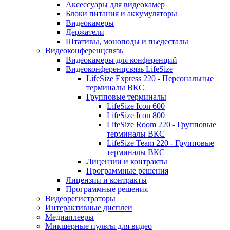
Аксессуары для видеокамер
Блоки питания и аккумуляторы
Видеокамеры
Держатели
Штативы, моноподы и пьедесталы
Видеоконференцсвязь
Видеокамеры для конференций
Видеоконференцсвязь LifeSize
LifeSize Express 220 - Персональные
терминалы ВКС
Групповые терминалы
LifeSize Icon 600
LifeSize Icon 800
LifeSize Room 220 - Групповые
терминалы ВКС
LifeSize Team 220 - Групповые
терминалы ВКС
Лицензии и контракты
Программные решения
Лицензии и контракты
Программные решения
Видеорегистраторы
Интерактивные дисплеи
Медиаплееры
Микшерные пульты для видео