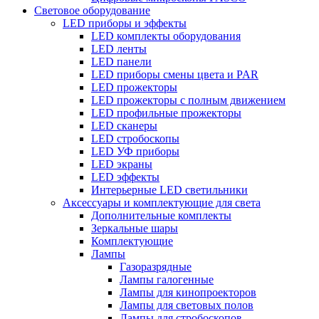
Световое оборудование
LED приборы и эффекты
LED комплекты оборудования
LED ленты
LED панели
LED приборы смены цвета и PAR
LED прожекторы
LED прожекторы с полным движением
LED профильные прожекторы
LED сканеры
LED стробоскопы
LED УФ приборы
LED экраны
LED эффекты
Интерьерные LED светильники
Аксессуары и комплектующие для света
Дополнительные комплекты
Зеркальные шары
Комплектующие
Лампы
Газоразрядные
Лампы галогенные
Лампы для кинопроекторов
Лампы для световых полов
Лампы для стробоскопов