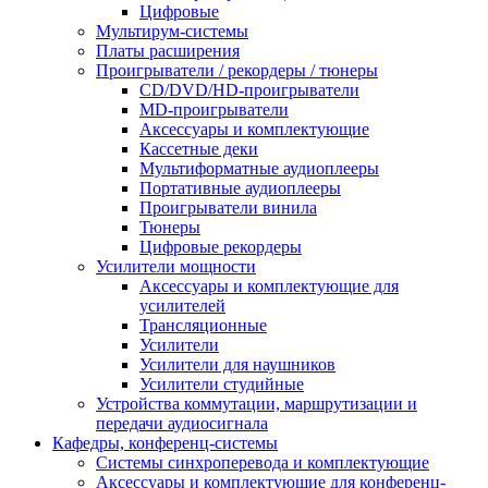
Цифровые
Мультирум-системы
Платы расширения
Проигрыватели / рекордеры / тюнеры
CD/DVD/HD-проигрыватели
MD-проигрыватели
Аксессуары и комплектующие
Кассетные деки
Мультиформатные аудиоплееры
Портативные аудиоплееры
Проигрыватели винила
Тюнеры
Цифровые рекордеры
Усилители мощности
Аксессуары и комплектующие для
усилителей
Трансляционные
Усилители
Усилители для наушников
Усилители студийные
Устройства коммутации, маршрутизации и
передачи аудиосигнала
Кафедры, конференц-системы
Cистемы синхроперевода и комплектующие
Аксессуары и комплектующие для конференц-