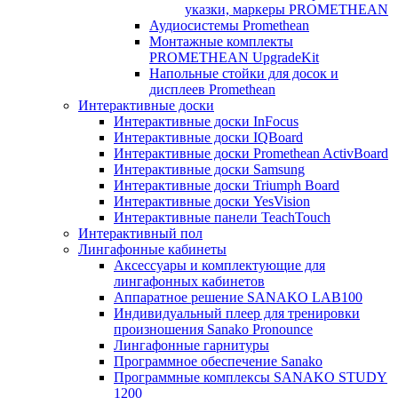
указки, маркеры PROMETHEAN
Аудиосистемы Promethean
Монтажные комплекты
PROMETHEAN UpgradeKit
Напольные стойки для досок и
дисплеев Promethean
Интерактивные доски
Интерактивные доски InFocus
Интерактивные доски IQBoard
Интерактивные доски Promethean ActivBoard
Интерактивные доски Samsung
Интерактивные доски Triumph Board
Интерактивные доски YesVision
Интерактивные панели TeachTouch
Интерактивный пол
Лингафонные кабинеты
Аксессуары и комплектующие для
лингафонных кабинетов
Аппаратное решение SANAKO LAB100
Индивидуальный плеер для тренировки
произношения Sanako Pronounce
Лингафонные гарнитуры
Программное обеспечение Sanako
Программные комплексы SANAKO STUDY
1200