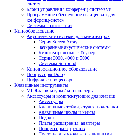
систем
Блоки управления конференц-системами
Программное обеспечение и лицензии для
конференц-систем
Системы голосования
Кинооборудование
Акустические системы для кинотеатров
Cерия Screen Array
Заэкранные акустические системы
Кинотеатральные сабвуферы
Серии 3000, 4000 и 5000
Системы Surround
Кинопроекционное оборудование
Процессоры Dolby
Цифровые процессоры
Клавишные инструменты
MIDI-клавиатуры / контроллеры
Аксессуары и комплектующие для клавиш
Аксессуары
Клавишные стойки, стулья, подставки
Клавишные чехлы и кейсы
Педали
Платы расширения, адаптеры
Процессоры эффектов
Средства для ухода за клавишными