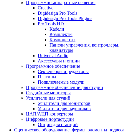
Программно-аппаратные решения
Creative
Digidesign Pro Tools
Digidesign Pro Tools Plugins
Pro Tools HD
Кабели
Комплекты
Компоненты
Панели управления, контроллеры,
клавиатуры
Universal Audio
Аксессуары и опции
Программное обеспечение
Cеквенсоры и редакторы
Плагины
Подключаемые модули
Программное обеспечение для студий
Студийные мониторы
Усилители для студий
Усилители для мониторов
Усилители для наушников
ЦАП/АЦП конвертеры
Цифровые портастудии
Опции для станций
Сценическое оборудование. фермы, элементы подвеса