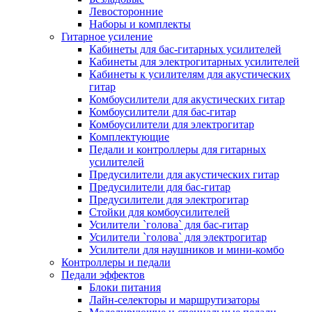
Левосторонние
Наборы и комплекты
Гитарное усиление
Кабинеты для бас-гитарных усилителей
Кабинеты для электрогитарных усилителей
Кабинеты к усилителям для акустических
гитар
Комбоусилители для акустических гитар
Комбоусилители для бас-гитар
Комбоусилители для электрогитар
Комплектующие
Педали и контроллеры для гитарных
усилителей
Предусилители для акустических гитар
Предусилители для бас-гитар
Предусилители для электрогитар
Стойки для комбоусилителей
Усилители `голова` для бас-гитар
Усилители `голова` для электрогитар
Усилители для наушников и мини-комбо
Контроллеры и педали
Педали эффектов
Блоки питания
Лайн-селекторы и маршрутизаторы