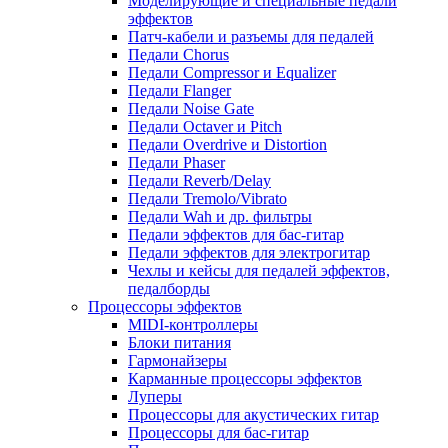
Моделирующие и специальные педали
эффектов
Патч-кабели и разъемы для педалей
Педали Chorus
Педали Compressor и Equalizer
Педали Flanger
Педали Noise Gate
Педали Octaver и Pitch
Педали Overdrive и Distortion
Педали Phaser
Педали Reverb/Delay
Педали Tremolo/Vibrato
Педали Wah и др. фильтры
Педали эффектов для бас-гитар
Педали эффектов для электрогитар
Чехлы и кейсы для педалей эффектов,
педалборды
Процессоры эффектов
MIDI-контроллеры
Блоки питания
Гармонайзеры
Карманные процессоры эффектов
Луперы
Процессоры для акустических гитар
Процессоры для бас-гитар