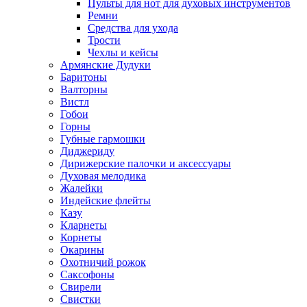
Пульты для нот для духовых инструментов
Ремни
Средства для ухода
Трости
Чехлы и кейсы
Армянские Дудуки
Баритоны
Валторны
Вистл
Гобои
Горны
Губные гармошки
Диджериду
Дирижерские палочки и аксессуары
Духовая мелодика
Жалейки
Индейские флейты
Казу
Кларнеты
Корнеты
Окарины
Охотничий рожок
Саксофоны
Свирели
Свистки