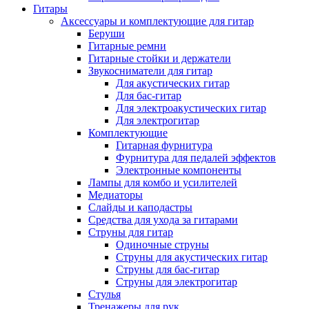
Гитары
Аксессуары и комплектующие для гитар
Беруши
Гитарные ремни
Гитарные стойки и держатели
Звукосниматели для гитар
Для акустических гитар
Для бас-гитар
Для электроакустических гитар
Для электрогитар
Комплектующие
Гитарная фурнитура
Фурнитура для педалей эффектов
Электронные компоненты
Лампы для комбо и усилителей
Медиаторы
Слайды и каподастры
Средства для ухода за гитарами
Струны для гитар
Одиночные струны
Струны для акустических гитар
Струны для бас-гитар
Струны для электрогитар
Стулья
Тренажеры для рук