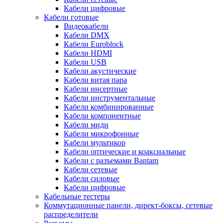
Кабели цифровые
Кабели готовые
Видеокабели
Кабели DMX
Кабели Euroblock
Кабели HDMI
Кабели USB
Кабели акустические
Кабели витая пара
Кабели инсертные
Кабели инструментальные
Кабели комбинированные
Кабели компонентные
Кабели миди
Кабели микрофонные
Кабели мультикор
Кабели оптические и коаксиальные
Кабели с разъемами Bantam
Кабели сетевые
Кабели силовые
Кабели цифровые
Кабельные тестеры
Коммутационные панели, директ-боксы, сетевые
распределители