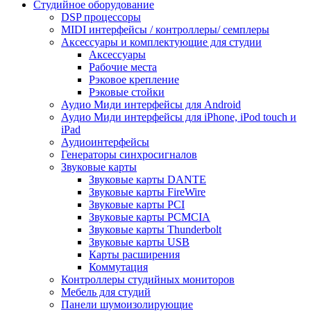
Студийное оборудование
DSP процессоры
MIDI интерфейсы / контроллеры/ семплеры
Аксессуары и комплектующие для студии
Аксессуары
Рабочие места
Рэковое крепление
Рэковые стойки
Аудио Миди интерфейсы для Android
Аудио Миди интерфейсы для iPhone, iPod touch и
iPad
Аудиоинтерфейсы
Генераторы синхросигналов
Звуковые карты
Звуковые карты DANTE
Звуковые карты FireWire
Звуковые карты PCI
Звуковые карты PCMCIA
Звуковые карты Thunderbolt
Звуковые карты USB
Карты расширения
Коммутация
Контроллеры студийных мониторов
Мебель для студий
Панели шумоизолирующие