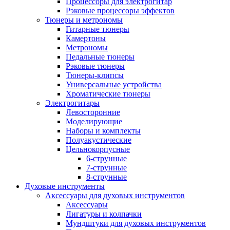
Процессоры для электрогитар
Рэковые процессоры эффектов
Тюнеры и метрономы
Гитарные тюнеры
Камертоны
Метрономы
Педальные тюнеры
Рэковые тюнеры
Тюнеры-клипсы
Универсальные устройства
Хроматические тюнеры
Электрогитары
Левосторонние
Моделирующие
Наборы и комплекты
Полуакустические
Цельнокорпусные
6-струнные
7-струнные
8-струнные
Духовые инструменты
Аксессуары для духовых инструментов
Аксессуары
Лигатуры и колпачки
Мундштуки для духовых инструментов