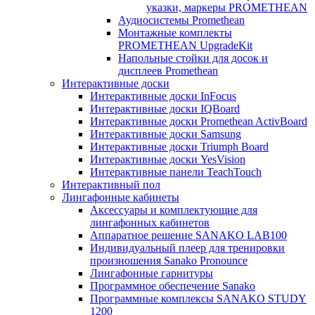
указки, маркеры PROMETHEAN
Аудиосистемы Promethean
Монтажные комплекты
PROMETHEAN UpgradeKit
Напольные стойки для досок и
дисплеев Promethean
Интерактивные доски
Интерактивные доски InFocus
Интерактивные доски IQBoard
Интерактивные доски Promethean ActivBoard
Интерактивные доски Samsung
Интерактивные доски Triumph Board
Интерактивные доски YesVision
Интерактивные панели TeachTouch
Интерактивный пол
Лингафонные кабинеты
Аксессуары и комплектующие для
лингафонных кабинетов
Аппаратное решение SANAKO LAB100
Индивидуальный плеер для тренировки
произношения Sanako Pronounce
Лингафонные гарнитуры
Программное обеспечение Sanako
Программные комплексы SANAKO STUDY
1200