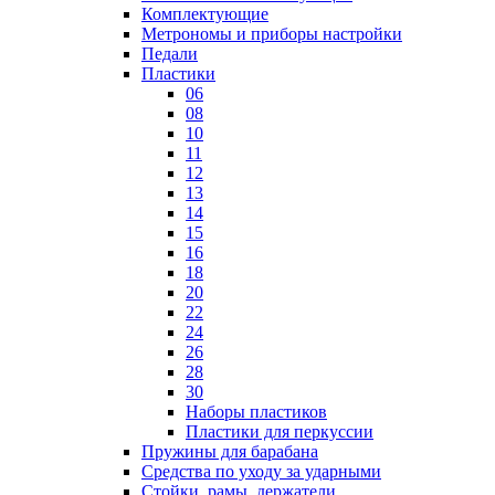
Комплектующие
Метрономы и приборы настройки
Педали
Пластики
06
08
10
11
12
13
14
15
16
18
20
22
24
26
28
30
Наборы пластиков
Пластики для перкуссии
Пружины для барабана
Средства по уходу за ударными
Стойки, рамы, держатели