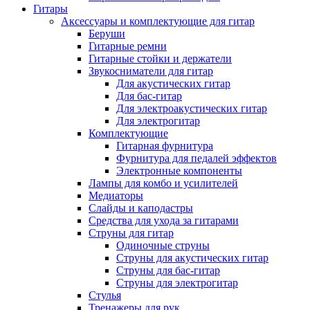
Гитары
Аксессуары и комплектующие для гитар
Беруши
Гитарные ремни
Гитарные стойки и держатели
Звукосниматели для гитар
Для акустических гитар
Для бас-гитар
Для электроакустических гитар
Для электрогитар
Комплектующие
Гитарная фурнитура
Фурнитура для педалей эффектов
Электронные компоненты
Лампы для комбо и усилителей
Медиаторы
Слайды и каподастры
Средства для ухода за гитарами
Струны для гитар
Одиночные струны
Струны для акустических гитар
Струны для бас-гитар
Струны для электрогитар
Стулья
Тренажеры для рук