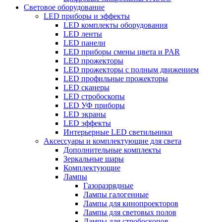
Световое оборудование
LED приборы и эффекты
LED комплекты оборудования
LED ленты
LED панели
LED приборы смены цвета и PAR
LED прожекторы
LED прожекторы с полным движением
LED профильные прожекторы
LED сканеры
LED стробоскопы
LED УФ приборы
LED экраны
LED эффекты
Интерьерные LED светильники
Аксессуары и комплектующие для света
Дополнительные комплекты
Зеркальные шары
Комплектующие
Лампы
Газоразрядные
Лампы галогенные
Лампы для кинопроекторов
Лампы для световых полов
Лампы для стробоскопов