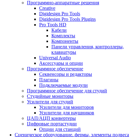
Программно-аппаратные решения
Creative
Digidesign Pro Tools
Digidesign Pro Tools Plugins
Pro Tools HD
Кабели
Комплекты
Компоненты
Панели управления, контроллеры,
клавиатуры
Universal Audio
Аксессуары и опции
Программное обеспечение
Cеквенсоры и редакторы
Плагины
Подключаемые модули
Программное обеспечение для студий
Студийные мониторы
Усилители для студий
Усилители для мониторов
Усилители для наушников
ЦАП/АЦП конвертеры
Цифровые портастудии
Опции для станций
Сценическое оборудование. фермы, элементы подвеса