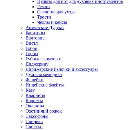
Пульты для нот для духовых инструментов
Ремни
Средства для ухода
Трости
Чехлы и кейсы
Армянские Дудуки
Баритоны
Валторны
Вистл
Гобои
Горны
Губные гармошки
Диджериду
Дирижерские палочки и аксессуары
Духовая мелодика
Жалейки
Индейские флейты
Казу
Кларнеты
Корнеты
Окарины
Охотничий рожок
Саксофоны
Свирели
Свистки