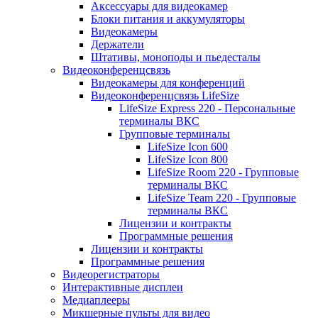
Аксессуары для видеокамер
Блоки питания и аккумуляторы
Видеокамеры
Держатели
Штативы, моноподы и пьедесталы
Видеоконференцсвязь
Видеокамеры для конференций
Видеоконференцсвязь LifeSize
LifeSize Express 220 - Персональные
терминалы ВКС
Групповые терминалы
LifeSize Icon 600
LifeSize Icon 800
LifeSize Room 220 - Групповые
терминалы ВКС
LifeSize Team 220 - Групповые
терминалы ВКС
Лицензии и контракты
Программные решения
Лицензии и контракты
Программные решения
Видеорегистраторы
Интерактивные дисплеи
Медиаплееры
Микшерные пульты для видео