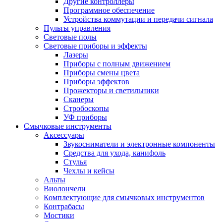
Другие контроллеры
Программное обеспечение
Устройства коммутации и передачи сигнала
Пульты управления
Световые полы
Световые приборы и эффекты
Лазеры
Приборы с полным движением
Приборы смены цвета
Приборы эффектов
Прожекторы и светильники
Сканеры
Стробоскопы
УФ приборы
Смычковые инструменты
Аксессуары
Звукосниматели и электронные компоненты
Средства для ухода, канифоль
Стулья
Чехлы и кейсы
Альты
Виолончели
Комплектующие для смычковых инструментов
Контрабасы
Мостики