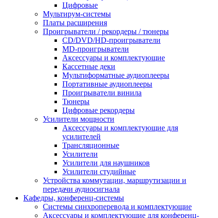
Цифровые
Мультирум-системы
Платы расширения
Проигрыватели / рекордеры / тюнеры
CD/DVD/HD-проигрыватели
MD-проигрыватели
Аксессуары и комплектующие
Кассетные деки
Мультиформатные аудиоплееры
Портативные аудиоплееры
Проигрыватели винила
Тюнеры
Цифровые рекордеры
Усилители мощности
Аксессуары и комплектующие для
усилителей
Трансляционные
Усилители
Усилители для наушников
Усилители студийные
Устройства коммутации, маршрутизации и
передачи аудиосигнала
Кафедры, конференц-системы
Cистемы синхроперевода и комплектующие
Аксессуары и комплектующие для конференц-