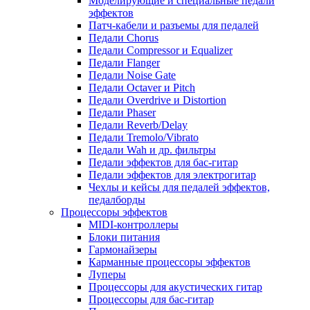
Моделирующие и специальные педали
эффектов
Патч-кабели и разъемы для педалей
Педали Chorus
Педали Compressor и Equalizer
Педали Flanger
Педали Noise Gate
Педали Octaver и Pitch
Педали Overdrive и Distortion
Педали Phaser
Педали Reverb/Delay
Педали Tremolo/Vibrato
Педали Wah и др. фильтры
Педали эффектов для бас-гитар
Педали эффектов для электрогитар
Чехлы и кейсы для педалей эффектов,
педалборды
Процессоры эффектов
MIDI-контроллеры
Блоки питания
Гармонайзеры
Карманные процессоры эффектов
Луперы
Процессоры для акустических гитар
Процессоры для бас-гитар