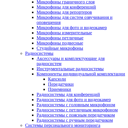
Микрофоны граничного слоя
Микрофоны для конференций
Микрофоны для репортеров
Микрофоны для систем озвучивания и
оповещения
Микрофоны для фото и видеокамер
Микрофоны измерительные
Микрофоны петличные
Микрофоны подвесные
Студийные микрофоны
Радиосистемы
Аксессуары и комплектующие для
радиосистем
Инструментальные радиосистемы
Компоненты индивидуальной комплектации
Капсюли
Передатчики
Приемники
Радиосистемы для конференций
Радиосистемы для фото и видеокамер
Радиосистемы с головным микрофоном
Радиосистемы с петличным микрофоном
Радиосистемы с поясным передатчиком
Радиосистемы с ручным передатчиком
Системы персонального мониторинга