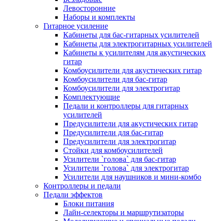
Левосторонние
Наборы и комплекты
Гитарное усиление
Кабинеты для бас-гитарных усилителей
Кабинеты для электрогитарных усилителей
Кабинеты к усилителям для акустических
гитар
Комбоусилители для акустических гитар
Комбоусилители для бас-гитар
Комбоусилители для электрогитар
Комплектующие
Педали и контроллеры для гитарных
усилителей
Предусилители для акустических гитар
Предусилители для бас-гитар
Предусилители для электрогитар
Стойки для комбоусилителей
Усилители `голова` для бас-гитар
Усилители `голова` для электрогитар
Усилители для наушников и мини-комбо
Контроллеры и педали
Педали эффектов
Блоки питания
Лайн-селекторы и маршрутизаторы