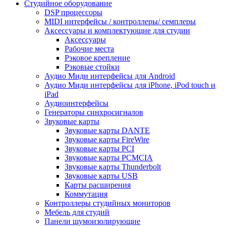
Студийное оборудование
DSP процессоры
MIDI интерфейсы / контроллеры/ семплеры
Аксессуары и комплектующие для студии
Аксессуары
Рабочие места
Рэковое крепление
Рэковые стойки
Аудио Миди интерфейсы для Android
Аудио Миди интерфейсы для iPhone, iPod touch и
iPad
Аудиоинтерфейсы
Генераторы синхросигналов
Звуковые карты
Звуковые карты DANTE
Звуковые карты FireWire
Звуковые карты PCI
Звуковые карты PCMCIA
Звуковые карты Thunderbolt
Звуковые карты USB
Карты расширения
Коммутация
Контроллеры студийных мониторов
Мебель для студий
Панели шумоизолирующие