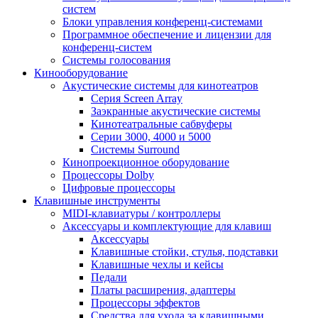
систем
Блоки управления конференц-системами
Программное обеспечение и лицензии для
конференц-систем
Системы голосования
Кинооборудование
Акустические системы для кинотеатров
Cерия Screen Array
Заэкранные акустические системы
Кинотеатральные сабвуферы
Серии 3000, 4000 и 5000
Системы Surround
Кинопроекционное оборудование
Процессоры Dolby
Цифровые процессоры
Клавишные инструменты
MIDI-клавиатуры / контроллеры
Аксессуары и комплектующие для клавиш
Аксессуары
Клавишные стойки, стулья, подставки
Клавишные чехлы и кейсы
Педали
Платы расширения, адаптеры
Процессоры эффектов
Средства для ухода за клавишными