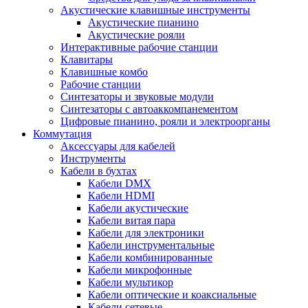
Акустические клавишные инструменты
Акустические пианино
Акустические рояли
Интерактивные рабочие станции
Клавитары
Клавишные комбо
Рабочие станции
Синтезаторы и звуковые модули
Синтезаторы с автоаккомпанементом
Цифровые пианино, рояли и электроорганы
Коммутация
Аксессуары для кабелей
Инструменты
Кабели в бухтах
Кабели DMX
Кабели HDMI
Кабели акустические
Кабели витая пара
Кабели для электроники
Кабели инструментальные
Кабели комбинированные
Кабели микрофонные
Кабели мультикор
Кабели оптические и коаксиальные
Кабели сетевые