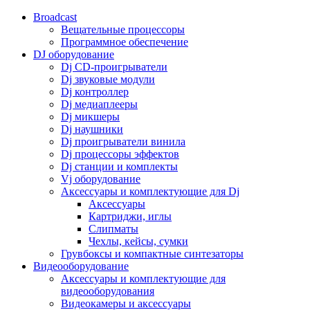
Broadcast
Вещательные процессоры
Программное обеспечение
DJ оборудование
Dj CD-проигрыватели
Dj звуковые модули
Dj контроллер
Dj медиаплееры
Dj микшеры
Dj наушники
Dj проигрыватели винила
Dj процессоры эффектов
Dj станции и комплекты
Vj оборудование
Аксессуары и комплектующие для Dj
Аксессуары
Картриджи, иглы
Слипматы
Чехлы, кейсы, сумки
Грувбоксы и компактные синтезаторы
Видеооборудование
Аксессуары и комплектующие для
видеооборудования
Видеокамеры и аксессуары