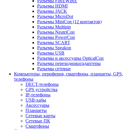
Разъемы FIREWIRE
Разъемы HDMI
Разъемы JACK
Разъемы MicroDot
Разъемы MiniCon (12 контактов)
Разъемы Multipin
Разъемы NeutriCon
Разъемы PowerCon
Разъемы SCART
Разъемы Speakon
Разъемы USB
Разъемы и аксессуары OpticalCon
Разъемы переходники/адаптеры
Разъемы сетевые
Компьютеры, периферия, смартфоны, планшеты, GPS,
телефоны
DECT-телефоны
GPS устройства
IP-телефоны
USB-хабы
Аксессуары
Планшеты
Сетевые карты
Сетевые ПК
Смартфоны