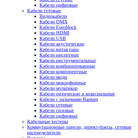
Кабели цифровые
Кабели готовые
Видеокабели
Кабели DMX
Кабели Euroblock
Кабели HDMI
Кабели USB
Кабели акустические
Кабели витая пара
Кабели инсертные
Кабели инструментальные
Кабели комбинированные
Кабели компонентные
Кабели миди
Кабели микрофонные
Кабели мультикор
Кабели оптические и коаксиальные
Кабели с разъемами Bantam
Кабели сетевые
Кабели силовые
Кабели цифровые
Кабельные тестеры
Коммутационные панели, директ-боксы, сетевые
распределители