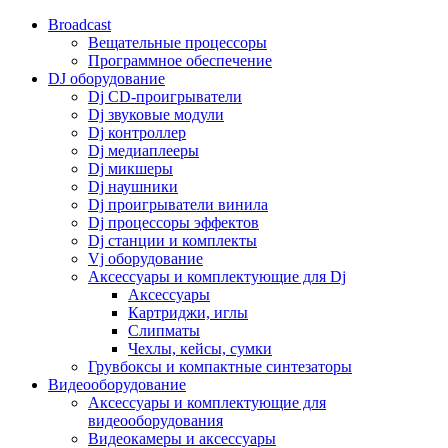
Broadcast
Вещательные процессоры
Программное обеспечение
DJ оборудование
Dj CD-проигрыватели
Dj звуковые модули
Dj контроллер
Dj медиаплееры
Dj микшеры
Dj наушники
Dj проигрыватели винила
Dj процессоры эффектов
Dj станции и комплекты
Vj оборудование
Аксессуары и комплектующие для Dj
Аксессуары
Картриджи, иглы
Слипматы
Чехлы, кейсы, сумки
Грувбоксы и компактные синтезаторы
Видеооборудование
Аксессуары и комплектующие для
видеооборудования
Видеокамеры и аксессуары