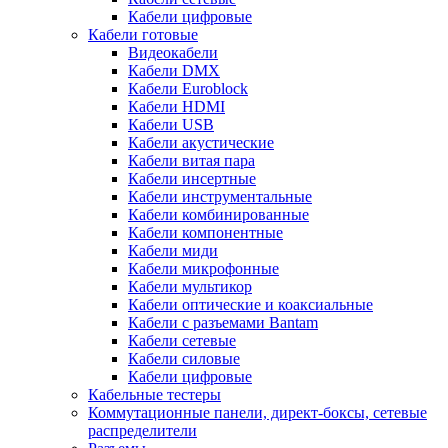
Кабели цифровые
Кабели готовые
Видеокабели
Кабели DMX
Кабели Euroblock
Кабели HDMI
Кабели USB
Кабели акустические
Кабели витая пара
Кабели инсертные
Кабели инструментальные
Кабели комбинированные
Кабели компонентные
Кабели миди
Кабели микрофонные
Кабели мультикор
Кабели оптические и коаксиальные
Кабели с разъемами Bantam
Кабели сетевые
Кабели силовые
Кабели цифровые
Кабельные тестеры
Коммутационные панели, директ-боксы, сетевые
распределители