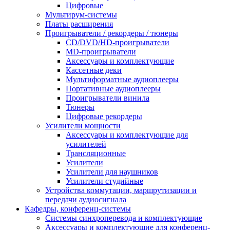
Цифровые
Мультирум-системы
Платы расширения
Проигрыватели / рекордеры / тюнеры
CD/DVD/HD-проигрыватели
MD-проигрыватели
Аксессуары и комплектующие
Кассетные деки
Мультиформатные аудиоплееры
Портативные аудиоплееры
Проигрыватели винила
Тюнеры
Цифровые рекордеры
Усилители мощности
Аксессуары и комплектующие для
усилителей
Трансляционные
Усилители
Усилители для наушников
Усилители студийные
Устройства коммутации, маршрутизации и
передачи аудиосигнала
Кафедры, конференц-системы
Cистемы синхроперевода и комплектующие
Аксессуары и комплектующие для конференц-