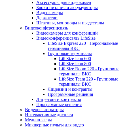
Аксессуары для видеокамер
Блоки питания и аккумуляторы
Видеокамеры
Держатели
Штативы, моноподы и пьедесталы
Видеоконференцсвязь
Видеокамеры для конференций
Видеоконференцсвязь LifeSize
LifeSize Express 220 - Персональные
терминалы ВКС
Групповые терминалы
LifeSize Icon 600
LifeSize Icon 800
LifeSize Room 220 - Групповые
терминалы ВКС
LifeSize Team 220 - Групповые
терминалы ВКС
Лицензии и контракты
Программные решения
Лицензии и контракты
Программные решения
Видеорегистраторы
Интерактивные дисплеи
Медиаплееры
Микшерные пульты для видео