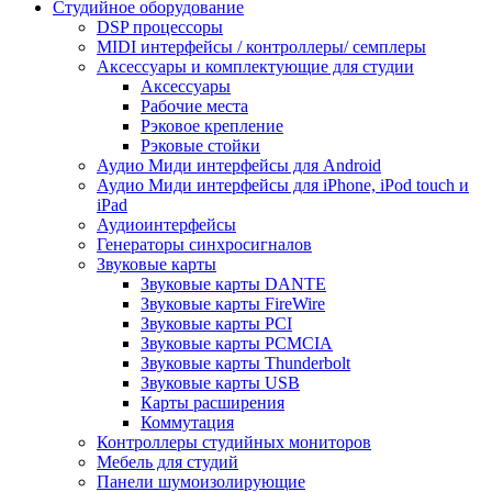
Студийное оборудование
DSP процессоры
MIDI интерфейсы / контроллеры/ семплеры
Аксессуары и комплектующие для студии
Аксессуары
Рабочие места
Рэковое крепление
Рэковые стойки
Аудио Миди интерфейсы для Android
Аудио Миди интерфейсы для iPhone, iPod touch и
iPad
Аудиоинтерфейсы
Генераторы синхросигналов
Звуковые карты
Звуковые карты DANTE
Звуковые карты FireWire
Звуковые карты PCI
Звуковые карты PCMCIA
Звуковые карты Thunderbolt
Звуковые карты USB
Карты расширения
Коммутация
Контроллеры студийных мониторов
Мебель для студий
Панели шумоизолирующие