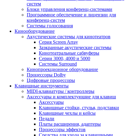
систем
Блоки управления конференц-системами
Программное обеспечение и лицензии для
конференц-систем
Системы голосования
Кинооборудование
Акустические системы для кинотеатров
Cерия Screen Array
Заэкранные акустические системы
Кинотеатральные сабвуферы
Серии 3000, 4000 и 5000
Системы Surround
Кинопроекционное оборудование
Процессоры Dolby
Цифровые процессоры
Клавишные инструменты
MIDI-клавиатуры / контроллеры
Аксессуары и комплектующие для клавиш
Аксессуары
Клавишные стойки, стулья, подставки
Клавишные чехлы и кейсы
Педали
Платы расширения, адаптеры
Процессоры эффектов
Средства для ухода за клавишными