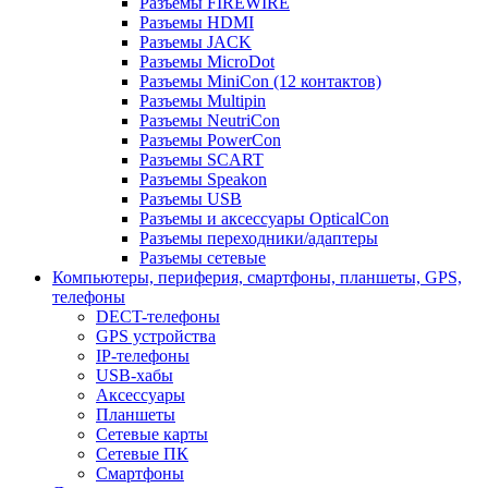
Разъемы FIREWIRE
Разъемы HDMI
Разъемы JACK
Разъемы MicroDot
Разъемы MiniCon (12 контактов)
Разъемы Multipin
Разъемы NeutriCon
Разъемы PowerCon
Разъемы SCART
Разъемы Speakon
Разъемы USB
Разъемы и аксессуары OpticalCon
Разъемы переходники/адаптеры
Разъемы сетевые
Компьютеры, периферия, смартфоны, планшеты, GPS,
телефоны
DECT-телефоны
GPS устройства
IP-телефоны
USB-хабы
Аксессуары
Планшеты
Сетевые карты
Сетевые ПК
Смартфоны