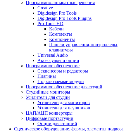
Программно-аппаратные решения
Creative
Digidesign Pro Tools
Digidesign Pro Tools Plugins
Pro Tools HD
Кабели
Комплекты
Компоненты
Панели управления, контроллеры,
клавиатуры
Universal Audio
Аксессуары и опции
Программное обеспечение
Cеквенсоры и редакторы
Плагины
Подключаемые модули
Программное обеспечение для студий
Студийные мониторы
Усилители для студий
Усилители для мониторов
Усилители для наушников
ЦАП/АЦП конвертеры
Цифровые портастудии
Опции для станций
Сценическое оборудование. фермы, элементы подвеса