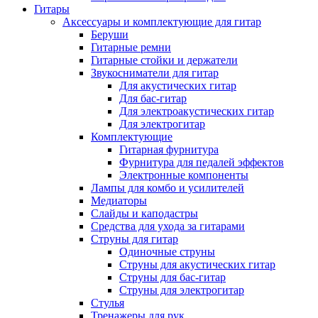
Гитары
Аксессуары и комплектующие для гитар
Беруши
Гитарные ремни
Гитарные стойки и держатели
Звукосниматели для гитар
Для акустических гитар
Для бас-гитар
Для электроакустических гитар
Для электрогитар
Комплектующие
Гитарная фурнитура
Фурнитура для педалей эффектов
Электронные компоненты
Лампы для комбо и усилителей
Медиаторы
Слайды и каподастры
Средства для ухода за гитарами
Струны для гитар
Одиночные струны
Струны для акустических гитар
Струны для бас-гитар
Струны для электрогитар
Стулья
Тренажеры для рук