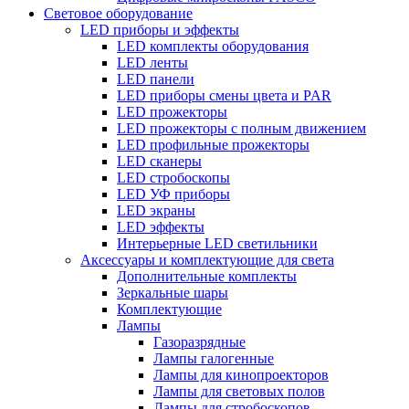
Световое оборудование
LED приборы и эффекты
LED комплекты оборудования
LED ленты
LED панели
LED приборы смены цвета и PAR
LED прожекторы
LED прожекторы с полным движением
LED профильные прожекторы
LED сканеры
LED стробоскопы
LED УФ приборы
LED экраны
LED эффекты
Интерьерные LED светильники
Аксессуары и комплектующие для света
Дополнительные комплекты
Зеркальные шары
Комплектующие
Лампы
Газоразрядные
Лампы галогенные
Лампы для кинопроекторов
Лампы для световых полов
Лампы для стробоскопов