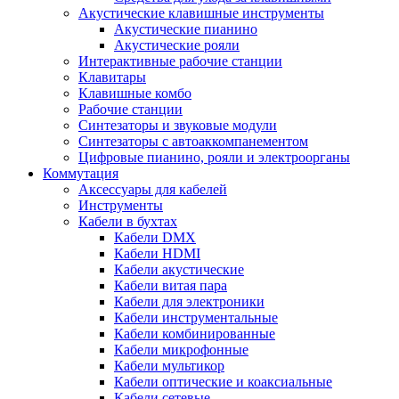
Акустические клавишные инструменты
Акустические пианино
Акустические рояли
Интерактивные рабочие станции
Клавитары
Клавишные комбо
Рабочие станции
Синтезаторы и звуковые модули
Синтезаторы с автоаккомпанементом
Цифровые пианино, рояли и электроорганы
Коммутация
Аксессуары для кабелей
Инструменты
Кабели в бухтах
Кабели DMX
Кабели HDMI
Кабели акустические
Кабели витая пара
Кабели для электроники
Кабели инструментальные
Кабели комбинированные
Кабели микрофонные
Кабели мультикор
Кабели оптические и коаксиальные
Кабели сетевые