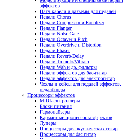
Моделирующие и специальные педали
эффектов
Патч-кабели и разъемы для педалей
Педали Chorus
Педали Compressor и Equalizer
Педали Flanger
Педали Noise Gate
Педали Octaver и Pitch
Педали Overdrive и Distortion
Педали Phaser
Педали Reverb/Delay
Педали Tremolo/Vibrato
Педали Wah и др. фильтры
Педали эффектов для бас-гитар
Педали эффектов для электрогитар
Чехлы и кейсы для педалей эффектов,
педалборды
Процессоры эффектов
MIDI-контроллеры
Блоки питания
Гармонайзеры
Карманные процессоры эффектов
Луперы
Процессоры для акустических гитар
Процессоры для бас-гитар