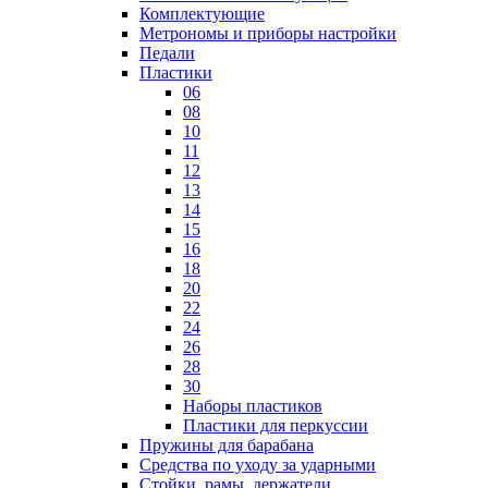
Комплектующие
Метрономы и приборы настройки
Педали
Пластики
06
08
10
11
12
13
14
15
16
18
20
22
24
26
28
30
Наборы пластиков
Пластики для перкуссии
Пружины для барабана
Средства по уходу за ударными
Стойки, рамы, держатели