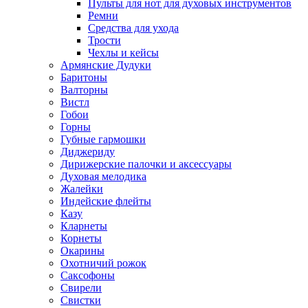
Пульты для нот для духовых инструментов
Ремни
Средства для ухода
Трости
Чехлы и кейсы
Армянские Дудуки
Баритоны
Валторны
Вистл
Гобои
Горны
Губные гармошки
Диджериду
Дирижерские палочки и аксессуары
Духовая мелодика
Жалейки
Индейские флейты
Казу
Кларнеты
Корнеты
Окарины
Охотничий рожок
Саксофоны
Свирели
Свистки