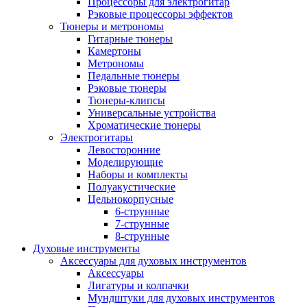
Процессоры для электрогитар
Рэковые процессоры эффектов
Тюнеры и метрономы
Гитарные тюнеры
Камертоны
Метрономы
Педальные тюнеры
Рэковые тюнеры
Тюнеры-клипсы
Универсальные устройства
Хроматические тюнеры
Электрогитары
Левосторонние
Моделирующие
Наборы и комплекты
Полуакустические
Цельнокорпусные
6-струнные
7-струнные
8-струнные
Духовые инструменты
Аксессуары для духовых инструментов
Аксессуары
Лигатуры и колпачки
Мундштуки для духовых инструментов