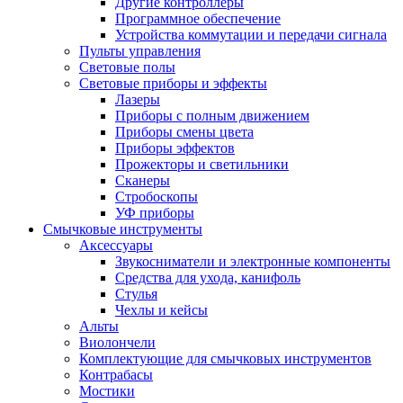
Другие контроллеры
Программное обеспечение
Устройства коммутации и передачи сигнала
Пульты управления
Световые полы
Световые приборы и эффекты
Лазеры
Приборы с полным движением
Приборы смены цвета
Приборы эффектов
Прожекторы и светильники
Сканеры
Стробоскопы
УФ приборы
Смычковые инструменты
Аксессуары
Звукосниматели и электронные компоненты
Средства для ухода, канифоль
Стулья
Чехлы и кейсы
Альты
Виолончели
Комплектующие для смычковых инструментов
Контрабасы
Мостики