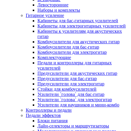
Левосторонние
Наборы и комплекты
Гитарное усиление
Кабинеты для бас-гитарных усилителей
Кабинеты для электрогитарных усилителей
Кабинеты к усилителям для акустических
гитар
Комбоусилители для акустических гитар
Комбоусилители для бас-гитар
Комбоусилители для электрогитар
Комплектующие
Педали и контроллеры для гитарных
усилителей
Предусилители для акустических гитар
Предусилители для бас-гитар
Предусилители для электрогитар
Стойки для комбоусилителей
Усилители `голова` для бас-гитар
Усилители `голова` для электрогитар
Усилители для наушников и мини-комбо
Контроллеры и педали
Педали эффектов
Блоки питания
Лайн-селекторы и маршрутизаторы