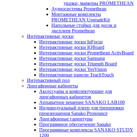
указки, маркеры PROMETHEAN
Аудиосистемы Promethean
Монтажные комплекты
PROMETHEAN UpgradeKit
Напольные стойки для досок и
дисплеев Promethean
Интерактивные доски
Интерактивные доски InFocus
Интерактивные доски IQBoard
Интерактивные доски Promethean ActivBoard
Интерактивные доски Samsung
Интерактивные доски Triumph Board
Интерактивные доски YesVision
Интерактивные панели TeachTouch
Интерактивный пол
Лингафонные кабинеты
Аксессуары и комплектующие для
лингафонных кабинетов
Аппаратное решение SANAKO LAB100
Индивидуальный плеер для тренировки
произношения Sanako Pronounce
Лингафонные гарнитуры
Программное обеспечение Sanako
Программные комплексы SANAKO STUDY
1200