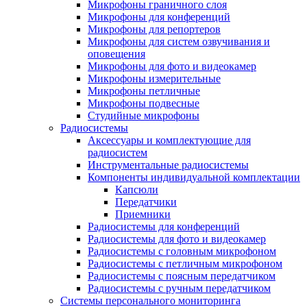
Микрофоны граничного слоя
Микрофоны для конференций
Микрофоны для репортеров
Микрофоны для систем озвучивания и
оповещения
Микрофоны для фото и видеокамер
Микрофоны измерительные
Микрофоны петличные
Микрофоны подвесные
Студийные микрофоны
Радиосистемы
Аксессуары и комплектующие для
радиосистем
Инструментальные радиосистемы
Компоненты индивидуальной комплектации
Капсюли
Передатчики
Приемники
Радиосистемы для конференций
Радиосистемы для фото и видеокамер
Радиосистемы с головным микрофоном
Радиосистемы с петличным микрофоном
Радиосистемы с поясным передатчиком
Радиосистемы с ручным передатчиком
Системы персонального мониторинга