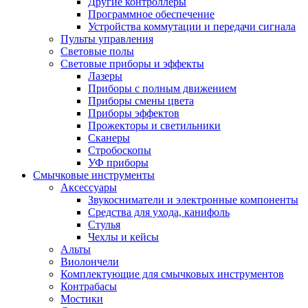
Другие контроллеры
Программное обеспечение
Устройства коммутации и передачи сигнала
Пульты управления
Световые полы
Световые приборы и эффекты
Лазеры
Приборы с полным движением
Приборы смены цвета
Приборы эффектов
Прожекторы и светильники
Сканеры
Стробоскопы
УФ приборы
Смычковые инструменты
Аксессуары
Звукосниматели и электронные компоненты
Средства для ухода, канифоль
Стулья
Чехлы и кейсы
Альты
Виолончели
Комплектующие для смычковых инструментов
Контрабасы
Мостики