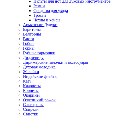
Пульты для нот для духовых инструментов
Ремни
Средства для ухода
Трости
Чехлы и кейсы
Армянские Дудуки
Баритоны
Валторны
Вистл
Гобои
Горны
Губные гармошки
Диджериду
Дирижерские палочки и аксессуары
Духовая мелодика
Жалейки
Индейские флейты
Казу
Кларнеты
Корнеты
Окарины
Охотничий рожок
Саксофоны
Свирели
Свистки