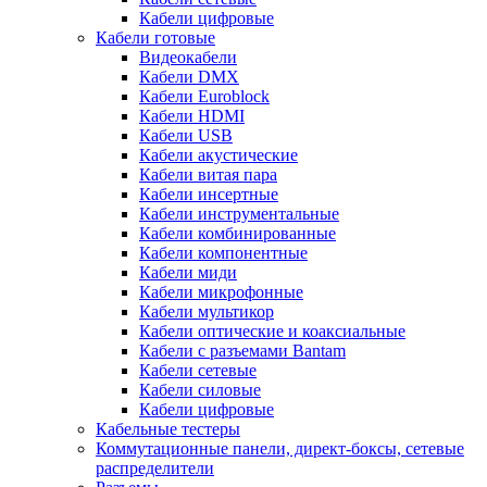
Кабели цифровые
Кабели готовые
Видеокабели
Кабели DMX
Кабели Euroblock
Кабели HDMI
Кабели USB
Кабели акустические
Кабели витая пара
Кабели инсертные
Кабели инструментальные
Кабели комбинированные
Кабели компонентные
Кабели миди
Кабели микрофонные
Кабели мультикор
Кабели оптические и коаксиальные
Кабели с разъемами Bantam
Кабели сетевые
Кабели силовые
Кабели цифровые
Кабельные тестеры
Коммутационные панели, директ-боксы, сетевые
распределители