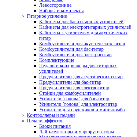
Левосторонние
Наборы и комплекты
Гитарное усиление
Кабинеты для бас-гитарных усилителей
Кабинеты для электрогитарных усилителей
Кабинеты к усилителям для акустических
гитар
Комбоусилители для акустических гитар
Комбоусилители для бас-гитар
Комбоусилители для электрогитар
Комплектующие
Педали и контроллеры для гитарных
усилителей
Предусилители для акустических гитар
Предусилители для бас-гитар
Предусилители для электрогитар
Стойки для комбоусилителей
Усилители `голова` для бас-гитар
Усилители `голова` для электрогитар
Усилители для наушников и мини-комбо
Контроллеры и педали
Педали эффектов
Блоки питания
Лайн-селекторы и маршрутизаторы