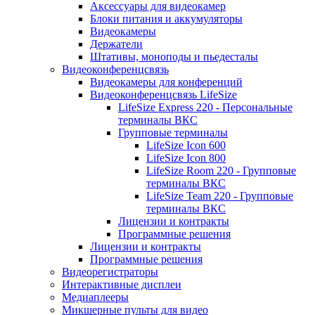
Аксессуары для видеокамер
Блоки питания и аккумуляторы
Видеокамеры
Держатели
Штативы, моноподы и пьедесталы
Видеоконференцсвязь
Видеокамеры для конференций
Видеоконференцсвязь LifeSize
LifeSize Express 220 - Персональные
терминалы ВКС
Групповые терминалы
LifeSize Icon 600
LifeSize Icon 800
LifeSize Room 220 - Групповые
терминалы ВКС
LifeSize Team 220 - Групповые
терминалы ВКС
Лицензии и контракты
Программные решения
Лицензии и контракты
Программные решения
Видеорегистраторы
Интерактивные дисплеи
Медиаплееры
Микшерные пульты для видео