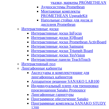
указки, маркеры PROMETHEAN
Аудиосистемы Promethean
Монтажные комплекты
PROMETHEAN UpgradeKit
Напольные стойки для досок и
дисплеев Promethean
Интерактивные доски
Интерактивные доски InFocus
Интерактивные доски IQBoard
Интерактивные доски Promethean ActivBoard
Интерактивные доски Samsung
Интерактивные доски Triumph Board
Интерактивные доски YesVision
Интерактивные панели TeachTouch
Интерактивный пол
Лингафонные кабинеты
Аксессуары и комплектующие для
лингафонных кабинетов
Аппаратное решение SANAKO LAB100
Индивидуальный плеер для тренировки
произношения Sanako Pronounce
Лингафонные гарнитуры
Программное обеспечение Sanako
Программные комплексы SANAKO STUDY
1200