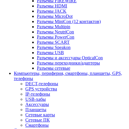
Разъемы FIREWIRE
Разъемы HDMI
Разъемы JACK
Разъемы MicroDot
Разъемы MiniCon (12 контактов)
Разъемы Multipin
Разъемы NeutriCon
Разъемы PowerCon
Разъемы SCART
Разъемы Speakon
Разъемы USB
Разъемы и аксессуары OpticalCon
Разъемы переходники/адаптеры
Разъемы сетевые
Компьютеры, периферия, смартфоны, планшеты, GPS,
телефоны
DECT-телефоны
GPS устройства
IP-телефоны
USB-хабы
Аксессуары
Планшеты
Сетевые карты
Сетевые ПК
Смартфоны