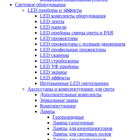
Световое оборудование
LED приборы и эффекты
LED комплекты оборудования
LED ленты
LED панели
LED приборы смены цвета и PAR
LED прожекторы
LED прожекторы с полным движением
LED профильные прожекторы
LED сканеры
LED стробоскопы
LED УФ приборы
LED экраны
LED эффекты
Интерьерные LED светильники
Аксессуары и комплектующие для света
Дополнительные комплекты
Зеркальные шары
Комплектующие
Лампы
Газоразрядные
Лампы галогенные
Лампы для кинопроекторов
Лампы для световых полов
Лампы для стробоскопов