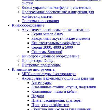
систем
Блоки управления конференц-системами
Программное обеспечение и лицензии для
конференц-систем
Системы голосования
Кинооборудование
Акустические системы для кинотеатров
Cерия Screen Array
Заэкранные акустические системы
Кинотеатральные сабвуферы
Серии 3000, 4000 и 5000
Системы Surround
Кинопроекционное оборудование
Процессоры Dolby
Цифровые процессоры
Клавишные инструменты
MIDI-клавиатуры / контроллеры
Аксессуары и комплектующие для клавиш
Аксессуары
Клавишные стойки, стулья, подставки
Клавишные чехлы и кейсы
Педали
Платы расширения, адаптеры
Процессоры эффектов
Средства для ухода за клавишными