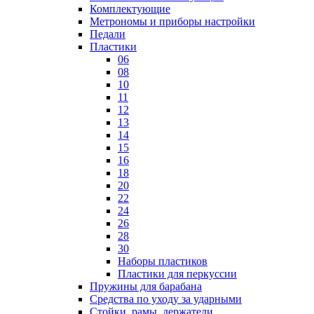
Комплектующие
Метрономы и приборы настройки
Педали
Пластики
06
08
10
11
12
13
14
15
16
18
20
22
24
26
28
30
Наборы пластиков
Пластики для перкуссии
Пружины для барабана
Средства по уходу за ударными
Стойки, рамы, держатели