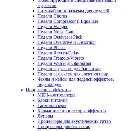
Моделирующие и специальные педали
эффектов
Патч-кабели и разъемы для педалей
Педали Chorus
Педали Compressor и Equalizer
Педали Flanger
Педали Noise Gate
Педали Octaver и Pitch
Педали Overdrive и Distortion
Педали Phaser
Педали Reverb/Delay
Педали Tremolo/Vibrato
Педали Wah и др. фильтры
Педали эффектов для бас-гитар
Педали эффектов для электрогитар
Чехлы и кейсы для педалей эффектов,
педалборды
Процессоры эффектов
MIDI-контроллеры
Блоки питания
Гармонайзеры
Карманные процессоры эффектов
Луперы
Процессоры для акустических гитар
Процессоры для бас-гитар