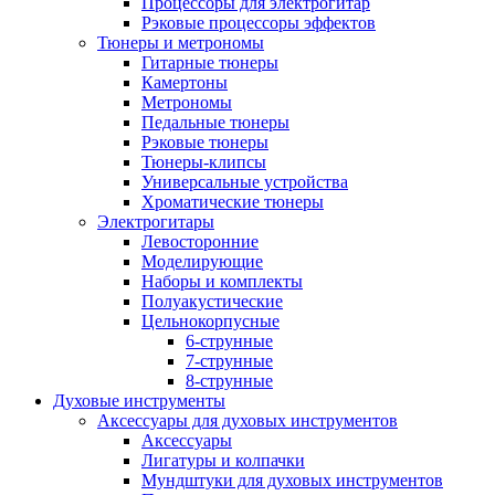
Процессоры для электрогитар
Рэковые процессоры эффектов
Тюнеры и метрономы
Гитарные тюнеры
Камертоны
Метрономы
Педальные тюнеры
Рэковые тюнеры
Тюнеры-клипсы
Универсальные устройства
Хроматические тюнеры
Электрогитары
Левосторонние
Моделирующие
Наборы и комплекты
Полуакустические
Цельнокорпусные
6-струнные
7-струнные
8-струнные
Духовые инструменты
Аксессуары для духовых инструментов
Аксессуары
Лигатуры и колпачки
Мундштуки для духовых инструментов