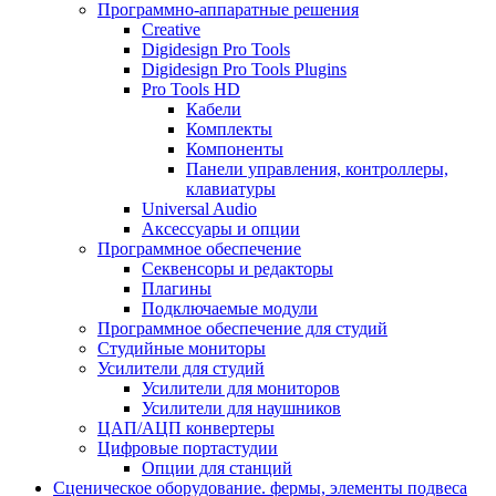
Программно-аппаратные решения
Creative
Digidesign Pro Tools
Digidesign Pro Tools Plugins
Pro Tools HD
Кабели
Комплекты
Компоненты
Панели управления, контроллеры,
клавиатуры
Universal Audio
Аксессуары и опции
Программное обеспечение
Cеквенсоры и редакторы
Плагины
Подключаемые модули
Программное обеспечение для студий
Студийные мониторы
Усилители для студий
Усилители для мониторов
Усилители для наушников
ЦАП/АЦП конвертеры
Цифровые портастудии
Опции для станций
Сценическое оборудование. фермы, элементы подвеса