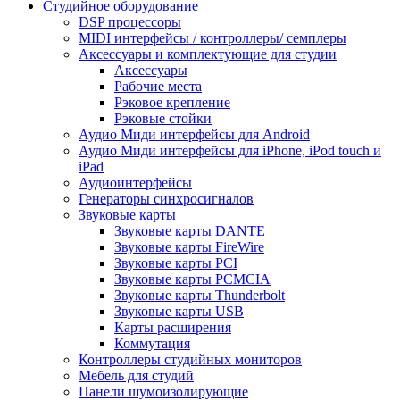
Студийное оборудование
DSP процессоры
MIDI интерфейсы / контроллеры/ семплеры
Аксессуары и комплектующие для студии
Аксессуары
Рабочие места
Рэковое крепление
Рэковые стойки
Аудио Миди интерфейсы для Android
Аудио Миди интерфейсы для iPhone, iPod touch и
iPad
Аудиоинтерфейсы
Генераторы синхросигналов
Звуковые карты
Звуковые карты DANTE
Звуковые карты FireWire
Звуковые карты PCI
Звуковые карты PCMCIA
Звуковые карты Thunderbolt
Звуковые карты USB
Карты расширения
Коммутация
Контроллеры студийных мониторов
Мебель для студий
Панели шумоизолирующие