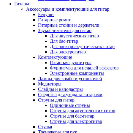
Гитары
Аксессуары и комплектующие для гитар
Беруши
Гитарные ремни
Гитарные стойки и держатели
Звукосниматели для гитар
Для акустических гитар
Для бас-гитар
Для электроакустических гитар
Для электрогитар
Комплектующие
Гитарная фурнитура
Фурнитура для педалей эффектов
Электронные компоненты
Лампы для комбо и усилителей
Медиаторы
Слайды и каподастры
Средства для ухода за гитарами
Струны для гитар
Одиночные струны
Струны для акустических гитар
Струны для бас-гитар
Струны для электрогитар
Стулья
Тренажеры для рук