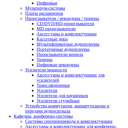
Цифровые
Мультирум-системы
Платы расширения
Проигрыватели / рекордеры / тюнеры
CD/DVD/HD-проигрыватели
MD-проигрыватели
Аксессуары и комплектующие
Кассетные деки
Мультиформатные аудиоплееры
Портативные аудиоплееры
Проигрыватели винила
Тюнеры
Цифровые рекордеры
Усилители мощности
Аксессуары и комплектующие для
усилителей
Трансляционные
Усилители
Усилители для наушников
Усилители студийные
Устройства коммутации, маршрутизации и
передачи аудиосигнала
Кафедры, конференц-системы
Cистемы синхроперевода и комплектующие
Аксессуары и комплектующие для конференц-