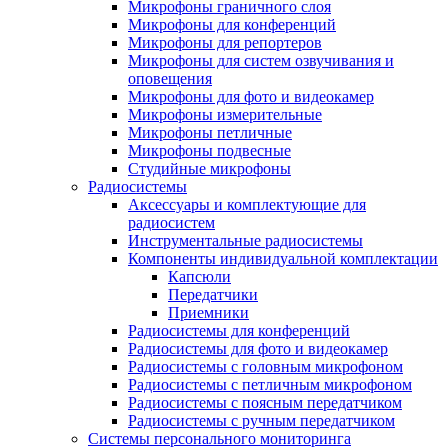
Микрофоны граничного слоя
Микрофоны для конференций
Микрофоны для репортеров
Микрофоны для систем озвучивания и
оповещения
Микрофоны для фото и видеокамер
Микрофоны измерительные
Микрофоны петличные
Микрофоны подвесные
Студийные микрофоны
Радиосистемы
Аксессуары и комплектующие для
радиосистем
Инструментальные радиосистемы
Компоненты индивидуальной комплектации
Капсюли
Передатчики
Приемники
Радиосистемы для конференций
Радиосистемы для фото и видеокамер
Радиосистемы с головным микрофоном
Радиосистемы с петличным микрофоном
Радиосистемы с поясным передатчиком
Радиосистемы с ручным передатчиком
Системы персонального мониторинга