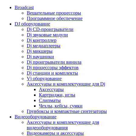
Broadcast
Вещательные процессоры
Программное обеспечение
DJ оборудование
Dj CD-проигрыватели
Dj звуковые модули
Dj контроллер
Dj медиаплееры
Dj микшеры
Dj наушники
Dj проигрыватели винила
Dj процессоры эффектов
Dj станции и комплекты
Vj оборудование
Аксессуары и комплектующие для Dj
Аксессуары
Картриджи, иглы
Слипматы
Чехлы, кейсы, сумки
Грувбоксы и компактные синтезаторы
Видеооборудование
Аксессуары и комплектующие для
видеооборудования
Видеокамеры и аксессуары