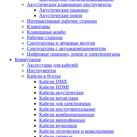
Акустические клавишные инструменты
Акустические пианино
Акустические рояли
Интерактивные рабочие станции
Клавитары
Клавишные комбо
Рабочие станции
Синтезаторы и звуковые модули
Синтезаторы с автоаккомпанементом
Цифровые пианино, рояли и электроорганы
Коммутация
Аксессуары для кабелей
Инструменты
Кабели в бухтах
Кабели DMX
Кабели HDMI
Кабели акустические
Кабели витая пара
Кабели для электроники
Кабели инструментальные
Кабели комбинированные
Кабели микрофонные
Кабели мультикор
Кабели оптические и коаксиальные
Кабели сетевые