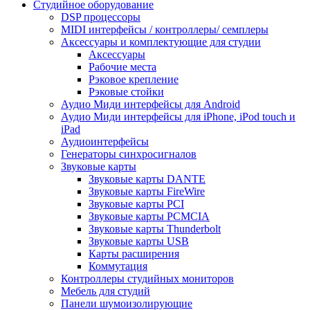
Студийное оборудование
DSP процессоры
MIDI интерфейсы / контроллеры/ семплеры
Аксессуары и комплектующие для студии
Аксессуары
Рабочие места
Рэковое крепление
Рэковые стойки
Аудио Миди интерфейсы для Android
Аудио Миди интерфейсы для iPhone, iPod touch и
iPad
Аудиоинтерфейсы
Генераторы синхросигналов
Звуковые карты
Звуковые карты DANTE
Звуковые карты FireWire
Звуковые карты PCI
Звуковые карты PCMCIA
Звуковые карты Thunderbolt
Звуковые карты USB
Карты расширения
Коммутация
Контроллеры студийных мониторов
Мебель для студий
Панели шумоизолирующие