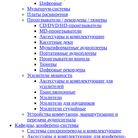
Цифровые
Мультирум-системы
Платы расширения
Проигрыватели / рекордеры / тюнеры
CD/DVD/HD-проигрыватели
MD-проигрыватели
Аксессуары и комплектующие
Кассетные деки
Мультиформатные аудиоплееры
Портативные аудиоплееры
Проигрыватели винила
Тюнеры
Цифровые рекордеры
Усилители мощности
Аксессуары и комплектующие для
усилителей
Трансляционные
Усилители
Усилители для наушников
Усилители студийные
Устройства коммутации, маршрутизации и
передачи аудиосигнала
Кафедры, конференц-системы
Cистемы синхроперевода и комплектующие
Аксессуары и комплектующие для конференц-