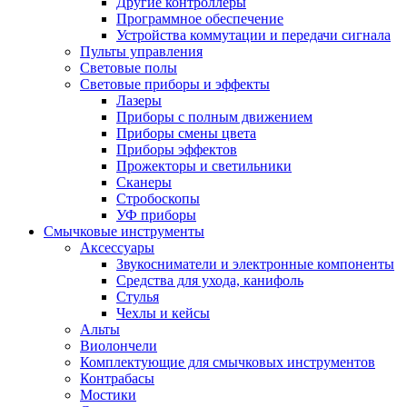
Другие контроллеры
Программное обеспечение
Устройства коммутации и передачи сигнала
Пульты управления
Световые полы
Световые приборы и эффекты
Лазеры
Приборы с полным движением
Приборы смены цвета
Приборы эффектов
Прожекторы и светильники
Сканеры
Стробоскопы
УФ приборы
Смычковые инструменты
Аксессуары
Звукосниматели и электронные компоненты
Средства для ухода, канифоль
Стулья
Чехлы и кейсы
Альты
Виолончели
Комплектующие для смычковых инструментов
Контрабасы
Мостики