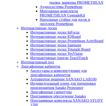
указки, маркеры PROMETHEAN
Аудиосистемы Promethean
Монтажные комплекты
PROMETHEAN UpgradeKit
Напольные стойки для досок и
дисплеев Promethean
Интерактивные доски
Интерактивные доски InFocus
Интерактивные доски IQBoard
Интерактивные доски Promethean ActivBoard
Интерактивные доски Samsung
Интерактивные доски Triumph Board
Интерактивные доски YesVision
Интерактивные панели TeachTouch
Интерактивный пол
Лингафонные кабинеты
Аксессуары и комплектующие для
лингафонных кабинетов
Аппаратное решение SANAKO LAB100
Индивидуальный плеер для тренировки
произношения Sanako Pronounce
Лингафонные гарнитуры
Программное обеспечение Sanako
Программные комплексы SANAKO STUDY
1200