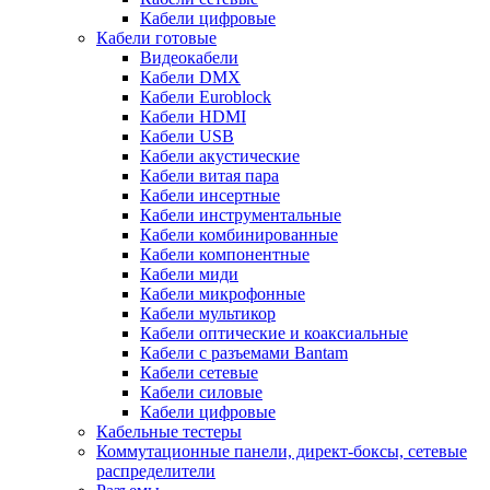
Кабели цифровые
Кабели готовые
Видеокабели
Кабели DMX
Кабели Euroblock
Кабели HDMI
Кабели USB
Кабели акустические
Кабели витая пара
Кабели инсертные
Кабели инструментальные
Кабели комбинированные
Кабели компонентные
Кабели миди
Кабели микрофонные
Кабели мультикор
Кабели оптические и коаксиальные
Кабели с разъемами Bantam
Кабели сетевые
Кабели силовые
Кабели цифровые
Кабельные тестеры
Коммутационные панели, директ-боксы, сетевые
распределители