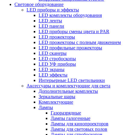
Световое оборудование
LED приборы и эффекты
LED комплекты оборудования
LED ленты
LED панели
LED приборы смены цвета и PAR
LED прожекторы
LED прожекторы с полным движением
LED профильные прожекторы
LED сканеры
LED стробоскопы
LED УФ приборы
LED экраны
LED эффекты
Интерьерные LED светильники
Аксессуары и комплектующие для света
Дополнительные комплекты
Зеркальные шары
Комплектующие
Лампы
Газоразрядные
Лампы галогенные
Лампы для кинопроекторов
Лампы для световых полов
Лампы для стробоскопов