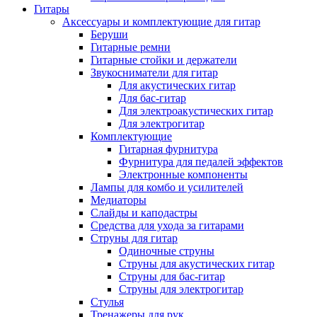
Гитары
Аксессуары и комплектующие для гитар
Беруши
Гитарные ремни
Гитарные стойки и держатели
Звукосниматели для гитар
Для акустических гитар
Для бас-гитар
Для электроакустических гитар
Для электрогитар
Комплектующие
Гитарная фурнитура
Фурнитура для педалей эффектов
Электронные компоненты
Лампы для комбо и усилителей
Медиаторы
Слайды и каподастры
Средства для ухода за гитарами
Струны для гитар
Одиночные струны
Струны для акустических гитар
Струны для бас-гитар
Струны для электрогитар
Стулья
Тренажеры для рук