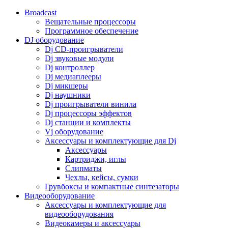
Broadcast
Вещательные процессоры
Программное обеспечение
DJ оборудование
Dj CD-проигрыватели
Dj звуковые модули
Dj контроллер
Dj медиаплееры
Dj микшеры
Dj наушники
Dj проигрыватели винила
Dj процессоры эффектов
Dj станции и комплекты
Vj оборудование
Аксессуары и комплектующие для Dj
Аксессуары
Картриджи, иглы
Слипматы
Чехлы, кейсы, сумки
Грувбоксы и компактные синтезаторы
Видеооборудование
Аксессуары и комплектующие для
видеооборудования
Видеокамеры и аксессуары