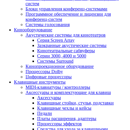
систем
Блоки управления конференц-системами
Программное обеспечение и лицензии для
конференц-систем
Системы голосования
Кинооборудование
Акустические системы для кинотеатров
Cерия Screen Array
Заэкранные акустические системы
Кинотеатральные сабвуферы
Серии 3000, 4000 и 5000
Системы Surround
Кинопроекционное оборудование
Процессоры Dolby
Цифровые процессоры
Клавишные инструменты
MIDI-клавиатуры / контроллеры
Аксессуары и комплектующие для клавиш
Аксессуары
Клавишные стойки, стулья, подставки
Клавишные чехлы и кейсы
Педали
Платы расширения, адаптеры
Процессоры эффектов
Средства для ухода за клавишными