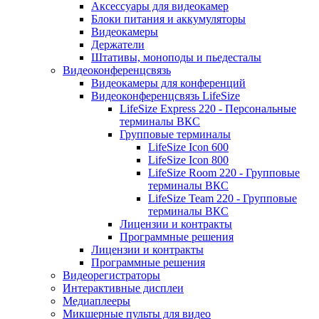
Аксессуары для видеокамер
Блоки питания и аккумуляторы
Видеокамеры
Держатели
Штативы, моноподы и пьедесталы
Видеоконференцсвязь
Видеокамеры для конференций
Видеоконференцсвязь LifeSize
LifeSize Express 220 - Персональные
терминалы ВКС
Групповые терминалы
LifeSize Icon 600
LifeSize Icon 800
LifeSize Room 220 - Групповые
терминалы ВКС
LifeSize Team 220 - Групповые
терминалы ВКС
Лицензии и контракты
Программные решения
Лицензии и контракты
Программные решения
Видеорегистраторы
Интерактивные дисплеи
Медиаплееры
Микшерные пульты для видео