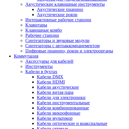
Акустические клавишные инструменты
Акустические пианино
Акустические рояли
Интерактивные рабочие станции
Клавитары
Клавишные комбо
Рабочие станции
Синтезаторы и звуковые модули
Синтезаторы с автоаккомпанементом
Цифровые пианино, рояли и электроорганы
Коммутация
Аксессуары для кабелей
Инструменты
Кабели в бухтах
Кабели DMX
Кабели HDMI
Кабели акустические
Кабели витая пара
Кабели для электроники
Кабели инструментальные
Кабели комбинированные
Кабели микрофонные
Кабели мультикор
Кабели оптические и коаксиальные
Кабели сетевые