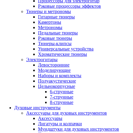
Процессоры для электрогитар
Рэковые процессоры эффектов
Тюнеры и метрономы
Гитарные тюнеры
Камертоны
Метрономы
Педальные тюнеры
Рэковые тюнеры
Тюнеры-клипсы
Универсальные устройства
Хроматические тюнеры
Электрогитары
Левосторонние
Моделирующие
Наборы и комплекты
Полуакустические
Цельнокорпусные
6-струнные
7-струнные
8-струнные
Духовые инструменты
Аксессуары для духовых инструментов
Аксессуары
Лигатуры и колпачки
Мундштуки для духовых инструментов