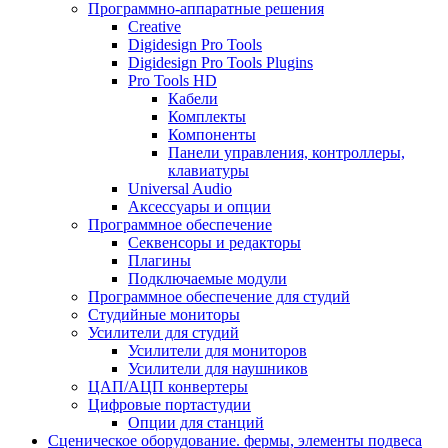
Программно-аппаратные решения
Creative
Digidesign Pro Tools
Digidesign Pro Tools Plugins
Pro Tools HD
Кабели
Комплекты
Компоненты
Панели управления, контроллеры,
клавиатуры
Universal Audio
Аксессуары и опции
Программное обеспечение
Cеквенсоры и редакторы
Плагины
Подключаемые модули
Программное обеспечение для студий
Студийные мониторы
Усилители для студий
Усилители для мониторов
Усилители для наушников
ЦАП/АЦП конвертеры
Цифровые портастудии
Опции для станций
Сценическое оборудование. фермы, элементы подвеса