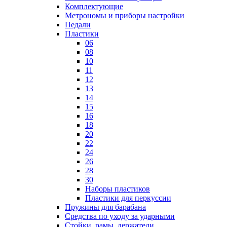
Комплектующие
Метрономы и приборы настройки
Педали
Пластики
06
08
10
11
12
13
14
15
16
18
20
22
24
26
28
30
Наборы пластиков
Пластики для перкуссии
Пружины для барабана
Средства по уходу за ударными
Стойки, рамы, держатели