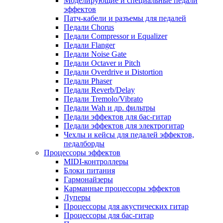
Моделирующие и специальные педали
эффектов
Патч-кабели и разъемы для педалей
Педали Chorus
Педали Compressor и Equalizer
Педали Flanger
Педали Noise Gate
Педали Octaver и Pitch
Педали Overdrive и Distortion
Педали Phaser
Педали Reverb/Delay
Педали Tremolo/Vibrato
Педали Wah и др. фильтры
Педали эффектов для бас-гитар
Педали эффектов для электрогитар
Чехлы и кейсы для педалей эффектов,
педалборды
Процессоры эффектов
MIDI-контроллеры
Блоки питания
Гармонайзеры
Карманные процессоры эффектов
Луперы
Процессоры для акустических гитар
Процессоры для бас-гитар