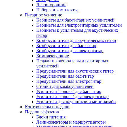
Левосторонние
Наборы и комплекты
Гитарное усиление
Кабинеты для бас-гитарных усилителей
Кабинеты для электрогитарных усилителей
Кабинеты к усилителям для акустических
гитар
Комбоусилители для акустических гитар
Комбоусилители для бас-гитар
Комбоусилители для электрогитар
Комплектующие
Педали и контроллеры для гитарных
усилителей
Предусилители для акустических гитар
Предусилители для бас-гитар
Предусилители для электрогитар
Стойки для комбоусилителей
Усилители `голова` для бас-гитар
Усилители `голова` для электрогитар
Усилители для наушников и мини-комбо
Контроллеры и педали
Педали эффектов
Блоки питания
Лайн-селекторы и маршрутизаторы