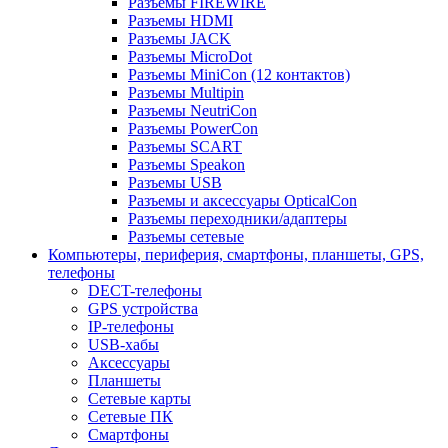
Разъемы FIREWIRE
Разъемы HDMI
Разъемы JACK
Разъемы MicroDot
Разъемы MiniCon (12 контактов)
Разъемы Multipin
Разъемы NeutriCon
Разъемы PowerCon
Разъемы SCART
Разъемы Speakon
Разъемы USB
Разъемы и аксессуары OpticalCon
Разъемы переходники/адаптеры
Разъемы сетевые
Компьютеры, периферия, смартфоны, планшеты, GPS,
телефоны
DECT-телефоны
GPS устройства
IP-телефоны
USB-хабы
Аксессуары
Планшеты
Сетевые карты
Сетевые ПК
Смартфоны