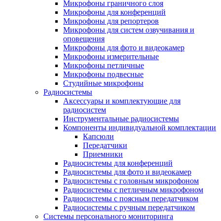
Микрофоны граничного слоя
Микрофоны для конференций
Микрофоны для репортеров
Микрофоны для систем озвучивания и
оповещения
Микрофоны для фото и видеокамер
Микрофоны измерительные
Микрофоны петличные
Микрофоны подвесные
Студийные микрофоны
Радиосистемы
Аксессуары и комплектующие для
радиосистем
Инструментальные радиосистемы
Компоненты индивидуальной комплектации
Капсюли
Передатчики
Приемники
Радиосистемы для конференций
Радиосистемы для фото и видеокамер
Радиосистемы с головным микрофоном
Радиосистемы с петличным микрофоном
Радиосистемы с поясным передатчиком
Радиосистемы с ручным передатчиком
Системы персонального мониторинга