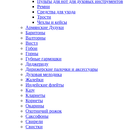
Пульты для нот для духовых инструментов
Ремни
Средства для ухода
Трости
Чехлы и кейсы
Армянские Дудуки
Баритоны
Валторны
Вистл
Гобои
Горны
Губные гармошки
Диджериду
Дирижерские палочки и аксессуары
Духовая мелодика
Жалейки
Индейские флейты
Казу
Кларнеты
Корнеты
Окарины
Охотничий рожок
Саксофоны
Свирели
Свистки