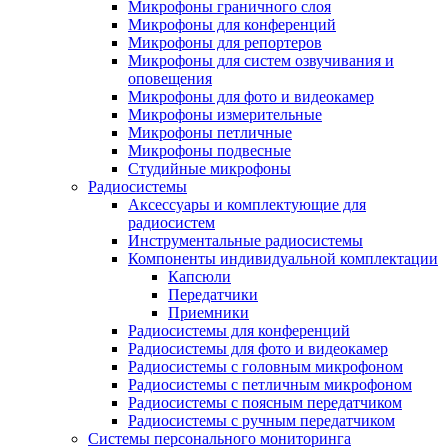
Микрофоны граничного слоя
Микрофоны для конференций
Микрофоны для репортеров
Микрофоны для систем озвучивания и
оповещения
Микрофоны для фото и видеокамер
Микрофоны измерительные
Микрофоны петличные
Микрофоны подвесные
Студийные микрофоны
Радиосистемы
Аксессуары и комплектующие для
радиосистем
Инструментальные радиосистемы
Компоненты индивидуальной комплектации
Капсюли
Передатчики
Приемники
Радиосистемы для конференций
Радиосистемы для фото и видеокамер
Радиосистемы с головным микрофоном
Радиосистемы с петличным микрофоном
Радиосистемы с поясным передатчиком
Радиосистемы с ручным передатчиком
Системы персонального мониторинга