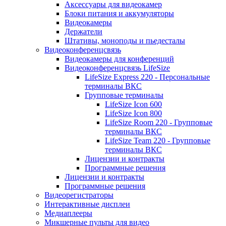
Аксессуары для видеокамер
Блоки питания и аккумуляторы
Видеокамеры
Держатели
Штативы, моноподы и пьедесталы
Видеоконференцсвязь
Видеокамеры для конференций
Видеоконференцсвязь LifeSize
LifeSize Express 220 - Персональные
терминалы ВКС
Групповые терминалы
LifeSize Icon 600
LifeSize Icon 800
LifeSize Room 220 - Групповые
терминалы ВКС
LifeSize Team 220 - Групповые
терминалы ВКС
Лицензии и контракты
Программные решения
Лицензии и контракты
Программные решения
Видеорегистраторы
Интерактивные дисплеи
Медиаплееры
Микшерные пульты для видео