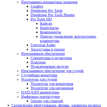
Программно-аппаратные решения
Creative
Digidesign Pro Tools
Digidesign Pro Tools Plugins
Pro Tools HD
Кабели
Комплекты
Компоненты
Панели управления, контроллеры,
клавиатуры
Universal Audio
Аксессуары и опции
Программное обеспечение
Cеквенсоры и редакторы
Плагины
Подключаемые модули
Программное обеспечение для студий
Студийные мониторы
Усилители для студий
Усилители для мониторов
Усилители для наушников
ЦАП/АЦП конвертеры
Цифровые портастудии
Опции для станций
Сценическое оборудование. фермы, элементы подвеса