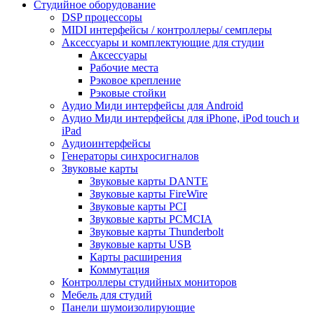
Студийное оборудование
DSP процессоры
MIDI интерфейсы / контроллеры/ семплеры
Аксессуары и комплектующие для студии
Аксессуары
Рабочие места
Рэковое крепление
Рэковые стойки
Аудио Миди интерфейсы для Android
Аудио Миди интерфейсы для iPhone, iPod touch и
iPad
Аудиоинтерфейсы
Генераторы синхросигналов
Звуковые карты
Звуковые карты DANTE
Звуковые карты FireWire
Звуковые карты PCI
Звуковые карты PCMCIA
Звуковые карты Thunderbolt
Звуковые карты USB
Карты расширения
Коммутация
Контроллеры студийных мониторов
Мебель для студий
Панели шумоизолирующие