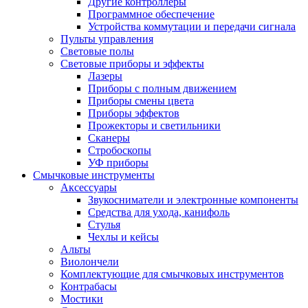
Другие контроллеры
Программное обеспечение
Устройства коммутации и передачи сигнала
Пульты управления
Световые полы
Световые приборы и эффекты
Лазеры
Приборы с полным движением
Приборы смены цвета
Приборы эффектов
Прожекторы и светильники
Сканеры
Стробоскопы
УФ приборы
Смычковые инструменты
Аксессуары
Звукосниматели и электронные компоненты
Средства для ухода, канифоль
Стулья
Чехлы и кейсы
Альты
Виолончели
Комплектующие для смычковых инструментов
Контрабасы
Мостики