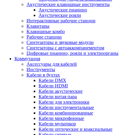
Акустические клавишные инструменты
Акустические пианино
Акустические рояли
Интерактивные рабочие станции
Клавитары
Клавишные комбо
Рабочие станции
Синтезаторы и звуковые модули
Синтезаторы с автоаккомпанементом
Цифровые пианино, рояли и электроорганы
Коммутация
Аксессуары для кабелей
Инструменты
Кабели в бухтах
Кабели DMX
Кабели HDMI
Кабели акустические
Кабели витая пара
Кабели для электроники
Кабели инструментальные
Кабели комбинированные
Кабели микрофонные
Кабели мультикор
Кабели оптические и коаксиальные
Кабели сетевые