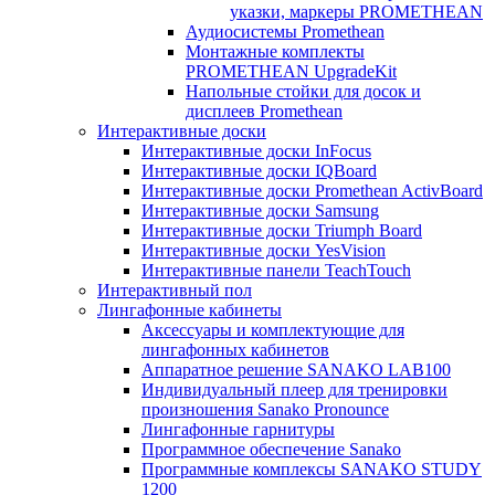
указки, маркеры PROMETHEAN
Аудиосистемы Promethean
Монтажные комплекты
PROMETHEAN UpgradeKit
Напольные стойки для досок и
дисплеев Promethean
Интерактивные доски
Интерактивные доски InFocus
Интерактивные доски IQBoard
Интерактивные доски Promethean ActivBoard
Интерактивные доски Samsung
Интерактивные доски Triumph Board
Интерактивные доски YesVision
Интерактивные панели TeachTouch
Интерактивный пол
Лингафонные кабинеты
Аксессуары и комплектующие для
лингафонных кабинетов
Аппаратное решение SANAKO LAB100
Индивидуальный плеер для тренировки
произношения Sanako Pronounce
Лингафонные гарнитуры
Программное обеспечение Sanako
Программные комплексы SANAKO STUDY
1200