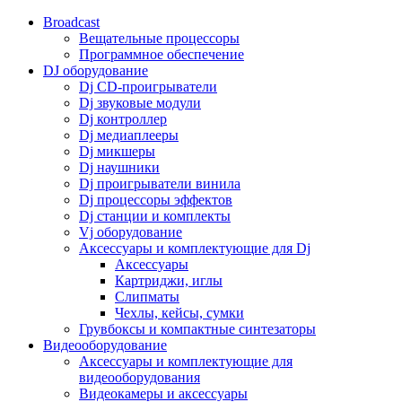
Broadcast
Вещательные процессоры
Программное обеспечение
DJ оборудование
Dj CD-проигрыватели
Dj звуковые модули
Dj контроллер
Dj медиаплееры
Dj микшеры
Dj наушники
Dj проигрыватели винила
Dj процессоры эффектов
Dj станции и комплекты
Vj оборудование
Аксессуары и комплектующие для Dj
Аксессуары
Картриджи, иглы
Слипматы
Чехлы, кейсы, сумки
Грувбоксы и компактные синтезаторы
Видеооборудование
Аксессуары и комплектующие для
видеооборудования
Видеокамеры и аксессуары