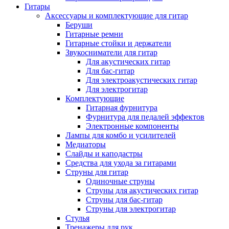
Гитары
Аксессуары и комплектующие для гитар
Беруши
Гитарные ремни
Гитарные стойки и держатели
Звукосниматели для гитар
Для акустических гитар
Для бас-гитар
Для электроакустических гитар
Для электрогитар
Комплектующие
Гитарная фурнитура
Фурнитура для педалей эффектов
Электронные компоненты
Лампы для комбо и усилителей
Медиаторы
Слайды и каподастры
Средства для ухода за гитарами
Струны для гитар
Одиночные струны
Струны для акустических гитар
Струны для бас-гитар
Струны для электрогитар
Стулья
Тренажеры для рук