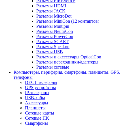
Разъемы FIREWIRE
Разъемы HDMI
Разъемы JACK
Разъемы MicroDot
Разъемы MiniCon (12 контактов)
Разъемы Multipin
Разъемы NeutriCon
Разъемы PowerCon
Разъемы SCART
Разъемы Speakon
Разъемы USB
Разъемы и аксессуары OpticalCon
Разъемы переходники/адаптеры
Разъемы сетевые
Компьютеры, периферия, смартфоны, планшеты, GPS,
телефоны
DECT-телефоны
GPS устройства
IP-телефоны
USB-хабы
Аксессуары
Планшеты
Сетевые карты
Сетевые ПК
Смартфоны