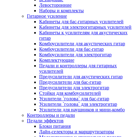
Левосторонние
Наборы и комплекты
Гитарное усиление
Кабинеты для бас-гитарных усилителей
Кабинеты для электрогитарных усилителей
Кабинеты к усилителям для акустических
гитар
Комбоусилители для акустических гитар
Комбоусилители для бас-гитар
Комбоусилители для электрогитар
Комплектующие
Педали и контроллеры для гитарных
усилителей
Предусилители для акустических гитар
Предусилители для бас-гитар
Предусилители для электрогитар
Стойки для комбоусилителей
Усилители `голова` для бас-гитар
Усилители `голова` для электрогитар
Усилители для наушников и мини-комбо
Контроллеры и педали
Педали эффектов
Блоки питания
Лайн-селекторы и маршрутизаторы