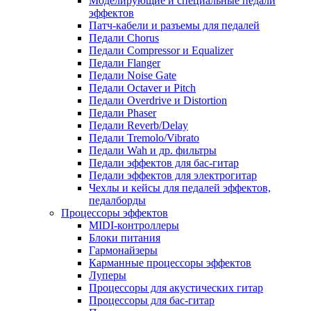
Моделирующие и специальные педали
эффектов
Патч-кабели и разъемы для педалей
Педали Chorus
Педали Compressor и Equalizer
Педали Flanger
Педали Noise Gate
Педали Octaver и Pitch
Педали Overdrive и Distortion
Педали Phaser
Педали Reverb/Delay
Педали Tremolo/Vibrato
Педали Wah и др. фильтры
Педали эффектов для бас-гитар
Педали эффектов для электрогитар
Чехлы и кейсы для педалей эффектов,
педалборды
Процессоры эффектов
MIDI-контроллеры
Блоки питания
Гармонайзеры
Карманные процессоры эффектов
Луперы
Процессоры для акустических гитар
Процессоры для бас-гитар