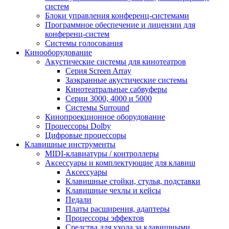
систем
Блоки управления конференц-системами
Программное обеспечение и лицензии для
конференц-систем
Системы голосования
Кинооборудование
Акустические системы для кинотеатров
Cерия Screen Array
Заэкранные акустические системы
Кинотеатральные сабвуферы
Серии 3000, 4000 и 5000
Системы Surround
Кинопроекционное оборудование
Процессоры Dolby
Цифровые процессоры
Клавишные инструменты
MIDI-клавиатуры / контроллеры
Аксессуары и комплектующие для клавиш
Аксессуары
Клавишные стойки, стулья, подставки
Клавишные чехлы и кейсы
Педали
Платы расширения, адаптеры
Процессоры эффектов
Средства для ухода за клавишными