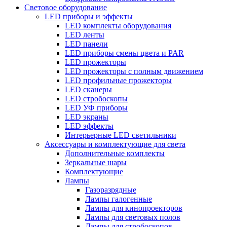
Световое оборудование
LED приборы и эффекты
LED комплекты оборудования
LED ленты
LED панели
LED приборы смены цвета и PAR
LED прожекторы
LED прожекторы с полным движением
LED профильные прожекторы
LED сканеры
LED стробоскопы
LED УФ приборы
LED экраны
LED эффекты
Интерьерные LED светильники
Аксессуары и комплектующие для света
Дополнительные комплекты
Зеркальные шары
Комплектующие
Лампы
Газоразрядные
Лампы галогенные
Лампы для кинопроекторов
Лампы для световых полов
Лампы для стробоскопов