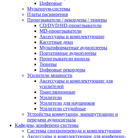
Цифровые
Мультирум-системы
Платы расширения
Проигрыватели / рекордеры / тюнеры
CD/DVD/HD-проигрыватели
MD-проигрыватели
Аксессуары и комплектующие
Кассетные деки
Мультиформатные аудиоплееры
Портативные аудиоплееры
Проигрыватели винила
Тюнеры
Цифровые рекордеры
Усилители мощности
Аксессуары и комплектующие для
усилителей
Трансляционные
Усилители
Усилители для наушников
Усилители студийные
Устройства коммутации, маршрутизации и
передачи аудиосигнала
Кафедры, конференц-системы
Cистемы синхроперевода и комплектующие
Аксессуары и комплектующие для конференц-