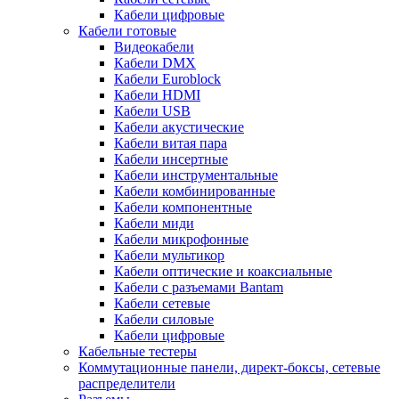
Кабели цифровые
Кабели готовые
Видеокабели
Кабели DMX
Кабели Euroblock
Кабели HDMI
Кабели USB
Кабели акустические
Кабели витая пара
Кабели инсертные
Кабели инструментальные
Кабели комбинированные
Кабели компонентные
Кабели миди
Кабели микрофонные
Кабели мультикор
Кабели оптические и коаксиальные
Кабели с разъемами Bantam
Кабели сетевые
Кабели силовые
Кабели цифровые
Кабельные тестеры
Коммутационные панели, директ-боксы, сетевые
распределители