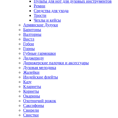
Пульты для нот для духовых инструментов
Ремни
Средства для ухода
Трости
Чехлы и кейсы
Армянские Дудуки
Баритоны
Валторны
Вистл
Гобои
Горны
Губные гармошки
Диджериду
Дирижерские палочки и аксессуары
Духовая мелодика
Жалейки
Индейские флейты
Казу
Кларнеты
Корнеты
Окарины
Охотничий рожок
Саксофоны
Свирели
Свистки