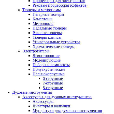
Процессоры для электрогитар
Рэковые процессоры эффектов
Тюнеры и метрономы
Гитарные тюнеры
Камертоны
Метрономы
Педальные тюнеры
Рэковые тюнеры
Тюнеры-клипсы
Универсальные устройства
Хроматические тюнеры
Электрогитары
Левосторонние
Моделирующие
Наборы и комплекты
Полуакустические
Цельнокорпусные
6-струнные
7-струнные
8-струнные
Духовые инструменты
Аксессуары для духовых инструментов
Аксессуары
Лигатуры и колпачки
Мундштуки для духовых инструментов