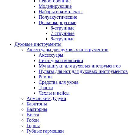
Левосторонние
Моделирующие
Наборы и комплекты
Полуакустические
Цельнокорпусные
6-струнные
7-струнные
8-струнные
Духовые инструменты
Аксессуары для духовых инструментов
Аксессуары
Лигатуры и колпачки
Мундштуки для духовых инструментов
Пульты для нот для духовых инструментов
Ремни
Средства для ухода
Трости
Чехлы и кейсы
Армянские Дудуки
Баритоны
Валторны
Вистл
Гобои
Горны
Губные гармошки