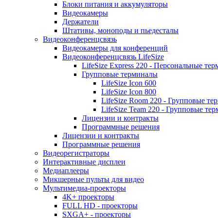
Блоки питания и аккумуляторы
Видеокамеры
Держатели
Штативы, моноподы и пьедесталы
Видеоконференцсвязь
Видеокамеры для конференций
Видеоконференцсвязь LifeSize
LifeSize Express 220 - Персональные т
Групповые терминалы
LifeSize Icon 600
LifeSize Icon 800
LifeSize Room 220 - Групповые т
LifeSize Team 220 - Групповые т
Лицензии и контракты
Программные решения
Лицензии и контракты
Программные решения
Видеорегистраторы
Интерактивные дисплеи
Медиаплееры
Микшерные пульты для видео
Мультимедиа-проекторы
4K+ проекторы
FULL HD - проекторы
SXGA+ - проекторы