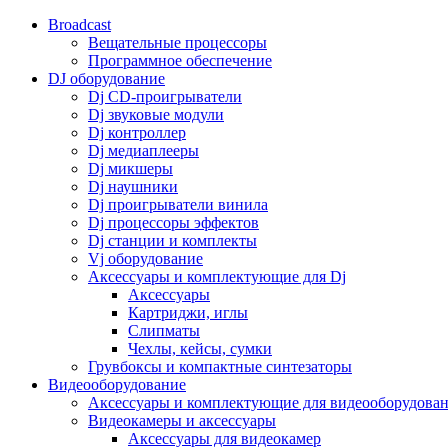
Broadcast
Вещательные процессоры
Программное обеспечение
DJ оборудование
Dj CD-проигрыватели
Dj звуковые модули
Dj контроллер
Dj медиаплееры
Dj микшеры
Dj наушники
Dj проигрыватели винила
Dj процессоры эффектов
Dj станции и комплекты
Vj оборудование
Аксессуары и комплектующие для Dj
Аксессуары
Картриджи, иглы
Слипматы
Чехлы, кейсы, сумки
Грувбоксы и компактные синтезаторы
Видеооборудование
Аксессуары и комплектующие для видеооборудова
Видеокамеры и аксессуары
Аксессуары для видеокамер