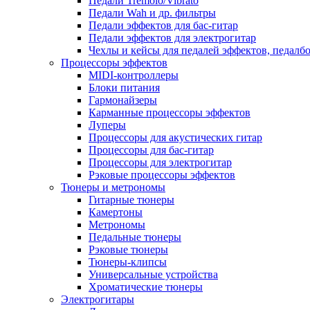
Педали Tremolo/Vibrato
Педали Wah и др. фильтры
Педали эффектов для бас-гитар
Педали эффектов для электрогитар
Чехлы и кейсы для педалей эффектов, педалб
Процессоры эффектов
MIDI-контроллеры
Блоки питания
Гармонайзеры
Карманные процессоры эффектов
Луперы
Процессоры для акустических гитар
Процессоры для бас-гитар
Процессоры для электрогитар
Рэковые процессоры эффектов
Тюнеры и метрономы
Гитарные тюнеры
Камертоны
Метрономы
Педальные тюнеры
Рэковые тюнеры
Тюнеры-клипсы
Универсальные устройства
Хроматические тюнеры
Электрогитары