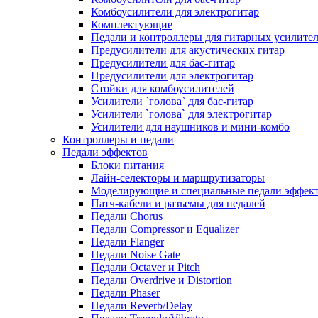
Комбоусилители для электрогитар
Комплектующие
Педали и контроллеры для гитарных усилите
Предусилители для акустических гитар
Предусилители для бас-гитар
Предусилители для электрогитар
Стойки для комбоусилителей
Усилители `голова` для бас-гитар
Усилители `голова` для электрогитар
Усилители для наушников и мини-комбо
Контроллеры и педали
Педали эффектов
Блоки питания
Лайн-селекторы и маршрутизаторы
Моделирующие и специальные педали эффек
Патч-кабели и разъемы для педалей
Педали Chorus
Педали Compressor и Equalizer
Педали Flanger
Педали Noise Gate
Педали Octaver и Pitch
Педали Overdrive и Distortion
Педали Phaser
Педали Reverb/Delay