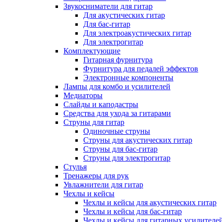
Звукосниматели для гитар
Для акустических гитар
Для бас-гитар
Для электроакустических гитар
Для электрогитар
Комплектующие
Гитарная фурнитура
Фурнитура для педалей эффектов
Электронные компоненты
Лампы для комбо и усилителей
Медиаторы
Слайды и каподастры
Средства для ухода за гитарами
Струны для гитар
Одиночные струны
Струны для акустических гитар
Струны для бас-гитар
Струны для электрогитар
Стулья
Тренажеры для рук
Увлажнители для гитар
Чехлы и кейсы
Чехлы и кейсы для акустических гитар
Чехлы и кейсы для бас-гитар
Чехлы и кейсы для гитарных усилителе