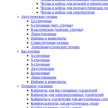
Чехлы и кейсы для педалей и процессор
Чехлы и кейсы для полуакустических ги
Чехлы и кейсы для электрогитар
Акустические гитары
12-струнные
6-струнные (мет. струны)
Классические (нейлон. струны)
Левосторонние
Наборы и комплекты
Семиструнные гитары
Электроакустические гитары
Бас-гитары
4-струнные
5-струнные
6-струнные
Акустические
Безладовые
Левосторонние
Наборы и комплекты
Гитарное усиление
Кабинеты для бас-гитарных усилителей
Кабинеты для электрогитарных усилителей
Кабинеты к усилителям для акустических гит
Комбоусилители для акустических гитар
Комбоусилители для бас-гитар