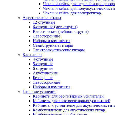
Чехлы и кейсы для педалей и процессор
Чехлы и кейсы для полуакустических ги
Чехлы и кейсы для электрогитар
Акустические гитары
12-струнные
6-струнные (мет. струны)
Классические (нейлон. струны)
Левосторонние
Наборы и комплекты
Семиструнные гитары
Электроакустические гитары
Бас-гитары
4-струнные
5-струнные
6-струнные
Акустические
Безладовые
Левосторонние
Наборы и комплекты
Гитарное усиление
Кабинеты для бас-гитарных усилителей
Кабинеты для электрогитарных усилителей
Кабинеты к усилителям для акустических гит
Комбоусилители для акустических гитар
Комбоусилители для бас-гитар