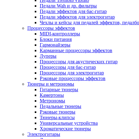
Педали Tremolo/Vibrato
Педали Wah и др. фильтры
Педали эффектов для бас-гитар
Педали эффектов для электрогитар
Чехлы и кейсы для педалей эффектов, педалб
Процессоры эффектов
MIDI-контроллеры
Блоки питания
Гармонайзеры
Карманные процессоры эффектов
Луперы
Процессоры для акустических гитар
Процессоры для бас-гитар
Процессоры для электрогитар
Рэковые процессоры эффектов
Тюнеры и метрономы
Гитарные тюнеры
Камертоны
Метрономы
Педальные тюнеры
Рэковые тюнеры
Тюнеры-клипсы
Универсальные устройства
Хроматические тюнеры
Электрогитары