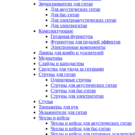
Звукосниматели для гитар
Для акустических гитар
Для бас-гитар
Для электроакустических гитар
Для электрогитар
Комплектующие
Гитарная фурнитура
Фурнитура для педалей эффектов
Электронные компоненты
Лампы для комбо и усилителей
Медиаторы
Слайды и каподастры
Средства для ухода за гитарами
Струны для гитар
Одиночные струны
Струны для акустических гитар
Струны для бас-гитар
Струны для электрогитар
Стулья
Тренажеры для рук
Увлажнители для гитар
Чехлы и кейсы
Чехлы и кейсы для акустических гитар
Чехлы и кейсы для бас-гитар
Чехлы и кейсы для гитарных усилителе