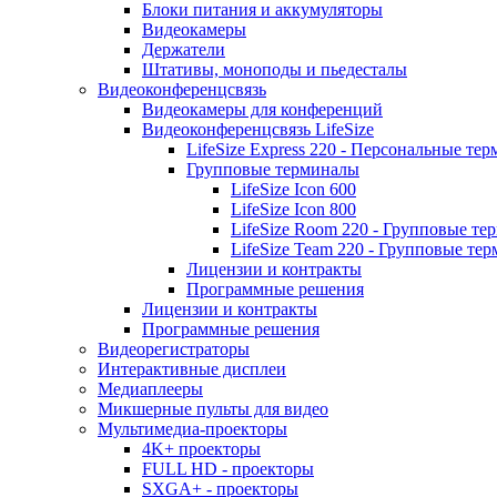
Блоки питания и аккумуляторы
Видеокамеры
Держатели
Штативы, моноподы и пьедесталы
Видеоконференцсвязь
Видеокамеры для конференций
Видеоконференцсвязь LifeSize
LifeSize Express 220 - Персональные т
Групповые терминалы
LifeSize Icon 600
LifeSize Icon 800
LifeSize Room 220 - Групповые т
LifeSize Team 220 - Групповые т
Лицензии и контракты
Программные решения
Лицензии и контракты
Программные решения
Видеорегистраторы
Интерактивные дисплеи
Медиаплееры
Микшерные пульты для видео
Мультимедиа-проекторы
4K+ проекторы
FULL HD - проекторы
SXGA+ - проекторы