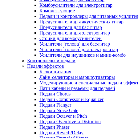
Комбоусилители для электрогитар
Комплектующие
Педали и контроллеры для гитарных усилите
Предусилители для акустических гитар
Предусилители для бас-гитар
Предусилители для электрогитар
Стойки для комбоусилителей
Усилители `голова` для бас-гитар
Усилители `голова` для электрогитар
Усилители для наушников и мини-комбо
Контроллеры и педали
Педали эффектов
Блоки питания
Лайн-селекторы и маршрутизаторы
Моделирующие и специальные педали эффек
Патч-кабели и разъемы для педалей
Педали Chorus
Педали Compressor и Equalizer
Педали Flanger
Педали Noise Gate
Педали Octaver и Pitch
Педали Overdrive и Distortion
Педали Phaser
Педали Reverb/Delay