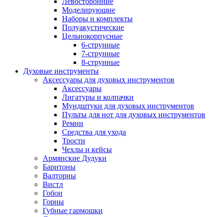
Левосторонние
Моделирующие
Наборы и комплекты
Полуакустические
Цельнокорпусные
6-струнные
7-струнные
8-струнные
Духовые инструменты
Аксессуары для духовых инструментов
Аксессуары
Лигатуры и колпачки
Мундштуки для духовых инструментов
Пульты для нот для духовых инструментов
Ремни
Средства для ухода
Трости
Чехлы и кейсы
Армянские Дудуки
Баритоны
Валторны
Вистл
Гобои
Горны
Губные гармошки