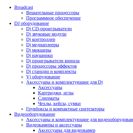
Broadcast
Вещательные процессоры
Программное обеспечение
DJ оборудование
Dj CD-проигрыватели
Dj звуковые модули
Dj контроллер
Dj медиаплееры
Dj микшеры
Dj наушники
Dj проигрыватели винила
Dj процессоры эффектов
Dj станции и комплекты
Vj оборудование
Аксессуары и комплектующие для Dj
Аксессуары
Картриджи, иглы
Слипматы
Чехлы, кейсы, сумки
Грувбоксы и компактные синтезаторы
Видеооборудование
Аксессуары и комплектующие для видеооборудова
Видеокамеры и аксессуары
Аксессуары для видеокамер