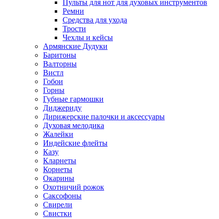
Пульты для нот для духовых инструментов
Ремни
Средства для ухода
Трости
Чехлы и кейсы
Армянские Дудуки
Баритоны
Валторны
Вистл
Гобои
Горны
Губные гармошки
Диджериду
Дирижерские палочки и аксессуары
Духовая мелодика
Жалейки
Индейские флейты
Казу
Кларнеты
Корнеты
Окарины
Охотничий рожок
Саксофоны
Свирели
Свистки