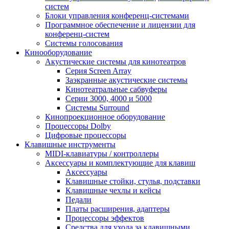
систем
Блоки управления конференц-системами
Программное обеспечение и лицензии для
конференц-систем
Системы голосования
Кинооборудование
Акустические системы для кинотеатров
Cерия Screen Array
Заэкранные акустические системы
Кинотеатральные сабвуферы
Серии 3000, 4000 и 5000
Системы Surround
Кинопроекционное оборудование
Процессоры Dolby
Цифровые процессоры
Клавишные инструменты
MIDI-клавиатуры / контроллеры
Аксессуары и комплектующие для клавиш
Аксессуары
Клавишные стойки, стулья, подставки
Клавишные чехлы и кейсы
Педали
Платы расширения, адаптеры
Процессоры эффектов
Средства для ухода за клавишными