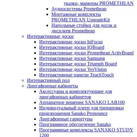
указки, маркеры PROMETHEAN
Аудиосистемы Promethean
Монтажные комплекты
PROMETHEAN UpgradeKit
Напольные стойки для досок и
дисплеев Promethean
Интерактивные доски
Интерактивные доски InFocus
Интерактивные доски IQBoard
Интерактивные доски Promethean ActivBoard
Интерактивные доски Samsung
Интерактивные доски Triumph Board
Интерактивные доски YesVision
Интерактивные панели TeachTouch
Интерактивный пол
Лингафонные кабинеты
Аксессуары и комплектующие для
лингафонных кабинетов
Аппаратное решение SANAKO LAB100
Индивидуальный плеер для тренировки
произношения Sanako Pronounce
Лингафонные гарнитуры
Программное обеспечение Sanako
Программные комплексы SANAKO STUDY
1200