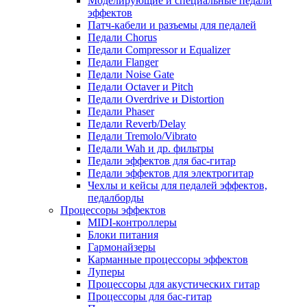
Моделирующие и специальные педали
эффектов
Патч-кабели и разъемы для педалей
Педали Chorus
Педали Compressor и Equalizer
Педали Flanger
Педали Noise Gate
Педали Octaver и Pitch
Педали Overdrive и Distortion
Педали Phaser
Педали Reverb/Delay
Педали Tremolo/Vibrato
Педали Wah и др. фильтры
Педали эффектов для бас-гитар
Педали эффектов для электрогитар
Чехлы и кейсы для педалей эффектов,
педалборды
Процессоры эффектов
MIDI-контроллеры
Блоки питания
Гармонайзеры
Карманные процессоры эффектов
Луперы
Процессоры для акустических гитар
Процессоры для бас-гитар