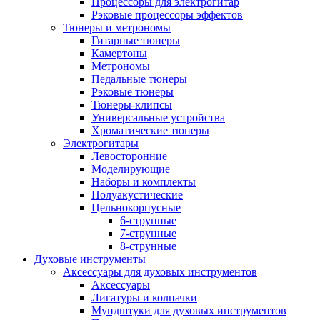
Процессоры для электрогитар
Рэковые процессоры эффектов
Тюнеры и метрономы
Гитарные тюнеры
Камертоны
Метрономы
Педальные тюнеры
Рэковые тюнеры
Тюнеры-клипсы
Универсальные устройства
Хроматические тюнеры
Электрогитары
Левосторонние
Моделирующие
Наборы и комплекты
Полуакустические
Цельнокорпусные
6-струнные
7-струнные
8-струнные
Духовые инструменты
Аксессуары для духовых инструментов
Аксессуары
Лигатуры и колпачки
Мундштуки для духовых инструментов