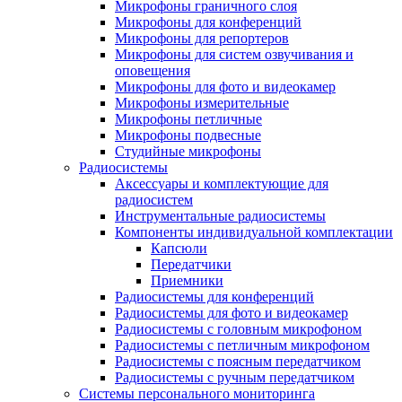
Микрофоны граничного слоя
Микрофоны для конференций
Микрофоны для репортеров
Микрофоны для систем озвучивания и
оповещения
Микрофоны для фото и видеокамер
Микрофоны измерительные
Микрофоны петличные
Микрофоны подвесные
Студийные микрофоны
Радиосистемы
Аксессуары и комплектующие для
радиосистем
Инструментальные радиосистемы
Компоненты индивидуальной комплектации
Капсюли
Передатчики
Приемники
Радиосистемы для конференций
Радиосистемы для фото и видеокамер
Радиосистемы с головным микрофоном
Радиосистемы с петличным микрофоном
Радиосистемы с поясным передатчиком
Радиосистемы с ручным передатчиком
Системы персонального мониторинга