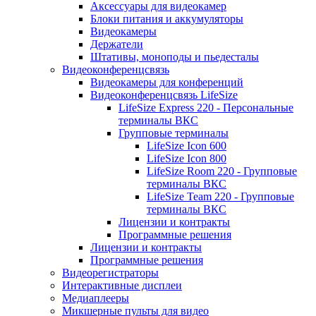
Аксессуары для видеокамер
Блоки питания и аккумуляторы
Видеокамеры
Держатели
Штативы, моноподы и пьедесталы
Видеоконференцсвязь
Видеокамеры для конференций
Видеоконференцсвязь LifeSize
LifeSize Express 220 - Персональные
терминалы ВКС
Групповые терминалы
LifeSize Icon 600
LifeSize Icon 800
LifeSize Room 220 - Групповые
терминалы ВКС
LifeSize Team 220 - Групповые
терминалы ВКС
Лицензии и контракты
Программные решения
Лицензии и контракты
Программные решения
Видеорегистраторы
Интерактивные дисплеи
Медиаплееры
Микшерные пульты для видео