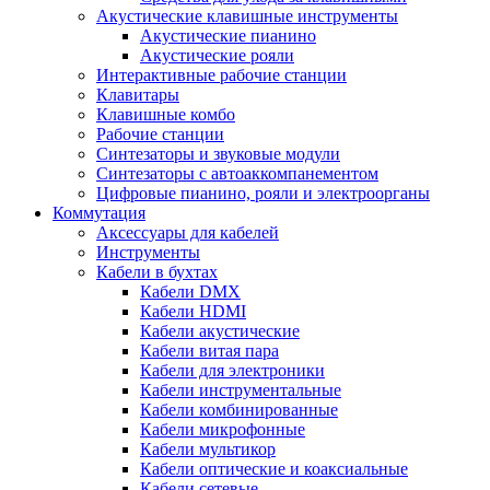
Акустические клавишные инструменты
Акустические пианино
Акустические рояли
Интерактивные рабочие станции
Клавитары
Клавишные комбо
Рабочие станции
Синтезаторы и звуковые модули
Синтезаторы с автоаккомпанементом
Цифровые пианино, рояли и электроорганы
Коммутация
Аксессуары для кабелей
Инструменты
Кабели в бухтах
Кабели DMX
Кабели HDMI
Кабели акустические
Кабели витая пара
Кабели для электроники
Кабели инструментальные
Кабели комбинированные
Кабели микрофонные
Кабели мультикор
Кабели оптические и коаксиальные
Кабели сетевые