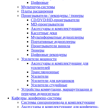
Цифровые
Мультирум-системы
Платы расширения
Проигрыватели / рекордеры / тюнеры
CD/DVD/HD-проигрыватели
MD-проигрыватели
Аксессуары и комплектующие
Кассетные деки
Мультиформатные аудиоплееры
Портативные аудиоплееры
Проигрыватели винила
Тюнеры
Цифровые рекордеры
Усилители мощности
Аксессуары и комплектующие для
усилителей
Трансляционные
Усилители
Усилители для наушников
Усилители студийные
Устройства коммутации, маршрутизации и
передачи аудиосигнала
Кафедры, конференц-системы
Cистемы синхроперевода и комплектующие
Аксессуары и комплектующие для конференц-