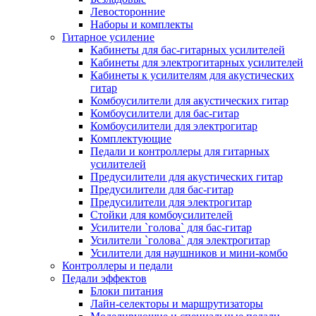
Левосторонние
Наборы и комплекты
Гитарное усиление
Кабинеты для бас-гитарных усилителей
Кабинеты для электрогитарных усилителей
Кабинеты к усилителям для акустических
гитар
Комбоусилители для акустических гитар
Комбоусилители для бас-гитар
Комбоусилители для электрогитар
Комплектующие
Педали и контроллеры для гитарных
усилителей
Предусилители для акустических гитар
Предусилители для бас-гитар
Предусилители для электрогитар
Стойки для комбоусилителей
Усилители `голова` для бас-гитар
Усилители `голова` для электрогитар
Усилители для наушников и мини-комбо
Контроллеры и педали
Педали эффектов
Блоки питания
Лайн-селекторы и маршрутизаторы