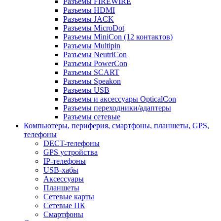
Разъемы FIREWIRE
Разъемы HDMI
Разъемы JACK
Разъемы MicroDot
Разъемы MiniCon (12 контактов)
Разъемы Multipin
Разъемы NeutriCon
Разъемы PowerCon
Разъемы SCART
Разъемы Speakon
Разъемы USB
Разъемы и аксессуары OpticalCon
Разъемы переходники/адаптеры
Разъемы сетевые
Компьютеры, периферия, смартфоны, планшеты, GPS,
телефоны
DECT-телефоны
GPS устройства
IP-телефоны
USB-хабы
Аксессуары
Планшеты
Сетевые карты
Сетевые ПК
Смартфоны