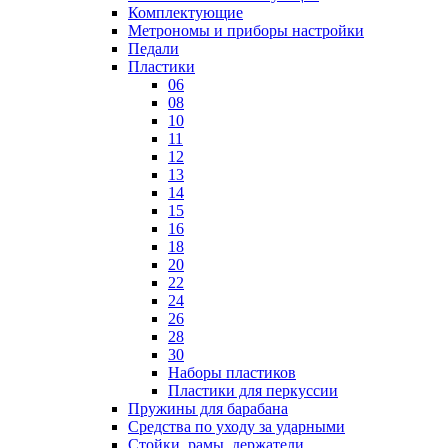
Комплектующие
Метрономы и приборы настройки
Педали
Пластики
06
08
10
11
12
13
14
15
16
18
20
22
24
26
28
30
Наборы пластиков
Пластики для перкуссии
Пружины для барабана
Средства по уходу за ударными
Стойки, рамы, держатели