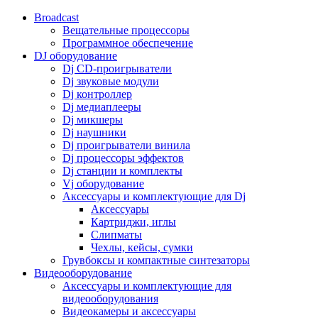
Broadcast
Вещательные процессоры
Программное обеспечение
DJ оборудование
Dj CD-проигрыватели
Dj звуковые модули
Dj контроллер
Dj медиаплееры
Dj микшеры
Dj наушники
Dj проигрыватели винила
Dj процессоры эффектов
Dj станции и комплекты
Vj оборудование
Аксессуары и комплектующие для Dj
Аксессуары
Картриджи, иглы
Слипматы
Чехлы, кейсы, сумки
Грувбоксы и компактные синтезаторы
Видеооборудование
Аксессуары и комплектующие для
видеооборудования
Видеокамеры и аксессуары