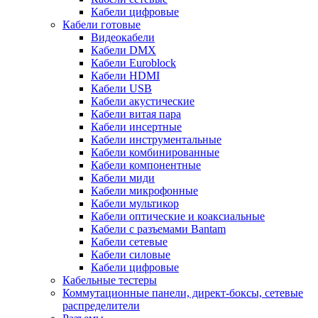
Кабели цифровые
Кабели готовые
Видеокабели
Кабели DMX
Кабели Euroblock
Кабели HDMI
Кабели USB
Кабели акустические
Кабели витая пара
Кабели инсертные
Кабели инструментальные
Кабели комбинированные
Кабели компонентные
Кабели миди
Кабели микрофонные
Кабели мультикор
Кабели оптические и коаксиальные
Кабели с разъемами Bantam
Кабели сетевые
Кабели силовые
Кабели цифровые
Кабельные тестеры
Коммутационные панели, директ-боксы, сетевые
распределители