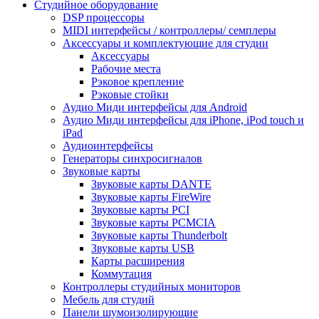
Студийное оборудование
DSP процессоры
MIDI интерфейсы / контроллеры/ семплеры
Аксессуары и комплектующие для студии
Аксессуары
Рабочие места
Рэковое крепление
Рэковые стойки
Аудио Миди интерфейсы для Android
Аудио Миди интерфейсы для iPhone, iPod touch и
iPad
Аудиоинтерфейсы
Генераторы синхросигналов
Звуковые карты
Звуковые карты DANTE
Звуковые карты FireWire
Звуковые карты PCI
Звуковые карты PCMCIA
Звуковые карты Thunderbolt
Звуковые карты USB
Карты расширения
Коммутация
Контроллеры студийных мониторов
Мебель для студий
Панели шумоизолирующие