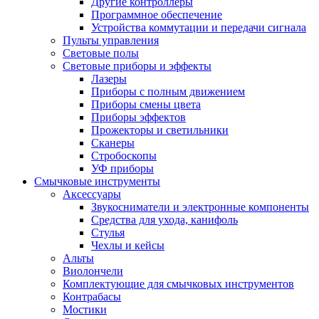
Другие контроллеры
Программное обеспечение
Устройства коммутации и передачи сигнала
Пульты управления
Световые полы
Световые приборы и эффекты
Лазеры
Приборы с полным движением
Приборы смены цвета
Приборы эффектов
Прожекторы и светильники
Сканеры
Стробоскопы
УФ приборы
Смычковые инструменты
Аксессуары
Звукосниматели и электронные компоненты
Средства для ухода, канифоль
Стулья
Чехлы и кейсы
Альты
Виолончели
Комплектующие для смычковых инструментов
Контрабасы
Мостики