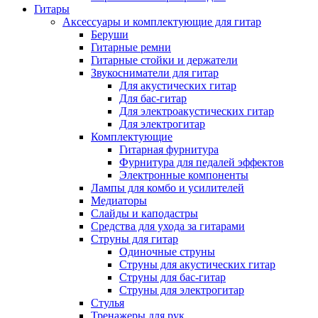
Гитары
Аксессуары и комплектующие для гитар
Беруши
Гитарные ремни
Гитарные стойки и держатели
Звукосниматели для гитар
Для акустических гитар
Для бас-гитар
Для электроакустических гитар
Для электрогитар
Комплектующие
Гитарная фурнитура
Фурнитура для педалей эффектов
Электронные компоненты
Лампы для комбо и усилителей
Медиаторы
Слайды и каподастры
Средства для ухода за гитарами
Струны для гитар
Одиночные струны
Струны для акустических гитар
Струны для бас-гитар
Струны для электрогитар
Стулья
Тренажеры для рук