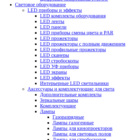
Световое оборудование
LED приборы и эффекты
LED комплекты оборудования
LED ленты
LED панели
LED приборы смены цвета и PAR
LED прожекторы
LED прожекторы с полным движением
LED профильные прожекторы
LED сканеры
LED стробоскопы
LED УФ приборы
LED экраны
LED эффекты
Интерьерные LED светильники
Аксессуары и комплектующие для света
Дополнительные комплекты
Зеркальные шары
Комплектующие
Лампы
Газоразрядные
Лампы галогенные
Лампы для кинопроекторов
Лампы для световых полов
Лампы для стробоскопов