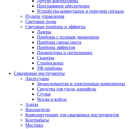
Другие контроллеры
Программное обеспечение
Устройства коммутации и передачи сигнала
Пульты управления
Световые полы
Световые приборы и эффекты
Лазеры
Приборы с полным движением
Приборы смены цвета
Приборы эффектов
Прожекторы и светильники
Сканеры
Стробоскопы
УФ приборы
Смычковые инструменты
Аксессуары
Звукосниматели и электронные компоненты
Средства для ухода, канифоль
Стулья
Чехлы и кейсы
Альты
Виолончели
Комплектующие для смычковых инструментов
Контрабасы
Мостики