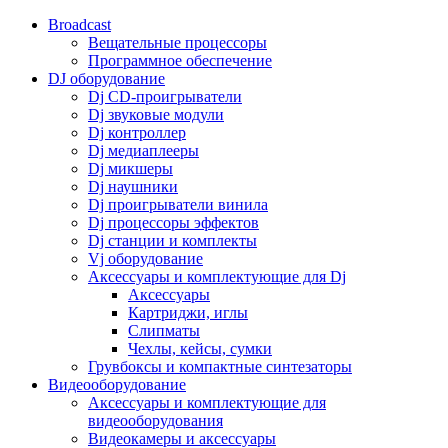
Broadcast
Вещательные процессоры
Программное обеспечение
DJ оборудование
Dj CD-проигрыватели
Dj звуковые модули
Dj контроллер
Dj медиаплееры
Dj микшеры
Dj наушники
Dj проигрыватели винила
Dj процессоры эффектов
Dj станции и комплекты
Vj оборудование
Аксессуары и комплектующие для Dj
Аксессуары
Картриджи, иглы
Слипматы
Чехлы, кейсы, сумки
Грувбоксы и компактные синтезаторы
Видеооборудование
Аксессуары и комплектующие для
видеооборудования
Видеокамеры и аксессуары