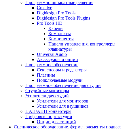
Программно-аппаратные решения
Creative
Digidesign Pro Tools
Digidesign Pro Tools Plugins
Pro Tools HD
Кабели
Комплекты
Компоненты
Панели управления, контроллеры,
клавиатуры
Universal Audio
Аксессуары и опции
Программное обеспечение
Cеквенсоры и редакторы
Плагины
Подключаемые модули
Программное обеспечение для студий
Студийные мониторы
Усилители для студий
Усилители для мониторов
Усилители для наушников
ЦАП/АЦП конвертеры
Цифровые портастудии
Опции для станций
Сценическое оборудование. фермы, элементы подвеса