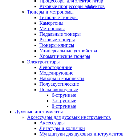
Процессоры для электрогитар
Рэковые процессоры эффектов
Тюнеры и метрономы
Гитарные тюнеры
Камертоны
Метрономы
Педальные тюнеры
Рэковые тюнеры
Тюнеры-клипсы
Универсальные устройства
Хроматические тюнеры
Электрогитары
Левосторонние
Моделирующие
Наборы и комплекты
Полуакустические
Цельнокорпусные
6-струнные
7-струнные
8-струнные
Духовые инструменты
Аксессуары для духовых инструментов
Аксессуары
Лигатуры и колпачки
Мундштуки для духовых инструментов