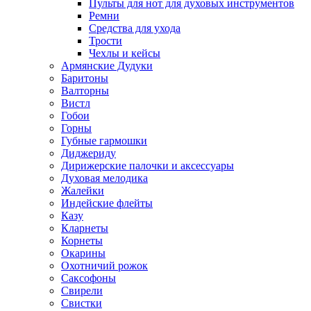
Пульты для нот для духовых инструментов
Ремни
Средства для ухода
Трости
Чехлы и кейсы
Армянские Дудуки
Баритоны
Валторны
Вистл
Гобои
Горны
Губные гармошки
Диджериду
Дирижерские палочки и аксессуары
Духовая мелодика
Жалейки
Индейские флейты
Казу
Кларнеты
Корнеты
Окарины
Охотничий рожок
Саксофоны
Свирели
Свистки