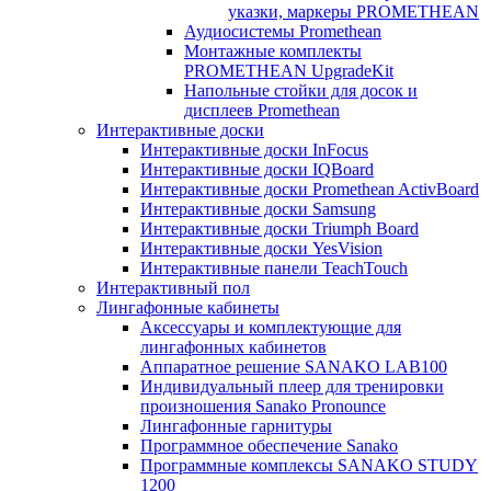
указки, маркеры PROMETHEAN
Аудиосистемы Promethean
Монтажные комплекты
PROMETHEAN UpgradeKit
Напольные стойки для досок и
дисплеев Promethean
Интерактивные доски
Интерактивные доски InFocus
Интерактивные доски IQBoard
Интерактивные доски Promethean ActivBoard
Интерактивные доски Samsung
Интерактивные доски Triumph Board
Интерактивные доски YesVision
Интерактивные панели TeachTouch
Интерактивный пол
Лингафонные кабинеты
Аксессуары и комплектующие для
лингафонных кабинетов
Аппаратное решение SANAKO LAB100
Индивидуальный плеер для тренировки
произношения Sanako Pronounce
Лингафонные гарнитуры
Программное обеспечение Sanako
Программные комплексы SANAKO STUDY
1200