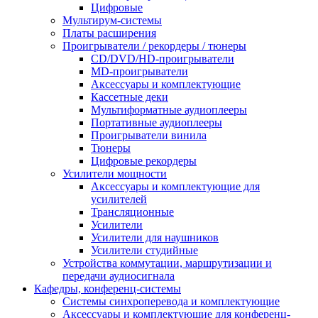
Цифровые
Мультирум-системы
Платы расширения
Проигрыватели / рекордеры / тюнеры
CD/DVD/HD-проигрыватели
MD-проигрыватели
Аксессуары и комплектующие
Кассетные деки
Мультиформатные аудиоплееры
Портативные аудиоплееры
Проигрыватели винила
Тюнеры
Цифровые рекордеры
Усилители мощности
Аксессуары и комплектующие для
усилителей
Трансляционные
Усилители
Усилители для наушников
Усилители студийные
Устройства коммутации, маршрутизации и
передачи аудиосигнала
Кафедры, конференц-системы
Cистемы синхроперевода и комплектующие
Аксессуары и комплектующие для конференц-