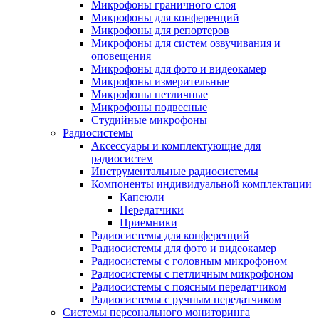
Микрофоны граничного слоя
Микрофоны для конференций
Микрофоны для репортеров
Микрофоны для систем озвучивания и
оповещения
Микрофоны для фото и видеокамер
Микрофоны измерительные
Микрофоны петличные
Микрофоны подвесные
Студийные микрофоны
Радиосистемы
Аксессуары и комплектующие для
радиосистем
Инструментальные радиосистемы
Компоненты индивидуальной комплектации
Капсюли
Передатчики
Приемники
Радиосистемы для конференций
Радиосистемы для фото и видеокамер
Радиосистемы с головным микрофоном
Радиосистемы с петличным микрофоном
Радиосистемы с поясным передатчиком
Радиосистемы с ручным передатчиком
Системы персонального мониторинга