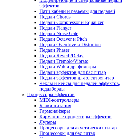
Моделирующие и специальные педали
эффектов
Патч-кабели и разъемы для педалей
Педали Chorus
Педали Compressor и Equalizer
Педали Flanger
Педали Noise Gate
Педали Octaver и Pitch
Педали Overdrive и Distortion
Педали Phaser
Педали Reverb/Delay
Педали Tremolo/Vibrato
Педали Wah и др. фильтры
Педали эффектов для бас-гитар
Педали эффектов для электрогитар
Чехлы и кейсы для педалей эффектов,
педалборды
Процессоры эффектов
MIDI-контроллеры
Блоки питания
Гармонайзеры
Карманные процессоры эффектов
Луперы
Процессоры для акустических гитар
Процессоры для бас-гитар