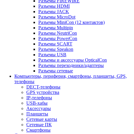
Разъемы FIREWIRE
Разъемы HDMI
Разъемы JACK
Разъемы MicroDot
Разъемы MiniCon (12 контактов)
Разъемы Multipin
Разъемы NeutriCon
Разъемы PowerCon
Разъемы SCART
Разъемы Speakon
Разъемы USB
Разъемы и аксессуары OpticalCon
Разъемы переходники/адаптеры
Разъемы сетевые
Компьютеры, периферия, смартфоны, планшеты, GPS,
телефоны
DECT-телефоны
GPS устройства
IP-телефоны
USB-хабы
Аксессуары
Планшеты
Сетевые карты
Сетевые ПК
Смартфоны