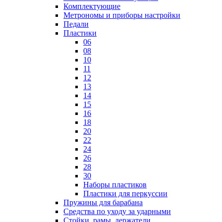
Комплектующие
Метрономы и приборы настройки
Педали
Пластики
06
08
10
11
12
13
14
15
16
18
20
22
24
26
28
30
Наборы пластиков
Пластики для перкуссии
Пружины для барабана
Средства по уходу за ударными
Стойки, рамы, держатели