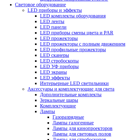
Световое оборудование
LED приборы и эффекты
LED комплекты оборудования
LED ленты
LED панели
LED приборы смены цвета и PAR
LED прожекторы
LED прожекторы с полным движением
LED профильные прожекторы
LED сканеры
LED стробоскопы
LED УФ приборы
LED экраны
LED эффекты
Интерьерные LED светильники
Аксессуары и комплектующие для света
Дополнительные комплекты
Зеркальные шары
Комплектующие
Лампы
Газоразрядные
Лампы галогенные
Лампы для кинопроекторов
Лампы для световых полов
Лампы для стробоскопов