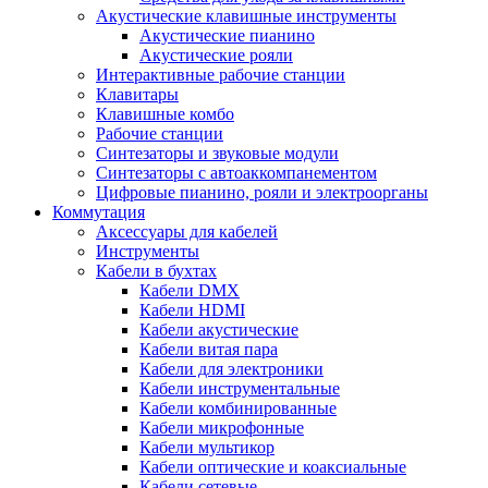
Акустические клавишные инструменты
Акустические пианино
Акустические рояли
Интерактивные рабочие станции
Клавитары
Клавишные комбо
Рабочие станции
Синтезаторы и звуковые модули
Синтезаторы с автоаккомпанементом
Цифровые пианино, рояли и электроорганы
Коммутация
Аксессуары для кабелей
Инструменты
Кабели в бухтах
Кабели DMX
Кабели HDMI
Кабели акустические
Кабели витая пара
Кабели для электроники
Кабели инструментальные
Кабели комбинированные
Кабели микрофонные
Кабели мультикор
Кабели оптические и коаксиальные
Кабели сетевые