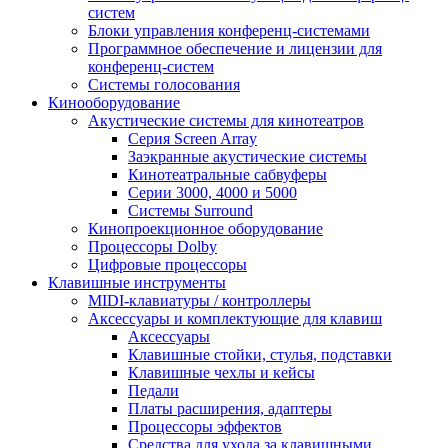
систем
Блоки управления конференц-системами
Программное обеспечение и лицензии для
конференц-систем
Системы голосования
Кинооборудование
Акустические системы для кинотеатров
Cерия Screen Array
Заэкранные акустические системы
Кинотеатральные сабвуферы
Серии 3000, 4000 и 5000
Системы Surround
Кинопроекционное оборудование
Процессоры Dolby
Цифровые процессоры
Клавишные инструменты
MIDI-клавиатуры / контроллеры
Аксессуары и комплектующие для клавиш
Аксессуары
Клавишные стойки, стулья, подставки
Клавишные чехлы и кейсы
Педали
Платы расширения, адаптеры
Процессоры эффектов
Средства для ухода за клавишными