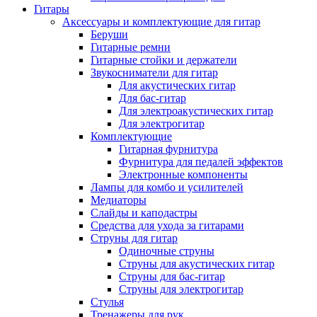
Гитары
Аксессуары и комплектующие для гитар
Беруши
Гитарные ремни
Гитарные стойки и держатели
Звукосниматели для гитар
Для акустических гитар
Для бас-гитар
Для электроакустических гитар
Для электрогитар
Комплектующие
Гитарная фурнитура
Фурнитура для педалей эффектов
Электронные компоненты
Лампы для комбо и усилителей
Медиаторы
Слайды и каподастры
Средства для ухода за гитарами
Струны для гитар
Одиночные струны
Струны для акустических гитар
Струны для бас-гитар
Струны для электрогитар
Стулья
Тренажеры для рук