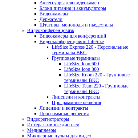
Аксессуары для видеокамер
Блоки питания и аккумуляторы
Видеокамеры
Держатели
Штативы, моноподы и пьедесталы
Видеоконференцсвязь
Видеокамеры для конференций
Видеоконференцсвязь LifeSize
LifeSize Express 220 - Персональные
терминалы ВКС
Групповые терминалы
LifeSize Icon 600
LifeSize Icon 800
LifeSize Room 220 - Групповые
терминалы ВКС
LifeSize Team 220 - Групповые
терминалы ВКС
Лицензии и контракты
Программные решения
Лицензии и контракты
Программные решения
Видеорегистраторы
Интерактивные дисплеи
Медиаплееры
Микшерные пульты для видео