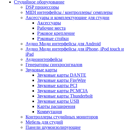
Студийное оборудование
DSP процессоры
MIDI интерфейсы / контроллеры/ семплеры
Аксессуары и комплектующие для студии
Аксессуары
Рабочие места
Рэковое крепление
Рэковые стойки
Аудио Миди интерфейсы для Android
Аудио Миди интерфейсы для iPhone, iPod touch и
iPad
Аудиоинтерфейсы
Генераторы синхросигналов
Звуковые карты
Звуковые карты DANTE
Звуковые карты FireWire
Звуковые карты PCI
Звуковые карты PCMCIA
Звуковые карты Thunderbolt
Звуковые карты USB
Карты расширения
Коммутация
Контроллеры студийных мониторов
Мебель для студий
Панели шумоизолирующие