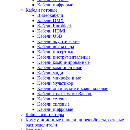
Кабели цифровые
Кабели готовые
Видеокабели
Кабели DMX
Кабели Euroblock
Кабели HDMI
Кабели USB
Кабели акустические
Кабели витая пара
Кабели инсертные
Кабели инструментальные
Кабели комбинированные
Кабели компонентные
Кабели миди
Кабели микрофонные
Кабели мультикор
Кабели оптические и коаксиальные
Кабели с разъемами Bantam
Кабели сетевые
Кабели силовые
Кабели цифровые
Кабельные тестеры
Коммутационные панели, директ-боксы, сетевые
распределители