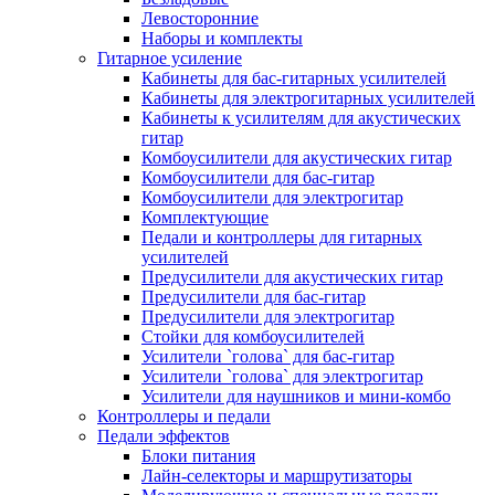
Левосторонние
Наборы и комплекты
Гитарное усиление
Кабинеты для бас-гитарных усилителей
Кабинеты для электрогитарных усилителей
Кабинеты к усилителям для акустических
гитар
Комбоусилители для акустических гитар
Комбоусилители для бас-гитар
Комбоусилители для электрогитар
Комплектующие
Педали и контроллеры для гитарных
усилителей
Предусилители для акустических гитар
Предусилители для бас-гитар
Предусилители для электрогитар
Стойки для комбоусилителей
Усилители `голова` для бас-гитар
Усилители `голова` для электрогитар
Усилители для наушников и мини-комбо
Контроллеры и педали
Педали эффектов
Блоки питания
Лайн-селекторы и маршрутизаторы