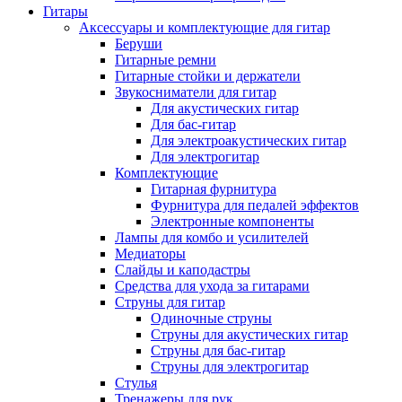
Гитары
Аксессуары и комплектующие для гитар
Беруши
Гитарные ремни
Гитарные стойки и держатели
Звукосниматели для гитар
Для акустических гитар
Для бас-гитар
Для электроакустических гитар
Для электрогитар
Комплектующие
Гитарная фурнитура
Фурнитура для педалей эффектов
Электронные компоненты
Лампы для комбо и усилителей
Медиаторы
Слайды и каподастры
Средства для ухода за гитарами
Струны для гитар
Одиночные струны
Струны для акустических гитар
Струны для бас-гитар
Струны для электрогитар
Стулья
Тренажеры для рук