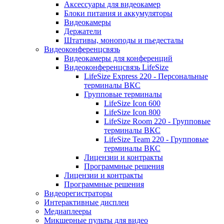
Аксессуары для видеокамер
Блоки питания и аккумуляторы
Видеокамеры
Держатели
Штативы, моноподы и пьедесталы
Видеоконференцсвязь
Видеокамеры для конференций
Видеоконференцсвязь LifeSize
LifeSize Express 220 - Персональные
терминалы ВКС
Групповые терминалы
LifeSize Icon 600
LifeSize Icon 800
LifeSize Room 220 - Групповые
терминалы ВКС
LifeSize Team 220 - Групповые
терминалы ВКС
Лицензии и контракты
Программные решения
Лицензии и контракты
Программные решения
Видеорегистраторы
Интерактивные дисплеи
Медиаплееры
Микшерные пульты для видео