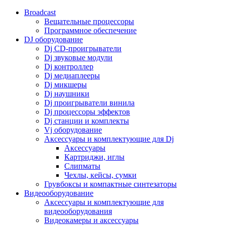
Broadcast
Вещательные процессоры
Программное обеспечение
DJ оборудование
Dj CD-проигрыватели
Dj звуковые модули
Dj контроллер
Dj медиаплееры
Dj микшеры
Dj наушники
Dj проигрыватели винила
Dj процессоры эффектов
Dj станции и комплекты
Vj оборудование
Аксессуары и комплектующие для Dj
Аксессуары
Картриджи, иглы
Слипматы
Чехлы, кейсы, сумки
Грувбоксы и компактные синтезаторы
Видеооборудование
Аксессуары и комплектующие для
видеооборудования
Видеокамеры и аксессуары