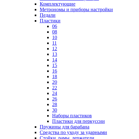
Комплектующие
Метрономы и приборы настройки
Педали
Пластики
06
08
10
11
12
13
14
15
16
18
20
22
24
26
28
30
Наборы пластиков
Пластики для перкуссии
Пружины для барабана
Средства по уходу за ударными
Стойки, рамы, держатели