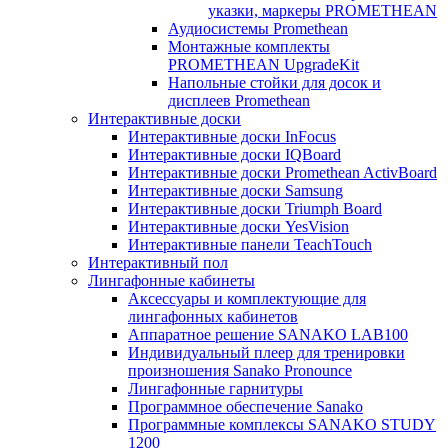
указки, маркеры PROMETHEAN
Аудиосистемы Promethean
Монтажные комплекты
PROMETHEAN UpgradeKit
Напольные стойки для досок и
дисплеев Promethean
Интерактивные доски
Интерактивные доски InFocus
Интерактивные доски IQBoard
Интерактивные доски Promethean ActivBoard
Интерактивные доски Samsung
Интерактивные доски Triumph Board
Интерактивные доски YesVision
Интерактивные панели TeachTouch
Интерактивный пол
Лингафонные кабинеты
Аксессуары и комплектующие для
лингафонных кабинетов
Аппаратное решение SANAKO LAB100
Индивидуальный плеер для тренировки
произношения Sanako Pronounce
Лингафонные гарнитуры
Программное обеспечение Sanako
Программные комплексы SANAKO STUDY
1200