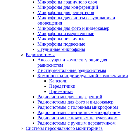
Микрофоны граничного слоя
Микрофоны для конференций
Микрофоны для репортеров
Микрофоны для систем озвучивания и
оповещения
Микрофоны для фото и видеокамер
Микрофоны измерительные
Микрофоны петличные
Микрофоны подвесные
Студийные микрофоны
Радиосистемы
Аксессуары и комплектующие для
радиосистем
Инструментальные радиосистемы
Компоненты индивидуальной комплектации
Капсюли
Передатчики
Приемники
Радиосистемы для конференций
Радиосистемы для фото и видеокамер
Радиосистемы с головным микрофоном
Радиосистемы с петличным микрофоном
Радиосистемы с поясным передатчиком
Радиосистемы с ручным передатчиком
Системы персонального мониторинга