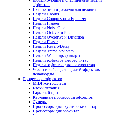
Моделирующие и специальные педали
эффектов
Патч-кабели и разъемы для педалей
Педали Chorus
Педали Compressor и Equalizer
Педали Flanger
Педали Noise Gate
Педали Octaver и Pitch
Педали Overdrive и Distortion
Педали Phaser
Педали Reverb/Delay
Педали Tremolo/Vibrato
Педали Wah и др. фильтры
Педали эффектов для бас-гитар
Педали эффектов для электрогитар
Чехлы и кейсы для педалей эффектов,
педалборды
Процессоры эффектов
MIDI-контроллеры
Блоки питания
Гармонайзеры
Карманные процессоры эффектов
Луперы
Процессоры для акустических гитар
Процессоры для бас-гитар