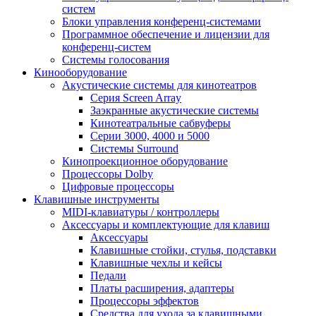
систем
Блоки управления конференц-системами
Программное обеспечение и лицензии для
конференц-систем
Системы голосования
Кинооборудование
Акустические системы для кинотеатров
Cерия Screen Array
Заэкранные акустические системы
Кинотеатральные сабвуферы
Серии 3000, 4000 и 5000
Системы Surround
Кинопроекционное оборудование
Процессоры Dolby
Цифровые процессоры
Клавишные инструменты
MIDI-клавиатуры / контроллеры
Аксессуары и комплектующие для клавиш
Аксессуары
Клавишные стойки, стулья, подставки
Клавишные чехлы и кейсы
Педали
Платы расширения, адаптеры
Процессоры эффектов
Средства для ухода за клавишными