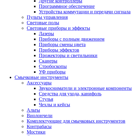
Другие контроллеры
Программное обеспечение
Устройства коммутации и передачи сигнала
Пульты управления
Световые полы
Световые приборы и эффекты
Лазеры
Приборы с полным движением
Приборы смены цвета
Приборы эффектов
Прожекторы и светильники
Сканеры
Стробоскопы
УФ приборы
Смычковые инструменты
Аксессуары
Звукосниматели и электронные компоненты
Средства для ухода, канифоль
Стулья
Чехлы и кейсы
Альты
Виолончели
Комплектующие для смычковых инструментов
Контрабасы
Мостики