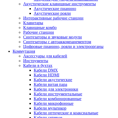
Акустические клавишные инструменты
Акустические пианино
Акустические рояли
Интерактивные рабочие станции
Клавитары
Клавишные комбо
Рабочие станции
Синтезаторы и звуковые модули
Синтезаторы с автоаккомпанементом
Цифровые пианино, рояли и электроорганы
Коммутация
Аксессуары для кабелей
Инструменты
Кабели в бухтах
Кабели DMX
Кабели HDMI
Кабели акустические
Кабели витая пара
Кабели для электроники
Кабели инструментальные
Кабели комбинированные
Кабели микрофонные
Кабели мультикор
Кабели оптические и коаксиальные
Кабели сетевые