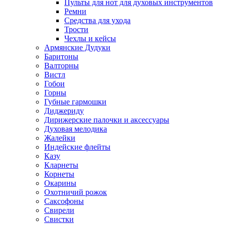
Пульты для нот для духовых инструментов
Ремни
Средства для ухода
Трости
Чехлы и кейсы
Армянские Дудуки
Баритоны
Валторны
Вистл
Гобои
Горны
Губные гармошки
Диджериду
Дирижерские палочки и аксессуары
Духовая мелодика
Жалейки
Индейские флейты
Казу
Кларнеты
Корнеты
Окарины
Охотничий рожок
Саксофоны
Свирели
Свистки