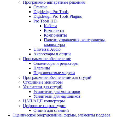
Программно-аппаратные решения
Creative
Digidesign Pro Tools
Digidesign Pro Tools Plugins
Pro Tools HD
Кабели
Комплекты
Компоненты
Панели управления, контроллеры,
клавиатуры
Universal Audio
Аксессуары и опции
Программное обеспечение
Cеквенсоры и редакторы
Плагины
Подключаемые модули
Программное обеспечение для студий
Студийные мониторы
Усилители для студий
Усилители для мониторов
Усилители для наушников
ЦАП/АЦП конвертеры
Цифровые портастудии
Опции для станций
Сценическое оборудование. фермы, элементы подвеса