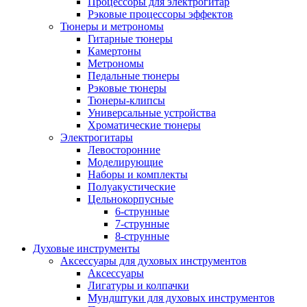
Процессоры для электрогитар
Рэковые процессоры эффектов
Тюнеры и метрономы
Гитарные тюнеры
Камертоны
Метрономы
Педальные тюнеры
Рэковые тюнеры
Тюнеры-клипсы
Универсальные устройства
Хроматические тюнеры
Электрогитары
Левосторонние
Моделирующие
Наборы и комплекты
Полуакустические
Цельнокорпусные
6-струнные
7-струнные
8-струнные
Духовые инструменты
Аксессуары для духовых инструментов
Аксессуары
Лигатуры и колпачки
Мундштуки для духовых инструментов