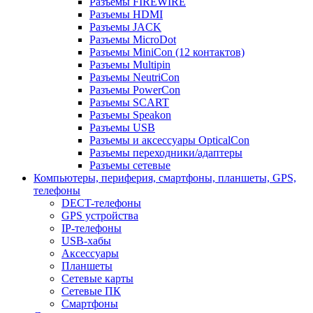
Разъемы FIREWIRE
Разъемы HDMI
Разъемы JACK
Разъемы MicroDot
Разъемы MiniCon (12 контактов)
Разъемы Multipin
Разъемы NeutriCon
Разъемы PowerCon
Разъемы SCART
Разъемы Speakon
Разъемы USB
Разъемы и аксессуары OpticalCon
Разъемы переходники/адаптеры
Разъемы сетевые
Компьютеры, периферия, смартфоны, планшеты, GPS,
телефоны
DECT-телефоны
GPS устройства
IP-телефоны
USB-хабы
Аксессуары
Планшеты
Сетевые карты
Сетевые ПК
Смартфоны