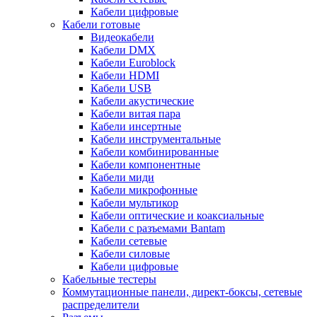
Кабели цифровые
Кабели готовые
Видеокабели
Кабели DMX
Кабели Euroblock
Кабели HDMI
Кабели USB
Кабели акустические
Кабели витая пара
Кабели инсертные
Кабели инструментальные
Кабели комбинированные
Кабели компонентные
Кабели миди
Кабели микрофонные
Кабели мультикор
Кабели оптические и коаксиальные
Кабели с разъемами Bantam
Кабели сетевые
Кабели силовые
Кабели цифровые
Кабельные тестеры
Коммутационные панели, директ-боксы, сетевые
распределители