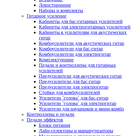
Левосторонние
Наборы и комплекты
Гитарное усиление
Кабинеты для бас-гитарных усилителей
Кабинеты для электрогитарных усилителей
Кабинеты к усилителям для акустических
гитар
Комбоусилители для акустических гитар
Комбоусилители для бас-гитар
Комбоусилители для электрогитар
Комплектующие
Педали и контроллеры для гитарных
усилителей
Предусилители для акустических гитар
Предусилители для бас-гитар
Предусилители для электрогитар
Стойки для комбоусилителей
Усилители `голова` для бас-гитар
Усилители `голова` для электрогитар
Усилители для наушников и мини-комбо
Контроллеры и педали
Педали эффектов
Блоки питания
Лайн-селекторы и маршрутизаторы