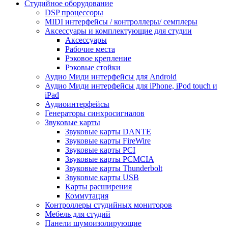
Студийное оборудование
DSP процессоры
MIDI интерфейсы / контроллеры/ семплеры
Аксессуары и комплектующие для студии
Аксессуары
Рабочие места
Рэковое крепление
Рэковые стойки
Аудио Миди интерфейсы для Android
Аудио Миди интерфейсы для iPhone, iPod touch и
iPad
Аудиоинтерфейсы
Генераторы синхросигналов
Звуковые карты
Звуковые карты DANTE
Звуковые карты FireWire
Звуковые карты PCI
Звуковые карты PCMCIA
Звуковые карты Thunderbolt
Звуковые карты USB
Карты расширения
Коммутация
Контроллеры студийных мониторов
Мебель для студий
Панели шумоизолирующие