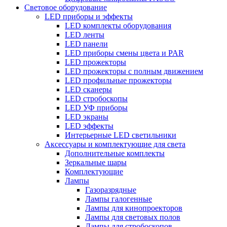
Световое оборудование
LED приборы и эффекты
LED комплекты оборудования
LED ленты
LED панели
LED приборы смены цвета и PAR
LED прожекторы
LED прожекторы с полным движением
LED профильные прожекторы
LED сканеры
LED стробоскопы
LED УФ приборы
LED экраны
LED эффекты
Интерьерные LED светильники
Аксессуары и комплектующие для света
Дополнительные комплекты
Зеркальные шары
Комплектующие
Лампы
Газоразрядные
Лампы галогенные
Лампы для кинопроекторов
Лампы для световых полов
Лампы для стробоскопов