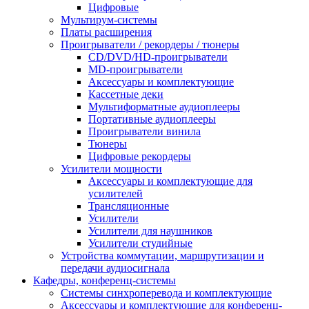
Цифровые
Мультирум-системы
Платы расширения
Проигрыватели / рекордеры / тюнеры
CD/DVD/HD-проигрыватели
MD-проигрыватели
Аксессуары и комплектующие
Кассетные деки
Мультиформатные аудиоплееры
Портативные аудиоплееры
Проигрыватели винила
Тюнеры
Цифровые рекордеры
Усилители мощности
Аксессуары и комплектующие для
усилителей
Трансляционные
Усилители
Усилители для наушников
Усилители студийные
Устройства коммутации, маршрутизации и
передачи аудиосигнала
Кафедры, конференц-системы
Cистемы синхроперевода и комплектующие
Аксессуары и комплектующие для конференц-