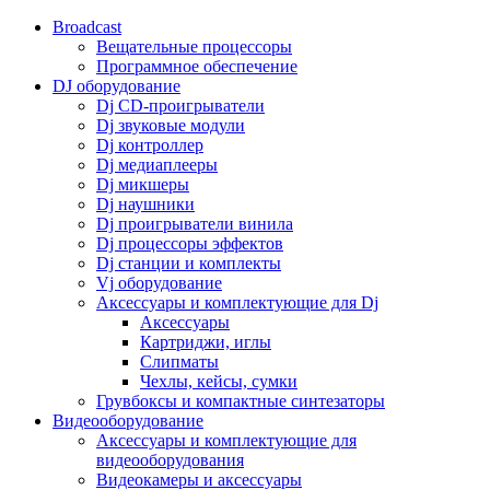
Broadcast
Вещательные процессоры
Программное обеспечение
DJ оборудование
Dj CD-проигрыватели
Dj звуковые модули
Dj контроллер
Dj медиаплееры
Dj микшеры
Dj наушники
Dj проигрыватели винила
Dj процессоры эффектов
Dj станции и комплекты
Vj оборудование
Аксессуары и комплектующие для Dj
Аксессуары
Картриджи, иглы
Слипматы
Чехлы, кейсы, сумки
Грувбоксы и компактные синтезаторы
Видеооборудование
Аксессуары и комплектующие для
видеооборудования
Видеокамеры и аксессуары