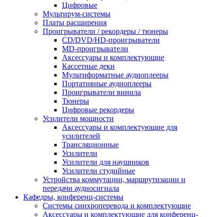
Цифровые
Мультирум-системы
Платы расширения
Проигрыватели / рекордеры / тюнеры
CD/DVD/HD-проигрыватели
MD-проигрыватели
Аксессуары и комплектующие
Кассетные деки
Мультиформатные аудиоплееры
Портативные аудиоплееры
Проигрыватели винила
Тюнеры
Цифровые рекордеры
Усилители мощности
Аксессуары и комплектующие для
усилителей
Трансляционные
Усилители
Усилители для наушников
Усилители студийные
Устройства коммутации, маршрутизации и
передачи аудиосигнала
Кафедры, конференц-системы
Cистемы синхроперевода и комплектующие
Аксессуары и комплектующие для конференц-