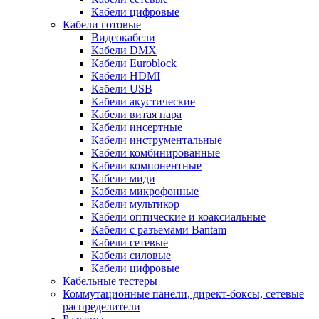
Кабели цифровые
Кабели готовые
Видеокабели
Кабели DMX
Кабели Euroblock
Кабели HDMI
Кабели USB
Кабели акустические
Кабели витая пара
Кабели инсертные
Кабели инструментальные
Кабели комбинированные
Кабели компонентные
Кабели миди
Кабели микрофонные
Кабели мультикор
Кабели оптические и коаксиальные
Кабели с разъемами Bantam
Кабели сетевые
Кабели силовые
Кабели цифровые
Кабельные тестеры
Коммутационные панели, директ-боксы, сетевые
распределители