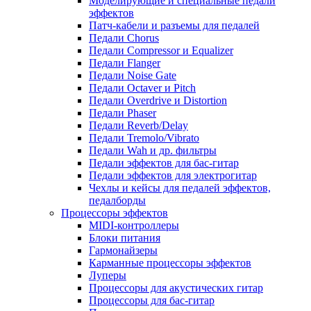
Моделирующие и специальные педали
эффектов
Патч-кабели и разъемы для педалей
Педали Chorus
Педали Compressor и Equalizer
Педали Flanger
Педали Noise Gate
Педали Octaver и Pitch
Педали Overdrive и Distortion
Педали Phaser
Педали Reverb/Delay
Педали Tremolo/Vibrato
Педали Wah и др. фильтры
Педали эффектов для бас-гитар
Педали эффектов для электрогитар
Чехлы и кейсы для педалей эффектов,
педалборды
Процессоры эффектов
MIDI-контроллеры
Блоки питания
Гармонайзеры
Карманные процессоры эффектов
Луперы
Процессоры для акустических гитар
Процессоры для бас-гитар