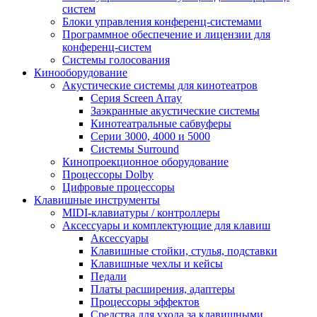
систем
Блоки управления конференц-системами
Программное обеспечение и лицензии для
конференц-систем
Системы голосования
Кинооборудование
Акустические системы для кинотеатров
Cерия Screen Array
Заэкранные акустические системы
Кинотеатральные сабвуферы
Серии 3000, 4000 и 5000
Системы Surround
Кинопроекционное оборудование
Процессоры Dolby
Цифровые процессоры
Клавишные инструменты
MIDI-клавиатуры / контроллеры
Аксессуары и комплектующие для клавиш
Аксессуары
Клавишные стойки, стулья, подставки
Клавишные чехлы и кейсы
Педали
Платы расширения, адаптеры
Процессоры эффектов
Средства для ухода за клавишными