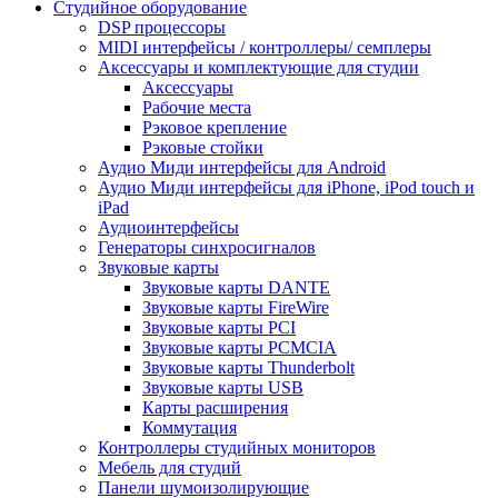
Студийное оборудование
DSP процессоры
MIDI интерфейсы / контроллеры/ семплеры
Аксессуары и комплектующие для студии
Аксессуары
Рабочие места
Рэковое крепление
Рэковые стойки
Аудио Миди интерфейсы для Android
Аудио Миди интерфейсы для iPhone, iPod touch и
iPad
Аудиоинтерфейсы
Генераторы синхросигналов
Звуковые карты
Звуковые карты DANTE
Звуковые карты FireWire
Звуковые карты PCI
Звуковые карты PCMCIA
Звуковые карты Thunderbolt
Звуковые карты USB
Карты расширения
Коммутация
Контроллеры студийных мониторов
Мебель для студий
Панели шумоизолирующие