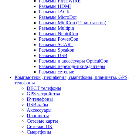
Разъемы FIREWIRE
Разъемы HDMI
Разъемы JACK
Разъемы MicroDot
Разъемы MiniCon (12 контактов)
Разъемы Multipin
Разъемы NeutriCon
Разъемы PowerCon
Разъемы SCART
Разъемы Speakon
Разъемы USB
Разъемы и аксессуары OpticalCon
Разъемы переходники/адаптеры
Разъемы сетевые
Компьютеры, периферия, смартфоны, планшеты, GPS,
телефоны
DECT-телефоны
GPS устройства
IP-телефоны
USB-хабы
Аксессуары
Планшеты
Сетевые карты
Сетевые ПК
Смартфоны