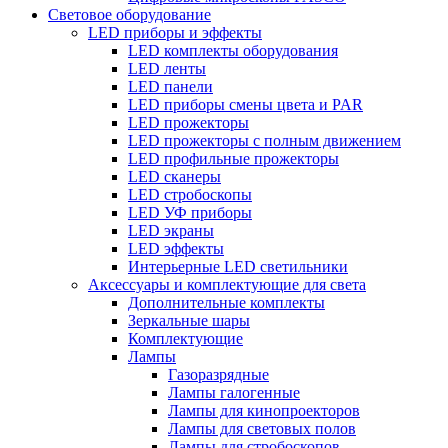
Световое оборудование
LED приборы и эффекты
LED комплекты оборудования
LED ленты
LED панели
LED приборы смены цвета и PAR
LED прожекторы
LED прожекторы с полным движением
LED профильные прожекторы
LED сканеры
LED стробоскопы
LED УФ приборы
LED экраны
LED эффекты
Интерьерные LED светильники
Аксессуары и комплектующие для света
Дополнительные комплекты
Зеркальные шары
Комплектующие
Лампы
Газоразрядные
Лампы галогенные
Лампы для кинопроекторов
Лампы для световых полов
Лампы для стробоскопов