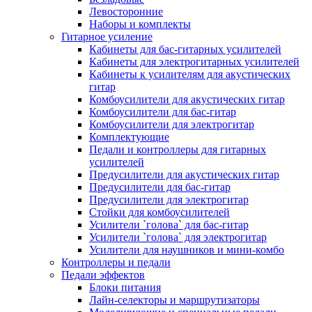
Левосторонние
Наборы и комплекты
Гитарное усиление
Кабинеты для бас-гитарных усилителей
Кабинеты для электрогитарных усилителей
Кабинеты к усилителям для акустических
гитар
Комбоусилители для акустических гитар
Комбоусилители для бас-гитар
Комбоусилители для электрогитар
Комплектующие
Педали и контроллеры для гитарных
усилителей
Предусилители для акустических гитар
Предусилители для бас-гитар
Предусилители для электрогитар
Стойки для комбоусилителей
Усилители `голова` для бас-гитар
Усилители `голова` для электрогитар
Усилители для наушников и мини-комбо
Контроллеры и педали
Педали эффектов
Блоки питания
Лайн-селекторы и маршрутизаторы