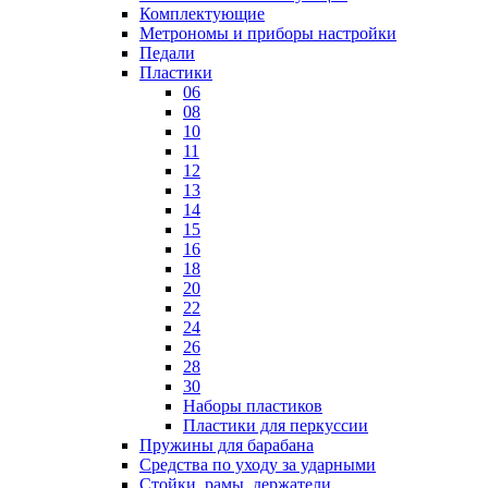
Комплектующие
Метрономы и приборы настройки
Педали
Пластики
06
08
10
11
12
13
14
15
16
18
20
22
24
26
28
30
Наборы пластиков
Пластики для перкуссии
Пружины для барабана
Средства по уходу за ударными
Стойки, рамы, держатели