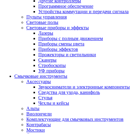
Другие контроллеры
Программное обеспечение
Устройства коммутации и передачи сигнала
Пульты управления
Световые полы
Световые приборы и эффекты
Лазеры
Приборы с полным движением
Приборы смены цвета
Приборы эффектов
Прожекторы и светильники
Сканеры
Стробоскопы
УФ приборы
Смычковые инструменты
Аксессуары
Звукосниматели и электронные компоненты
Средства для ухода, канифоль
Стулья
Чехлы и кейсы
Альты
Виолончели
Комплектующие для смычковых инструментов
Контрабасы
Мостики