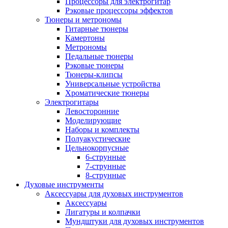
Процессоры для электрогитар
Рэковые процессоры эффектов
Тюнеры и метрономы
Гитарные тюнеры
Камертоны
Метрономы
Педальные тюнеры
Рэковые тюнеры
Тюнеры-клипсы
Универсальные устройства
Хроматические тюнеры
Электрогитары
Левосторонние
Моделирующие
Наборы и комплекты
Полуакустические
Цельнокорпусные
6-струнные
7-струнные
8-струнные
Духовые инструменты
Аксессуары для духовых инструментов
Аксессуары
Лигатуры и колпачки
Мундштуки для духовых инструментов