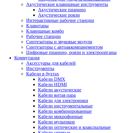
Акустические клавишные инструменты
Акустические пианино
Акустические рояли
Интерактивные рабочие станции
Клавитары
Клавишные комбо
Рабочие станции
Синтезаторы и звуковые модули
Синтезаторы с автоаккомпанементом
Цифровые пианино, рояли и электроорганы
Коммутация
Аксессуары для кабелей
Инструменты
Кабели в бухтах
Кабели DMX
Кабели HDMI
Кабели акустические
Кабели витая пара
Кабели для электроники
Кабели инструментальные
Кабели комбинированные
Кабели микрофонные
Кабели мультикор
Кабели оптические и коаксиальные
Кабели сетевые