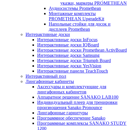
указки, маркеры PROMETHEAN
Аудиосистемы Promethean
Монтажные комплекты
PROMETHEAN UpgradeKit
Напольные стойки для досок и
дисплеев Promethean
Интерактивные доски
Интерактивные доски InFocus
Интерактивные доски IQBoard
Интерактивные доски Promethean ActivBoard
Интерактивные доски Samsung
Интерактивные доски Triumph Board
Интерактивные доски YesVision
Интерактивные панели TeachTouch
Интерактивный пол
Лингафонные кабинеты
Аксессуары и комплектующие для
лингафонных кабинетов
Аппаратное решение SANAKO LAB100
Индивидуальный плеер для тренировки
произношения Sanako Pronounce
Лингафонные гарнитуры
Программное обеспечение Sanako
Программные комплексы SANAKO STUDY
1200