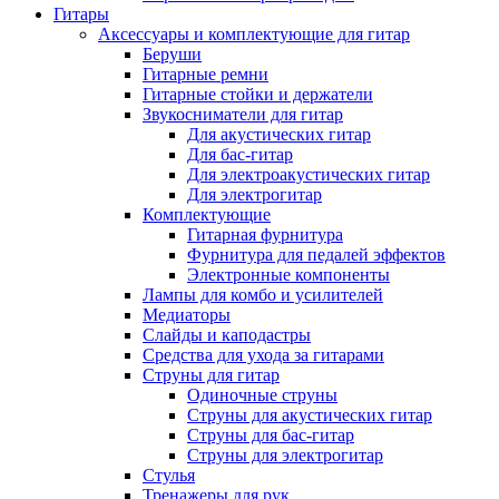
Гитары
Аксессуары и комплектующие для гитар
Беруши
Гитарные ремни
Гитарные стойки и держатели
Звукосниматели для гитар
Для акустических гитар
Для бас-гитар
Для электроакустических гитар
Для электрогитар
Комплектующие
Гитарная фурнитура
Фурнитура для педалей эффектов
Электронные компоненты
Лампы для комбо и усилителей
Медиаторы
Слайды и каподастры
Средства для ухода за гитарами
Струны для гитар
Одиночные струны
Струны для акустических гитар
Струны для бас-гитар
Струны для электрогитар
Стулья
Тренажеры для рук