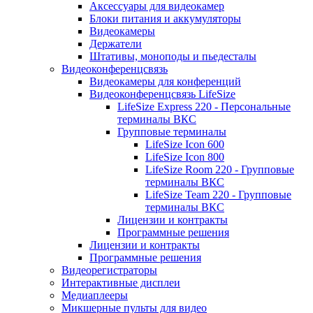
Аксессуары для видеокамер
Блоки питания и аккумуляторы
Видеокамеры
Держатели
Штативы, моноподы и пьедесталы
Видеоконференцсвязь
Видеокамеры для конференций
Видеоконференцсвязь LifeSize
LifeSize Express 220 - Персональные
терминалы ВКС
Групповые терминалы
LifeSize Icon 600
LifeSize Icon 800
LifeSize Room 220 - Групповые
терминалы ВКС
LifeSize Team 220 - Групповые
терминалы ВКС
Лицензии и контракты
Программные решения
Лицензии и контракты
Программные решения
Видеорегистраторы
Интерактивные дисплеи
Медиаплееры
Микшерные пульты для видео