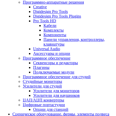
Программно-аппаратные решения
Creative
Digidesign Pro Tools
Digidesign Pro Tools Plugins
Pro Tools HD
Кабели
Комплекты
Компоненты
Панели управления, контроллеры,
клавиатуры
Universal Audio
Аксессуары и опции
Программное обеспечение
Cеквенсоры и редакторы
Плагины
Подключаемые модули
Программное обеспечение для студий
Студийные мониторы
Усилители для студий
Усилители для мониторов
Усилители для наушников
ЦАП/АЦП конвертеры
Цифровые портастудии
Опции для станций
Сценическое оборудование. фермы, элементы подвеса