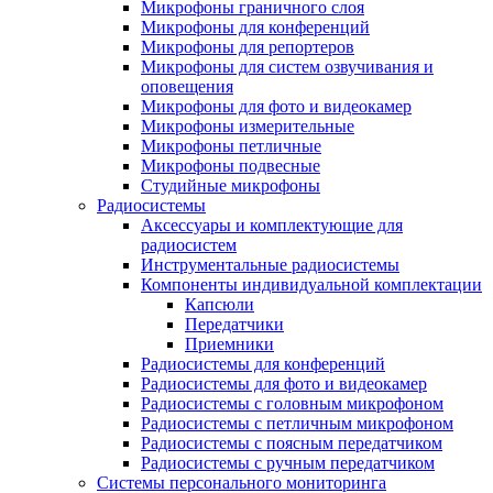
Микрофоны граничного слоя
Микрофоны для конференций
Микрофоны для репортеров
Микрофоны для систем озвучивания и
оповещения
Микрофоны для фото и видеокамер
Микрофоны измерительные
Микрофоны петличные
Микрофоны подвесные
Студийные микрофоны
Радиосистемы
Аксессуары и комплектующие для
радиосистем
Инструментальные радиосистемы
Компоненты индивидуальной комплектации
Капсюли
Передатчики
Приемники
Радиосистемы для конференций
Радиосистемы для фото и видеокамер
Радиосистемы с головным микрофоном
Радиосистемы с петличным микрофоном
Радиосистемы с поясным передатчиком
Радиосистемы с ручным передатчиком
Системы персонального мониторинга