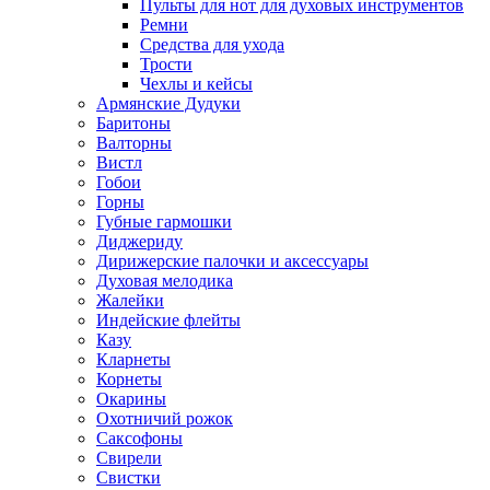
Пульты для нот для духовых инструментов
Ремни
Средства для ухода
Трости
Чехлы и кейсы
Армянские Дудуки
Баритоны
Валторны
Вистл
Гобои
Горны
Губные гармошки
Диджериду
Дирижерские палочки и аксессуары
Духовая мелодика
Жалейки
Индейские флейты
Казу
Кларнеты
Корнеты
Окарины
Охотничий рожок
Саксофоны
Свирели
Свистки