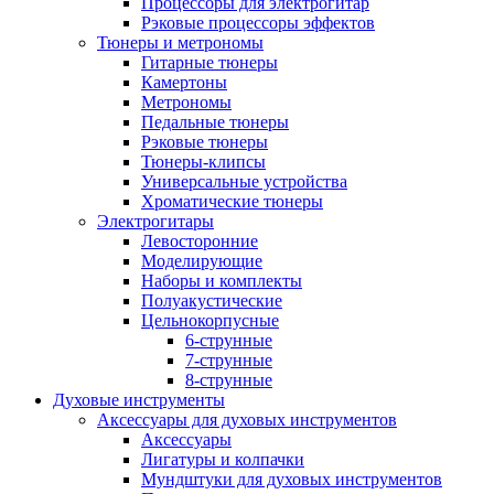
Процессоры для электрогитар
Рэковые процессоры эффектов
Тюнеры и метрономы
Гитарные тюнеры
Камертоны
Метрономы
Педальные тюнеры
Рэковые тюнеры
Тюнеры-клипсы
Универсальные устройства
Хроматические тюнеры
Электрогитары
Левосторонние
Моделирующие
Наборы и комплекты
Полуакустические
Цельнокорпусные
6-струнные
7-струнные
8-струнные
Духовые инструменты
Аксессуары для духовых инструментов
Аксессуары
Лигатуры и колпачки
Мундштуки для духовых инструментов