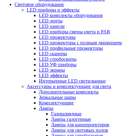
Световое оборудование
LED приборы и эффекты
LED комплекты оборудования
LED ленты
LED панели
LED приборы смены цвета и PAR
LED прожекторы
LED прожекторы с полным движением
LED профильные прожекторы
LED сканеры
LED стробоскопы
LED УФ приборы
LED экраны
LED эффекты
Интерьерные LED светильники
Аксессуары и комплектующие для света
Дополнительные комплекты
Зеркальные шары
Комплектующие
Лампы
Газоразрядные
Лампы галогенные
Лампы для кинопроекторов
Лампы для световых полов
Лампы для стробоскопов