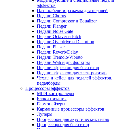
Моделирующие и специальные педали
эффектов
Патч-кабели и разъемы для педалей
Педали Chorus
Педали Compressor и Equalizer
Педали Flanger
Педали Noise Gate
Педали Octaver и Pitch
Педали Overdrive и Distortion
Педали Phaser
Педали Reverb/Delay
Педали Tremolo/Vibrato
Педали Wah и др. фильтры
Педали эффектов для бас-гитар
Педали эффектов для электрогитар
Чехлы и кейсы для педалей эффектов,
педалборды
Процессоры эффектов
MIDI-контроллеры
Блоки питания
Гармонайзеры
Карманные процессоры эффектов
Луперы
Процессоры для акустических гитар
Процессоры для бас-гитар