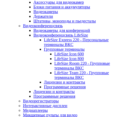
Аксессуары для видеокамер
Блоки питания и аккумуляторы
Видеокамеры
Держатели
Штативы, моноподы и пьедесталы
Видеоконференцсвязь
Видеокамеры для конференций
Видеоконференцсвязь LifeSize
LifeSize Express 220 - Персональные
терминалы ВКС
Групповые терминалы
LifeSize Icon 600
LifeSize Icon 800
LifeSize Room 220 - Групповые
терминалы ВКС
LifeSize Team 220 - Групповые
терминалы ВКС
Лицензии и контракты
Программные решения
Лицензии и контракты
Программные решения
Видеорегистраторы
Интерактивные дисплеи
Медиаплееры
Микшерные пульты для видео