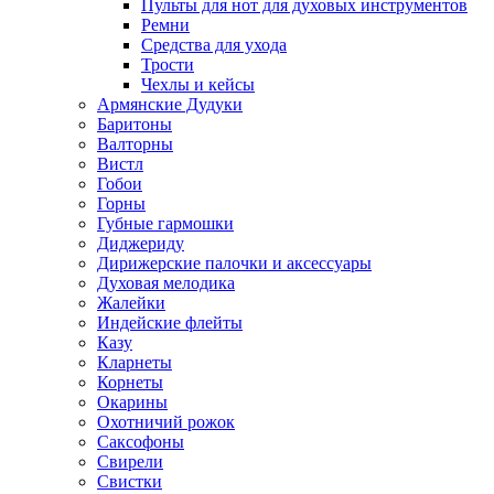
Пульты для нот для духовых инструментов
Ремни
Средства для ухода
Трости
Чехлы и кейсы
Армянские Дудуки
Баритоны
Валторны
Вистл
Гобои
Горны
Губные гармошки
Диджериду
Дирижерские палочки и аксессуары
Духовая мелодика
Жалейки
Индейские флейты
Казу
Кларнеты
Корнеты
Окарины
Охотничий рожок
Саксофоны
Свирели
Свистки