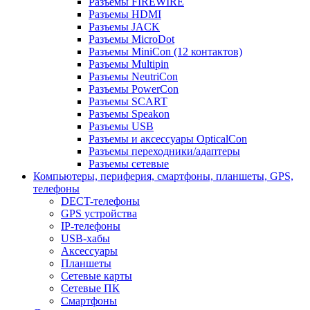
Разъемы FIREWIRE
Разъемы HDMI
Разъемы JACK
Разъемы MicroDot
Разъемы MiniCon (12 контактов)
Разъемы Multipin
Разъемы NeutriCon
Разъемы PowerCon
Разъемы SCART
Разъемы Speakon
Разъемы USB
Разъемы и аксессуары OpticalCon
Разъемы переходники/адаптеры
Разъемы сетевые
Компьютеры, периферия, смартфоны, планшеты, GPS,
телефоны
DECT-телефоны
GPS устройства
IP-телефоны
USB-хабы
Аксессуары
Планшеты
Сетевые карты
Сетевые ПК
Смартфоны