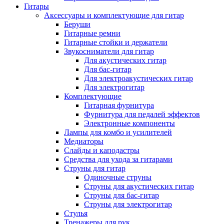
Гитары
Аксессуары и комплектующие для гитар
Беруши
Гитарные ремни
Гитарные стойки и держатели
Звукосниматели для гитар
Для акустических гитар
Для бас-гитар
Для электроакустических гитар
Для электрогитар
Комплектующие
Гитарная фурнитура
Фурнитура для педалей эффектов
Электронные компоненты
Лампы для комбо и усилителей
Медиаторы
Слайды и каподастры
Средства для ухода за гитарами
Струны для гитар
Одиночные струны
Струны для акустических гитар
Струны для бас-гитар
Струны для электрогитар
Стулья
Тренажеры для рук