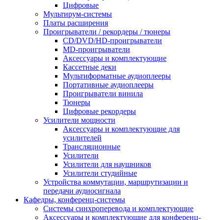
Цифровые
Мультирум-системы
Платы расширения
Проигрыватели / рекордеры / тюнеры
CD/DVD/HD-проигрыватели
MD-проигрыватели
Аксессуары и комплектующие
Кассетные деки
Мультиформатные аудиоплееры
Портативные аудиоплееры
Проигрыватели винила
Тюнеры
Цифровые рекордеры
Усилители мощности
Аксессуары и комплектующие для
усилителей
Трансляционные
Усилители
Усилители для наушников
Усилители студийные
Устройства коммутации, маршрутизации и
передачи аудиосигнала
Кафедры, конференц-системы
Cистемы синхроперевода и комплектующие
Аксессуары и комплектующие для конференц-