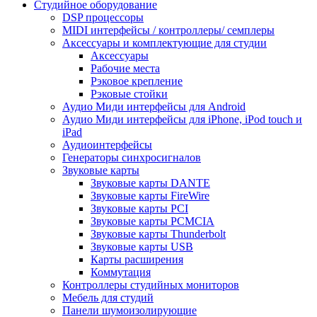
Студийное оборудование
DSP процессоры
MIDI интерфейсы / контроллеры/ семплеры
Аксессуары и комплектующие для студии
Аксессуары
Рабочие места
Рэковое крепление
Рэковые стойки
Аудио Миди интерфейсы для Android
Аудио Миди интерфейсы для iPhone, iPod touch и
iPad
Аудиоинтерфейсы
Генераторы синхросигналов
Звуковые карты
Звуковые карты DANTE
Звуковые карты FireWire
Звуковые карты PCI
Звуковые карты PCMCIA
Звуковые карты Thunderbolt
Звуковые карты USB
Карты расширения
Коммутация
Контроллеры студийных мониторов
Мебель для студий
Панели шумоизолирующие