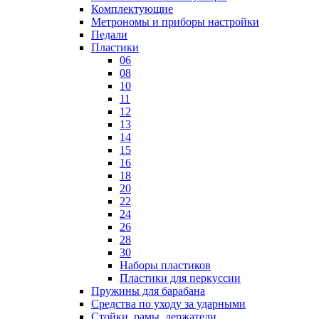
Комплектующие
Метрономы и приборы настройки
Педали
Пластики
06
08
10
11
12
13
14
15
16
18
20
22
24
26
28
30
Наборы пластиков
Пластики для перкуссии
Пружины для барабана
Средства по уходу за ударными
Стойки, рамы, держатели