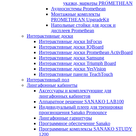
указки, маркеры PROMETHEAN
Аудиосистемы Promethean
Монтажные комплекты
PROMETHEAN UpgradeKit
Напольные стойки для досок и
дисплеев Promethean
Интерактивные доски
Интерактивные доски InFocus
Интерактивные доски IQBoard
Интерактивные доски Promethean ActivBoard
Интерактивные доски Samsung
Интерактивные доски Triumph Board
Интерактивные доски YesVision
Интерактивные панели TeachTouch
Интерактивный пол
Лингафонные кабинеты
Аксессуары и комплектующие для
лингафонных кабинетов
Аппаратное решение SANAKO LAB100
Индивидуальный плеер для тренировки
произношения Sanako Pronounce
Лингафонные гарнитуры
Программное обеспечение Sanako
Программные комплексы SANAKO STUDY
1200