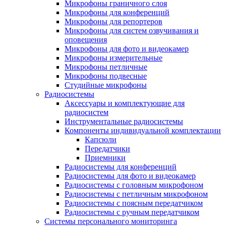
Микрофоны граничного слоя
Микрофоны для конференций
Микрофоны для репортеров
Микрофоны для систем озвучивания и
оповещения
Микрофоны для фото и видеокамер
Микрофоны измерительные
Микрофоны петличные
Микрофоны подвесные
Студийные микрофоны
Радиосистемы
Аксессуары и комплектующие для
радиосистем
Инструментальные радиосистемы
Компоненты индивидуальной комплектации
Капсюли
Передатчики
Приемники
Радиосистемы для конференций
Радиосистемы для фото и видеокамер
Радиосистемы с головным микрофоном
Радиосистемы с петличным микрофоном
Радиосистемы с поясным передатчиком
Радиосистемы с ручным передатчиком
Системы персонального мониторинга