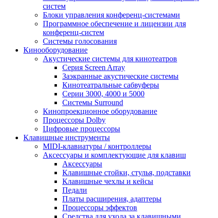
систем
Блоки управления конференц-системами
Программное обеспечение и лицензии для
конференц-систем
Системы голосования
Кинооборудование
Акустические системы для кинотеатров
Cерия Screen Array
Заэкранные акустические системы
Кинотеатральные сабвуферы
Серии 3000, 4000 и 5000
Системы Surround
Кинопроекционное оборудование
Процессоры Dolby
Цифровые процессоры
Клавишные инструменты
MIDI-клавиатуры / контроллеры
Аксессуары и комплектующие для клавиш
Аксессуары
Клавишные стойки, стулья, подставки
Клавишные чехлы и кейсы
Педали
Платы расширения, адаптеры
Процессоры эффектов
Средства для ухода за клавишными