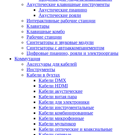
Акустические клавишные инструменты
Акустические пианино
Акустические рояли
Интерактивные рабочие станции
Клавитары
Клавишные комбо
Рабочие станции
Синтезаторы и звуковые модули
Синтезаторы с автоаккомпанементом
Цифровые пианино, рояли и электроорганы
Коммутация
Аксессуары для кабелей
Инструменты
Кабели в бухтах
Кабели DMX
Кабели HDMI
Кабели акустические
Кабели витая пара
Кабели для электроники
Кабели инструментальные
Кабели комбинированные
Кабели микрофонные
Кабели мультикор
Кабели оптические и коаксиальные
Кабели сетевые