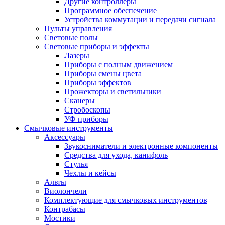
Другие контроллеры
Программное обеспечение
Устройства коммутации и передачи сигнала
Пульты управления
Световые полы
Световые приборы и эффекты
Лазеры
Приборы с полным движением
Приборы смены цвета
Приборы эффектов
Прожекторы и светильники
Сканеры
Стробоскопы
УФ приборы
Смычковые инструменты
Аксессуары
Звукосниматели и электронные компоненты
Средства для ухода, канифоль
Стулья
Чехлы и кейсы
Альты
Виолончели
Комплектующие для смычковых инструментов
Контрабасы
Мостики