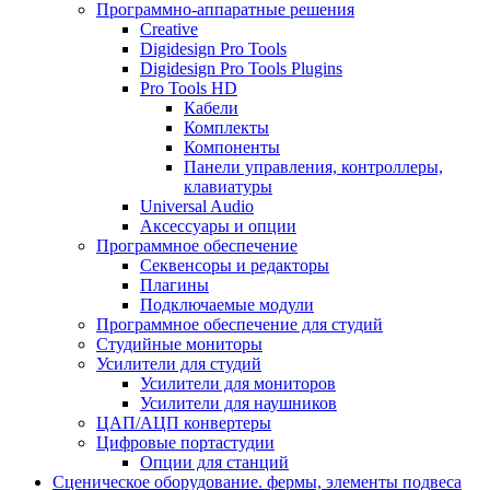
Программно-аппаратные решения
Creative
Digidesign Pro Tools
Digidesign Pro Tools Plugins
Pro Tools HD
Кабели
Комплекты
Компоненты
Панели управления, контроллеры,
клавиатуры
Universal Audio
Аксессуары и опции
Программное обеспечение
Cеквенсоры и редакторы
Плагины
Подключаемые модули
Программное обеспечение для студий
Студийные мониторы
Усилители для студий
Усилители для мониторов
Усилители для наушников
ЦАП/АЦП конвертеры
Цифровые портастудии
Опции для станций
Сценическое оборудование. фермы, элементы подвеса