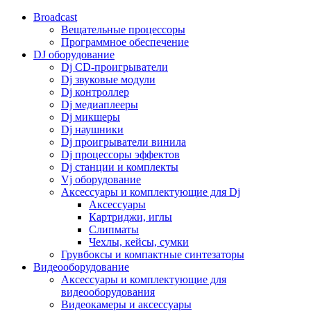
Broadcast
Вещательные процессоры
Программное обеспечение
DJ оборудование
Dj CD-проигрыватели
Dj звуковые модули
Dj контроллер
Dj медиаплееры
Dj микшеры
Dj наушники
Dj проигрыватели винила
Dj процессоры эффектов
Dj станции и комплекты
Vj оборудование
Аксессуары и комплектующие для Dj
Аксессуары
Картриджи, иглы
Слипматы
Чехлы, кейсы, сумки
Грувбоксы и компактные синтезаторы
Видеооборудование
Аксессуары и комплектующие для
видеооборудования
Видеокамеры и аксессуары