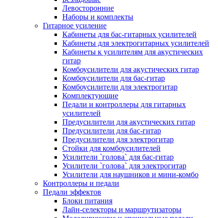
Левосторонние
Наборы и комплекты
Гитарное усиление
Кабинеты для бас-гитарных усилителей
Кабинеты для электрогитарных усилителей
Кабинеты к усилителям для акустических
гитар
Комбоусилители для акустических гитар
Комбоусилители для бас-гитар
Комбоусилители для электрогитар
Комплектующие
Педали и контроллеры для гитарных
усилителей
Предусилители для акустических гитар
Предусилители для бас-гитар
Предусилители для электрогитар
Стойки для комбоусилителей
Усилители `голова` для бас-гитар
Усилители `голова` для электрогитар
Усилители для наушников и мини-комбо
Контроллеры и педали
Педали эффектов
Блоки питания
Лайн-селекторы и маршрутизаторы