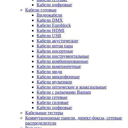
Кабели цифровые
Кабели готовые
Видеокабели
Кабели DMX
Кабели Euroblock
Кабели HDMI
Кабели USB
Кабели акустические
Кабели витая пара
Кабели инсертные
Кабели инструментальные
Кабели комбинированные
Кабели компонентные
Кабели миди
Кабели микрофонные
Кабели мультикор
Кабели оптические и коаксиальные
Кабели с разъемами Bantam
Кабели сетевые
Кабели силовые
Кабели цифровые
Кабельные тестеры
Коммутационные панели, директ-боксы, сетевые
распределители