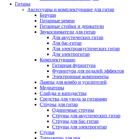
Гитары
Аксессуары и комплектующие для гитар
Беруши
Гитарные ремни
Гитарные стойки и держатели
Звукосниматели для гитар
Для акустических гитар
Для бас-гитар
Для электроакустических гитар
Для электрогитар
Комплектующие
Гитарная фурнитура
Фурнитура для педалей эффектов
Электронные компоненты
Лампы для комбо и усилителей
Медиаторы
Слайды и каподастры
Средства для ухода за гитарами
Струны для гитар
Одиночные струны
Струны для акустических гитар
Струны для бас-гитар
Струны для электрогитар
Стулья
Тренажеры для рук