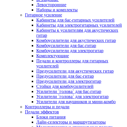
Левосторонние
Наборы и комплекты
Гитарное усиление
Кабинеты для бас-гитарных усилителей
Кабинеты для электрогитарных усилителей
Кабинеты к усилителям для акустических
гитар
Комбоусилители для акустических гитар
Комбоусилители для бас-гитар
Комбоусилители для электрогитар
Комплектующие
Педали и контроллеры для гитарных
усилителей
Предусилители для акустических гитар
Предусилители для бас-гитар
Предусилители для электрогитар
Стойки для комбоусилителей
Усилители `голова` для бас-гитар
Усилители `голова` для электрогитар
Усилители для наушников и мини-комбо
Контроллеры и педали
Педали эффектов
Блоки питания
Лайн-селекторы и маршрутизаторы