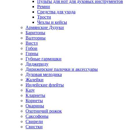
Пульты для нот для духовых инструментов
Ремни
Средства для ухода
Трости
Чехлы и кейсы
Армянские Дудуки
Баритоны
Валторны
Вистл
Гобои
Горны
Губные гармошки
Диджериду
Дирижерские палочки и аксессуары
Духовая мелодика
Жалейки
Индейские флейты
Казу
Кларнеты
Корнеты
Окарины
Охотничий рожок
Саксофоны
Свирели
Свистки