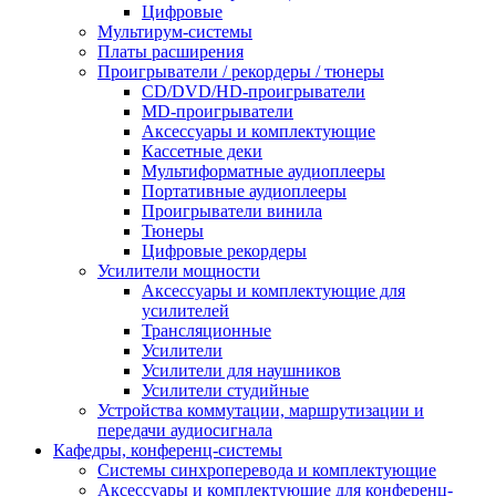
Цифровые
Мультирум-системы
Платы расширения
Проигрыватели / рекордеры / тюнеры
CD/DVD/HD-проигрыватели
MD-проигрыватели
Аксессуары и комплектующие
Кассетные деки
Мультиформатные аудиоплееры
Портативные аудиоплееры
Проигрыватели винила
Тюнеры
Цифровые рекордеры
Усилители мощности
Аксессуары и комплектующие для
усилителей
Трансляционные
Усилители
Усилители для наушников
Усилители студийные
Устройства коммутации, маршрутизации и
передачи аудиосигнала
Кафедры, конференц-системы
Cистемы синхроперевода и комплектующие
Аксессуары и комплектующие для конференц-