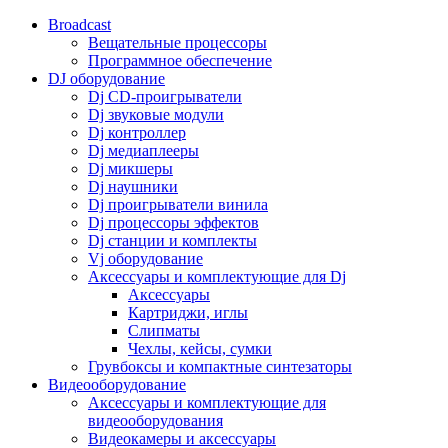
Broadcast
Вещательные процессоры
Программное обеспечение
DJ оборудование
Dj CD-проигрыватели
Dj звуковые модули
Dj контроллер
Dj медиаплееры
Dj микшеры
Dj наушники
Dj проигрыватели винила
Dj процессоры эффектов
Dj станции и комплекты
Vj оборудование
Аксессуары и комплектующие для Dj
Аксессуары
Картриджи, иглы
Слипматы
Чехлы, кейсы, сумки
Грувбоксы и компактные синтезаторы
Видеооборудование
Аксессуары и комплектующие для
видеооборудования
Видеокамеры и аксессуары