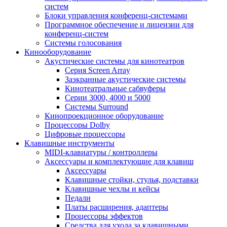
систем
Блоки управления конференц-системами
Программное обеспечение и лицензии для
конференц-систем
Системы голосования
Кинооборудование
Акустические системы для кинотеатров
Cерия Screen Array
Заэкранные акустические системы
Кинотеатральные сабвуферы
Серии 3000, 4000 и 5000
Системы Surround
Кинопроекционное оборудование
Процессоры Dolby
Цифровые процессоры
Клавишные инструменты
MIDI-клавиатуры / контроллеры
Аксессуары и комплектующие для клавиш
Аксессуары
Клавишные стойки, стулья, подставки
Клавишные чехлы и кейсы
Педали
Платы расширения, адаптеры
Процессоры эффектов
Средства для ухода за клавишными