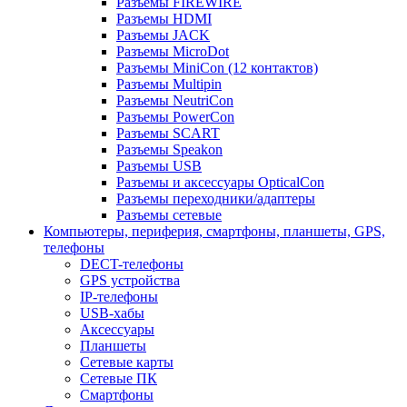
Разъемы FIREWIRE
Разъемы HDMI
Разъемы JACK
Разъемы MicroDot
Разъемы MiniCon (12 контактов)
Разъемы Multipin
Разъемы NeutriCon
Разъемы PowerCon
Разъемы SCART
Разъемы Speakon
Разъемы USB
Разъемы и аксессуары OpticalCon
Разъемы переходники/адаптеры
Разъемы сетевые
Компьютеры, периферия, смартфоны, планшеты, GPS,
телефоны
DECT-телефоны
GPS устройства
IP-телефоны
USB-хабы
Аксессуары
Планшеты
Сетевые карты
Сетевые ПК
Смартфоны