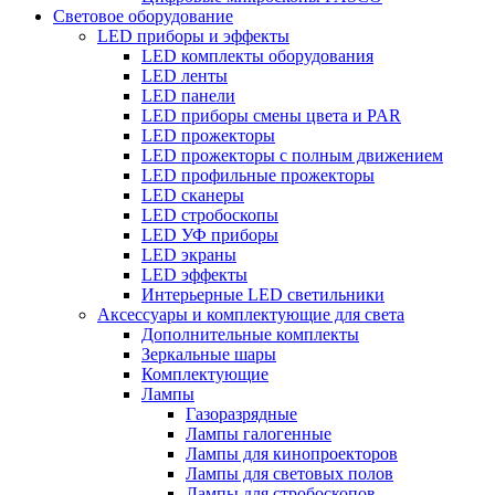
Световое оборудование
LED приборы и эффекты
LED комплекты оборудования
LED ленты
LED панели
LED приборы смены цвета и PAR
LED прожекторы
LED прожекторы с полным движением
LED профильные прожекторы
LED сканеры
LED стробоскопы
LED УФ приборы
LED экраны
LED эффекты
Интерьерные LED светильники
Аксессуары и комплектующие для света
Дополнительные комплекты
Зеркальные шары
Комплектующие
Лампы
Газоразрядные
Лампы галогенные
Лампы для кинопроекторов
Лампы для световых полов
Лампы для стробоскопов