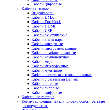
Кабели цифровые
Кабели готовые
Видеокабели
Кабели DMX
Кабели Euroblock
Кабели HDMI
Кабели USB
Кабели акустические
Кабели витая пара
Кабели инсертные
Кабели инструментальные
Кабели комбинированные
Кабели компонентные
Кабели миди
Кабели микрофонные
Кабели мультикор
Кабели оптические и коаксиальные
Кабели с разъемами Bantam
Кабели сетевые
Кабели силовые
Кабели цифровые
Кабельные тестеры
Коммутационные панели, директ-боксы, сетевые
распределители