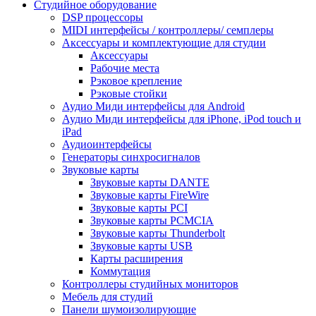
Студийное оборудование
DSP процессоры
MIDI интерфейсы / контроллеры/ семплеры
Аксессуары и комплектующие для студии
Аксессуары
Рабочие места
Рэковое крепление
Рэковые стойки
Аудио Миди интерфейсы для Android
Аудио Миди интерфейсы для iPhone, iPod touch и
iPad
Аудиоинтерфейсы
Генераторы синхросигналов
Звуковые карты
Звуковые карты DANTE
Звуковые карты FireWire
Звуковые карты PCI
Звуковые карты PCMCIA
Звуковые карты Thunderbolt
Звуковые карты USB
Карты расширения
Коммутация
Контроллеры студийных мониторов
Мебель для студий
Панели шумоизолирующие