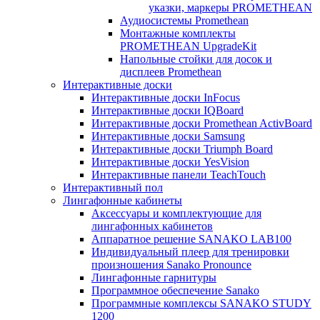
указки, маркеры PROMETHEAN
Аудиосистемы Promethean
Монтажные комплекты
PROMETHEAN UpgradeKit
Напольные стойки для досок и
дисплеев Promethean
Интерактивные доски
Интерактивные доски InFocus
Интерактивные доски IQBoard
Интерактивные доски Promethean ActivBoard
Интерактивные доски Samsung
Интерактивные доски Triumph Board
Интерактивные доски YesVision
Интерактивные панели TeachTouch
Интерактивный пол
Лингафонные кабинеты
Аксессуары и комплектующие для
лингафонных кабинетов
Аппаратное решение SANAKO LAB100
Индивидуальный плеер для тренировки
произношения Sanako Pronounce
Лингафонные гарнитуры
Программное обеспечение Sanako
Программные комплексы SANAKO STUDY
1200