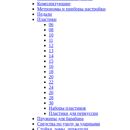
Комплектующие
Метрономы и приборы настройки
Педали
Пластики
06
08
10
11
12
13
14
15
16
18
20
22
24
26
28
30
Наборы пластиков
Пластики для перкуссии
Пружины для барабана
Средства по уходу за ударными
Стойки, рамы, держатели