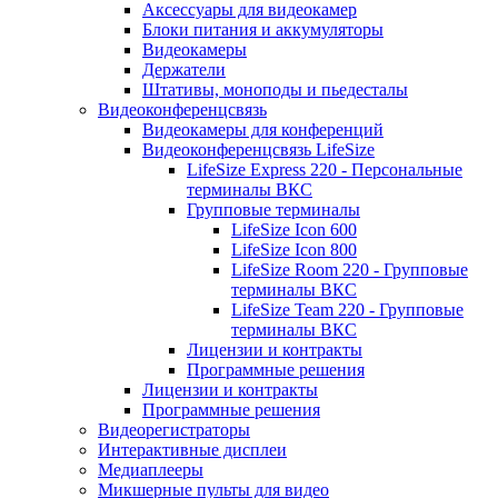
Аксессуары для видеокамер
Блоки питания и аккумуляторы
Видеокамеры
Держатели
Штативы, моноподы и пьедесталы
Видеоконференцсвязь
Видеокамеры для конференций
Видеоконференцсвязь LifeSize
LifeSize Express 220 - Персональные
терминалы ВКС
Групповые терминалы
LifeSize Icon 600
LifeSize Icon 800
LifeSize Room 220 - Групповые
терминалы ВКС
LifeSize Team 220 - Групповые
терминалы ВКС
Лицензии и контракты
Программные решения
Лицензии и контракты
Программные решения
Видеорегистраторы
Интерактивные дисплеи
Медиаплееры
Микшерные пульты для видео