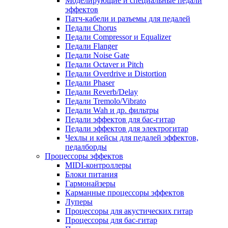
Моделирующие и специальные педали
эффектов
Патч-кабели и разъемы для педалей
Педали Chorus
Педали Compressor и Equalizer
Педали Flanger
Педали Noise Gate
Педали Octaver и Pitch
Педали Overdrive и Distortion
Педали Phaser
Педали Reverb/Delay
Педали Tremolo/Vibrato
Педали Wah и др. фильтры
Педали эффектов для бас-гитар
Педали эффектов для электрогитар
Чехлы и кейсы для педалей эффектов,
педалборды
Процессоры эффектов
MIDI-контроллеры
Блоки питания
Гармонайзеры
Карманные процессоры эффектов
Луперы
Процессоры для акустических гитар
Процессоры для бас-гитар