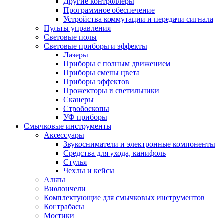
Другие контроллеры
Программное обеспечение
Устройства коммутации и передачи сигнала
Пульты управления
Световые полы
Световые приборы и эффекты
Лазеры
Приборы с полным движением
Приборы смены цвета
Приборы эффектов
Прожекторы и светильники
Сканеры
Стробоскопы
УФ приборы
Смычковые инструменты
Аксессуары
Звукосниматели и электронные компоненты
Средства для ухода, канифоль
Стулья
Чехлы и кейсы
Альты
Виолончели
Комплектующие для смычковых инструментов
Контрабасы
Мостики