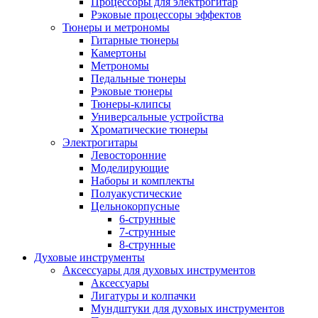
Процессоры для электрогитар
Рэковые процессоры эффектов
Тюнеры и метрономы
Гитарные тюнеры
Камертоны
Метрономы
Педальные тюнеры
Рэковые тюнеры
Тюнеры-клипсы
Универсальные устройства
Хроматические тюнеры
Электрогитары
Левосторонние
Моделирующие
Наборы и комплекты
Полуакустические
Цельнокорпусные
6-струнные
7-струнные
8-струнные
Духовые инструменты
Аксессуары для духовых инструментов
Аксессуары
Лигатуры и колпачки
Мундштуки для духовых инструментов