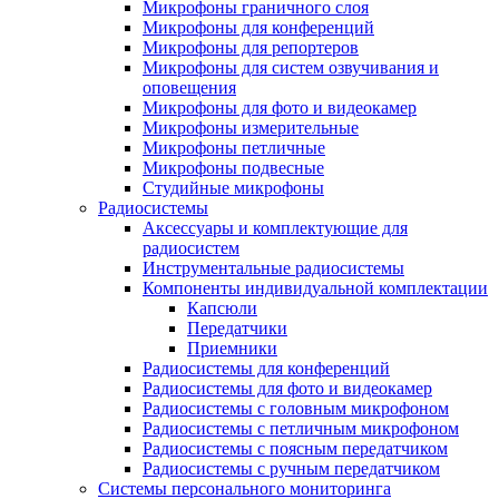
Микрофоны граничного слоя
Микрофоны для конференций
Микрофоны для репортеров
Микрофоны для систем озвучивания и
оповещения
Микрофоны для фото и видеокамер
Микрофоны измерительные
Микрофоны петличные
Микрофоны подвесные
Студийные микрофоны
Радиосистемы
Аксессуары и комплектующие для
радиосистем
Инструментальные радиосистемы
Компоненты индивидуальной комплектации
Капсюли
Передатчики
Приемники
Радиосистемы для конференций
Радиосистемы для фото и видеокамер
Радиосистемы с головным микрофоном
Радиосистемы с петличным микрофоном
Радиосистемы с поясным передатчиком
Радиосистемы с ручным передатчиком
Системы персонального мониторинга