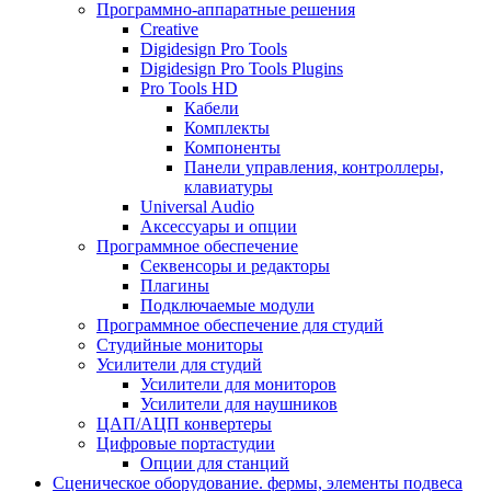
Программно-аппаратные решения
Creative
Digidesign Pro Tools
Digidesign Pro Tools Plugins
Pro Tools HD
Кабели
Комплекты
Компоненты
Панели управления, контроллеры,
клавиатуры
Universal Audio
Аксессуары и опции
Программное обеспечение
Cеквенсоры и редакторы
Плагины
Подключаемые модули
Программное обеспечение для студий
Студийные мониторы
Усилители для студий
Усилители для мониторов
Усилители для наушников
ЦАП/АЦП конвертеры
Цифровые портастудии
Опции для станций
Сценическое оборудование. фермы, элементы подвеса