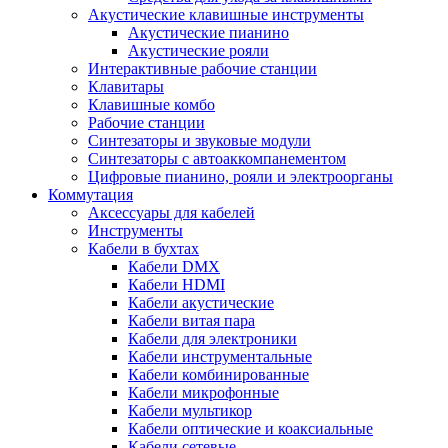
Акустические клавишные инструменты
Акустические пианино
Акустические рояли
Интерактивные рабочие станции
Клавитары
Клавишные комбо
Рабочие станции
Синтезаторы и звуковые модули
Синтезаторы с автоаккомпанементом
Цифровые пианино, рояли и электроорганы
Коммутация
Аксессуары для кабелей
Инструменты
Кабели в бухтах
Кабели DMX
Кабели HDMI
Кабели акустические
Кабели витая пара
Кабели для электроники
Кабели инструментальные
Кабели комбинированные
Кабели микрофонные
Кабели мультикор
Кабели оптические и коаксиальные
Кабели сетевые