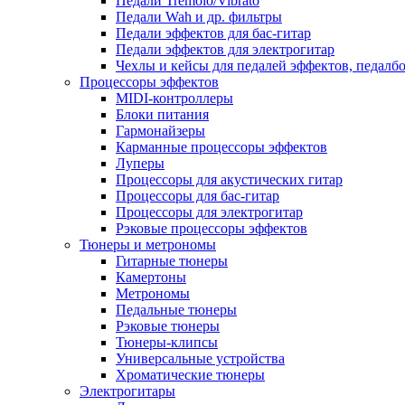
Педали Tremolo/Vibrato
Педали Wah и др. фильтры
Педали эффектов для бас-гитар
Педали эффектов для электрогитар
Чехлы и кейсы для педалей эффектов, педалб
Процессоры эффектов
MIDI-контроллеры
Блоки питания
Гармонайзеры
Карманные процессоры эффектов
Луперы
Процессоры для акустических гитар
Процессоры для бас-гитар
Процессоры для электрогитар
Рэковые процессоры эффектов
Тюнеры и метрономы
Гитарные тюнеры
Камертоны
Метрономы
Педальные тюнеры
Рэковые тюнеры
Тюнеры-клипсы
Универсальные устройства
Хроматические тюнеры
Электрогитары