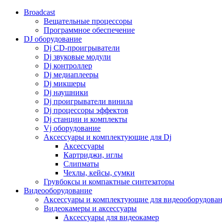
Broadcast
Вещательные процессоры
Программное обеспечение
DJ оборудование
Dj CD-проигрыватели
Dj звуковые модули
Dj контроллер
Dj медиаплееры
Dj микшеры
Dj наушники
Dj проигрыватели винила
Dj процессоры эффектов
Dj станции и комплекты
Vj оборудование
Аксессуары и комплектующие для Dj
Аксессуары
Картриджи, иглы
Слипматы
Чехлы, кейсы, сумки
Грувбоксы и компактные синтезаторы
Видеооборудование
Аксессуары и комплектующие для видеооборудова
Видеокамеры и аксессуары
Аксессуары для видеокамер