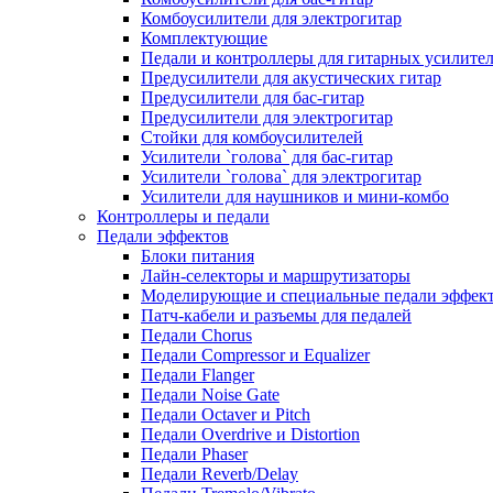
Комбоусилители для электрогитар
Комплектующие
Педали и контроллеры для гитарных усилите
Предусилители для акустических гитар
Предусилители для бас-гитар
Предусилители для электрогитар
Стойки для комбоусилителей
Усилители `голова` для бас-гитар
Усилители `голова` для электрогитар
Усилители для наушников и мини-комбо
Контроллеры и педали
Педали эффектов
Блоки питания
Лайн-селекторы и маршрутизаторы
Моделирующие и специальные педали эффек
Патч-кабели и разъемы для педалей
Педали Chorus
Педали Compressor и Equalizer
Педали Flanger
Педали Noise Gate
Педали Octaver и Pitch
Педали Overdrive и Distortion
Педали Phaser
Педали Reverb/Delay