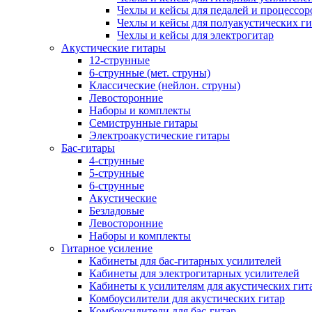
Чехлы и кейсы для педалей и процессор
Чехлы и кейсы для полуакустических ги
Чехлы и кейсы для электрогитар
Акустические гитары
12-струнные
6-струнные (мет. струны)
Классические (нейлон. струны)
Левосторонние
Наборы и комплекты
Семиструнные гитары
Электроакустические гитары
Бас-гитары
4-струнные
5-струнные
6-струнные
Акустические
Безладовые
Левосторонние
Наборы и комплекты
Гитарное усиление
Кабинеты для бас-гитарных усилителей
Кабинеты для электрогитарных усилителей
Кабинеты к усилителям для акустических гит
Комбоусилители для акустических гитар
Комбоусилители для бас-гитар