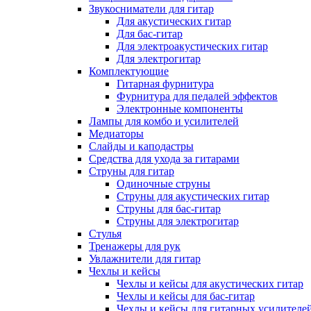
Звукосниматели для гитар
Для акустических гитар
Для бас-гитар
Для электроакустических гитар
Для электрогитар
Комплектующие
Гитарная фурнитура
Фурнитура для педалей эффектов
Электронные компоненты
Лампы для комбо и усилителей
Медиаторы
Слайды и каподастры
Средства для ухода за гитарами
Струны для гитар
Одиночные струны
Струны для акустических гитар
Струны для бас-гитар
Струны для электрогитар
Стулья
Тренажеры для рук
Увлажнители для гитар
Чехлы и кейсы
Чехлы и кейсы для акустических гитар
Чехлы и кейсы для бас-гитар
Чехлы и кейсы для гитарных усилителе