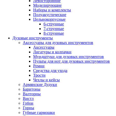
Левосторонние
Моделирующие
Наборы и комплекты
Полуакустические
Цельнокорпусные
6-струнные
7-струнные
8-струнные
Духовые инструменты
Аксессуары для духовых инструментов
Аксессуары
Лигатуры и колпачки
Мундштуки для духовых инструментов
Пульты для нот для духовых инструментов
Ремни
Средства для ухода
Трости
Чехлы и кейсы
Армянские Дудуки
Баритоны
Валторны
Вистл
Гобои
Горны
Губные гармошки