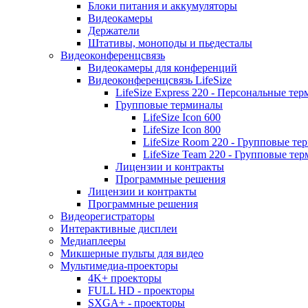
Блоки питания и аккумуляторы
Видеокамеры
Держатели
Штативы, моноподы и пьедесталы
Видеоконференцсвязь
Видеокамеры для конференций
Видеоконференцсвязь LifeSize
LifeSize Express 220 - Персональные т
Групповые терминалы
LifeSize Icon 600
LifeSize Icon 800
LifeSize Room 220 - Групповые т
LifeSize Team 220 - Групповые т
Лицензии и контракты
Программные решения
Лицензии и контракты
Программные решения
Видеорегистраторы
Интерактивные дисплеи
Медиаплееры
Микшерные пульты для видео
Мультимедиа-проекторы
4K+ проекторы
FULL HD - проекторы
SXGA+ - проекторы