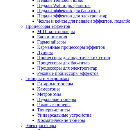
Педали Tremolo/Vibrato
Педали Wah и др. фильтры
Педали эффектов для бас-гитар
Педали эффектов для электрогитар
Чехлы и кейсы для педалей эффектов, педалб
Процессоры эффектов
MIDI-контроллеры
Блоки питания
Гармонайзеры
Карманные процессоры эффектов
Луперы
Процессоры для акустических гитар
Процессоры для бас-гитар
Процессоры для электрогитар
Рэковые процессоры эффектов
Тюнеры и метрономы
Гитарные тюнеры
Камертоны
Метрономы
Педальные тюнеры
Рэковые тюнеры
Тюнеры-клипсы
Универсальные устройства
Хроматические тюнеры
Электрогитары