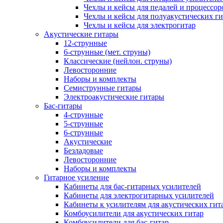
Чехлы и кейсы для педалей и процессор
Чехлы и кейсы для полуакустических ги
Чехлы и кейсы для электрогитар
Акустические гитары
12-струнные
6-струнные (мет. струны)
Классические (нейлон. струны)
Левосторонние
Наборы и комплекты
Семиструнные гитары
Электроакустические гитары
Бас-гитары
4-струнные
5-струнные
6-струнные
Акустические
Безладовые
Левосторонние
Наборы и комплекты
Гитарное усиление
Кабинеты для бас-гитарных усилителей
Кабинеты для электрогитарных усилителей
Кабинеты к усилителям для акустических гит
Комбоусилители для акустических гитар
Комбоусилители для бас-гитар