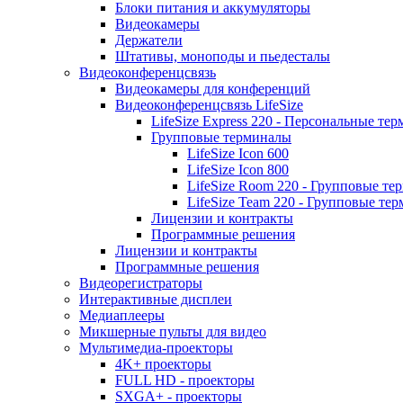
Блоки питания и аккумуляторы
Видеокамеры
Держатели
Штативы, моноподы и пьедесталы
Видеоконференцсвязь
Видеокамеры для конференций
Видеоконференцсвязь LifeSize
LifeSize Express 220 - Персональные т
Групповые терминалы
LifeSize Icon 600
LifeSize Icon 800
LifeSize Room 220 - Групповые т
LifeSize Team 220 - Групповые т
Лицензии и контракты
Программные решения
Лицензии и контракты
Программные решения
Видеорегистраторы
Интерактивные дисплеи
Медиаплееры
Микшерные пульты для видео
Мультимедиа-проекторы
4K+ проекторы
FULL HD - проекторы
SXGA+ - проекторы