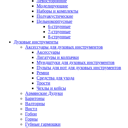
Левосторонние
Моделирующие
Наборы и комплекты
Полуакустические
Цельнокорпусные
6-струнные
7-струнные
8-струнные
Духовые инструменты
Аксессуары для духовых инструментов
Аксессуары
Лигатуры и колпачки
Мундштуки для духовых инструментов
Пульты для нот для духовых инструментов
Ремни
Средства для ухода
Трости
Чехлы и кейсы
Армянские Дудуки
Баритоны
Валторны
Вистл
Гобои
Горны
Губные гармошки