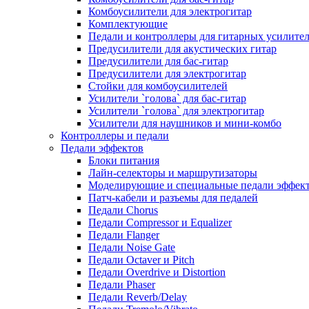
Комбоусилители для электрогитар
Комплектующие
Педали и контроллеры для гитарных усилите
Предусилители для акустических гитар
Предусилители для бас-гитар
Предусилители для электрогитар
Стойки для комбоусилителей
Усилители `голова` для бас-гитар
Усилители `голова` для электрогитар
Усилители для наушников и мини-комбо
Контроллеры и педали
Педали эффектов
Блоки питания
Лайн-селекторы и маршрутизаторы
Моделирующие и специальные педали эффек
Патч-кабели и разъемы для педалей
Педали Chorus
Педали Compressor и Equalizer
Педали Flanger
Педали Noise Gate
Педали Octaver и Pitch
Педали Overdrive и Distortion
Педали Phaser
Педали Reverb/Delay