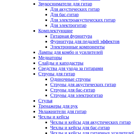
Звукосниматели для гитар
Для акустических гитар
Для бас-гитар
Для электроакустических гитар
Для электрогитар
Комплектующие
Гитарная фурнитура
Фурнитура для педалей эффектов
Электронные компоненты
Лампы для комбо и усилителей
Медиаторы
Слайды и каподастры
Средства для ухода за гитарами
Струны для гитар
Одиночные струны
Струны для акустических гитар
Струны для бас-гитар
Струны для электрогитар
Стулья
Тренажеры для рук
Увлажнители для гитар
Чехлы и кейсы
Чехлы и кейсы для акустических гитар
Чехлы и кейсы для бас-гитар
Чехлы и кейсы для гитарных усилителе