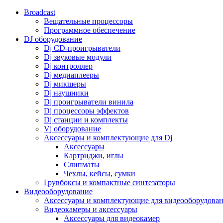
Broadcast
Вещательные процессоры
Программное обеспечение
DJ оборудование
Dj CD-проигрыватели
Dj звуковые модули
Dj контроллер
Dj медиаплееры
Dj микшеры
Dj наушники
Dj проигрыватели винила
Dj процессоры эффектов
Dj станции и комплекты
Vj оборудование
Аксессуары и комплектующие для Dj
Аксессуары
Картриджи, иглы
Слипматы
Чехлы, кейсы, сумки
Грувбоксы и компактные синтезаторы
Видеооборудование
Аксессуары и комплектующие для видеооборудова
Видеокамеры и аксессуары
Аксессуары для видеокамер