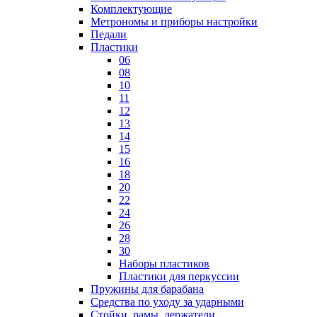
Комплектующие
Метрономы и приборы настройки
Педали
Пластики
06
08
10
11
12
13
14
15
16
18
20
22
24
26
28
30
Наборы пластиков
Пластики для перкуссии
Пружины для барабана
Средства по уходу за ударными
Стойки, рамы, держатели