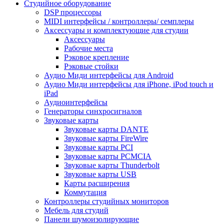
Студийное оборудование
DSP процессоры
MIDI интерфейсы / контроллеры/ семплеры
Аксессуары и комплектующие для студии
Аксессуары
Рабочие места
Рэковое крепление
Рэковые стойки
Аудио Миди интерфейсы для Android
Аудио Миди интерфейсы для iPhone, iPod touch и
iPad
Аудиоинтерфейсы
Генераторы синхросигналов
Звуковые карты
Звуковые карты DANTE
Звуковые карты FireWire
Звуковые карты PCI
Звуковые карты PCMCIA
Звуковые карты Thunderbolt
Звуковые карты USB
Карты расширения
Коммутация
Контроллеры студийных мониторов
Мебель для студий
Панели шумоизолирующие