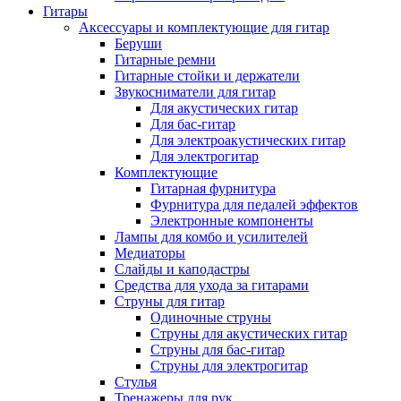
Гитары
Аксессуары и комплектующие для гитар
Беруши
Гитарные ремни
Гитарные стойки и держатели
Звукосниматели для гитар
Для акустических гитар
Для бас-гитар
Для электроакустических гитар
Для электрогитар
Комплектующие
Гитарная фурнитура
Фурнитура для педалей эффектов
Электронные компоненты
Лампы для комбо и усилителей
Медиаторы
Слайды и каподастры
Средства для ухода за гитарами
Струны для гитар
Одиночные струны
Струны для акустических гитар
Струны для бас-гитар
Струны для электрогитар
Стулья
Тренажеры для рук