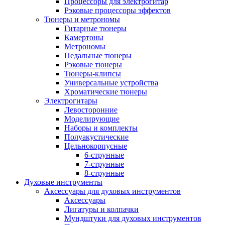
Процессоры для электрогитар
Рэковые процессоры эффектов
Тюнеры и метрономы
Гитарные тюнеры
Камертоны
Метрономы
Педальные тюнеры
Рэковые тюнеры
Тюнеры-клипсы
Универсальные устройства
Хроматические тюнеры
Электрогитары
Левосторонние
Моделирующие
Наборы и комплекты
Полуакустические
Цельнокорпусные
6-струнные
7-струнные
8-струнные
Духовые инструменты
Аксессуары для духовых инструментов
Аксессуары
Лигатуры и колпачки
Мундштуки для духовых инструментов