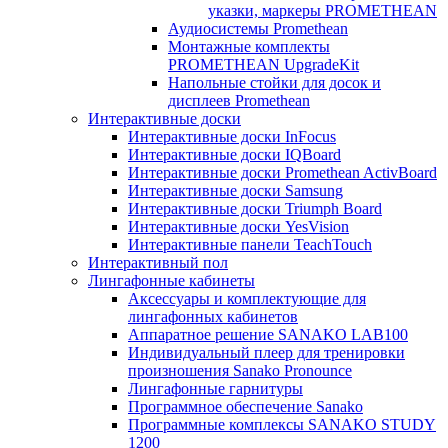
указки, маркеры PROMETHEAN
Аудиосистемы Promethean
Монтажные комплекты
PROMETHEAN UpgradeKit
Напольные стойки для досок и
дисплеев Promethean
Интерактивные доски
Интерактивные доски InFocus
Интерактивные доски IQBoard
Интерактивные доски Promethean ActivBoard
Интерактивные доски Samsung
Интерактивные доски Triumph Board
Интерактивные доски YesVision
Интерактивные панели TeachTouch
Интерактивный пол
Лингафонные кабинеты
Аксессуары и комплектующие для
лингафонных кабинетов
Аппаратное решение SANAKO LAB100
Индивидуальный плеер для тренировки
произношения Sanako Pronounce
Лингафонные гарнитуры
Программное обеспечение Sanako
Программные комплексы SANAKO STUDY
1200