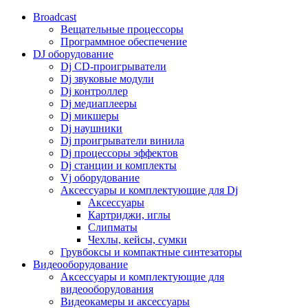
Broadcast
Вещательные процессоры
Программное обеспечение
DJ оборудование
Dj CD-проигрыватели
Dj звуковые модули
Dj контроллер
Dj медиаплееры
Dj микшеры
Dj наушники
Dj проигрыватели винила
Dj процессоры эффектов
Dj станции и комплекты
Vj оборудование
Аксессуары и комплектующие для Dj
Аксессуары
Картриджи, иглы
Слипматы
Чехлы, кейсы, сумки
Грувбоксы и компактные синтезаторы
Видеооборудование
Аксессуары и комплектующие для
видеооборудования
Видеокамеры и аксессуары