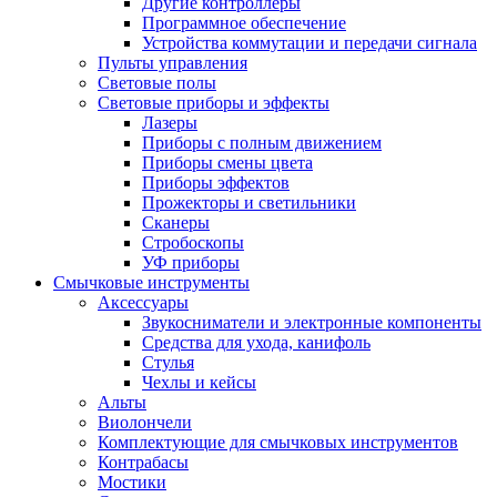
Другие контроллеры
Программное обеспечение
Устройства коммутации и передачи сигнала
Пульты управления
Световые полы
Световые приборы и эффекты
Лазеры
Приборы с полным движением
Приборы смены цвета
Приборы эффектов
Прожекторы и светильники
Сканеры
Стробоскопы
УФ приборы
Смычковые инструменты
Аксессуары
Звукосниматели и электронные компоненты
Средства для ухода, канифоль
Стулья
Чехлы и кейсы
Альты
Виолончели
Комплектующие для смычковых инструментов
Контрабасы
Мостики