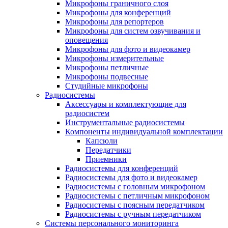
Микрофоны граничного слоя
Микрофоны для конференций
Микрофоны для репортеров
Микрофоны для систем озвучивания и
оповещения
Микрофоны для фото и видеокамер
Микрофоны измерительные
Микрофоны петличные
Микрофоны подвесные
Студийные микрофоны
Радиосистемы
Аксессуары и комплектующие для
радиосистем
Инструментальные радиосистемы
Компоненты индивидуальной комплектации
Капсюли
Передатчики
Приемники
Радиосистемы для конференций
Радиосистемы для фото и видеокамер
Радиосистемы с головным микрофоном
Радиосистемы с петличным микрофоном
Радиосистемы с поясным передатчиком
Радиосистемы с ручным передатчиком
Системы персонального мониторинга