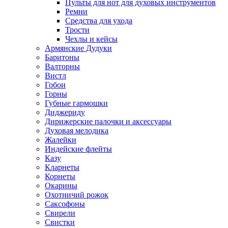
Пульты для нот для духовых инструментов
Ремни
Средства для ухода
Трости
Чехлы и кейсы
Армянские Дудуки
Баритоны
Валторны
Вистл
Гобои
Горны
Губные гармошки
Диджериду
Дирижерские палочки и аксессуары
Духовая мелодика
Жалейки
Индейские флейты
Казу
Кларнеты
Корнеты
Окарины
Охотничий рожок
Саксофоны
Свирели
Свистки