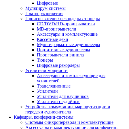
Цифровые
Мультирум-системы
Платы расширения
Проигрыватели / рекордеры / тюнеры
CD/DVD/HD-проигрыватели
MD-проигрыватели
Аксессуары и комплектующие
Кассетные деки
Мультиформатные аудиоплееры
Портативные аудиоплееры
Проигрыватели винила
Тюнеры
Цифровые рекордеры
Усилители мощности
Аксессуары и комплектующие для
усилителей
Трансляционные
Усилители
Усилители для наушников
Усилители студийные
Устройства коммутации, маршрутизации и
передачи аудиосигнала
Кафедры, конференц-системы
Cистемы синхроперевода и комплектующие
Аксессуары и комплектующие для конференц-