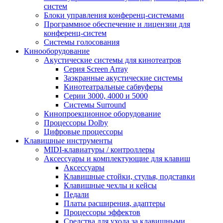
систем
Блоки управления конференц-системами
Программное обеспечение и лицензии для
конференц-систем
Системы голосования
Кинооборудование
Акустические системы для кинотеатров
Cерия Screen Array
Заэкранные акустические системы
Кинотеатральные сабвуферы
Серии 3000, 4000 и 5000
Системы Surround
Кинопроекционное оборудование
Процессоры Dolby
Цифровые процессоры
Клавишные инструменты
MIDI-клавиатуры / контроллеры
Аксессуары и комплектующие для клавиш
Аксессуары
Клавишные стойки, стулья, подставки
Клавишные чехлы и кейсы
Педали
Платы расширения, адаптеры
Процессоры эффектов
Средства для ухода за клавишными