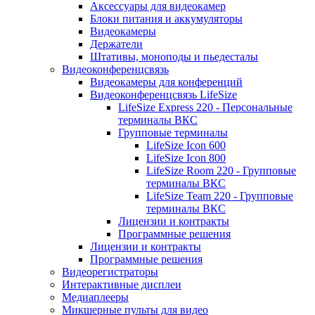
Аксессуары для видеокамер
Блоки питания и аккумуляторы
Видеокамеры
Держатели
Штативы, моноподы и пьедесталы
Видеоконференцсвязь
Видеокамеры для конференций
Видеоконференцсвязь LifeSize
LifeSize Express 220 - Персональные
терминалы ВКС
Групповые терминалы
LifeSize Icon 600
LifeSize Icon 800
LifeSize Room 220 - Групповые
терминалы ВКС
LifeSize Team 220 - Групповые
терминалы ВКС
Лицензии и контракты
Программные решения
Лицензии и контракты
Программные решения
Видеорегистраторы
Интерактивные дисплеи
Медиаплееры
Микшерные пульты для видео