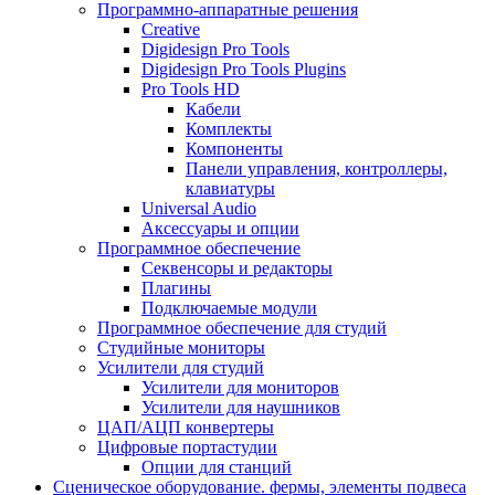
Программно-аппаратные решения
Creative
Digidesign Pro Tools
Digidesign Pro Tools Plugins
Pro Tools HD
Кабели
Комплекты
Компоненты
Панели управления, контроллеры,
клавиатуры
Universal Audio
Аксессуары и опции
Программное обеспечение
Cеквенсоры и редакторы
Плагины
Подключаемые модули
Программное обеспечение для студий
Студийные мониторы
Усилители для студий
Усилители для мониторов
Усилители для наушников
ЦАП/АЦП конвертеры
Цифровые портастудии
Опции для станций
Сценическое оборудование. фермы, элементы подвеса