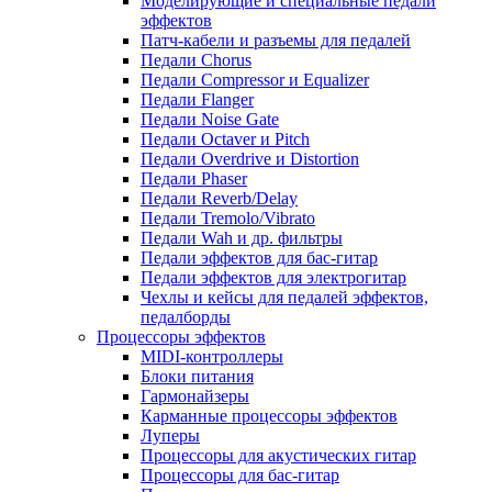
Моделирующие и специальные педали
эффектов
Патч-кабели и разъемы для педалей
Педали Chorus
Педали Compressor и Equalizer
Педали Flanger
Педали Noise Gate
Педали Octaver и Pitch
Педали Overdrive и Distortion
Педали Phaser
Педали Reverb/Delay
Педали Tremolo/Vibrato
Педали Wah и др. фильтры
Педали эффектов для бас-гитар
Педали эффектов для электрогитар
Чехлы и кейсы для педалей эффектов,
педалборды
Процессоры эффектов
MIDI-контроллеры
Блоки питания
Гармонайзеры
Карманные процессоры эффектов
Луперы
Процессоры для акустических гитар
Процессоры для бас-гитар