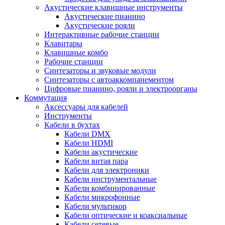
Акустические клавишные инструменты
Акустические пианино
Акустические рояли
Интерактивные рабочие станции
Клавитары
Клавишные комбо
Рабочие станции
Синтезаторы и звуковые модули
Синтезаторы с автоаккомпанементом
Цифровые пианино, рояли и электроорганы
Коммутация
Аксессуары для кабелей
Инструменты
Кабели в бухтах
Кабели DMX
Кабели HDMI
Кабели акустические
Кабели витая пара
Кабели для электроники
Кабели инструментальные
Кабели комбинированные
Кабели микрофонные
Кабели мультикор
Кабели оптические и коаксиальные
Кабели сетевые