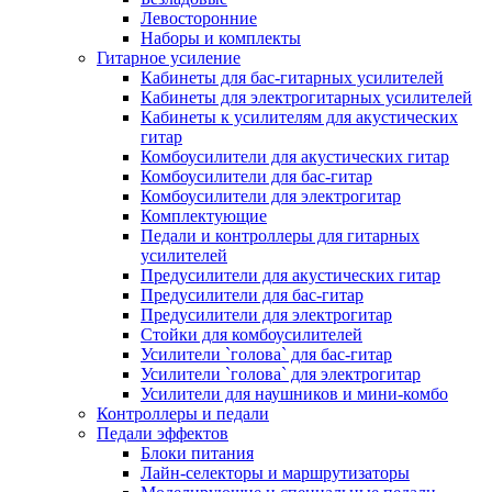
Левосторонние
Наборы и комплекты
Гитарное усиление
Кабинеты для бас-гитарных усилителей
Кабинеты для электрогитарных усилителей
Кабинеты к усилителям для акустических
гитар
Комбоусилители для акустических гитар
Комбоусилители для бас-гитар
Комбоусилители для электрогитар
Комплектующие
Педали и контроллеры для гитарных
усилителей
Предусилители для акустических гитар
Предусилители для бас-гитар
Предусилители для электрогитар
Стойки для комбоусилителей
Усилители `голова` для бас-гитар
Усилители `голова` для электрогитар
Усилители для наушников и мини-комбо
Контроллеры и педали
Педали эффектов
Блоки питания
Лайн-селекторы и маршрутизаторы