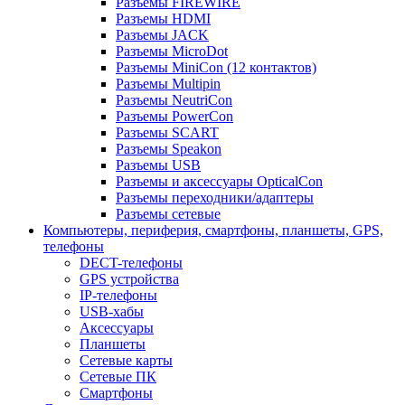
Разъемы FIREWIRE
Разъемы HDMI
Разъемы JACK
Разъемы MicroDot
Разъемы MiniCon (12 контактов)
Разъемы Multipin
Разъемы NeutriCon
Разъемы PowerCon
Разъемы SCART
Разъемы Speakon
Разъемы USB
Разъемы и аксессуары OpticalCon
Разъемы переходники/адаптеры
Разъемы сетевые
Компьютеры, периферия, смартфоны, планшеты, GPS,
телефоны
DECT-телефоны
GPS устройства
IP-телефоны
USB-хабы
Аксессуары
Планшеты
Сетевые карты
Сетевые ПК
Смартфоны