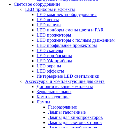
Световое оборудование
LED приборы и эффекты
LED комплекты оборудования
LED ленты
LED панели
LED приборы смены цвета и PAR
LED прожекторы
LED прожекторы с полным движением
LED профильные прожекторы
LED сканеры
LED стробоскопы
LED УФ приборы
LED экраны
LED эффекты
Интерьерные LED светильники
Аксессуары и комплектующие для света
Дополнительные комплекты
Зеркальные шары
Комплектующие
Лампы
Газоразрядные
Лампы галогенные
Лампы для кинопроекторов
Лампы для световых полов
Лампы для стробоскопов