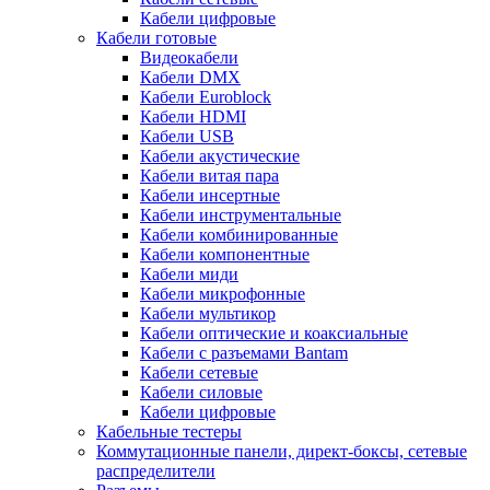
Кабели цифровые
Кабели готовые
Видеокабели
Кабели DMX
Кабели Euroblock
Кабели HDMI
Кабели USB
Кабели акустические
Кабели витая пара
Кабели инсертные
Кабели инструментальные
Кабели комбинированные
Кабели компонентные
Кабели миди
Кабели микрофонные
Кабели мультикор
Кабели оптические и коаксиальные
Кабели с разъемами Bantam
Кабели сетевые
Кабели силовые
Кабели цифровые
Кабельные тестеры
Коммутационные панели, директ-боксы, сетевые
распределители