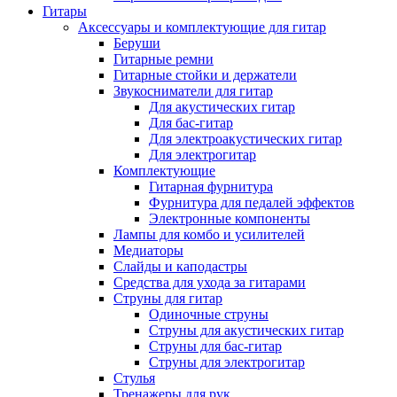
Гитары
Аксессуары и комплектующие для гитар
Беруши
Гитарные ремни
Гитарные стойки и держатели
Звукосниматели для гитар
Для акустических гитар
Для бас-гитар
Для электроакустических гитар
Для электрогитар
Комплектующие
Гитарная фурнитура
Фурнитура для педалей эффектов
Электронные компоненты
Лампы для комбо и усилителей
Медиаторы
Слайды и каподастры
Средства для ухода за гитарами
Струны для гитар
Одиночные струны
Струны для акустических гитар
Струны для бас-гитар
Струны для электрогитар
Стулья
Тренажеры для рук