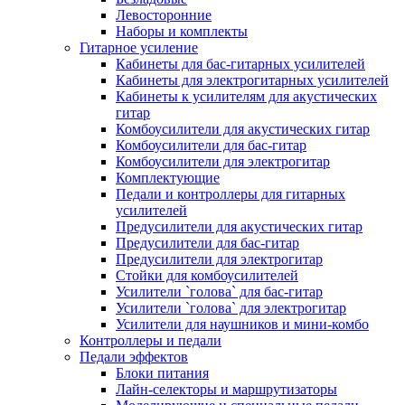
Левосторонние
Наборы и комплекты
Гитарное усиление
Кабинеты для бас-гитарных усилителей
Кабинеты для электрогитарных усилителей
Кабинеты к усилителям для акустических
гитар
Комбоусилители для акустических гитар
Комбоусилители для бас-гитар
Комбоусилители для электрогитар
Комплектующие
Педали и контроллеры для гитарных
усилителей
Предусилители для акустических гитар
Предусилители для бас-гитар
Предусилители для электрогитар
Стойки для комбоусилителей
Усилители `голова` для бас-гитар
Усилители `голова` для электрогитар
Усилители для наушников и мини-комбо
Контроллеры и педали
Педали эффектов
Блоки питания
Лайн-селекторы и маршрутизаторы