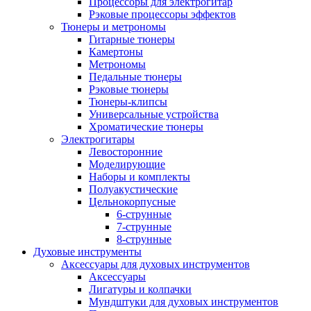
Процессоры для электрогитар
Рэковые процессоры эффектов
Тюнеры и метрономы
Гитарные тюнеры
Камертоны
Метрономы
Педальные тюнеры
Рэковые тюнеры
Тюнеры-клипсы
Универсальные устройства
Хроматические тюнеры
Электрогитары
Левосторонние
Моделирующие
Наборы и комплекты
Полуакустические
Цельнокорпусные
6-струнные
7-струнные
8-струнные
Духовые инструменты
Аксессуары для духовых инструментов
Аксессуары
Лигатуры и колпачки
Мундштуки для духовых инструментов