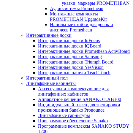
указки, маркеры PROMETHEAN
Аудиосистемы Promethean
Монтажные комплекты
PROMETHEAN UpgradeKit
Напольные стойки для досок и
дисплеев Promethean
Интерактивные доски
Интерактивные доски InFocus
Интерактивные доски IQBoard
Интерактивные доски Promethean ActivBoard
Интерактивные доски Samsung
Интерактивные доски Triumph Board
Интерактивные доски YesVision
Интерактивные панели TeachTouch
Интерактивный пол
Лингафонные кабинеты
Аксессуары и комплектующие для
лингафонных кабинетов
Аппаратное решение SANAKO LAB100
Индивидуальный плеер для тренировки
произношения Sanako Pronounce
Лингафонные гарнитуры
Программное обеспечение Sanako
Программные комплексы SANAKO STUDY
1200