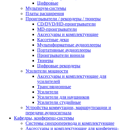
Цифровые
Мультирум-системы
Платы расширения
Проигрыватели / рекордеры / тюнеры
CD/DVD/HD-проигрыватели
MD-проигрыватели
Аксессуары и комплектующие
Кассетные деки
Мультиформатные аудиоплееры
Портативные аудиоплееры
Проигрыватели винила
Тюнеры
Цифровые рекордеры
Усилители мощности
Аксессуары и комплектующие для
усилителей
Трансляционные
Усилители
Усилители для наушников
Усилители студийные
Устройства коммутации, маршрутизации и
передачи аудиосигнала
Кафедры, конференц-системы
Cистемы синхроперевода и комплектующие
Аксессуары и комплектующие для конференц-