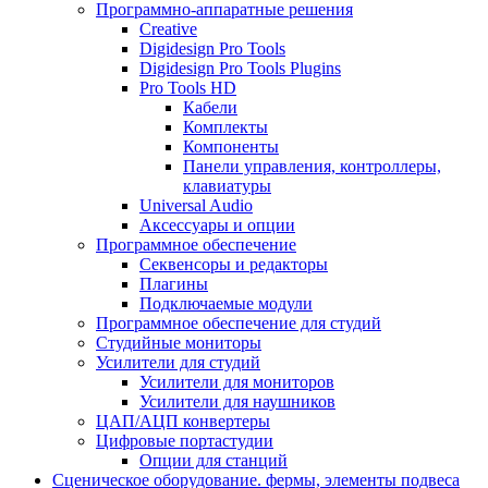
Программно-аппаратные решения
Creative
Digidesign Pro Tools
Digidesign Pro Tools Plugins
Pro Tools HD
Кабели
Комплекты
Компоненты
Панели управления, контроллеры,
клавиатуры
Universal Audio
Аксессуары и опции
Программное обеспечение
Cеквенсоры и редакторы
Плагины
Подключаемые модули
Программное обеспечение для студий
Студийные мониторы
Усилители для студий
Усилители для мониторов
Усилители для наушников
ЦАП/АЦП конвертеры
Цифровые портастудии
Опции для станций
Сценическое оборудование. фермы, элементы подвеса