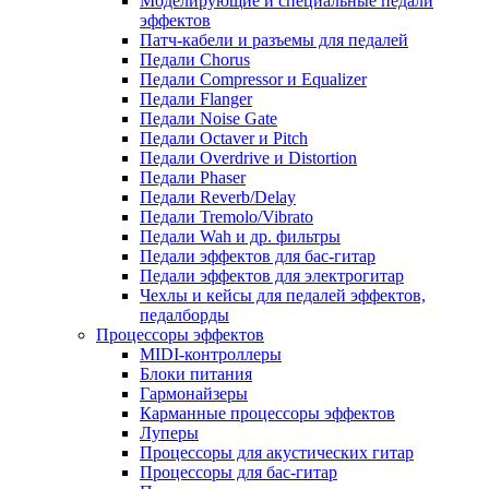
Моделирующие и специальные педали
эффектов
Патч-кабели и разъемы для педалей
Педали Chorus
Педали Compressor и Equalizer
Педали Flanger
Педали Noise Gate
Педали Octaver и Pitch
Педали Overdrive и Distortion
Педали Phaser
Педали Reverb/Delay
Педали Tremolo/Vibrato
Педали Wah и др. фильтры
Педали эффектов для бас-гитар
Педали эффектов для электрогитар
Чехлы и кейсы для педалей эффектов,
педалборды
Процессоры эффектов
MIDI-контроллеры
Блоки питания
Гармонайзеры
Карманные процессоры эффектов
Луперы
Процессоры для акустических гитар
Процессоры для бас-гитар