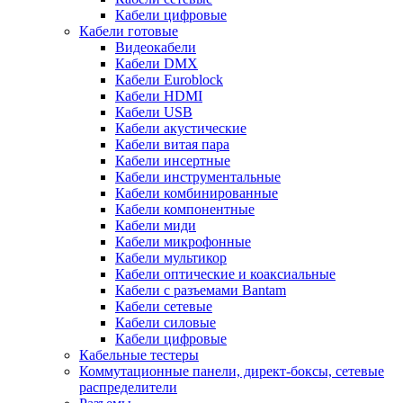
Кабели цифровые
Кабели готовые
Видеокабели
Кабели DMX
Кабели Euroblock
Кабели HDMI
Кабели USB
Кабели акустические
Кабели витая пара
Кабели инсертные
Кабели инструментальные
Кабели комбинированные
Кабели компонентные
Кабели миди
Кабели микрофонные
Кабели мультикор
Кабели оптические и коаксиальные
Кабели с разъемами Bantam
Кабели сетевые
Кабели силовые
Кабели цифровые
Кабельные тестеры
Коммутационные панели, директ-боксы, сетевые
распределители