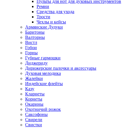
Пульты для нот для духовых инструментов
Ремни
Средства для ухода
Трости
Чехлы и кейсы
Армянские Дудуки
Баритоны
Валторны
Вистл
Гобои
Горны
Губные гармошки
Диджериду
Дирижерские палочки и аксессуары
Духовая мелодика
Жалейки
Индейские флейты
Казу
Кларнеты
Корнеты
Окарины
Охотничий рожок
Саксофоны
Свирели
Свистки