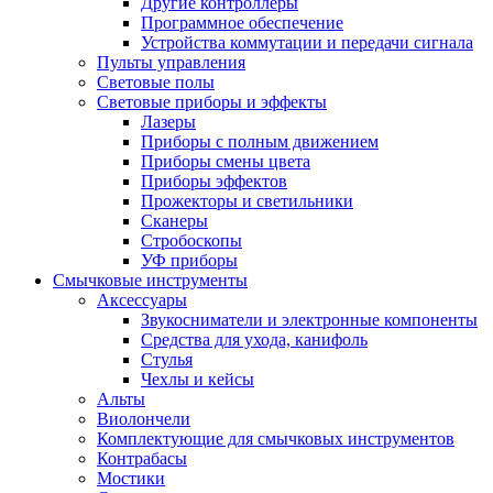
Другие контроллеры
Программное обеспечение
Устройства коммутации и передачи сигнала
Пульты управления
Световые полы
Световые приборы и эффекты
Лазеры
Приборы с полным движением
Приборы смены цвета
Приборы эффектов
Прожекторы и светильники
Сканеры
Стробоскопы
УФ приборы
Смычковые инструменты
Аксессуары
Звукосниматели и электронные компоненты
Средства для ухода, канифоль
Стулья
Чехлы и кейсы
Альты
Виолончели
Комплектующие для смычковых инструментов
Контрабасы
Мостики