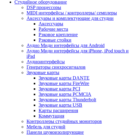
Студийное оборудование
DSP процессоры
MIDI интерфейсы / контроллеры/ семплеры
Аксессуары и комплектующие для студии
Аксессуары
Рабочие места
Рэковое крепление
Рэковые стойки
Аудио Миди интерфейсы для Android
Аудио Миди интерфейсы для iPhone, iPod touch и
iPad
Аудиоинтерфейсы
Генераторы синхросигналов
Звуковые карты
Звуковые карты DANTE
Звуковые карты FireWire
Звуковые карты PCI
Звуковые карты PCMCIA
Звуковые карты Thunderbolt
Звуковые карты USB
Карты расширения
Коммутация
Контроллеры студийных мониторов
Мебель для студий
Панели шумоизолирующие