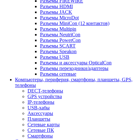
Разъемы FIREWIRE
Разъемы HDMI
Разъемы JACK
Разъемы MicroDot
Разъемы MiniCon (12 контактов)
Разъемы Multipin
Разъемы NeutriCon
Разъемы PowerCon
Разъемы SCART
Разъемы Speakon
Разъемы USB
Разъемы и аксессуары OpticalCon
Разъемы переходники/адаптеры
Разъемы сетевые
Компьютеры, периферия, смартфоны, планшеты, GPS,
телефоны
DECT-телефоны
GPS устройства
IP-телефоны
USB-хабы
Аксессуары
Планшеты
Сетевые карты
Сетевые ПК
Смартфоны