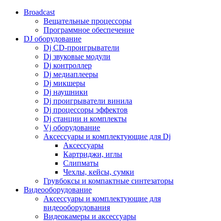
Broadcast
Вещательные процессоры
Программное обеспечение
DJ оборудование
Dj CD-проигрыватели
Dj звуковые модули
Dj контроллер
Dj медиаплееры
Dj микшеры
Dj наушники
Dj проигрыватели винила
Dj процессоры эффектов
Dj станции и комплекты
Vj оборудование
Аксессуары и комплектующие для Dj
Аксессуары
Картриджи, иглы
Слипматы
Чехлы, кейсы, сумки
Грувбоксы и компактные синтезаторы
Видеооборудование
Аксессуары и комплектующие для
видеооборудования
Видеокамеры и аксессуары