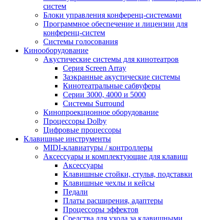
систем
Блоки управления конференц-системами
Программное обеспечение и лицензии для
конференц-систем
Системы голосования
Кинооборудование
Акустические системы для кинотеатров
Cерия Screen Array
Заэкранные акустические системы
Кинотеатральные сабвуферы
Серии 3000, 4000 и 5000
Системы Surround
Кинопроекционное оборудование
Процессоры Dolby
Цифровые процессоры
Клавишные инструменты
MIDI-клавиатуры / контроллеры
Аксессуары и комплектующие для клавиш
Аксессуары
Клавишные стойки, стулья, подставки
Клавишные чехлы и кейсы
Педали
Платы расширения, адаптеры
Процессоры эффектов
Средства для ухода за клавишными