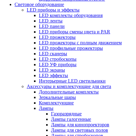
Световое оборудование
LED приборы и эффекты
LED комплекты оборудования
LED ленты
LED панели
LED приборы смены цвета и PAR
LED прожекторы
LED прожекторы с полным движением
LED профильные прожекторы
LED сканеры
LED стробоскопы
LED УФ приборы
LED экраны
LED эффекты
Интерьерные LED светильники
Аксессуары и комплектующие для света
Дополнительные комплекты
Зеркальные шары
Комплектующие
Лампы
Газоразрядные
Лампы галогенные
Лампы для кинопроекторов
Лампы для световых полов
Лампы для стробоскопов