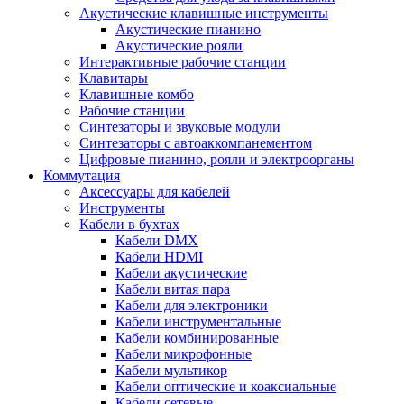
Акустические клавишные инструменты
Акустические пианино
Акустические рояли
Интерактивные рабочие станции
Клавитары
Клавишные комбо
Рабочие станции
Синтезаторы и звуковые модули
Синтезаторы с автоаккомпанементом
Цифровые пианино, рояли и электроорганы
Коммутация
Аксессуары для кабелей
Инструменты
Кабели в бухтах
Кабели DMX
Кабели HDMI
Кабели акустические
Кабели витая пара
Кабели для электроники
Кабели инструментальные
Кабели комбинированные
Кабели микрофонные
Кабели мультикор
Кабели оптические и коаксиальные
Кабели сетевые