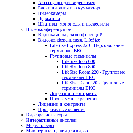
Аксессуары для видеокамер
Блоки питания и аккумуляторы
Видеокамеры
Держатели
Штативы, моноподы и пьедесталы
Видеоконференцсвязь
Видеокамеры для конференций
Видеоконференцсвязь LifeSize
LifeSize Express 220 - Персональные
терминалы ВКС
Групповые терминалы
LifeSize Icon 600
LifeSize Icon 800
LifeSize Room 220 - Групповые
терминалы ВКС
LifeSize Team 220 - Групповые
терминалы ВКС
Лицензии и контракты
Программные решения
Лицензии и контракты
Программные решения
Видеорегистраторы
Интерактивные дисплеи
Медиаплееры
Микшерные пульты для видео