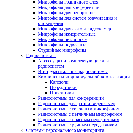
Микрофоны граничного слоя
Микрофоны для конференций
Микрофоны для репортеров
Микрофоны для систем озвучивания и
оповещения
Микрофоны для фото и видеокамер
Микрофоны измерительные
Микрофоны петличные
Микрофоны подвесные
Студийные микрофоны
Радиосистемы
Аксессуары и комплектующие для
радиосистем
Инструментальные радиосистемы
Компоненты индивидуальной комплектации
Капсюли
Передатчики
Приемники
Радиосистемы для конференций
Радиосистемы для фото и видеокамер
Радиосистемы с головным микрофоном
Радиосистемы с петличным микрофоном
Радиосистемы с поясным передатчиком
Радиосистемы с ручным передатчиком
Системы персонального мониторинга