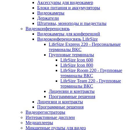
Аксессуары для видеокамер
Блоки питания и аккумуляторы
Видеокамеры
Держатели
Штативы, моноподы и пьедесталы
Видеоконференцсвязь
Видеокамеры для конференций
Видеоконференцсвязь LifeSize
LifeSize Express 220 - Персональные
терминалы ВКС
Групповые терминалы
LifeSize Icon 600
LifeSize Icon 800
LifeSize Room 220 - Групповые
терминалы ВКС
LifeSize Team 220 - Групповые
терминалы ВКС
Лицензии и контракты
Программные решения
Лицензии и контракты
Программные решения
Видеорегистраторы
Интерактивные дисплеи
Медиаплееры
Микшерные пульты для видео