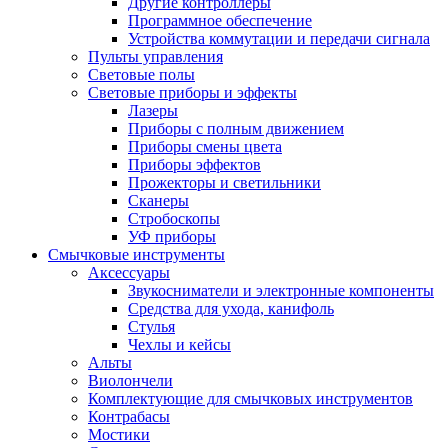
Другие контроллеры
Программное обеспечение
Устройства коммутации и передачи сигнала
Пульты управления
Световые полы
Световые приборы и эффекты
Лазеры
Приборы с полным движением
Приборы смены цвета
Приборы эффектов
Прожекторы и светильники
Сканеры
Стробоскопы
УФ приборы
Смычковые инструменты
Аксессуары
Звукосниматели и электронные компоненты
Средства для ухода, канифоль
Стулья
Чехлы и кейсы
Альты
Виолончели
Комплектующие для смычковых инструментов
Контрабасы
Мостики