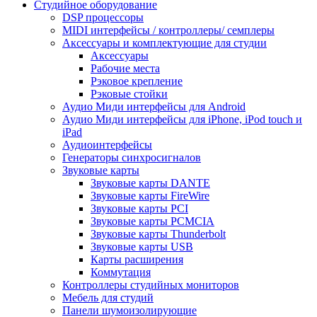
Студийное оборудование
DSP процессоры
MIDI интерфейсы / контроллеры/ семплеры
Аксессуары и комплектующие для студии
Аксессуары
Рабочие места
Рэковое крепление
Рэковые стойки
Аудио Миди интерфейсы для Android
Аудио Миди интерфейсы для iPhone, iPod touch и
iPad
Аудиоинтерфейсы
Генераторы синхросигналов
Звуковые карты
Звуковые карты DANTE
Звуковые карты FireWire
Звуковые карты PCI
Звуковые карты PCMCIA
Звуковые карты Thunderbolt
Звуковые карты USB
Карты расширения
Коммутация
Контроллеры студийных мониторов
Мебель для студий
Панели шумоизолирующие