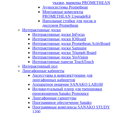
указки, маркеры PROMETHEAN
Аудиосистемы Promethean
Монтажные комплекты
PROMETHEAN UpgradeKit
Напольные стойки для досок и
дисплеев Promethean
Интерактивные доски
Интерактивные доски InFocus
Интерактивные доски IQBoard
Интерактивные доски Promethean ActivBoard
Интерактивные доски Samsung
Интерактивные доски Triumph Board
Интерактивные доски YesVision
Интерактивные панели TeachTouch
Интерактивный пол
Лингафонные кабинеты
Аксессуары и комплектующие для
лингафонных кабинетов
Аппаратное решение SANAKO LAB100
Индивидуальный плеер для тренировки
произношения Sanako Pronounce
Лингафонные гарнитуры
Программное обеспечение Sanako
Программные комплексы SANAKO STUDY
1200