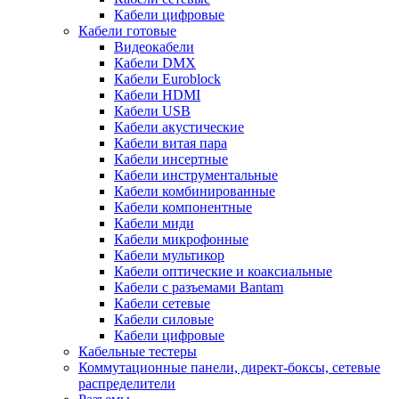
Кабели цифровые
Кабели готовые
Видеокабели
Кабели DMX
Кабели Euroblock
Кабели HDMI
Кабели USB
Кабели акустические
Кабели витая пара
Кабели инсертные
Кабели инструментальные
Кабели комбинированные
Кабели компонентные
Кабели миди
Кабели микрофонные
Кабели мультикор
Кабели оптические и коаксиальные
Кабели с разъемами Bantam
Кабели сетевые
Кабели силовые
Кабели цифровые
Кабельные тестеры
Коммутационные панели, директ-боксы, сетевые
распределители