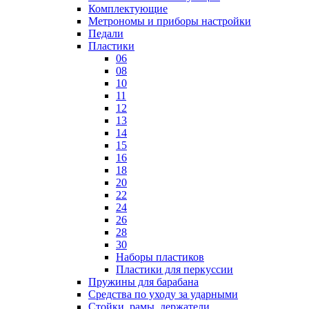
Комплектующие
Метрономы и приборы настройки
Педали
Пластики
06
08
10
11
12
13
14
15
16
18
20
22
24
26
28
30
Наборы пластиков
Пластики для перкуссии
Пружины для барабана
Средства по уходу за ударными
Стойки, рамы, держатели