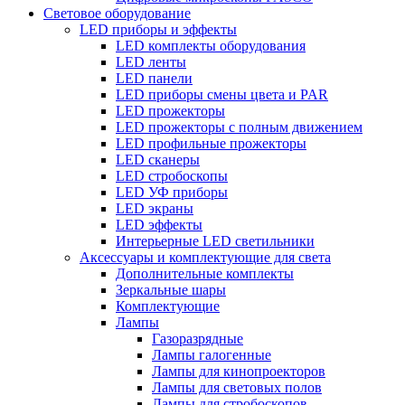
Световое оборудование
LED приборы и эффекты
LED комплекты оборудования
LED ленты
LED панели
LED приборы смены цвета и PAR
LED прожекторы
LED прожекторы с полным движением
LED профильные прожекторы
LED сканеры
LED стробоскопы
LED УФ приборы
LED экраны
LED эффекты
Интерьерные LED светильники
Аксессуары и комплектующие для света
Дополнительные комплекты
Зеркальные шары
Комплектующие
Лампы
Газоразрядные
Лампы галогенные
Лампы для кинопроекторов
Лампы для световых полов
Лампы для стробоскопов