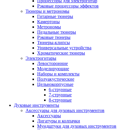
Процессоры для электрогитар
Рэковые процессоры эффектов
Тюнеры и метрономы
Гитарные тюнеры
Камертоны
Метрономы
Педальные тюнеры
Рэковые тюнеры
Тюнеры-клипсы
Универсальные устройства
Хроматические тюнеры
Электрогитары
Левосторонние
Моделирующие
Наборы и комплекты
Полуакустические
Цельнокорпусные
6-струнные
7-струнные
8-струнные
Духовые инструменты
Аксессуары для духовых инструментов
Аксессуары
Лигатуры и колпачки
Мундштуки для духовых инструментов