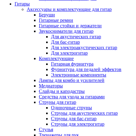
Гитары
Аксессуары и комплектующие для гитар
Беруши
Гитарные ремни
Гитарные стойки и держатели
Звукосниматели для гитар
Для акустических гитар
Для бас-гитар
Для электроакустических гитар
Для электрогитар
Комплектующие
Гитарная фурнитура
Фурнитура для педалей эффектов
Электронные компоненты
Лампы для комбо и усилителей
Медиаторы
Слайды и каподастры
Средства для ухода за гитарами
Струны для гитар
Одиночные струны
Струны для акустических гитар
Струны для бас-гитар
Струны для электрогитар
Стулья
Тренажеры для рук