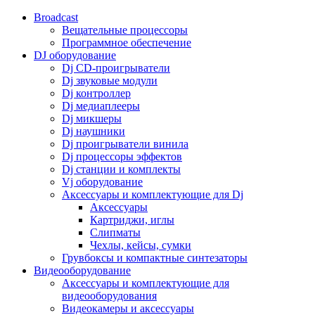
Broadcast
Вещательные процессоры
Программное обеспечение
DJ оборудование
Dj CD-проигрыватели
Dj звуковые модули
Dj контроллер
Dj медиаплееры
Dj микшеры
Dj наушники
Dj проигрыватели винила
Dj процессоры эффектов
Dj станции и комплекты
Vj оборудование
Аксессуары и комплектующие для Dj
Аксессуары
Картриджи, иглы
Слипматы
Чехлы, кейсы, сумки
Грувбоксы и компактные синтезаторы
Видеооборудование
Аксессуары и комплектующие для
видеооборудования
Видеокамеры и аксессуары