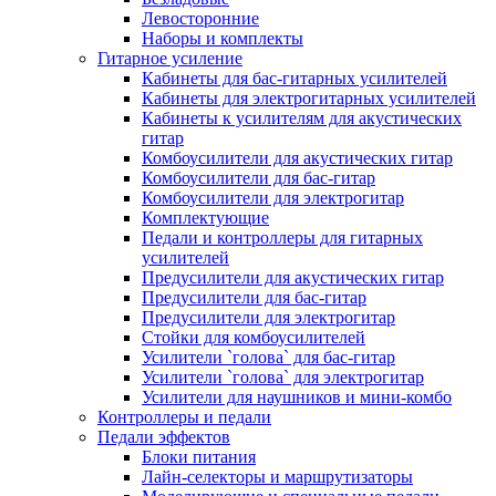
Левосторонние
Наборы и комплекты
Гитарное усиление
Кабинеты для бас-гитарных усилителей
Кабинеты для электрогитарных усилителей
Кабинеты к усилителям для акустических
гитар
Комбоусилители для акустических гитар
Комбоусилители для бас-гитар
Комбоусилители для электрогитар
Комплектующие
Педали и контроллеры для гитарных
усилителей
Предусилители для акустических гитар
Предусилители для бас-гитар
Предусилители для электрогитар
Стойки для комбоусилителей
Усилители `голова` для бас-гитар
Усилители `голова` для электрогитар
Усилители для наушников и мини-комбо
Контроллеры и педали
Педали эффектов
Блоки питания
Лайн-селекторы и маршрутизаторы