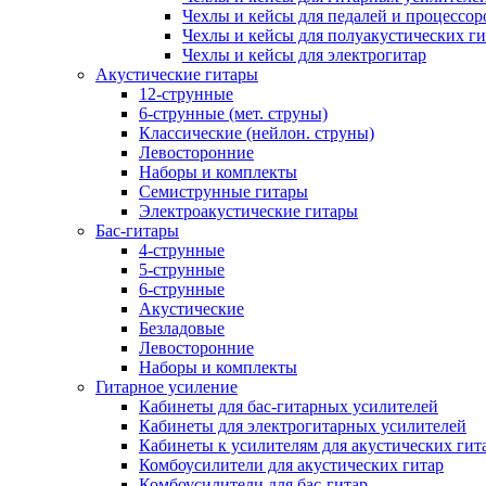
Чехлы и кейсы для педалей и процессор
Чехлы и кейсы для полуакустических ги
Чехлы и кейсы для электрогитар
Акустические гитары
12-струнные
6-струнные (мет. струны)
Классические (нейлон. струны)
Левосторонние
Наборы и комплекты
Семиструнные гитары
Электроакустические гитары
Бас-гитары
4-струнные
5-струнные
6-струнные
Акустические
Безладовые
Левосторонние
Наборы и комплекты
Гитарное усиление
Кабинеты для бас-гитарных усилителей
Кабинеты для электрогитарных усилителей
Кабинеты к усилителям для акустических гит
Комбоусилители для акустических гитар
Комбоусилители для бас-гитар