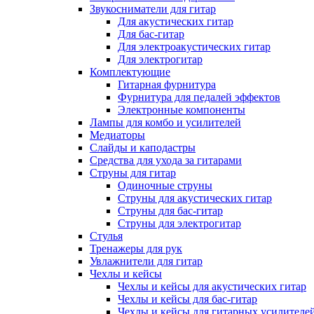
Звукосниматели для гитар
Для акустических гитар
Для бас-гитар
Для электроакустических гитар
Для электрогитар
Комплектующие
Гитарная фурнитура
Фурнитура для педалей эффектов
Электронные компоненты
Лампы для комбо и усилителей
Медиаторы
Слайды и каподастры
Средства для ухода за гитарами
Струны для гитар
Одиночные струны
Струны для акустических гитар
Струны для бас-гитар
Струны для электрогитар
Стулья
Тренажеры для рук
Увлажнители для гитар
Чехлы и кейсы
Чехлы и кейсы для акустических гитар
Чехлы и кейсы для бас-гитар
Чехлы и кейсы для гитарных усилителе