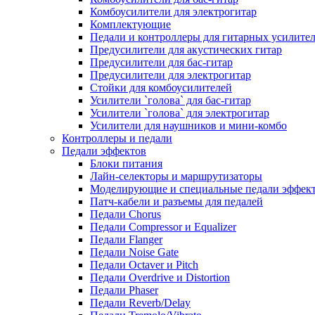
Комбоусилители для электрогитар
Комплектующие
Педали и контроллеры для гитарных усилите
Предусилители для акустических гитар
Предусилители для бас-гитар
Предусилители для электрогитар
Стойки для комбоусилителей
Усилители `голова` для бас-гитар
Усилители `голова` для электрогитар
Усилители для наушников и мини-комбо
Контроллеры и педали
Педали эффектов
Блоки питания
Лайн-селекторы и маршрутизаторы
Моделирующие и специальные педали эффек
Патч-кабели и разъемы для педалей
Педали Chorus
Педали Compressor и Equalizer
Педали Flanger
Педали Noise Gate
Педали Octaver и Pitch
Педали Overdrive и Distortion
Педали Phaser
Педали Reverb/Delay