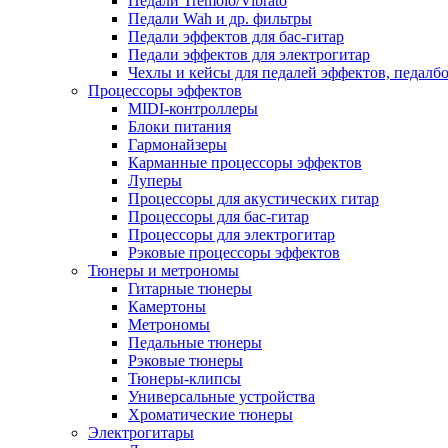
Педали Tremolo/Vibrato
Педали Wah и др. фильтры
Педали эффектов для бас-гитар
Педали эффектов для электрогитар
Чехлы и кейсы для педалей эффектов, педалб
Процессоры эффектов
MIDI-контроллеры
Блоки питания
Гармонайзеры
Карманные процессоры эффектов
Луперы
Процессоры для акустических гитар
Процессоры для бас-гитар
Процессоры для электрогитар
Рэковые процессоры эффектов
Тюнеры и метрономы
Гитарные тюнеры
Камертоны
Метрономы
Педальные тюнеры
Рэковые тюнеры
Тюнеры-клипсы
Универсальные устройства
Хроматические тюнеры
Электрогитары