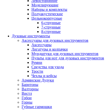
Левосторонние
Моделирующие
Наборы и комплекты
Полуакустические
Цельнокорпусные
6-струнные
7-струнные
8-струнные
Духовые инструменты
Аксессуары для духовых инструментов
Аксессуары
Лигатуры и колпачки
Мундштуки для духовых инструментов
Пульты для нот для духовых инструментов
Ремни
Средства для ухода
Трости
Чехлы и кейсы
Армянские Дудуки
Баритоны
Валторны
Вистл
Гобои
Горны
Губные гармошки