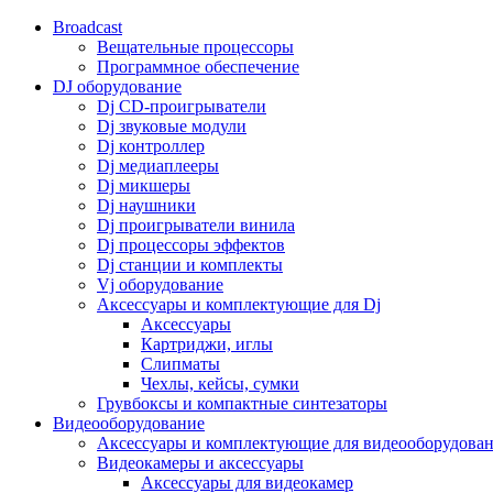
Broadcast
Вещательные процессоры
Программное обеспечение
DJ оборудование
Dj CD-проигрыватели
Dj звуковые модули
Dj контроллер
Dj медиаплееры
Dj микшеры
Dj наушники
Dj проигрыватели винила
Dj процессоры эффектов
Dj станции и комплекты
Vj оборудование
Аксессуары и комплектующие для Dj
Аксессуары
Картриджи, иглы
Слипматы
Чехлы, кейсы, сумки
Грувбоксы и компактные синтезаторы
Видеооборудование
Аксессуары и комплектующие для видеооборудова
Видеокамеры и аксессуары
Аксессуары для видеокамер