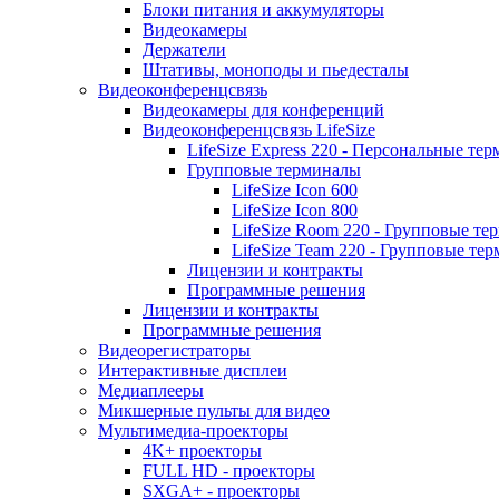
Блоки питания и аккумуляторы
Видеокамеры
Держатели
Штативы, моноподы и пьедесталы
Видеоконференцсвязь
Видеокамеры для конференций
Видеоконференцсвязь LifeSize
LifeSize Express 220 - Персональные т
Групповые терминалы
LifeSize Icon 600
LifeSize Icon 800
LifeSize Room 220 - Групповые т
LifeSize Team 220 - Групповые т
Лицензии и контракты
Программные решения
Лицензии и контракты
Программные решения
Видеорегистраторы
Интерактивные дисплеи
Медиаплееры
Микшерные пульты для видео
Мультимедиа-проекторы
4K+ проекторы
FULL HD - проекторы
SXGA+ - проекторы