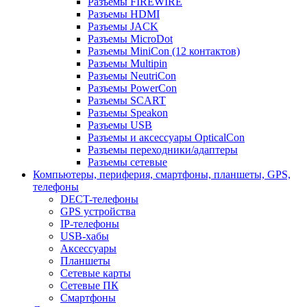
Разъемы FIREWIRE
Разъемы HDMI
Разъемы JACK
Разъемы MicroDot
Разъемы MiniCon (12 контактов)
Разъемы Multipin
Разъемы NeutriCon
Разъемы PowerCon
Разъемы SCART
Разъемы Speakon
Разъемы USB
Разъемы и аксессуары OpticalCon
Разъемы переходники/адаптеры
Разъемы сетевые
Компьютеры, периферия, смартфоны, планшеты, GPS,
телефоны
DECT-телефоны
GPS устройства
IP-телефоны
USB-хабы
Аксессуары
Планшеты
Сетевые карты
Сетевые ПК
Смартфоны