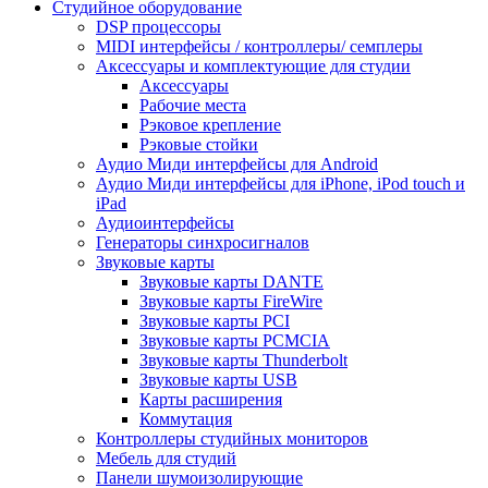
Студийное оборудование
DSP процессоры
MIDI интерфейсы / контроллеры/ семплеры
Аксессуары и комплектующие для студии
Аксессуары
Рабочие места
Рэковое крепление
Рэковые стойки
Аудио Миди интерфейсы для Android
Аудио Миди интерфейсы для iPhone, iPod touch и
iPad
Аудиоинтерфейсы
Генераторы синхросигналов
Звуковые карты
Звуковые карты DANTE
Звуковые карты FireWire
Звуковые карты PCI
Звуковые карты PCMCIA
Звуковые карты Thunderbolt
Звуковые карты USB
Карты расширения
Коммутация
Контроллеры студийных мониторов
Мебель для студий
Панели шумоизолирующие