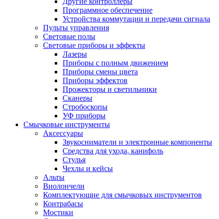
Другие контроллеры
Программное обеспечение
Устройства коммутации и передачи сигнала
Пульты управления
Световые полы
Световые приборы и эффекты
Лазеры
Приборы с полным движением
Приборы смены цвета
Приборы эффектов
Прожекторы и светильники
Сканеры
Стробоскопы
УФ приборы
Смычковые инструменты
Аксессуары
Звукосниматели и электронные компоненты
Средства для ухода, канифоль
Стулья
Чехлы и кейсы
Альты
Виолончели
Комплектующие для смычковых инструментов
Контрабасы
Мостики