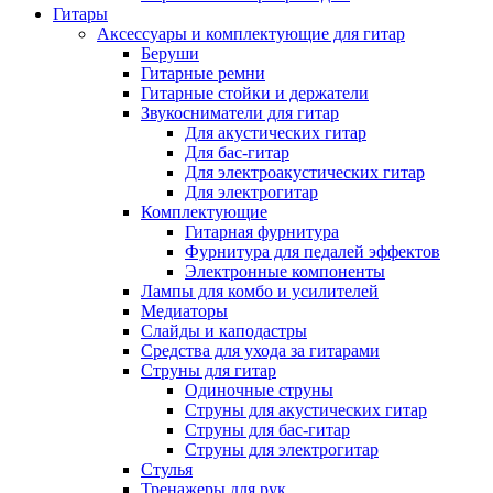
Гитары
Аксессуары и комплектующие для гитар
Беруши
Гитарные ремни
Гитарные стойки и держатели
Звукосниматели для гитар
Для акустических гитар
Для бас-гитар
Для электроакустических гитар
Для электрогитар
Комплектующие
Гитарная фурнитура
Фурнитура для педалей эффектов
Электронные компоненты
Лампы для комбо и усилителей
Медиаторы
Слайды и каподастры
Средства для ухода за гитарами
Струны для гитар
Одиночные струны
Струны для акустических гитар
Струны для бас-гитар
Струны для электрогитар
Стулья
Тренажеры для рук