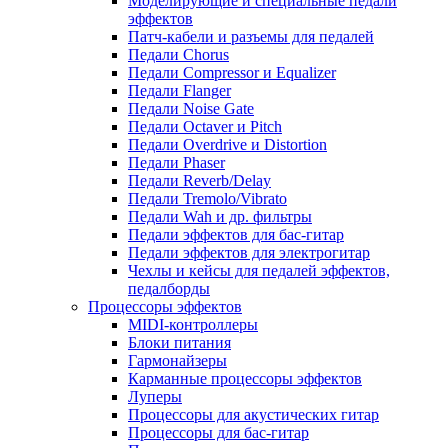
Моделирующие и специальные педали
эффектов
Патч-кабели и разъемы для педалей
Педали Chorus
Педали Compressor и Equalizer
Педали Flanger
Педали Noise Gate
Педали Octaver и Pitch
Педали Overdrive и Distortion
Педали Phaser
Педали Reverb/Delay
Педали Tremolo/Vibrato
Педали Wah и др. фильтры
Педали эффектов для бас-гитар
Педали эффектов для электрогитар
Чехлы и кейсы для педалей эффектов,
педалборды
Процессоры эффектов
MIDI-контроллеры
Блоки питания
Гармонайзеры
Карманные процессоры эффектов
Луперы
Процессоры для акустических гитар
Процессоры для бас-гитар