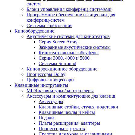
систем
Блоки управления конференц-системами
Программное обеспечение и лицензии для
конференц-систем
Системы голосования
Кинооборудование
Акустические системы для кинотеатров
Cерия Screen Array
Заэкранные акустические системы
Кинотеатральные сабвуферы
Серии 3000, 4000 и 5000
Системы Surround
Кинопроекционное оборудование
Процессоры Dolby
Цифровые процессоры
Клавишные инструменты
MIDI-клавиатуры / контроллеры
Аксессуары и комплектующие для клавиш
Аксессуары
Клавишные стойки, стулья, подставки
Клавишные чехлы и кейсы
Педали
Платы расширения, адаптеры
Процессоры эффектов
Средства для ухода за клавишными