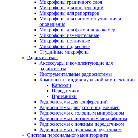
Микрофоны граничного слоя
Микрофоны для конференций
Микрофоны для репортеров
Микрофоны для систем озвучивания и
оповещения
Микрофоны для фото и видеокамер
Микрофоны измерительные
Микрофоны петличные
Микрофоны подвесные
Студийные микрофоны
Радиосистемы
Аксессуары и комплектующие для
радиосистем
Инструментальные радиосистемы
Компоненты индивидуальной комплектации
Капсюли
Передатчики
Приемники
Радиосистемы для конференций
Радиосистемы для фото и видеокамер
Радиосистемы с головным микрофоном
Радиосистемы с петличным микрофоном
Радиосистемы с поясным передатчиком
Радиосистемы с ручным передатчиком
Системы персонального мониторинга