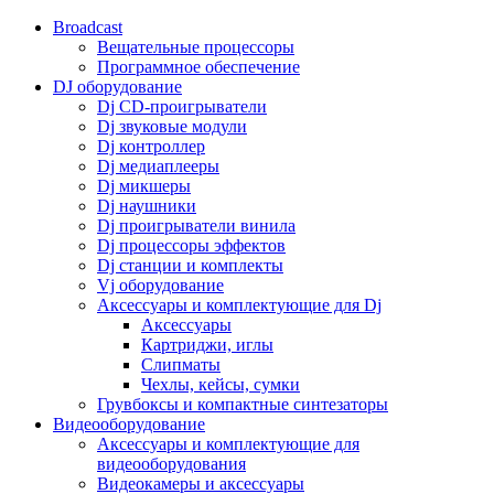
Broadcast
Вещательные процессоры
Программное обеспечение
DJ оборудование
Dj CD-проигрыватели
Dj звуковые модули
Dj контроллер
Dj медиаплееры
Dj микшеры
Dj наушники
Dj проигрыватели винила
Dj процессоры эффектов
Dj станции и комплекты
Vj оборудование
Аксессуары и комплектующие для Dj
Аксессуары
Картриджи, иглы
Слипматы
Чехлы, кейсы, сумки
Грувбоксы и компактные синтезаторы
Видеооборудование
Аксессуары и комплектующие для
видеооборудования
Видеокамеры и аксессуары