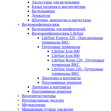
Аксессуары для видеокамер
Блоки питания и аккумуляторы
Видеокамеры
Держатели
Штативы, моноподы и пьедесталы
Видеоконференцсвязь
Видеокамеры для конференций
Видеоконференцсвязь LifeSize
LifeSize Express 220 - Персональные
терминалы ВКС
Групповые терминалы
LifeSize Icon 600
LifeSize Icon 800
LifeSize Room 220 - Групповые
терминалы ВКС
LifeSize Team 220 - Групповые
терминалы ВКС
Лицензии и контракты
Программные решения
Лицензии и контракты
Программные решения
Видеорегистраторы
Интерактивные дисплеи
Медиаплееры
Микшерные пульты для видео