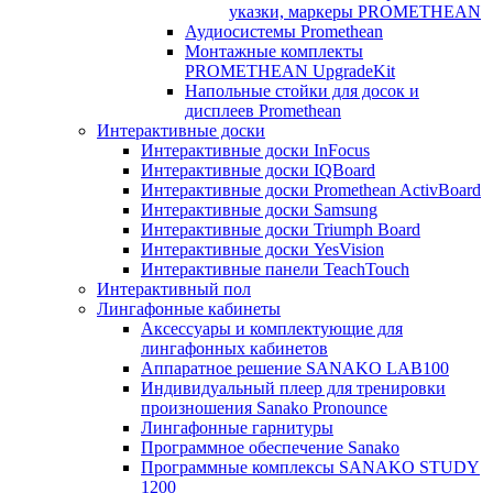
указки, маркеры PROMETHEAN
Аудиосистемы Promethean
Монтажные комплекты
PROMETHEAN UpgradeKit
Напольные стойки для досок и
дисплеев Promethean
Интерактивные доски
Интерактивные доски InFocus
Интерактивные доски IQBoard
Интерактивные доски Promethean ActivBoard
Интерактивные доски Samsung
Интерактивные доски Triumph Board
Интерактивные доски YesVision
Интерактивные панели TeachTouch
Интерактивный пол
Лингафонные кабинеты
Аксессуары и комплектующие для
лингафонных кабинетов
Аппаратное решение SANAKO LAB100
Индивидуальный плеер для тренировки
произношения Sanako Pronounce
Лингафонные гарнитуры
Программное обеспечение Sanako
Программные комплексы SANAKO STUDY
1200