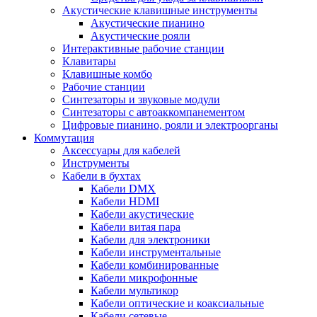
Акустические клавишные инструменты
Акустические пианино
Акустические рояли
Интерактивные рабочие станции
Клавитары
Клавишные комбо
Рабочие станции
Синтезаторы и звуковые модули
Синтезаторы с автоаккомпанементом
Цифровые пианино, рояли и электроорганы
Коммутация
Аксессуары для кабелей
Инструменты
Кабели в бухтах
Кабели DMX
Кабели HDMI
Кабели акустические
Кабели витая пара
Кабели для электроники
Кабели инструментальные
Кабели комбинированные
Кабели микрофонные
Кабели мультикор
Кабели оптические и коаксиальные
Кабели сетевые