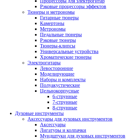
Процессоры для электрогитар
Рэковые процессоры эффектов
Тюнеры и метрономы
Гитарные тюнеры
Камертоны
Метрономы
Педальные тюнеры
Рэковые тюнеры
Тюнеры-клипсы
Универсальные устройства
Хроматические тюнеры
Электрогитары
Левосторонние
Моделирующие
Наборы и комплекты
Полуакустические
Цельнокорпусные
6-струнные
7-струнные
8-струнные
Духовые инструменты
Аксессуары для духовых инструментов
Аксессуары
Лигатуры и колпачки
Мундштуки для духовых инструментов