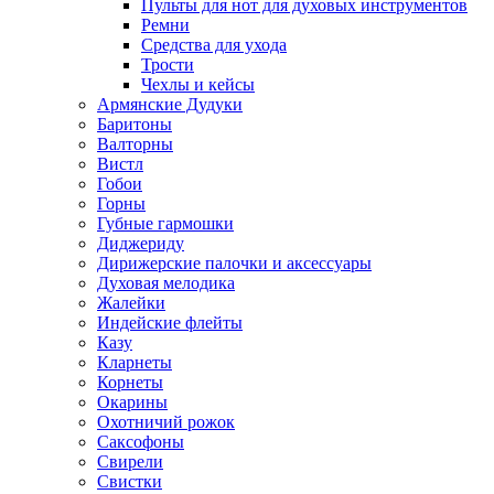
Пульты для нот для духовых инструментов
Ремни
Средства для ухода
Трости
Чехлы и кейсы
Армянские Дудуки
Баритоны
Валторны
Вистл
Гобои
Горны
Губные гармошки
Диджериду
Дирижерские палочки и аксессуары
Духовая мелодика
Жалейки
Индейские флейты
Казу
Кларнеты
Корнеты
Окарины
Охотничий рожок
Саксофоны
Свирели
Свистки