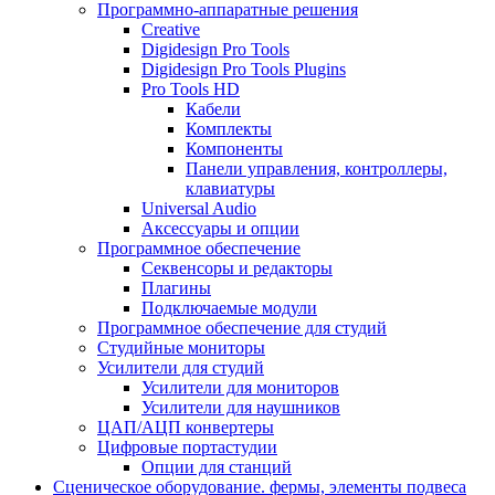
Программно-аппаратные решения
Creative
Digidesign Pro Tools
Digidesign Pro Tools Plugins
Pro Tools HD
Кабели
Комплекты
Компоненты
Панели управления, контроллеры,
клавиатуры
Universal Audio
Аксессуары и опции
Программное обеспечение
Cеквенсоры и редакторы
Плагины
Подключаемые модули
Программное обеспечение для студий
Студийные мониторы
Усилители для студий
Усилители для мониторов
Усилители для наушников
ЦАП/АЦП конвертеры
Цифровые портастудии
Опции для станций
Сценическое оборудование. фермы, элементы подвеса