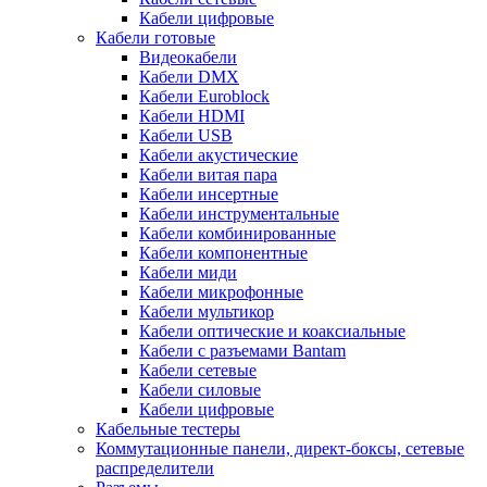
Кабели цифровые
Кабели готовые
Видеокабели
Кабели DMX
Кабели Euroblock
Кабели HDMI
Кабели USB
Кабели акустические
Кабели витая пара
Кабели инсертные
Кабели инструментальные
Кабели комбинированные
Кабели компонентные
Кабели миди
Кабели микрофонные
Кабели мультикор
Кабели оптические и коаксиальные
Кабели с разъемами Bantam
Кабели сетевые
Кабели силовые
Кабели цифровые
Кабельные тестеры
Коммутационные панели, директ-боксы, сетевые
распределители