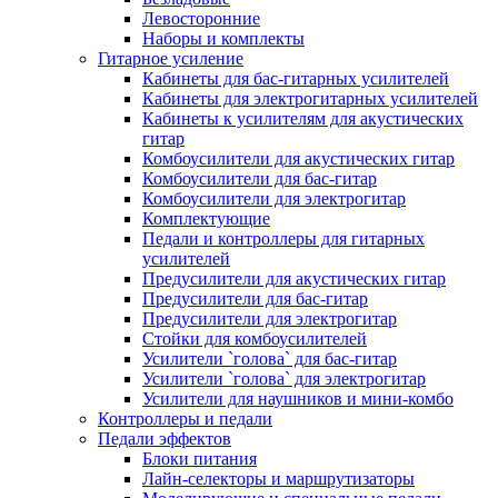
Левосторонние
Наборы и комплекты
Гитарное усиление
Кабинеты для бас-гитарных усилителей
Кабинеты для электрогитарных усилителей
Кабинеты к усилителям для акустических
гитар
Комбоусилители для акустических гитар
Комбоусилители для бас-гитар
Комбоусилители для электрогитар
Комплектующие
Педали и контроллеры для гитарных
усилителей
Предусилители для акустических гитар
Предусилители для бас-гитар
Предусилители для электрогитар
Стойки для комбоусилителей
Усилители `голова` для бас-гитар
Усилители `голова` для электрогитар
Усилители для наушников и мини-комбо
Контроллеры и педали
Педали эффектов
Блоки питания
Лайн-селекторы и маршрутизаторы