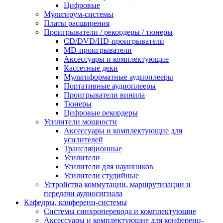
Цифровые
Мультирум-системы
Платы расширения
Проигрыватели / рекордеры / тюнеры
CD/DVD/HD-проигрыватели
MD-проигрыватели
Аксессуары и комплектующие
Кассетные деки
Мультиформатные аудиоплееры
Портативные аудиоплееры
Проигрыватели винила
Тюнеры
Цифровые рекордеры
Усилители мощности
Аксессуары и комплектующие для
усилителей
Трансляционные
Усилители
Усилители для наушников
Усилители студийные
Устройства коммутации, маршрутизации и
передачи аудиосигнала
Кафедры, конференц-системы
Cистемы синхроперевода и комплектующие
Аксессуары и комплектующие для конференц-