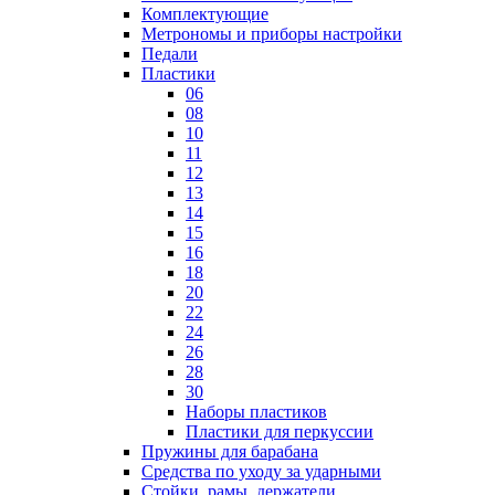
Комплектующие
Метрономы и приборы настройки
Педали
Пластики
06
08
10
11
12
13
14
15
16
18
20
22
24
26
28
30
Наборы пластиков
Пластики для перкуссии
Пружины для барабана
Средства по уходу за ударными
Стойки, рамы, держатели