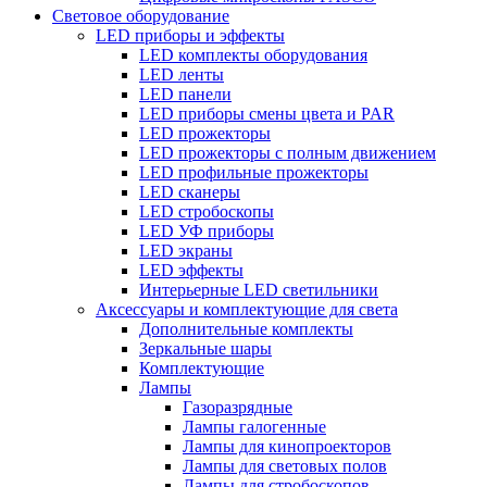
Световое оборудование
LED приборы и эффекты
LED комплекты оборудования
LED ленты
LED панели
LED приборы смены цвета и PAR
LED прожекторы
LED прожекторы с полным движением
LED профильные прожекторы
LED сканеры
LED стробоскопы
LED УФ приборы
LED экраны
LED эффекты
Интерьерные LED светильники
Аксессуары и комплектующие для света
Дополнительные комплекты
Зеркальные шары
Комплектующие
Лампы
Газоразрядные
Лампы галогенные
Лампы для кинопроекторов
Лампы для световых полов
Лампы для стробоскопов